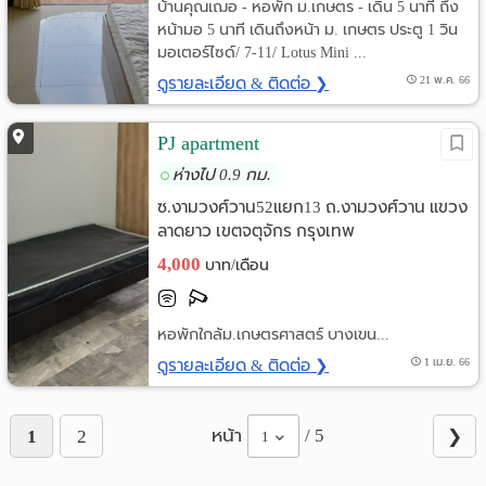
บ้านคุณเฌอ - หอพัก ม.เกษตร - เดิน 5 นาที ถึง
หน้ามอ 5 นาที เดินถึงหน้า ม. เกษตร ประตู 1 วิน
มอเตอร์ไซด์/ 7-11/ Lotus Mini ...
ดูรายละเอียด & ติดต่อ ❯
21 พ.ค. 66
PJ apartment
ห่างไป 0.9 กม.
ซ.งามวงศ์วาน52แยก13 ถ.งามวงศ์วาน แขวง
ลาดยาว เขตจตุจักร กรุงเทพ
4,000
บาท/เดือน
หอพักใกล้ม.เกษตรศาสตร์ บางเขน...
ดูรายละเอียด & ติดต่อ ❯
1 เม.ย. 66
หน้า
/ 5
1
2
❯
1