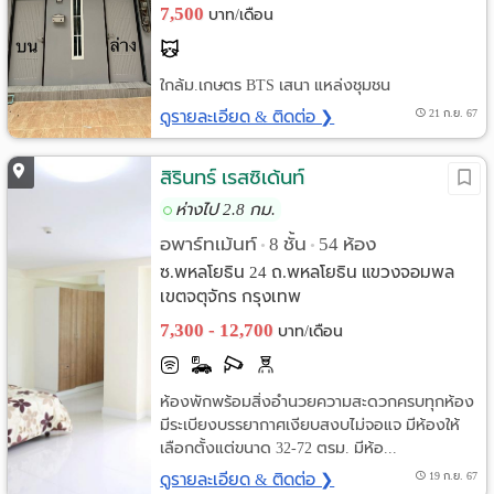
7,500
บาท/เดือน
ใกล้ม.เกษตร BTS เสนา แหล่งชุมชน
ดูรายละเอียด & ติดต่อ ❯
21 ก.ย. 67
สิรินทร์ เรสซิเด้นท์
ห่างไป 2.8 กม.
อพาร์ทเม้นท์
8 ชั้น
54 ห้อง
•
•
ซ.พหลโยธิน 24 ถ.พหลโยธิน แขวงจอมพล
เขตจตุจักร กรุงเทพ
7,300 - 12,700
บาท/เดือน
ห้องพักพร้อมสิ่งอำนวยความสะดวกครบทุกห้อง
มีระเบียงบรรยากาศเงียบสงบไม่จอแจ มีห้องให้
เลือกตั้งแต่ขนาด 32-72 ตรม. มีห้อ...
ดูรายละเอียด & ติดต่อ ❯
19 ก.ย. 67