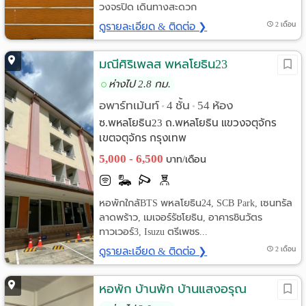
วงจรปิด เดินทางสะดวก
ดูรายละเอียด & ติดต่อ ❯
2 เดือน
มณีศิริเพลส พหลโยธิน23
ห่างไป 2.8 กม.
อพาร์ทเม้นท์
4 ชั้น
54 ห้อง
•
•
ซ.พหลโยธิน23 ถ.พหลโยธิน แขวงจตุจักร
เขตจตุจักร กรุงเทพ
5,000 - 6,500
บาท/เดือน
หอพักใกล้BTS พหลโยธิน24, SCB Park, เซนทรัล
ลาดพร้าว, เมเจอร์รัชโยธิน, อาคารชินวัตร
ทาวเวอร์3, Isuzu ตรีเพชร...
ดูรายละเอียด & ติดต่อ ❯
2 เดือน
หอพัก บ้านพัก บ้านแสงอรุณ