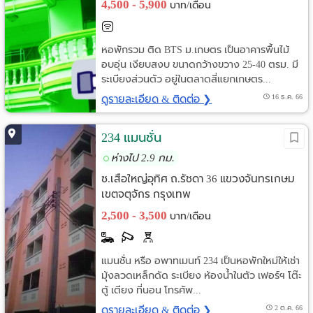
4,500 - 5,900
บาท/เดือน
หอพักรวม ติด BTS ม.เกษตร เป็นอาคารพื้นไม้
อบอุ่น เงียบสงบ ขนาดกว้างขวาง 25-40 ตรม. มี
ระเบียงส่วนตัว อยู่ในตลาดสี่แยกเกษตร...
ดูรายละเอียด & ติดต่อ ❯
16 ธ.ค. 66
234 แมนชั่น
ห่างไป 2.9 กม.
ซ.เสือใหญ่อุทิศ ถ.รัชดา 36 แขวงจันทรเกษม
เขตจตุจักร กรุงเทพ
2,500 - 3,500
บาท/เดือน
แมนชั่น หรือ อพาทเมนท์ 234 เป็นหอพักใหม่ให้เช่า
มุ้งลวดเหล็กดัด ระเบียง ห้องน้ำในตัว เฟอร์ฯ โต๊ะ
ตู้ เตียง ที่นอน โทรศัพ...
ดูรายละเอียด & ติดต่อ ❯
2 ต.ค. 66