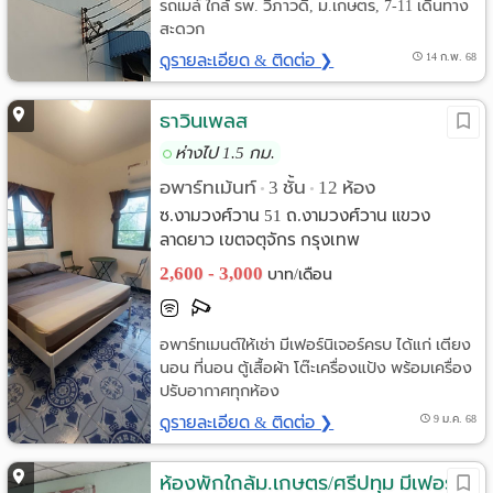
รถเมล์ ใกล้ รพ. วิภาวดี, ม.เกษตร, 7-11 เดินทาง
สะดวก
ดูรายละเอียด & ติดต่อ ❯
14 ก.พ. 68
ธาวินเพลส
ห่างไป 1.5 กม.
อพาร์ทเม้นท์
3 ชั้น
12 ห้อง
•
•
ซ.งามวงศ์วาน 51 ถ.งามวงศ์วาน แขวง
ลาดยาว เขตจตุจักร กรุงเทพ
2,600 - 3,000
บาท/เดือน
อพาร์ทเมนต์ให้เช่า มีเฟอร์นิเจอร์ครบ ได้แก่ เตียง
นอน ที่นอน ตู้เสื้อผ้า โต๊ะเครื่องแป้ง พร้อมเครื่อง
ปรับอากาศทุกห้อง
ดูรายละเอียด & ติดต่อ ❯
9 ม.ค. 68
ห้องพักใกล้ม.เกษตร/ศรีปทุม มีเฟอร์ฯ