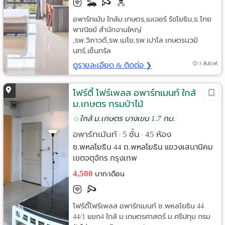
อพาร์ทเม้น ใกล้ม.เกษตร,เมเจอร์ รัชโยธิน,ธ.ไทย
พาณิชย์ สำนักงานใหญ่
,รพ.วิภาวดี,รพ.เมโย,รพ.เปาโล เกษตรนวมิ
นทร์,เซ็นทรัล
ดูรายละเอียด & ติดต่อ ❯
3 สัปดาห์
โฟร์ตี้ โฟร์เพลส อพาร์ทเมนท์ ใกล้
ม.เกษตร กรมป่าไม้
ใกล้ ม.เกษตร บางเขน 1.7 กม.
อพาร์ทเม้นท์
5 ชั้น
45 ห้อง
•
•
ซ.พหลโยธิน 44 ถ.พหลโยธิน แขวงเสนานิคม
เขตจตุจักร กรุงเทพ
4,500
บาท/เดือน
โฟร์ตี้โฟร์เพลส อพาร์ทเมนท์ ซ.พหลโยธิน 44
44/1 แยก4 ใกล้ ม.เกษตรศาสตร์ ม.ศรีปทุม กรม