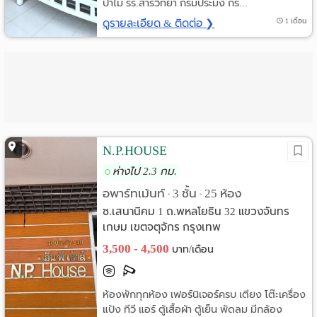
ป่าไม่ รร.สารวิทยา กรมประมง กร...
ดูรายละเอียด & ติดต่อ ❯
1 เดือน
N.P.HOUSE
ห่างไป 2.3 กม.
อพาร์ทเม้นท์
3 ชั้น
25 ห้อง
•
•
ซ.เสนานิคม 1 ถ.พหลโยธิน 32 แขวงจันทร
เกษม เขตจตุจักร กรุงเทพ
3,500 - 4,500
บาท/เดือน
ห้องพักทุกห้อง เฟอร์นิเจอร์ครบ เตียง โต๊ะเครื่อง
แป้ง ทีวี แอร์ ตู้เสื้อผ้า ตู้เย็น พัดลม มีกล้อง