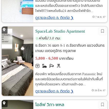
แมนชั่น ตั้งอยู่ในใจกลางย่านธุรกิจ ย่านบันเทิง
และแหล่งช็อปปิ้งของลาดพร้าว ใกล้กับสถานีรถ
ไฟฟBTSพหลโยธิน24 สถานีรถไฟฟ้าใต...
ดูรายละเอียด & ติดต่อ ❯
7 พ.ค. 67
SpaceLab Studio Apartment
ห่างไป 3.0 กม.
ซ.รัชดา 36 แยก 9-1 ถ.รัชดาภิเษก แขวงจันทร
เกษม เขตจตุจักร กรุงเทพ
5,800 - 6,500
บาท/เดือน
ห้องพัก พร้อมเครื่องปรับอากาศ Panasonic ใหม่
และเฟอร์นิเจอร์แบบตกแต่งภายในให้เข้ากับพื้นที่
ทุกห้องโดยเฉพาะ เดินทางเข้า-ออ...
ดูรายละเอียด & ติดต่อ ❯
26 มี.ค. 67
โอลีฟ วิภา-พหล