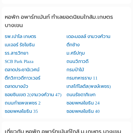
หอพัก อพาร์ทเม้นท์ ทำเลยอดนิยมใกล้ม.เกษตร
บางเขน
รพ.เปาโล เกษตร
เดอะมอลล์ งามวงศ์วาน
เมเจอร์ รัชโยธิน
ตึกช้าง
รร.สารวิทยา
ม.ศรีปทุม
SCB Park Plaza
ถนนวิภาวดี
ตลาดประชานิเวศน์
กรมป่าไม้
ตึกวิภาวดีทาวเวอร์
กรมทหารราบ 11
ตลาดบางบัว
เทสโก้โลตัส(พงษ์เพชร)
ซอยชินเขต 2(งามวงศ์วาน 47)
ถนนรัชดาภิเษก
ถนนกำแพงเพชร 2
ซอยพหลโยธิน 24
ซอยพหลโยธิน 35
ซอยพหลโยธิน 40
เกี่ยวกับ หอพัก อพาร์ทเม้นท์ใกล้ ม.เกษตร บางเขน