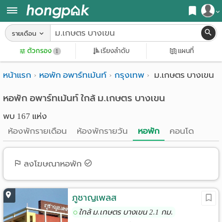
สมัครสมาชิก
รายเดือน
หน้า
ตัวกรอง
เรียงลำดับ
แผนที่
เข้าสู่ระบบ
1
แรก
หน้าแรก
หอพัก อพาร์ทเม้นท์
กรุงเทพ
ม.เกษตร บางเขน
ค้นหา
อ
หอพัก ใกล้ฉัน
หอพัก อพาร์ทเม้นท์ ใกล้ ม.เกษตร บางเขน
พบ 167 แห่ง
พาร์
ค้นจากสถานีรถไฟฟ้า
ห้องพักรายเดือน
ห้องพักรายวัน
หอพัก
คอนโด
ท
ค้นตามจังหวัด
เม้น
ค้นจากสถานศึกษา
ลงโฆษณาหอพัก
ท์
ค้นจากแผนที่
ห้อง
ภูชาญเพลส
ค้นแบบละเอียด
ใกล้ ม.เกษตร บางเขน 2.1 กม.
พัก