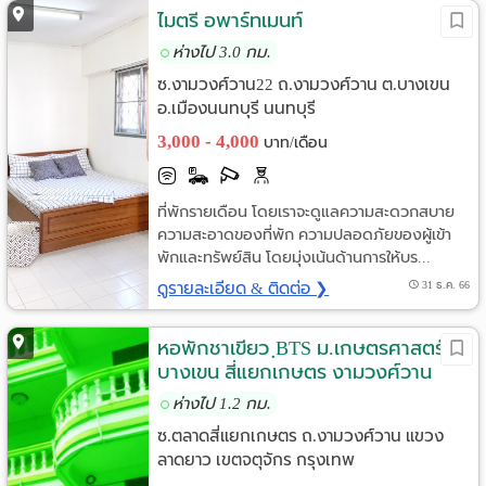
ไมตรี อพาร์ทเมนท์
ห่างไป 3.0 กม.
ซ.งามวงศ์วาน22 ถ.งามวงศ์วาน ต.บางเขน
อ.เมืองนนทบุรี นนทบุรี
3,000 - 4,000
บาท/เดือน
ที่พักรายเดือน โดยเราจะดูแลความสะดวกสบาย
ความสะอาดของที่พัก ความปลอดภัยของผู้เข้า
พักและทรัพย์สิน โดยมุ่งเน้นด้านการให้บร...
ดูรายละเอียด & ติดต่อ ❯
31 ธ.ค. 66
หอพักชาเขียว ฺBTS ม.เกษตรศาสตร์
บางเขน สี่แยกเกษตร งามวงศ์วาน
ห่างไป 1.2 กม.
ซ.ตลาดสี่แยกเกษตร ถ.งามวงศ์วาน แขวง
ลาดยาว เขตจตุจักร กรุงเทพ