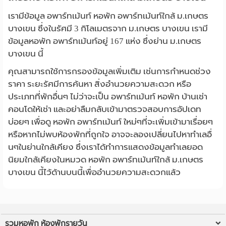
เรามีข้อมูล อพาร์ทเม้นท์ หอพัก อพาร์ทเม้นท์ใกล้ ม.เกษตร
บางเขน ซึ่งในรัศมี 3 กิโลเมตรจาก ม.เกษตร บางเขน เรามี
ข้อมูลหอพัก อพาร์ทเม้นท์อยู่ 167 แห่ง ซึ่งย่าน ม.เกษตร
บางเขน นี้
คุณสามารถใช้การกรองข้อมูลเพิ่มเติม เช่นการกำหนดช่วง
ราคา ระยะรัศมีการค้นหา สิ่งอำนวยความสะดวก หรือ
ประเภทที่พักอื่นๆ ไม่ว่าจะเป็น อพาร์ทเม้นท์ หอพัก บ้านเช่า
คอนโดให้เช่า และอย่าลืมกลับเข้ามาตรวจสอบการอัปเดท
บ่อยๆ เพื่อดู หอพัก อพาร์ทเม้นท์ ใหม่ๆที่จะเพิ่มเข้ามาเรื่อยๆ
หรือหากไม่พบห้องพักที่ถูกใจ อาจจะลองเปลี่ยนไปหาทำเลอื่
นๆในย่านใกล้เคียง ซึ่งเราได้ทำการแสดงข้อมูลทำเลยอด
นิยมใกล้เคียงในหมวด หอพัก อพาร์ทเม้นท์ใกล้ ม.เกษตร
บางเขน นี้ไว้ด้านบนนี้เพื่ออำนวยความสะดวกแล้ว
รวมหอพัก ห้องพักรายวัน