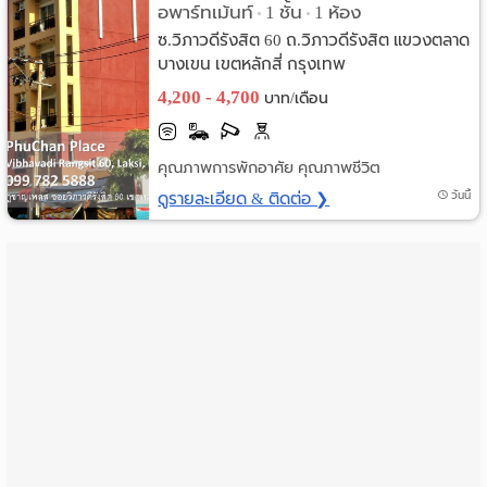
อพาร์ทเม้นท์
1 ชั้น
1 ห้อง
•
•
ราย
ซ.วิภาวดีรังสิต 60 ถ.วิภาวดีรังสิต แขวงตลาด
บางเขน เขตหลักสี่ กรุงเทพ
เดือน
4,200 - 4,700
บาท/เดือน
ห้อง
พัก
คุณภาพการพักอาศัย คุณภาพชีวิต
ดูรายละเอียด & ติดต่อ ❯
วันนี้
ราย
วัน
ลง
โฆษณา
ลง
ประกาศ
ฟรี