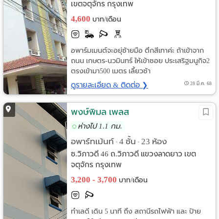
เขตจตุจักร กรุงเทพ
4,600
บาท/เดือน
อพาร์มเมนต์จะอยุ่ซ้ายมือ ตึกสีเทาค่ะ ถ้าเข้าจาก
ถนน เกษตร-นวมินทร์ ให้เข้าซอย ประเสริฐมนูกิจ2
ตรงเข้ามา500 เมตร เลี้ยวซ้า
ดูรายละเอียด & ติดต่อ ❯
28 มี.ค. 68
พงษ์พิมล เพลส
ห่างไป 1.1 กม.
อพาร์ทเม้นท์
4 ชั้น
23 ห้อง
•
•
ซ.วิภาวดี 46 ถ.วิภาวดี แขวงลาดยาว เขต
จตุจักร กรุงเทพ
3,200 - 3,700
บาท/เดือน
ทำเลดี เดิน 5 นาที ถึง สถานีรถไฟฟ้า และ ป้าย