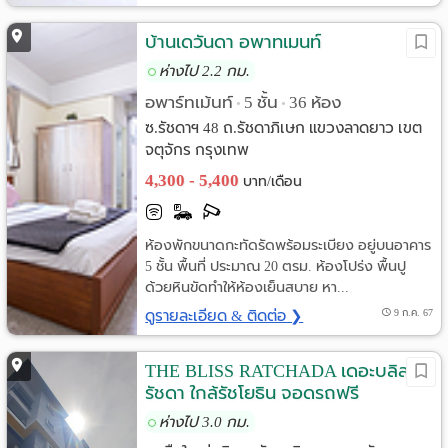
บ้านเดวันดา อพาทเมนท์
ห่างไป 2.2 กม.
อพาร์ทเม้นท์
5 ชั้น
36 ห้อง
•
•
ซ.รัชดาฯ 48 ถ.รัชดาภิเษก แขวงลาดยาว เขต
จตุจักร กรุงเทพ
4,300 - 5,400
บาท/เดือน
ห้องพักขนาดกะทัดรัดพร้อมระเบียง อยู่บนอาคาร
5 ชั้น พื้นที่ ประมาณ 20 ตรม. ห้องโปร่ง พื้นปู
ด้วยหินขัดทำให้ห้องเย็นสบาย หา...
ดูรายละเอียด & ติดต่อ ❯
9 ก.ค. 67
THE BLISS RATCHADA เดอะบลิส
รัชดา ใกล้รัชโยธิน จอดรถฟรี
ห่างไป 3.0 กม.