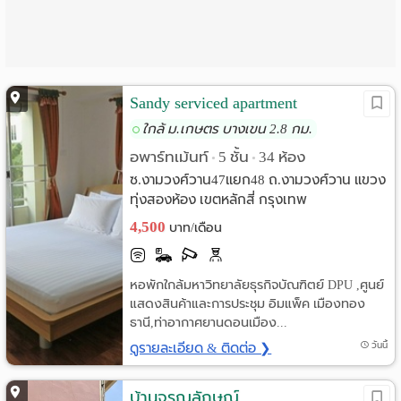
Language
:
English
Sandy serviced apartment
ใกล้ ม.เกษตร บางเขน 2.8 กม.
อพาร์ทเม้นท์
5 ชั้น
34 ห้อง
•
•
ซ.งามวงศ์วาน47แยก48 ถ.งามวงศ์วาน แขวง
ทุ่งสองห้อง เขตหลักสี่ กรุงเทพ
4,500
บาท/เดือน
หอพักใกล้มหาวิทยาลัยธุรกิจบัณฑิตย์ DPU ,ศูนย์
แสดงสินค้าและการประชุม อิมแพ็ค เมืองทอง
ธานี,ท่าอากาศยานดอนเมือง...
ดูรายละเอียด & ติดต่อ ❯
วันนี้
บ้านจรุณลักษณ์