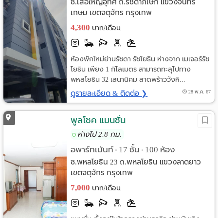
ซ.เสือใหญ่อุทิศ ถ.รัชดาภิเษก แขวงจันทร
เกษม เขตจตุจักร กรุงเทพ
4,300
บาท/เดือน
ห้องพักใหม่ย่านรัชดา รัชโยธิน ห่างจาก เมเจอร์รัช
โยธิน เพียง 1 กิโลเมตร สามารถทะลุไปทาง
พหลโยธิน 32 เสนานิคม ลาดพร้าววังหิ...
ดูรายละเอียด & ติดต่อ ❯
28 พ.ค. 67
พูลโชค แมนชั่น
ห่างไป 2.8 กม.
อพาร์ทเม้นท์
17 ชั้น
100 ห้อง
•
•
ซ.พหลโยธิน 23 ถ.พหลโยธิน แขวงลาดยาว
เขตจตุจักร กรุงเทพ
7,000
บาท/เดือน