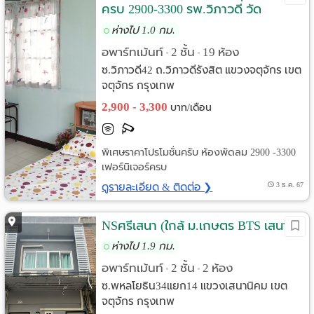
ครบ 2900-3300 รพ.วิภาวดี วัด
เสมียนนารี จตุจักร
ห่างไป 1.0 กม.
อพาร์ทเม้นท์
2 ชั้น
19 ห้อง
•
•
ซ.วิภาวดี42 ถ.วิภาวดีรังสิต แขวงจตุจักร เขต
จตุจักร กรุงเทพ
2,900 - 3,300
บาท/เดือน
พิเศษราคาโปรโมชั่นครับ ห้องพัดลม 2900 -3300
เฟอร์นิเจอร์ครบ
ดูรายละเอียด & ติดต่อ ❯
3 ธ.ค. 67
NSศรีเสนา (ใกล้ ม.เกษตร BTS เสนา)
ห่างไป 1.9 กม.
อพาร์ทเม้นท์
2 ชั้น
2 ห้อง
•
•
ซ.พหลโยธิน34แยก14 แขวงเสนานิคม เขต
จตุจักร กรุงเทพ