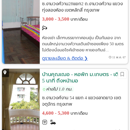
ซ.งามวงศ์วาน28แยก2 ถ.งามวงศ์วาน แขวง
ทุ่งสองห้อง เขตหลักสี่ กรุงเทพ
3,000 - 3,500
บาท/เดือน
ห้องเช่า เล็กๆบรรยากาศอบอุ่น เป็นกันเอง จาก
ถนนใหญ่งามวงศ์วานเดินเข้าซอยเพียง 50 เมตร
ไม่ต้องนั่งมอไซค์เข้าซอย หาของกินง่...
ดูรายละเอียด & ติดต่อ ❯
11 พ.ค. 67
บ้านคุณเฌอ - หอพัก ม.เกษตร - เดิน
5 นาที ถึงหน้ามอ
ห่างไป 1.0 กม.
ซ.งามวงศ์งาน 54 แยก 4 แขวงลาดยาว เขต
จตุจักร กรุงเทพ
4,600 - 5,300
บาท/เดือน