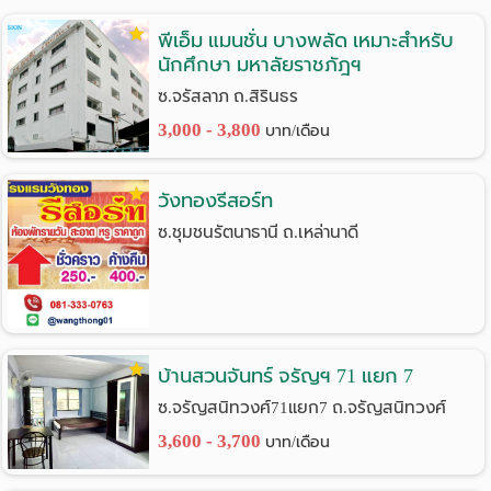
ราย
พีเอ็ม แมนชั่น บางพลัด เหมาะสำหรับ
นักศึกษา มหาลัยราชภัฎฯ
เดือน
ซ.จรัสลาภ ถ.สิรินธร
ห้อง
3,000 - 3,800
บาท/เดือน
พัก
วังทองรีสอร์ท
ราย
ซ.ชุมชนรัตนาธานี ถ.เหล่านาดี
วัน
ลง
โฆษณา
บ้านสวนจันทร์ จรัญฯ 71 แยก 7
ลง
ซ.จรัญสนิทวงศ์71แยก7 ถ.จรัญสนิทวงศ์
ประกาศ
3,600 - 3,700
บาท/เดือน
ฟรี