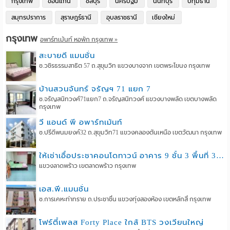
กรุงเทพ
ขอนแก่น
ชลบุรี
นครปฐม
นนทบุรี
ปทุมธานี
สมุทรปราการ
สุราษฎร์ธานี
อุบลราชธานี
เชียงใหม่
กรุงเทพ
อพาร์ทเม้นท์ หอพัก กรุงเทพ »
สะบายดี แมนชั่น
ซ.วชิรธรรมสาธิต 57 ถ.สุขุมวิท แขวงบางจาก เขตพระโขนง กรุงเทพ
บ้านสวนจันทร์ จรัญฯ 71 แยก 7
ซ.จรัญสนิทวงศ์71แยก7 ถ.จรัญสนิทวงศ์ แขวงบางพลัด เขตบางพลัด
กรุงเทพ
วี แอนด์ พี อพาร์ทเม้นท์
ซ.ปรีดีพนมยงค์32 ถ.สุขุมวิท71 แขวงคลองตันเหนือ เขตวัฒนา กรุงเทพ
ให้เช่าเอื้อประชาคอนโดทาวน์ อาคาร 9 ชั้น 3 พื้นที่ 30 ตร.ม. พร้อมเข้าอยู่
แขวงลาดพร้าว เขตลาดพร้าว กรุงเทพ
เอส.พี.แมนชั่น
ซ.การเคหะท่าทราย ถ.ประชาชื่น แขวงทุ่งสองห้อง เขตหลักสี่ กรุงเทพ
โฟร์ตี้เพลส Forty Place ใกล้ BTS วงเวียนใหญ่