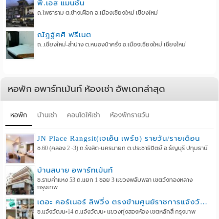
พี.เอส แมนชั่น
ถ.โพธาราม ต.ช้างเผือก อ.เมืองเชียงใหม่ เชียงใหม่
ณัฎฐ์ศศิ ฟรีเนต
ถ..เชียงใหม่-ลำปาง ต.หนองป่าครั่ง อ.เมืองเชียงใหม่ เชียงใหม่
หอพัก อพาร์ทเม้นท์ ห้องเช่า อัพเดทล่าสุด
หอพัก
บ้านเช่า
คอนโดให้เช่า
ห้องพักรายวัน
JN Place Rangsit(เจเอ็น เพร์ซ) รายวัน/รายเดือน
ซ.60 (คลอง 2 -3) ถ.รังสิต-นครนายก ต.ประชาธิปัตย์ อ.ธัญบุรี ปทุมธานี
บ้านสบาย อพาร์ทเม้นท์
ซ.รามคำแหง 53 ถ.แยก 1 ซอย 3 แขวงพลับพลา เขตวังทองหลาง
กรุงเทพ
เดอะ คอร์เนอร์ ลิฟวิ่ง ตรงข้ามศูนย์ราชการแจ้งวัฒนะ
ซ.แจ้งวัฒนะ14 ถ.แจ้งวัฒนะ แขวงทุ่งสองห้อง เขตหลักสี่ กรุงเทพ