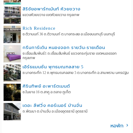
สิริชัยอพาร์ทเม้นท์ ห้วยขวาง
แขวงห้วยขวาง เขตห้วยขวาง กรุงเทพ
Rich Residence
ซ.ติวานนท์ 36 ถ.ติวานนท์ ต.บางกระสอ อ.เมืองนนทบุรี นนทบุรี
กรีนการ์เด้น หนองจอก รายวัน-รายเดือน
ซ.เชื่อมสัมพันธ์1 ถ.เชื่อมสัมพันธ์ แขวงกระทุ่มราย เขตหนองจอก
กรุงเทพ
เอิร์ธแมนชั่น พุทธมณฑลสาย 5
ซ.บางกระทึก 12 ถ.พุทธมณฑลสาย 5 ต.บางกระทึก อ.สามพราน นครปฐม
ศิรินทิพย์ อะพาร์ตเมนต์
ซ.ในยาง 16 ต.สาคู อ.ถลาง ภูเก็ต
เดอะ ลีฟวิ่ง คอร์เนอร์ บ้านจั่น
ถ.พัฒนา ต.บ้านจั่น อ.เมืองอุดรธานี อุดรธานี
หอพัก