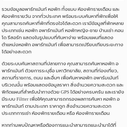
รวมข้อมูลอพาร์ทเม้นท์ หอพัก ทั้งแบบ ห้องพักรายเดือน และ
ห้องพักรายวัน จากทั่วประเทศ พร้อมระบบค้นหาที่พักเพื่อให้
คุณสามารถค้นหาที่พักที่ตรงใจได้สะดวก เรามีข้อมูลที่พักหลาย
ประเภทเช่น หอพัก อพาร์ทเม้นท์ หอพักหญิง-ชาย บ้านเช่า คอน
โด รีสอร์ท แสดงในรูปแบบที่ค้นหาง่าย พร้อมแผนที่แสดง
ตำแหน่งหอพัก อพาร์ทเม้นท์ เพื่อสามารถเปรียบเทียบระยะทาง
ได้อย่างสะดวก
ด้วยระบบค้นหาสถานที่ปลายทาง คุณสามารถค้นหาหอพัก อ
พาร์ทเม้นท์ ด้วยการระบุชื่อ มหาวิทยาลัย, สถานที่ท่องเที่ยว,
สถานที่ราชการ, ถนน และอื่นๆ เพื่อค้นหาหอพัก อพาร์มเม้นท์
บริเวณนั้น พร้อมแสดงข้อมูลราคา สิ่งอำนวยความสะดวก และ
พิกัดแผนที่สำหรับนำทางด้วย GPS ได้อย่างครบครัน และเรายัง
มีระบบ Filtter เพื่อให้คุณสามารถกรองผลการค้นหา หอพัก อ
พาร์ทเม้นท์ ตามประเภท ราคาถูก สิ่งอำนวยความสะดวก
ประเภทการเช่า ห้องพักรายเดือน หรือ ห้องพักรายเดือน
หากท่านพบปัญหาหรือต้องการแนะนำสามารถแนะนำมาได้ที่