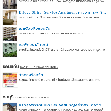
ซ.เจริญนคร40 ถ.เจริญนคร แขวงบางลำภูล่าง เขตคลองสาน กรุงเทพ
Bridge Siriraj Service Apartment ห่างจาก รพ.ศิริราช เพียง 900 เมตร
ซ.อรุณอมรินทร์ 39 แขวงอรุณอมรินทร์ เขตบางกอกน้อย กรุงเทพ
เอสดับบลิวแมนชั่น
ซ.อยู่ดี4 ถ.จันทน์ แขวงทุ่งวัดดอน เขตสาทร กรุงเทพ
หอพักวราลักษณ์
ซ.แบริ่ง13(แยกสันติภูมิ3) ถ.ลาซาล24 แขวงบางนา เขตบางนา กรุงเทพ
ขอนแก่น
อพาร์ทเม้นท์ หอพัก ขอนแก่น »
วังทองรีสอร์ท
ซ.ชุมชนรัตนาธานี ถ.เหล่านาดี ต.ในเมือง อ.เมืองขอนแก่น ขอนแก่น
ชลบุรี
อพาร์ทเม้นท์ หอพัก ชลบุรี »
สิริกุลอพาร์ตเมนต์ ซอยอัสสัมชัญศรีราชา ใกล้วัดไร่กล้วย
ซ.อัสสัม-หนองค้อ15 ถ.อัสสัมชัญ-หนองค้อ(ทางหลวง3241) ต.สุรศักดิ์