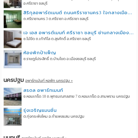
อ.ศรีราชา ชลบุรี
สิริกุลอพาร์ตเมนต์ ถนนศรีราชานคร3 ใจกลางเมืองศรีราชา
ถ.ศรีราชานคร 3 ต.ศรีราชา อ.ศรีราชา ชลบุรี
เจ เอส อพารต์เมนท์ ศรีราชา ชลบุรี ย่านกลางเมืองศรีราชา
ซ.ไม้ขีด ถ.เก้ากิโล ต.สุรศักดิ์ อ.ศรีราชา ชลบุรี
ห้องพักป้าเพ็ญ
ซ.ราษฎร์ประสิทธิ์ ต.บ้านโขด อ.เมืองชลบุรี ชลบุรี
นครปฐม
อพาร์ทเม้นท์ หอพัก นครปฐม »
สรดล อพาร์ทเมนท์
ซ.หอมเกร็ด 18 ถ.พุทธมณฑลสาย 7 ต.หอมเกร็ด อ.สามพราน นครปฐม
รุ่งเจริญแมนชั่น
ต.ทุ่งกระพังโหม อ.กำแพงแสน นครปฐม
นนทบุรี