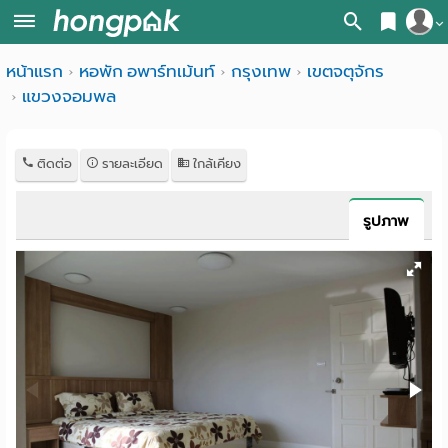
สมัครสมาชิก
หน้าแรก
หอพัก อพาร์ทเม้นท์
กรุงเทพ
เขตจตุจักร
หน้า
แขวงจอมพล
เข้าสู่ระบบ
แรก
ค้นหา
ติดต่อ
รายละเอียด
ใกล้เคียง
อ
หอพัก ใกล้ฉัน
รูปภาพ
พาร์
ค้นจากสถานีรถไฟฟ้า
ท
ค้นตามจังหวัด
เม้น
ค้นจากสถานศึกษา
ท์
ค้นจากแผนที่
ห้อง
ค้นแบบละเอียด
พัก