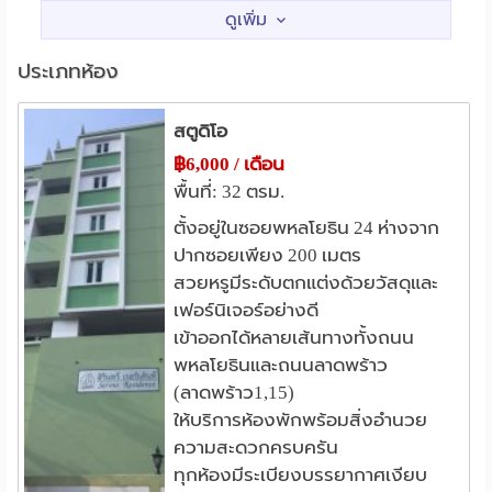
ซอยลาดพร้าว 1 (สังขะวัฒนะ 1)
1.4 กม.
สถานศึกษา
ประเภทห้อง
ม.ราชภัฏจันทรเกษม
0.9 กม.
ม.เซนต์จอห์น
ม.เกษตร บางเขน
1.8 กม.
2.8 กม.
สตูดิโอ
สถาบันการบินพลเรือน
3.1 กม.
฿6,000 / เดือน
รร.สารวิทยา
ม.ศรีปทุม
3.4 กม.
3.8 กม.
พื้นที่: 32 ตรม.
แหล่งช๊อปปิ้ง
ตั้งอยู่ในซอยพหลโยธิน 24 ห่างจาก
ปากซอยเพียง 200 เมตร
เมเจอร์ รัชโยธิน
SCB Park Plaza
0.5 กม.
0.8 กม.
สวยหรูมีระดับตกแต่งด้วยวัสดุและ
เทสโก้โลตัส(ลาดพร้าว)
0.9 กม.
เฟอร์นิเจอร์อย่างดี
โลตัส ลาดพร้าว
0.9 กม.
เข้าออกได้หลายเส้นทางทั้งถนน
เซ็นทรัล ลาดพร้าว
ยูเนี่ยนมอลล์
1.3 กม.
1.5 กม.
พหลโยธินและถนนลาดพร้าว
โรงพยาบาล
(ลาดพร้าว1,15)
รพ.เปาโล เกษตร
รพ.วิภาวดี
1.4 กม.
2.6 กม.
ให้บริการห้องพักพร้อมสิ่งอำนวย
ความสะดวกครบครัน
รพ.เกษมราษฎร์ ประชาชื่น
3.5 กม.
ทุกห้องมีระเบียงบรรยากาศเงียบ
รพ.เปาโล เมโมเรียล โชคชัย4
3.7 กม.