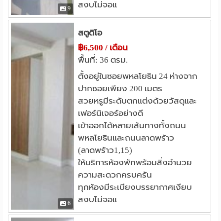
สงบไม่จอแ
รพ.เปาโล เมโมเรียล พหลโยธิน
4.1 กม.
9
รพ.เปาโลเมโมเรียล
4.1 กม.
สตูดิโอ
อื่นๆ
฿6,500 / เดือน
ตึกช้าง
ศาลอาญา ถนนรัชดา
0.3 กม.
1.0 กม.
พื้นที่: 36 ตรม.
เอ็นเนอยี่ คอมเพล็กซ์
1.4 กม.
ตั้งอยู่ในซอยพหลโยธิน 24 ห่างจาก
ปตท. สำนักงานใหญ๋
1.4 กม.
ปากซอยเพียง 200 เมตร
กระทรวงพลังงาน
1.5 กม.
สวยหรูมีระดับตกแต่งด้วยวัสดุและ
ห้าแยกลาดพร้าว
1.6 กม.
เฟอร์นิเจอร์อย่างดี
เข้าออกได้หลายเส้นทางทั้งถนน
พหลโยธินและถนนลาดพร้าว
(ลาดพร้าว1,15)
ให้บริการห้องพักพร้อมสิ่งอำนวย
ความสะดวกครบครัน
ทุกห้องมีระเบียงบรรยากาศเงียบ
สงบไม่จอแ
6