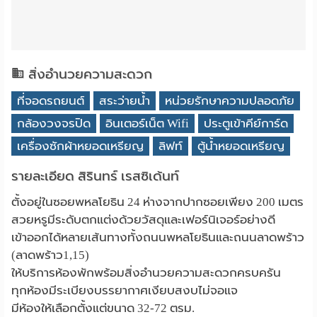
สิ่งอำนวยความสะดวก
ที่จอดรถยนต์
สระว่ายน้ำ
หน่วยรักษาความปลอดภัย
กล้องวงจรปิด
อินเตอร์เน็ต Wifi
ประตูเข้าคีย์การ์ด
เครื่องซักผ้าหยอดเหรียญ
ลิฟท์
ตู้น้ำหยอดเหรียญ
รายละเอียด สิรินทร์ เรสซิเด้นท์
ตั้งอยู่ในซอยพหลโยธิน 24 ห่างจากปากซอยเพียง 200 เมตร
สวยหรูมีระดับตกแต่งด้วยวัสดุและเฟอร์นิเจอร์อย่างดี
เข้าออกได้หลายเส้นทางทั้งถนนพหลโยธินและถนนลาดพร้าว
(ลาดพร้าว1,15)
ให้บริการห้องพักพร้อมสิ่งอำนวยความสะดวกครบครัน
ทุกห้องมีระเบียงบรรยากาศเงียบสงบไม่จอแจ
มีห้องให้เลือกตั้งแต่ขนาด 32-72 ตรม.