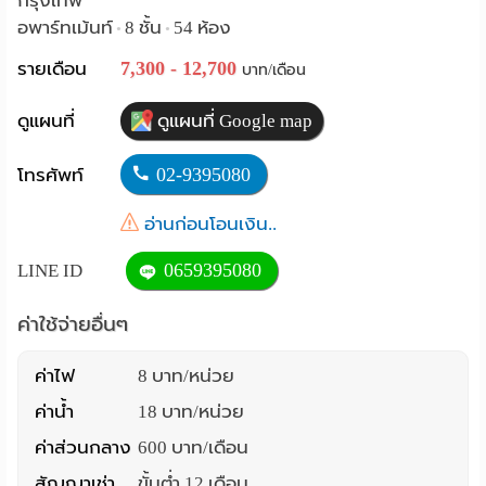
กรุงเทพ
อพาร์ทเม้นท์
8 ชั้น
54 ห้อง
•
•
Language
7,300 - 12,700
รายเดือน
บาท/เดือน
:
English
ดูแผนที่
ดูแผนที่ Google map
02-9395080
โทรศัพท์
อ่านก่อนโอนเงิน..
0659395080
LINE ID
ค่าใช้จ่ายอื่นๆ
ค่าไฟ
8 บาท/หน่วย
ค่าน้ำ
18 บาท/หน่วย
ค่าส่วนกลาง
600 บาท/เดือน
สัญญาเช่า
ขั้นต่ำ 12 เดือน