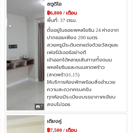
สตูดิโอ
฿6,800 / เดือน
พื้นที่: 37 ตรม.
ตั้งอยู่ในซอยพหลโยธิน 24 ห่างจาก
ปากซอยเพียง 200 เมตร
สวยหรูมีระดับตกแต่งด้วยวัสดุและ
เฟอร์นิเจอร์อย่างดี
เข้าออกได้หลายเส้นทางทั้งถนน
พหลโยธินและถนนลาดพร้าว
(ลาดพร้าว1,15)
ให้บริการห้องพักพร้อมสิ่งอำนวย
ความสะดวกครบครัน
ทุกห้องมีระเบียงบรรยากาศเงียบ
สงบไม่จอแ
7
เตียงคู่
฿7,500 / เดือน