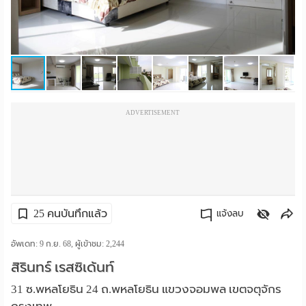
ราย
เดือน
ห้อง
พัก
ADVERTISEMENT
ราย
วัน
ลง
โฆษณา
25 คนบันทึกแล้ว
แจ้งลบ
ลง
คัดลอกลิงค์
อัพเดท: 9 ก.ย. 68, ผู้เข้าชม:
2,244
สิรินทร์ เรสซิเด้นท์
ประกาศ
31 ซ.พหลโยธิน 24 ถ.พหลโยธิน แขวงจอมพล เขตจตุจักร
ฟรี