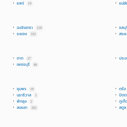
แพร่
แม่ฮ
19
ฉะเชิงเทรา
ชลบุร
120
ระยอง
สระแ
332
ตาก
ประจว
27
เพชรบุรี
66
ชุมพร
ตรัง
19
นราธิวาส
ปัตตา
1
พัทลุง
ภูเก็
2
สงขลา
สตูล
262