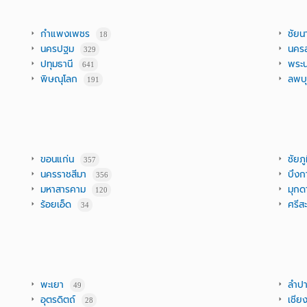
กำแพงเพชร
ชัยน
18
นครปฐม
นครส
329
ปทุมธานี
พระน
641
พิษณุโลก
ลพบุ
191
ขอนแก่น
ชัยภู
357
นครราชสีมา
บึงก
356
มหาสารคาม
มุกด
120
ร้อยเอ็ด
ศรีส
34
พะเยา
ลำป
49
อุตรดิตถ์
เชีย
28