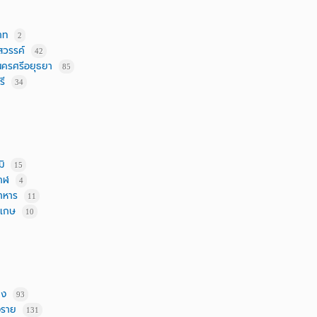
าท
2
วรรค์
42
ครศรีอยุธยา
85
รี
34
มิ
15
าฬ
4
าหาร
11
ะเกษ
10
าง
93
งราย
131