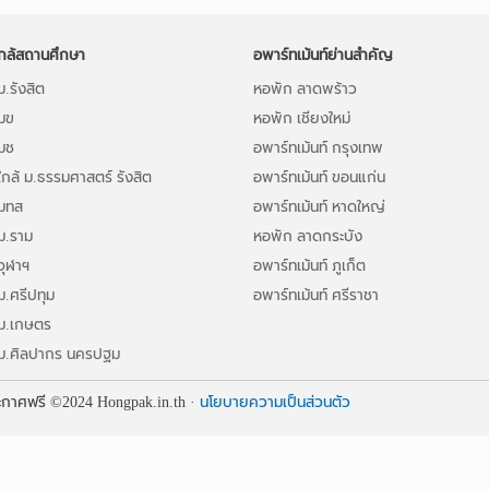
กล้สถานศึกษา
อพาร์ทเม้นท์ย่านสำคัญ
.รังสิต
หอพัก ลาดพร้าว
มข
หอพัก เชียงใหม่
มช
อพาร์ทเม้นท์ กรุงเทพ
กล้ ม.ธรรมศาสตร์ รังสิต
อพาร์ทเม้นท์ ขอนแก่น
มทส
อพาร์ทเม้นท์ หาดใหญ่
ม.ราม
หอพัก ลาดกระบัง
จุฬาฯ
อพาร์ทเม้นท์ ภูเก็ต
ม.ศรีปทุม
อพาร์ทเม้นท์ ศรีราชา
ม.เกษตร
ม.ศิลปากร นครปฐม
ระกาศฟรี
©2024
Hongpak.in.th ·
นโยบายความเป็นส่วนตัว