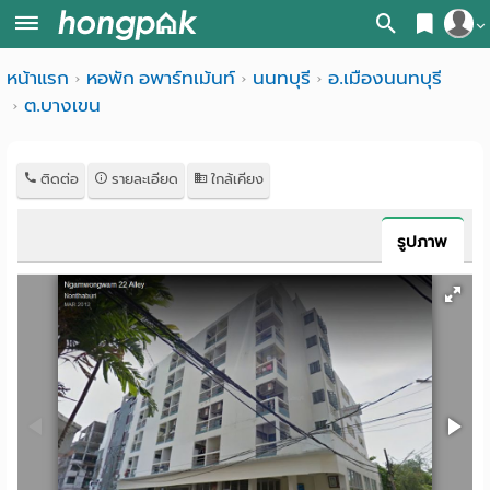
สมัครสมาชิก
หน้าแรก
หอพัก อพาร์ทเม้นท์
นนทบุรี
อ.เมืองนนทบุรี
หน้า
ต.บางเขน
เข้าสู่ระบบ
แรก
ค้นหา
ติดต่อ
รายละเอียด
ใกล้เคียง
อ
หอพัก ใกล้ฉัน
รูปภาพ
พาร์
ค้นจากสถานีรถไฟฟ้า
ท
ค้นตามจังหวัด
เม้น
ค้นจากสถานศึกษา
ท์
ค้นจากแผนที่
ห้อง
ค้นแบบละเอียด
พัก