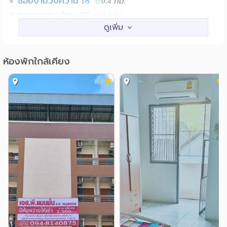
ซอยงามวงศ์วาน 18
0.4 กม.
ซอยงามวงศ์วาน 27
0.4 กม.
- ระบบรักษาความปลอดภัย ,ยามดูแลรักษาความปลอดภัย ,
ซอยงามวงศ์วาน 25
0.5 กม.
กล้อง CCTV
ซอยงามวงศ์วาน 23
0.7 กม.
ซอยชินเขต 2(งามวงศ์วาน 47)
1.1 กม.
ห้องพักใกล้เคียง
- อินเตอร์เน็ต wi-fi
สถานศึกษา
- ลิฟท์
ม.ธุรกิจบัณฑิตย์
1.9 กม.
ม.เกษตร บางเขน
รร.สารวิทยา
3.0 กม.
4.5 กม.
- ที่จอดรถ
ม.ศรีปทุม
สถาบันวิจัยจุฬาภรณ์
4.6 กม.
4.7 กม.
ม.เทคโนโลยีพระจอมเกล้าพระนครเหนือ
4.9 กม.
- ร้านค้า ร้านเสริมสวย ร้านอาหาร
แหล่งช๊อปปิ้ง
กระทรวงสาธารณสุข กระทรวงพาณิชย์ การ
สถานที่ใกล้เคียง :
เดอะมอลล์ งามวงศ์วาน
0.0 กม.
ไฟฟ้าภูมิภาค โรงพยาบาลนนทเวช ศูนย์ราชการแจ้งวัฒนะ
เทสโก้โลตัส(พงษ์เพชร)
ศูนย์ฝึกอบรมองค์การโทรศัพท์ อิมแพ็คเมืองทองธานี
0.2 กม.
มหาวิทยาลัยเกษตรศาสตร์ ม.ศรีปทุม ม.ธุรกิจบัณฑิตย์
พันธุ์ทิพย์งามวงศ์วาน
0.6 กม.
ม.สุโขทัยธรรมาธิราช ห้างเดอะมอลล์ ห้างเซ็นทรัล ลาดพร้าว
ตลาดประชานิเวศน์
1.7 กม.
สถานีขนส่งหมอชิต 2 สนามบินดอนเมืองเป็นศูนย์กลางการ
เทสโก้โลตัส(รัตนาธิเบศร์)
2.7 กม.