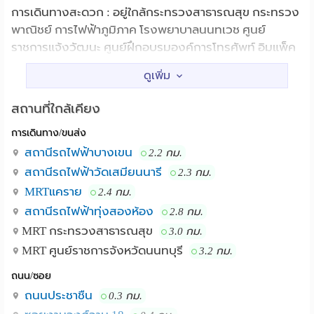
การเดินทางสะดวก : อยู่ใกล้กระทรวงสาธารณสุข กระทรวง
พาณิชย์ การไฟฟ้าภูมิภาค โรงพยาบาลนนทเวช ศูนย์
ราชการแจ้งวัฒนะ ศูนย์ฝึกอบรมองค์การโทรศัพท์ อิมแพ็ค
เมืองทองธานี มหาวิทยาลัยเกษตรศาสตร์ ม.ศรีปทุม ม.ธุรกิจ
บัณฑิตย์ ม.สุโขทัยธรรมาธิราช ห้างเดอะมอลล์ ห้างเซ็นทรัล
ลาดพร้าว สถานีขนส่งหมอชิต 2 สนามบินดอนเมืองเป็น
สถานที่ใกล้เคียง
ศูนย์กลางการเดินทาง สามารถเดินทางเข้ามา ยังเมืองได้
การเดินทาง/ขนส่ง
สะดวก มีรถเมล์และรถตู้โดยสารผ่านหลายสายที่จะนำท่านเข้า
เมืองไปยังอนุสาวรีย์ชัยสมรภูมิ สุขุมวิท สีลม โดยใช้
สถานีรถไฟฟ้าบางเขน
2.2 กม.
ทางด่วนขั้นที่ 2 ซึ่งประหยัดเวลาในการเดินทางมากมาก
สถานีรถไฟฟ้าวัดเสมียนนารี
2.3 กม.
MRTแคราย
2.4 กม.
สิ่งอำนวยความสะดวก :
สถานีรถไฟฟ้าทุ่งสองห้อง
2.8 กม.
MRT กระทรวงสาธารณสุข
3.0 กม.
- มีทั้งห้องแอร์และพัดลม
MRT ศูนย์ราชการจังหวัดนนทบุรี
3.2 กม.
- เฟอร์นิเจอร์ มีทั้งโต๊ะ ตู้ เตียง
ถนน/ซอย
ถนนประชาชืน
0.3 กม.
- เครื่องทำน้ำอุ่น