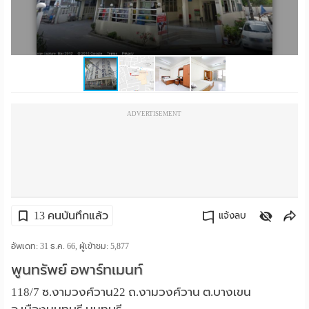
ราย
เดือน
ห้อง
พัก
ADVERTISEMENT
ราย
วัน
ลง
โฆษณา
13 คนบันทึกแล้ว
แจ้งลบ
ลง
คัดลอกลิงค์
อัพเดท: 31 ธ.ค. 66, ผู้เข้าชม:
5,877
พูนทรัพย์ อพาร์ทเมนท์
ประกาศ
118/7 ซ.งามวงศ์วาน22 ถ.งามวงศ์วาน ต.บางเขน
ฟรี