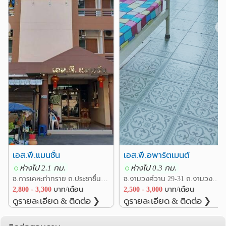
เดินทาง สามารถเดินทางเข้ามา ยังเมืองได้สะดวก มีรถเมล์
ตลาดนัดสามัคคี
3.6 กม.
และรถตู้โดยสารผ่านหลายสายที่จะนำท่านเข้าเมืองไปยัง
❮
❯
โรงพยาบาล
อนุสาวรีย์ชัยสมรภูมิ สุขุมวิท สีลม โดยใช้ทางด่วนขั้นที่ 2 ซึ่ง
ประหยัดเวลาในการเดินทางมากมาก
รพ.นนทเวช
สถาบันโรคทรวงอก
0.1 กม.
2.3 กม.
รพ.วิภาวดี
2.4 กม.
รพ.เกษมราษฎร์ ประชาชื่น
2.7 กม.
รพ.ศรีธัญญา
รพ.เปาโล เกษตร
2.9 กม.
4.1 กม.
อื่นๆ
กรมวิทยาศาสตร์การแพทย์
1.2 กม.
กระทรวงสาธารณสุข
1.6 กม.
สี่แยกแคราย
ตึกวิภาวดีทาวเวอร์
2.3 กม.
2.4 กม.
เอส.พี.แมนชั่น
เอส.พี.อพาร์ตเมนต์
สำนักงานคณะกรรมการข้าราชการพลเรือน (กพ.)
ห่างไป 2.1 กม.
ห่างไป 0.3 กม.
2.7 กม.
ซ.การเคหะท่าทราย ถ.ประชาชื่น แขวงทุ่งสองห้อง เขตหลักสี่ กรุงเทพ
ซ.งามวงศ์วาน 29-31 ถ.งามวงศ์วาน ต.บางเขน อ.เมืองนนทบุรี นนทบุรี
การไฟฟ้านครหลวง เขตนนทบุรี
2.8 กม.
2,800 - 3,300
บาท/เดือน
2,500 - 3,000
บาท/เดือน
ดูรายละเอียด & ติดต่อ ❯
ดูรายละเอียด & ติดต่อ ❯