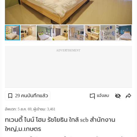
ราย
เดือน
ห้อง
พัก
ADVERTISEMENT
ราย
วัน
ลง
โฆษณา
29 คนบันทึกแล้ว
แจ้งลบ
ลง
คัดลอกลิงค์
อัพเดท: 5 ส.ค. 69, ผู้เข้าชม:
3,461
ทเวนตี้ ไนน์ โฮม รัชโยธิน ใกล้ scb สำนักงาน
ประกาศ
ใหญ่,ม.เกษตร
ฟรี