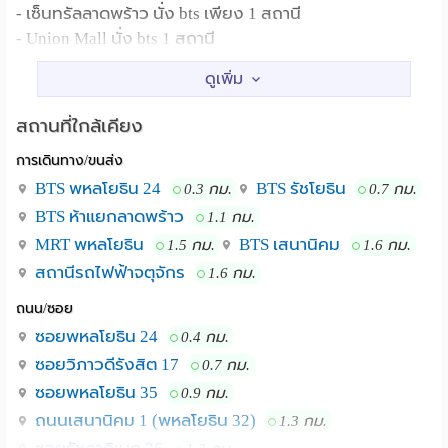
- เซ็นทรัลลาดพร้าว นั่ง bts เพียง 1 สถานี
- Union Mall นั่ง bts 1 สถานี
สวนจตุจักร bts 2 สถานี
- ตึกรสา ทาวเวอร์ 1 กม.
- ตึกชินวัตร 3 1.5 กม.
สถานที่ใกล้เคียง
- ปตท สำนักงานใหญ่ 3.2 กม
การเดินทาง/ขนส่ง
- โรงพยาบาล เปาโลเกษตร นั่ง bts 2 สถานี
- มหาวิทยาลัยเกษตรศาสตร์ นั่ง bts 3 สถานี
BTS พหลโยธิน 24
BTS รัชโยธิน
0.3 กม.
0.7 กม.
- มหาวิทยาลัยศรีปทุม นั่ง bts 5 สถานี
BTS ห้าแยกลาดพร้าว
1.1 กม.
- ศาลอาญา รัชดา 2.5 กม.
MRT พหลโยธิน
BTS เสนานิคม
1.5 กม.
1.6 กม.
สถานีรถไฟฟ้าจตุจักร
1.6 กม.
ห้องตกแต่งพร้อมเข้าอยู่
ถนน/ซอย
- เฟอร์นิเจอร์ครบ
ซอยพหลโยธิน 24
0.4 กม.
- แอร์
- ทีวี led 32”
ซอยวิภาวดีรังสิต 17
0.7 กม.
- ตู้เย็น 6.2 คิว
ซอยพหลโยธิน 35
0.9 กม.
- เครื่องทำน้ำอุ่น
ถนนเสนานิคม 1 (พหลโยธิน 32)
1.3 กม.
- Wifi ฟรี