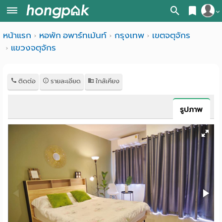
สมัครสมาชิก
หน้าแรก
หอพัก อพาร์ทเม้นท์
กรุงเทพ
เขตจตุจักร
หน้า
แขวงจตุจักร
เข้าสู่ระบบ
แรก
ค้นหา
ติดต่อ
รายละเอียด
ใกล้เคียง
อ
หอพัก ใกล้ฉัน
รูปภาพ
พาร์
ค้นจากสถานีรถไฟฟ้า
ท
ค้นตามจังหวัด
เม้น
ค้นจากสถานศึกษา
ท์
ค้นจากแผนที่
ห้อง
ค้นแบบละเอียด
พัก