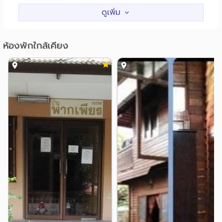
ซอยรัชดาภิเษก 36
1.3 กม.
- กล้องวงจรปิด
ซอยลาดพร้าว 1 (สังขะวัฒนะ 1)
1.3 กม.
- เข้า/ออก ด้วยระบบคีย์การ์ด
- ที่จอดรถยนต์
สถานศึกษา
ห้องพักใกล้เคียง
ม.ราชภัฏจันทรเกษม
1.6 กม.
????ราคา 7,500.-บาท/เดือน????
ม.เซนต์จอห์น
ม.เกษตร บางเขน
1.7 กม.
2.6 กม.
สถาบันการบินพลเรือน
3.0 กม.
สนใจสอบถามเพิ่มเติม tel/line 0816689255
รร.สารวิทยา
ม.ศรีปทุม
3.5 กม.
3.9 กม.
????สถานที่ใกล้เคียง???? - Scb สำนักงานใหญ่
สถานที่ใกล้เคียง :
แหล่งช๊อปปิ้ง
เดินเพียง 2 นาที - เมเจอร์รัชโยธิน เดินเพียง 5 นาที - ตึกช้าง
SCB Park Plaza
เมเจอร์ รัชโยธิน
0.2 กม.
0.5 กม.
เดินเพียง 4 นาที - 7-11 เพียง 350 เมตร - เซ็นทรัลลาดพร้าว
โลตัส ลาดพร้าว
0.9 กม.
นั่ง bts เพียง 1 สถานี - Union Mall นั่ง bts 1 สถานี
เทสโก้โลตัส(ลาดพร้าว)
0.9 กม.
สวนจตุจักร bts 2 สถานี - ตึกรสา ทาวเวอร์ 1 กม. - ตึกชิน
เซ็นทรัล ลาดพร้าว
ยูเนี่ยนมอลล์
วัตร 3 1.5 กม. - ปตท สำนักงานใหญ่ 3.2 กม - โรงพยาบาล
1.2 กม.
1.4 กม.
เปาโลเกษตร นั่ง bts 2 สถานี - มหาวิทยาลัยเกษตรศาสตร์
โรงพยาบาล
นั่ง bts 3 สถานี - มหาวิทยาลัยศรีปทุม นั่ง bts 5 สถานี - ศาล
รพ.เปาโล เกษตร
รพ.วิภาวดี
1.5 กม.
2.3 กม.
อาญา รัชดา 2.5 กม.
รพ.เกษมราษฎร์ ประชาชื่น
2.8 กม.
รพ.เปาโลเมโมเรียล
4.0 กม.