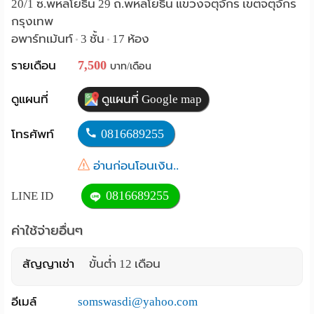
20/1 ซ.พหลโยธิน 29 ถ.พหลโยธิน แขวงจตุจักร เขตจตุจักร
Language
กรุงเทพ
อพาร์ทเม้นท์
3 ชั้น
17 ห้อง
•
•
:
7,500
รายเดือน
บาท/เดือน
English
ดูแผนที่
ดูแผนที่ Google map
0816689255
โทรศัพท์
อ่านก่อนโอนเงิน..
0816689255
LINE ID
ค่าใช้จ่ายอื่นๆ
สัญญาเช่า
ขั้นต่ำ 12 เดือน
อีเมล์
somswasdi@yahoo.com