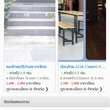
❮
❯
รพ.เปาโล เมโมเรียล พหลโยธิน
4.0 กม.
รพ.นนทเวช
4.1 กม.
อื่นๆ
ตึกช้าง
เอ็นเนอยี่ คอมเพล็กซ์
0.4 กม.
1.0 กม.
กระทรวงพลังงาน
1.0 กม.
ปตท. สำนักงานใหญ๋
1.1 กม.
ห้าแยกลาดพร้าว
1.5 กม.
ศาลอาญา ถนนรัชดา
1.6 กม.
หอพักสตรีบ้านพากเพียร
เรือนไทย 421ซ.15แยก1-9 ถ.ลาดพร้าว(ใก้ลMRT,BTSลาดพร้าว)
ห่างไป 1.9 กม.
ห่างไป 1.5 กม.
ซ.รัชดาภิเษก 36 แยก 5 ถ.รัชดาภิเษก แขวงจันทรเกษม เขตจตุจักร กรุงเทพ
ซ.ลาดพรัาว15(แยก1-9) ถ.ลาดพร้าว แขวงจอมพล เขตจตุจักร กรุงเทพ
2,600 - 2,800
บาท/เดือน
3,500 - 5,000
บาท/เดือน
ดูรายละเอียด & ติดต่อ ❯
ดูรายละเอียด & ติดต่อ ❯
ติดต่อสอบถาม