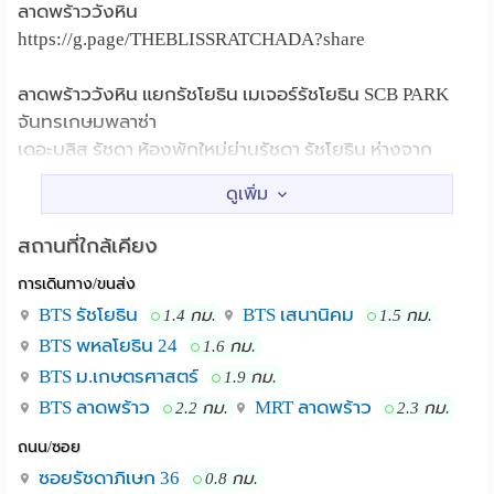
ลาดพร้าววังหิน
https://g.page/THEBLISSRATCHADA?share
ลาดพร้าววังหิน แยกรัชโยธิน เมเจอร์รัชโยธิน SCB PARK
จันทรเกษมพลาซ่า
เดอะบลิส รัชดา ห้องพักใหม่ย่านรัชดา รัชโยธิน ห่างจาก
เมเจอร์รัชโยธิน เพียง 1 กิโลเมตร สามารถทะลุไปทาง
พหลโยธิน 32 เสนานิคม ลาดพร้าววังหิน รัชดาภิเษก 32
รัชดาภิเษก 36 รัชกาภิเษก 42 ใกล้จันทรเกษมพลาซ่า ท๊อป
สถานที่ใกล้เคียง
ใกล้รถไฟฟ้าทั้งสีเขียว สีเหลือง ทางอาคารมีสิ่งอำนวยความ
การเดินทาง/ขนส่ง
สะดวกครบ ที่จอดรถฟรี แอร์ เครื่องทำน้ำอุ่น อ่างอาบน้ำ
แบบแช่ตัวได้ ห้องกว้างๆ ทำเลใจกลางเมือง ที่สำคัญทาง
BTS รัชโยธิน
BTS เสนานิคม
1.4 กม.
1.5 กม.
อาคารมีอินเตอร์เนทไฟเบอร์บริการถึงห้องพัก อยากได้
BTS พหลโยธิน 24
1.6 กม.
ความเร็วเท่าไรจัดได้ทุกความเร็วไม่ว่าจะ Live สดขายของ
BTS ม.เกษตรศาสตร์
1.9 กม.
เล่นเกมส์ อย่างไว ไม่ต้องติดขัดกับสัญญาณไวไฟ เชิญแวะ
BTS ลาดพร้าว
MRT ลาดพร้าว
2.2 กม.
2.3 กม.
เข้ามาชมห้องพักสวยๆได้ทุกวัน
ถนน/ซอย
เวบไซด์อาคาร เดอะบลิสรัชดา36
ซอยรัชดาภิเษก 36
0.8 กม.
https://theblissr36.business.site/