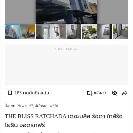
ราย
เดือน
ห้อง
พัก
ADVERTISEMENT
ราย
วัน
ลง
โฆษณา
185 คนบันทึกแล้ว
แจ้งลบ
ลง
คัดลอกลิงค์
อัพเดท: 28 พ.ค. 67, ผู้เข้าชม:
14,676
THE BLISS RATCHADA เดอะบลิส รัชดา ใกล้รัช
ประกาศ
โยธิน จอดรถฟรี
ฟรี