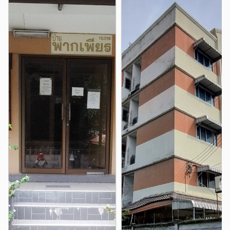
โฮมโปรลาดพร้าว
2.2 กม.
Room in Bangkok
Room for rent
โรงพยาบาล
Apartment for rent
รพ.เปาโล เกษตร
1.4 กม.
Apartment in Bangkok
รพ.เปาโล เมโมเรียล โชคชัย4
3.0 กม.
Apartment in ladprao
รพ.วิภาวดี
3.1 กม.
รพ.เกษมราษฎร์ ประชาชื่น
THE BLISS RATCHADA เดอะบลิส รัชดา
4.7 กม.
สถานที่ใกล้เคียง :
15/369 ซอยเสือใหญ่อุทิศ แขวงจันทรเกษม เขตจตุจัส
รพ.เปาโล เมโมเรียล พหลโยธิน
5.0 กม.
กรุงเทพฯ 10900 ลาดพร้าววังหิน แยกรัชโยธิน เมเจอร์รัช
อื่นๆ
โยธิน SCB PARK จันทรเกษมพลาซ่า เดอะบลิส รัชดา ห้อง
ศาลอาญา ถนนรัชดา
1.2 กม.
พักใหม่ย่านรัชดา รัชโยธิน ห่างจาก เมเจอร์รัชโยธิน เพียง 1
สี่แยกวังหิน
ตึกช้าง
1.3 กม.
1.4 กม.
กิโลเมตร สามารถทะลุไปทางพหลโยธิน 32 เสนานิคม
แยกรัชดา ลาดพร้าว
กรมป่าไม้
2.3 กม.
2.7 กม.
ลาดพร้าววังหิน รัชดาภิเษก 32 รัชดาภิเษก 36 รัชกาภิเษก 42
ใกล้จันทรเกษมพลาซ่า ท๊อป ใกล้รถไฟฟ้าทั้งสีเขียว สีเหลือง
ปตท. สำนักงานใหญ๋
2.7 กม.
ทางอาคารมีสิ่งอำนวยความสะดวกครบ ที่จอดรถฟรี แอร์
❮
❯
เครื่องทำน้ำอุ่น อ่างอาบน้ำแบบแช่ตัวได้ ห้องกว้างๆ ทำเล
ใจกลางเมือง ที่สำคัญทางอาคารมีอินเตอร์เนทไฟเบอร์
บริการถึงห้องพัก อยากได้ความเร็วเท่าไรจัดได้ทุกความเร็ว