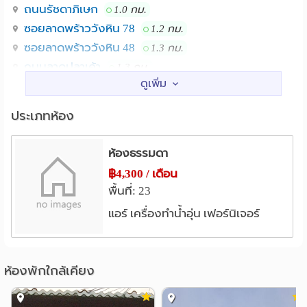
ถนนรัชดาภิเษก
1.0 กม.
สนใจติดต่อ เบอร์ 06-1480-6300 , 08-6310-1368
ซอยลาดพร้าววังหิน 78
1.2 กม.
LINE เบอร์โทร : 0614806300
ซอยลาดพร้าววังหิน 48
1.3 กม.
https://line.me/ti/p/8imEuZQNqG
ถนนลาดปลาเค้า
1.3 กม.
ซอยพหลโยธิน 35
1.4 กม.
ห้องพักรัชดา ห้องพักรัชโยธิน ห้องพัก วังหิน ห้องพัก
ลาดพร้าว ห้องพัก พหลโยธิน
สถานศึกษา
ประเภทห้อง
หอพัก ลาดพร้าว ห้องเช่า รัชดา หอพักรัชดา ห้องเช่ารัชดา
ม.ราชภัฏจันทรเกษม
0.7 กม.
ห้องเช่า รัชโยธิน
ม.เซนต์จอห์น
รร.สารวิทยา
2.8 กม.
2.9 กม.
ห้องธรรมดา
ม.เกษตร บางเขน
ม.ศรีปทุม
3.0 กม.
3.3 กม.
฿4,300 / เดือน
THE BLISS RATCHADA ( Apartment in Bangkok )
รร.สตรีวิทยา 2
3.8 กม.
พื้นที่: 23
Newly Decorated Rooms for Rent 45 minutes to Airport
แหล่งช๊อปปิ้ง
แอร์ เครื่องทำน้ำอุ่น เฟอร์นิเจอร์
Fully Furnished, Air-Con, CCTV, Internet, bathtub
Contact 08-6310-1368
เทสโก้โลตัส วังหิน
1.0 กม.
Room Ratchada
เมเจอร์ รัชโยธิน
SCB Park Plaza
1.5 กม.
1.9 กม.
Room Ratchayothin
เทสโก้โลตัส(ลาดพร้าว)
ห้องพักใกล้เคียง
2.0 กม.
Room Rama 9
โลตัส ลาดพร้าว
2.1 กม.
Room Ladprao Room ratchada Room ratchayothin