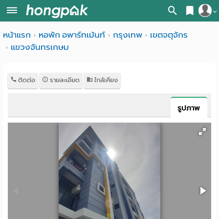
สมัครสมาชิก
หน้าแรก
หอพัก อพาร์ทเม้นท์
กรุงเทพ
เขตจตุจักร
หน้า
แขวงจันทรเกษม
เข้าสู่ระบบ
แรก
ค้นหา
ติดต่อ
รายละเอียด
ใกล้เคียง
อ
หอพัก ใกล้ฉัน
รูปภาพ
พาร์
ค้นจากสถานีรถไฟฟ้า
ท
ค้นตามจังหวัด
เม้น
ค้นจากสถานศึกษา
ท์
ค้นจากแผนที่
ห้อง
ค้นแบบละเอียด
พัก