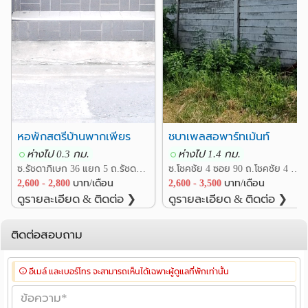
ไม่ว่าจะ Live สดขายของ เล่นเกมส์ อย่างไว ไม่ต้องติดขัด
กับสัญญาณไวไฟ เชิญแวะเข้ามาชมห้องพักสวยๆได้ทุกวัน
สนใจติดต่อ เบอร์ 06-1480-6300 , 08-6310-1368 LINE
เบอร์โทร : 0614806300 ห้องพักรัชดา ห้องพักรัชโยธิน ห้อง
พัก วังหิน ห้องพัก ลาดพร้าว ห้องพัก พหลโยธิน หอพัก
ลาดพร้าว ห้องเช่า รัชดา หอพักรัชดา ห้องเช่ารัชดา ห้องเช่า
รัชโยธิน
หอพักสตรีบ้านพากเพียร
ชบาเพลสอพาร์ทเม้นท์
ห่างไป 0.3 กม.
ห่างไป 1.4 กม.
ซ.รัชดาภิเษก 36 แยก 5 ถ.รัชดาภิเษก แขวงจันทรเกษม เขตจตุจักร กรุงเทพ
ซ.โชคชัย 4 ซอย 90 ถ.โชคชัย 4 แขวงลาดพร้าว เขตลาดพร้าว กรุงเทพ
2,600 - 2,800
บาท/เดือน
2,600 - 3,500
บาท/เดือน
ดูรายละเอียด & ติดต่อ ❯
ดูรายละเอียด & ติดต่อ ❯
ติดต่อสอบถาม
อีเมล์ และเบอร์โทร จะสามารถเห็นได้เฉพาะผู้ดูแลที่พักเท่านั้น