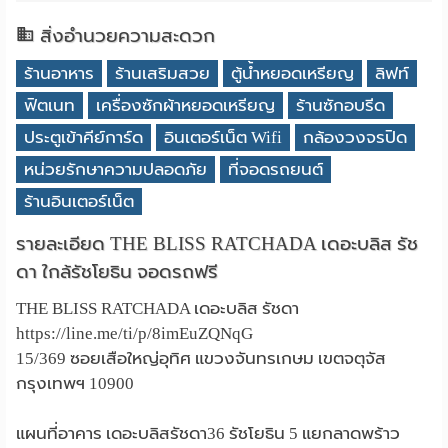
สิ่งอำนวยความสะดวก
ร้านอาหาร
ร้านเสริมสวย
ตู้น้ำหยอดเหรียญ
ลิฟท์
ฟิตเนท
เครื่องซักผ้าหยอดเหรียญ
ร้านซักอบรีด
ประตูเข้าคีย์การ์ด
อินเตอร์เน็ต Wifi
กล้องวงจรปิด
หน่วยรักษาความปลอดภัย
ที่จอดรถยนต์
ร้านอินเตอร์เน็ต
รายละเอียด THE BLISS RATCHADA เดอะบลิส รัช
ดา ใกล้รัชโยธิน จอดรถฟรี
THE BLISS RATCHADA เดอะบลิส รัชดา
https://line.me/ti/p/8imEuZQNqG
15/369 ซอยเสือใหญ่อุทิศ แขวงจันทรเกษม เขตจตุจัส
กรุงเทพฯ 10900
แผนที่อาคาร เดอะบลิสรัชดา36 รัชโยธิน 5 แยกลาดพร้าว