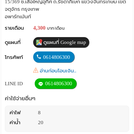
15/369 ซ.เสือใหญ่อุทิศ ถ.รัชดาภิเษก แขวงจันทรเกษม เขต
Language
จตุจักร กรุงเทพ
อพาร์ทเม้นท์
:
4,300
รายเดือน
บาท/เดือน
English
ดูแผนที่
ดูแผนที่ Google map
0614806300
โทรศัพท์
อ่านก่อนโอนเงิน..
0614806300
LINE ID
ค่าใช้จ่ายอื่นๆ
ค่าไฟ
8
ค่าน้ำ
20