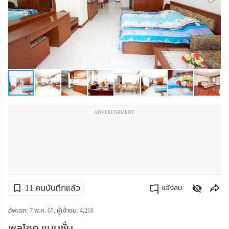
ราย
เดือน
ห้อง
พัก
ราย
ADVERTISEMENT
วัน
ลง
โฆษณา
ลง
11 คนบันทึกแล้ว
แจ้งลบ
ประกาศ
คัดลอกลิงค์
อัพเดท: 7 พ.ค. 67, ผู้เข้าชม:
4,216
ฟรี
พูลโชค แมนชั่น