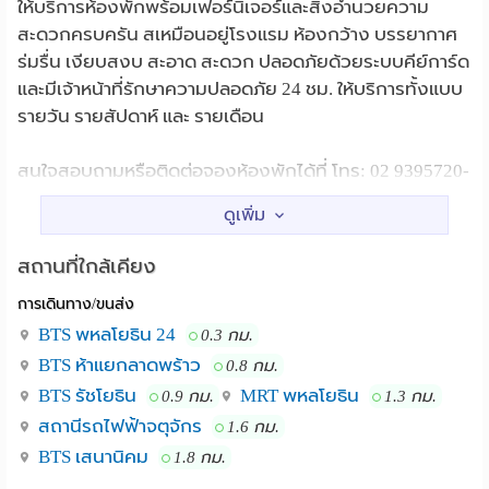
ให้บริการห้องพักพร้อมเฟอร์นิเจอร์และสิ่งอำนวยความ
สะดวกครบครัน สเหมือนอยู่โรงแรม ห้องกว้าง บรรยากาศ
ร่มรื่น เงียบสงบ สะอาด สะดวก ปลอดภัยด้วยระบบคีย์การ์ด
และมีเจ้าหน้าที่รักษาความปลอดภัย 24 ชม. ให้บริการทั้งแบบ
รายวัน รายสัปดาห์ และ รายเดือน
สนใจสอบถามหรือติดต่อจองห้องพักได้ที่ โทร: 02 9395720-
9,086-7732607 แฟกซ์: 02 9396600
ดูรายละเอียดเพิ่มเติมได้ที่เวป http://www.pmansion.com
BTS พหลโยธิน24, เซ็นทรัลลาดพร้าว, เมเจอร์
สถานที่ใกล้เคียง
สถานที่ใกล้เคียง :
รัชโยธิน, ตึกช้าง, ตึก SCB, ตลาดนัดจตุจักร, Union Mall,
การเดินทาง/ขนส่ง
โรงเรียนหอวัง, มหาวิทยาลัยเกษตรศาสตร์, มหาวิทยาลัย
BTS พหลโยธิน 24
0.3 กม.
เซนต์จอห์น, มหาวิทยาลัยศรีปทุม, ตลาด อ.ต.ก., สวนรถไฟ,
BTS ห้าแยกลาดพร้าว
0.8 กม.
โรงพยาบาลวิภาวดี, โรงพยาบาลเมโย, โรงพยาบาลเปาโล
BTS รัชโยธิน
MRT พหลโยธิน
0.9 กม.
1.3 กม.
เมมโมเรียล
สถานีรถไฟฟ้าจตุจักร
1.6 กม.
BTS เสนานิคม
1.8 กม.