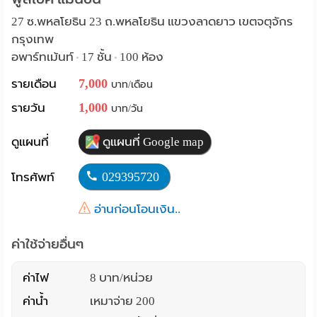
Language
27 ซ.พหลโยธิน 23 ถ.พหลโยธิน แขวงลาดยาว เขตจตุจักร
กรุงเทพ
:
อพาร์ทเม้นท์
17 ชั้น
100 ห้อง
•
•
English
7,000
รายเดือน
บาท/เดือน
1,000
รายวัน
บาท/วัน
ดูแผนที่
ดูแผนที่ Google map
029395720
โทรศัพท์
อ่านก่อนโอนเงิน..
ค่าใช้จ่ายอื่นๆ
ค่าไฟ
8 บาท/หน่วย
ค่าน้ำ
เหมาจ่าย 200