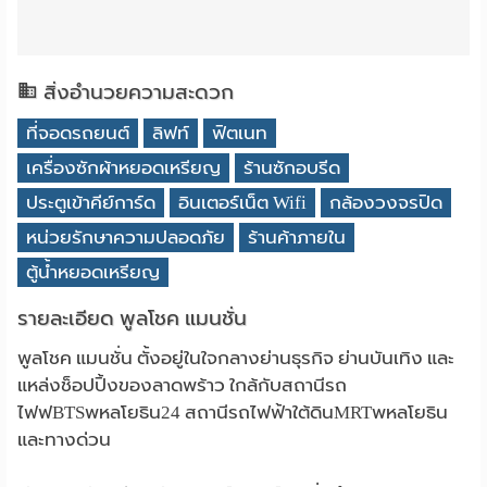
สิ่งอำนวยความสะดวก
ที่จอดรถยนต์
ลิฟท์
ฟิตเนท
เครื่องซักผ้าหยอดเหรียญ
ร้านซักอบรีด
ประตูเข้าคีย์การ์ด
อินเตอร์เน็ต Wifi
กล้องวงจรปิด
หน่วยรักษาความปลอดภัย
ร้านค้าภายใน
ตู้น้ำหยอดเหรียญ
รายละเอียด พูลโชค แมนชั่น
พูลโชค แมนชั่น ตั้งอยู่ในใจกลางย่านธุรกิจ ย่านบันเทิง และ
แหล่งช็อปปิ้งของลาดพร้าว ใกล้กับสถานีรถ
ไฟฟBTSพหลโยธิน24 สถานีรถไฟฟ้าใต้ดินMRTพหลโยธิน
และทางด่วน