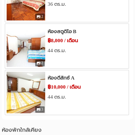
36 ตร.ม.
เซ็นทรัล ลาดพร้าว
ยูเนี่ยนมอลล์
0.9 กม.
1.2 กม.
2
โรงพยาบาล
รพ.เปาโล เกษตร
รพ.วิภาวดี
1.7 กม.
2.5 กม.
ห้องสตูดิโอ B
รพ.เกษมราษฎร์ ประชาชื่น
2.8 กม.
฿8,000 / เดือน
รพ.เปาโลเมโมเรียล
3.8 กม.
44 ตร.ม.
รพ.เปาโล เมโมเรียล พหลโยธิน
3.8 กม.
รพ.นนทเวช
4.2 กม.
2
อื่นๆ
ห้องดีลักซ์ A
ตึกช้าง
เอ็นเนอยี่ คอมเพล็กซ์
0.5 กม.
0.9 กม.
฿10,000 / เดือน
กระทรวงพลังงาน
0.9 กม.
ปตท. สำนักงานใหญ๋
0.9 กม.
44 ตร.ม.
ห้าแยกลาดพร้าว
1.3 กม.
3
ศาลอาญา ถนนรัชดา
1.5 กม.
ห้องพักใกล้เคียง