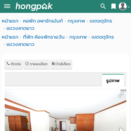
สมัครสมาชิก
หน้าแรก
หอพัก อพาร์ทเม้นท์
กรุงเทพ
เขตจตุจักร
หน้า
แขวงลาดยาว
เข้าสู่ระบบ
แรก
หน้าแรก
ที่พัก ห้องพักรายวัน
กรุงเทพ
เขตจตุจักร
แขวงลาดยาว
ค้นหา
อ
หอพัก ใกล้ฉัน
ติดต่อ
รายละเอียด
ใกล้เคียง
พาร์
ค้นจากสถานีรถไฟฟ้า
ท
ค้นตามจังหวัด
รูปภาพ
เม้น
ค้นจากสถานศึกษา
ท์
ค้นจากแผนที่
ห้อง
ค้นแบบละเอียด
พัก