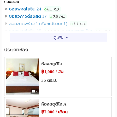
ถนน/ซอย
ซอยพหลโยธิน 24
0.3 กม.
ซอยวิภาวดีรังสิต 17
0.6 กม.
ซอยลาดพร้าว 1 (สังขะวัฒนะ 1)
1.1 กม.
ซอยพหลโยธิน 35
ถนนลาดพร้าว
1.1 กม.
1.2 กม.
ซอยรัชดาภิเษก 36
1.3 กม.
สถานศึกษา
ประเภทห้อง
ม.เซนต์จอห์น
1.5 กม.
ม.ราชภัฏจันทรเกษม
1.6 กม.
ห้องสตูดิโอ
สถาบันการบินพลเรือน
2.8 กม.
฿1,000 / วัน
ม.เกษตร บางเขน
รร.สารวิทยา
2.8 กม.
3.7 กม.
36 ตร.ม.
ม.ศรีปทุม
4.1 กม.
2
แหล่งช๊อปปิ้ง
SCB Park Plaza
เมเจอร์ รัชโยธิน
0.4 กม.
0.6 กม.
ห้องสตูดิโอ A
โลตัส ลาดพร้าว
0.7 กม.
฿7,000 / เดือน
เทสโก้โลตัส(ลาดพร้าว)
0.7 กม.