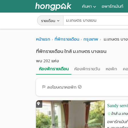
ค้นหา
อพาร์ทเม้นท์
หอพัก ใกล้ฉัน
รายเดือน
ค้นจากสถานีรถไฟฟ้า
หน้าแรก
ที่พักรายเดือน
กรุงเทพ
ม.เกษตร บาง
ค้นตามจังหวัด
ที่พักรายเดือน ใกล้ ม.เกษตร บางเขน
ค้นจากสถานศึกษา
พบ 202 แห่ง
ค้นจากแผนที่
ห้องพักรายเดือน
ห้องพักรายวัน
หอพัก
คอ
ค้นแบบละเอียด
ลงโฆษณาหอพัก
Sandy serv
ใกล้ ม.เก
อพาร์ทเม้นท