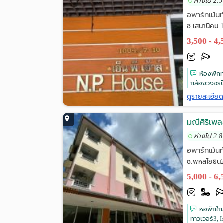
ห่างไป 2.3
อพาร์ทเม้นท
ซ.เสนานิคม 
3,500 - 4
ห้องพักทุ
กล้องวงจรป
ดูรายละเอีย
มณีศิริเพ
ห่างไป 2.8
อพาร์ทเม้นท
ซ.พหลโยธิน2
5,000 - 6
หอพักใกล
ทาวเวอร์3, I