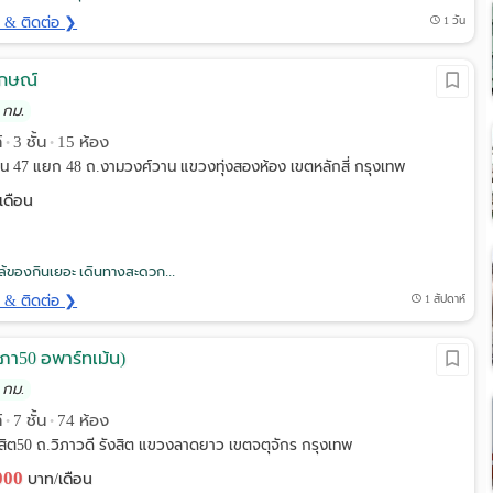
ด & ติดต่อ ❯
1 วัน
ักษณ์
 กม.
์
3 ชั้น
15 ห้อง
•
•
น 47 แยก 48 ถ.งามวงศ์วาน แขวงทุ่งสองห้อง เขตหลักสี่ กรุงเทพ
เดือน
้ของกินเยอะ เดินทางสะดวก...
ด & ติดต่อ ❯
1 สัปดาห์
ิภา50 อพาร์ทเม้น)
 กม.
์
7 ชั้น
74 ห้อง
•
•
งสิต50 ถ.วิภาวดี รังสิต แขวงลาดยาว เขตจตุจักร กรุงเทพ
,000
บาท/เดือน