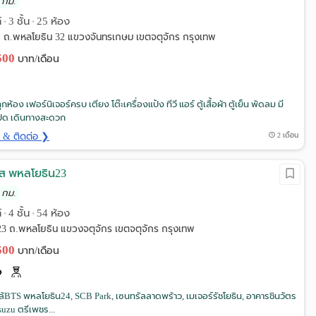
 กม.
์
3 ชั้น
25 ห้อง
•
•
1 ถ.พหลโยธิน 32 แขวงจันทรเกษม เขตจตุจักร กรุงเทพ
,500
บาท/เดือน
กห้อง เฟอร์นิเจอร์ครบ เตียง โต๊ะเครื่องแป้ง ทีวี แอร์ ตู้เสื้อผ้า ตู้เย็น พัดลม มี
ิด เดินทางสะดวก
ด & ติดต่อ ❯
2 เดือน
ลส พหลโยธิน23
 กม.
์
4 ชั้น
54 ห้อง
•
•
3 ถ.พหลโยธิน แขวงจตุจักร เขตจตุจักร กรุงเทพ
,500
บาท/เดือน
้BTS พหลโยธิน24, SCB Park, เซนทรัลลาดพร้าว, เมเจอร์รัชโยธิน, อาคารชินวัตร
suzu ตรีเพชร...