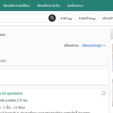
ห้องพักรายเดือน
ห้องพักรายวัน
ลงโฆษณา
ราคา
ระยะห่าง
ประเภ
เขน
อัพเดทล่าสุด
เรียงตาม:
นโด
iced apartment
ษตร บางเขน 2.8 กม.
์
5 ชั้น
34 ห้อง
•
•