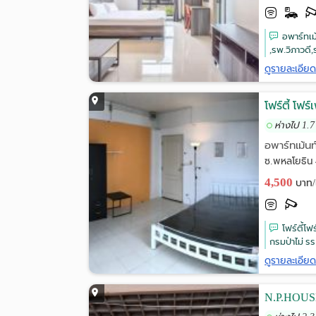
อพาร์ทเม
,รพ.วิภาวดี
ดูรายละเอีย
โฟร์ตี้ โฟ
ห่างไป 1.7
อพาร์ทเม้นท
ซ.พหลโยธิน 
4,500
บาท/
โฟร์ตี้โ
กรมป่าไม่ ร
ดูรายละเอีย
N.P.HOUS