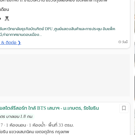
น47แยก48 ถ.งามวงศ์วาน แขวงทุ่งสองห้อง เขตหลักสี่ กรุงเทพ
เดือน
้มหาวิทยาลัยธุรกิจบัณฑิตย์ DPU ,ศูนย์แสดงสินค้าและการประชุม อิมแพ็ค
ี,ท่าอากาศยานดอนเมือง...
ด & ติดต่อ ❯
วันนี้
สไตล์รีสอร์ท ใกล้ BTS เสนาฯ - ม.เกษตร, รัชโยธิน
ษตร บางเขน 1.8 กม.
น 7
1 ห้องนอน
1 ห้องน้ำ
พื้นที่ 33 ตรม.
•
•
•
ยธิน แขวงเสนานิคม เขตจตุจักร กรุงเทพ