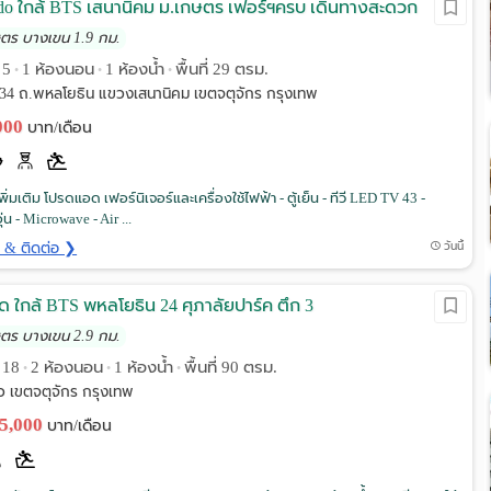
do ใกล้ BTS เสนานิคม ม.เกษตร เฟอร์ฯครบ เดินทางสะดวก
ษตร บางเขน 1.9 กม.
น 5
1 ห้องนอน
1 ห้องน้ำ
พื้นที่ 29 ตรม.
•
•
•
34 ถ.พหลโยธิน แขวงเสนานิคม เขตจตุจักร กรุงเทพ
,000
บาท/เดือน
ิ่มเติม โปรดแอด เฟอร์นิเจอร์และเครื่องใช้ไฟฟ้า - ตู้เย็น - ทีวี LED TV 43 -
ุ่น - Microwave - Air ...
ด & ติดต่อ ❯
วันนี้
ด ใกล้ BTS พหลโยธิน 24​ ศุภาลัย​ปาร์ค​ ตึก​ 3
ษตร บางเขน 2.9 กม.
น 18
2 ห้องนอน
1 ห้องน้ำ
พื้นที่ 90 ตรม.
•
•
•
 เขตจตุจักร กรุงเทพ
25,000
บาท/เดือน