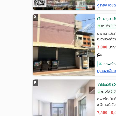
ดูรายละเอีย
บ้านจรุณล
ห่างไป 3.0
อพาร์ทเม้นท
ซ.งามวงศ์วา
3,000
บาท/
หอพักใกล
ดูรายละเอีย
Vibha50 (ว
ห่างไป 1.0
อพาร์ทเม้นท
ซ.วิภาวดี รั
7,500 - 9