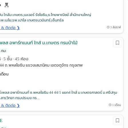
้น ใกล้ม.เกษตร,เมเจอร์ รัชโยธิน,ธ.ไทยพาณิชย์ สำนักงานใหญ่
,รพ.เมโย,รพ.เปาโล เกษตรนวมินทร์,เซ็นทรัล
ด & ติดต่อ ❯
3 สัปดาห์
ร์เพลส อพาร์ทเมนท์ ใกล้ ม.เกษตร กรมป่าไม้
 กม.
์
5 ชั้น
45 ห้อง
•
•
44 ถ.พหลโยธิน แขวงเสนานิคม เขตจตุจักร กรุงเทพ
เดือน
ฟร์เพลส อพาร์ทเมนท์ ซ.พหลโยธิน 44 44/1 แยก4 ใกล้ ม.เกษตรศาสตร์ ม.ศรีปทุม
ร.สารวิทยา กรมประมง กร...
ด & ติดต่อ ❯
1 เดือน
E