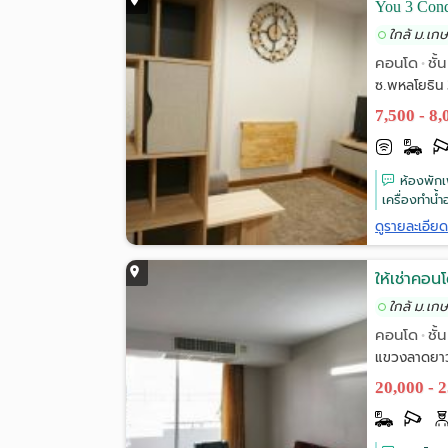
You 3 Con
ใกล้ ม.เก
คอนโด
ชั้
•
ซ.พหลโยธิน 
7,500 - 8
ห้องพักเพ
เครื่องทำน้ำอ
ดูรายละเอีย
ให้เช่าคอนโ
ใกล้ ม.เก
คอนโด
ชั้
•
แขวงลาดยาว
20,000 - 