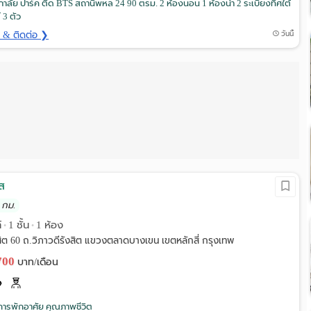
าลัย ปาร์ค ติด BTS สถานีพหล 24 90 ตรม. 2 ห้องนอน 1 ห้องน้ำ 2 ระเบียงทิศใต้
 3 ตัว
ด & ติดต่อ ❯
วันนี้
ส
 กม.
์
1 ชั้น
1 ห้อง
•
•
สิต 60 ถ.วิภาวดีรังสิต แขวงตลาดบางเขน เขตหลักสี่ กรุงเทพ
,700
บาท/เดือน
ารพักอาศัย คุณภาพชีวิต