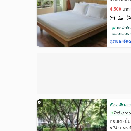
ซ.งามวงศ์วา
4,500
บาท/
หอพักใกล
เมืองทองธาน
ดูรายละเอีย
ห้องพักสวย
ใกล้ ม.เก
คอนโด
ชั้
•
ซ.34 ถ.พหลโ