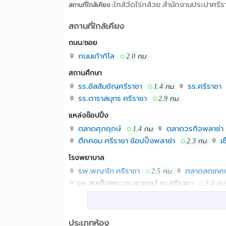
ใกล้วัดไร่กล้วย สำนักงานประปาศรีร
สถานที่ใกล้เคียง :
สถานที่ใกล้เคียง
ถนน/ซอย
ถนนเก้ากิโล
2.0 กม.
สถานศึกษา
รร.อัสสัมชัญศรีราชา
รร.ศรีราชา
1.4 กม.
รร.ดาราสมุทร ศรีราชา
2.9 กม.
แหล่งช๊อปปิ้ง
ตลาดศุภฤกษ์
ตลาดวรกิจพลาซ่า
1.4 กม.
ตึกคอม ศรีราชา ช้อปปิ้งพลาซ่า
เซ
2.3 กม.
โรงพยาบาล
รพ.พญาไท ศรีราชา
ตลาดสดเทศบ
2.5 กม.
รพ.สมเด็จพระบรมราชเทวี ณ ศรีราชา
3.4 กม
อื่นๆ
สถานีรถไฟศรีราชา
ถนนเก้ากิโล ศ
0.6 กม.
ประเภทห้อง
วัดพิบูลสัณหธรรม
หอนาฬิกา วงเ
2.7 กม.