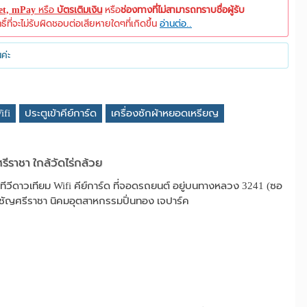
let, mPay
หรือ
บัตรเติมเงิน
หรือ
ช่องทางที่ไม่สามารถทราบชื่อผู้รับ
ที่จะไม่รับผิดชอบต่อเสียหายใดๆที่เกิดขึ้น
อ่านต่อ..
ค่ะ
ifi
ประตูเข้าคีย์การ์ด
เครื่องซักผ้าหยอดเหรียญ
รีราชา ใกล้วัดไร่กล้วย
ทีวีดาวเทียม Wifi คีย์การ์ด ที่จอดรถยนต์ อยู่บนทางหลวง 3241 (ซอ
ัมชัญศรีราชา นิคมอุตสาหกรรมปิ่นทอง เจปาร์ค