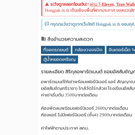
ระวังถูกหลอกโอนเงิน!!
ผ่าน
7-Eleven, True Wal
Hongpak.in.th เป็นเพียงพื้นที่ฝากประกาศ ขอสงวนสิทธิ์
กรุณาแจ้งว่าดูจากเว็บไซต์ Hongpak.in.th ขอบคุณ
สิ่งอำนวยความสะดวก
ที่จอดรถยนต์
กล้องวงจรปิด
อินเตอร์เน็ต W
ตู้น้ำหยอดเหรียญ
รายละเอียด สิริกุลอพาร์ตเมนต์ ซอยอัสสัมชัญศ
อพาร์ตเมนต์ให้เช่าพร้อมเฟอร์นิเจอร์ แอร์ สัญญาณ
ยอัสสัมชัญศรีราชา) ใกล้วัดไร่กล้วย โรงเรียนอัสส
ค่าเช่าเริ่มต้น 3500บาทต่อเดือน
ห้องพัดลมพร้อมเฟอร์นิเจอร์ 2600บาทต่อเดือน
ห้องแอร์ ไม่มีเฟอร์นิเจอร์ (ชั้น4) 2900บาทต่อเดือน
ค่าไฟฟ้าตามประกาศ สคบ.