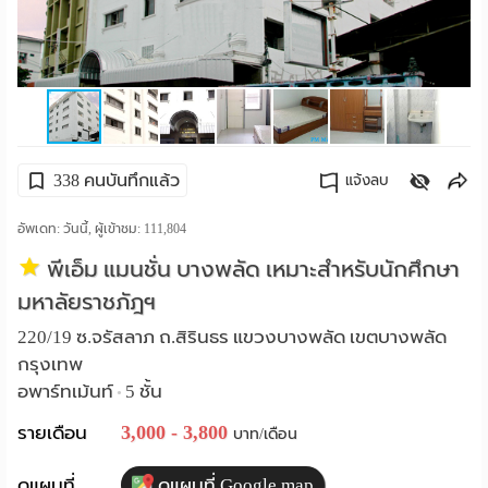
ราย
เดือน
ห้อง
พัก
338 คนบันทึกแล้ว
แจ้งลบ
ราย
คัดลอกลิงค์
อัพเดท: วันนี้, ผู้เข้าชม:
111,804
วัน
พีเอ็ม แมนชั่น บางพลัด เหมาะสำหรับนักศึกษา
ลง
มหาลัยราชภัฎฯ
220/19 ซ.จรัสลาภ ถ.สิรินธร แขวงบางพลัด เขตบางพลัด
โฆษณา
กรุงเทพ
ลง
อพาร์ทเม้นท์
5 ชั้น
•
ประกาศ
3,000 - 3,800
รายเดือน
บาท/เดือน
ฟรี
ดูแผนที่
ดูแผนที่ Google map