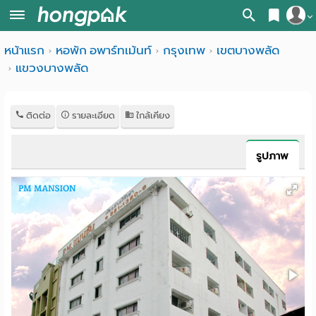
สมัครสมาชิก
หน้าแรก
หอพัก อพาร์ทเม้นท์
กรุงเทพ
เขตบางพลัด
หน้า
แขวงบางพลัด
เข้าสู่ระบบ
แรก
ค้นหา
ติดต่อ
รายละเอียด
ใกล้เคียง
อ
หอพัก ใกล้ฉัน
รูปภาพ
พาร์
ค้นจากสถานีรถไฟฟ้า
ท
ค้นตามจังหวัด
เม้น
ค้นจากสถานศึกษา
ท์
ค้นจากแผนที่
ห้อง
ค้นแบบละเอียด
พัก