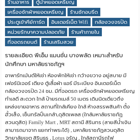
ร้านอาหาร
ตู้น้ำหยอดเหรียญ
เครื่องซักผ้าหยอดเหรียญ
ร้านซักอบรีด
ประตูเข้าคีย์การ์ด
อินเตอร์เน็ต Wifi
กล้องวงจรปิด
หน่วยรักษาความปลอดภัย
ร้านค้าภายใน
ที่จอดรถยนต์
ร้านเสริมสวย
รายละเอียด พีเอ็ม แมนชั่น บางพลัด เหมาะสำหรับ
นักศึกษา มหาลัยราชภัฎฯ
อาพาร์ทเม้นต์ให้เช่า ห้องพักให้เช่า กว้างขวาง อยู่สบาย มี
เฟอร์นิเจอร์ เตียง ตู้เสื้อผ้า แอร์ มีระเบียง อินเตอร์เน็ต
กล้องวงจรปิด 24 ชม. มีที่จอดรถ เครื่องซักผ้าหยอดเหรียญ
ทำเลดี สะดวก ใกล้ ป้ายรถเมล์ 50 เมตร เดินนิดเดียวถึง
แหล่งขายอาหาร สถานที่ใกล้เคียง ใกล้ ห้างสรรพสินค้า ตั้ง
ฮั้วเส็ง, เซ็นทรัลปิ่นเกล้า,ดุสิตเพลส (ใกล้มหาลัยราชภัฏ
สวนดุสิต) Family Mart , MRT สถานี สิรินทร (สายสีน้ำเงิน
สามารถมาจาก แยกท่าพระได้) , มหาลัยราชภัฏสวนดุสิต
วิทยาลัยเขต สิรินธร , Lotus จรัญ , ใกล้สถานีรถไฟ