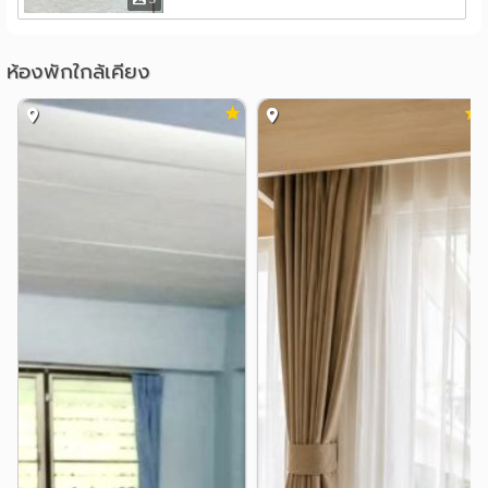
โรงพยาบาล
รพ.ตา หู คอ จมูก
รพ.เจ้าพระยา
1.7 กม.
1.9 กม.
ห้องพักใกล้เคียง
รพ.บางกรวย
2.3 กม.
คณะแพทยศาสตร์วชิรพยาบาล มหาวิทยาลัยนวมินทราธิ
ราช
2.6 กม.
รพ.วชิรพยาบาล
รพ.ยันฮี
2.7 กม.
3.0 กม.
อื่นๆ
สะพานกรุงธนฯ(สะพานซังฮี้)
1.9 กม.
แยกอรุณอมรินทร์
2.2 กม.
แยกชัยพฤกษ์-ตลิ่งชัน
2.5 กม.
สะพานพระราม 8
กรมบังคับคดี
2.5 กม.
2.6 กม.
แยกบางขุนนนท์
3.0 กม.