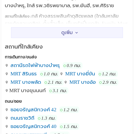
บางบำหรุ, ใกล้ รพ.วชิรพยาบาล, รพ.ยันฮี, รพ.ศิริราช
กล้ ห้างสรรพสินค้าดุสิตเพลส (ใกล้มหาลัย
สถานที่ใกล้เคียง :
ราชภัฏสวนดุสิต), ตั้งฮั้วเส็ง, เซ็นทรัลปิ่นเกล้า, Family Mart
, MRT สถานี สิรินทร (สายสีน้ำเงิน สามารถมาจาก แยก
ท่าพระได้) , มหาลัยราชภัฏสวนดุสิต วิทยาลัยเขต สิรินธร ,
Lotus จรัญ , ใกล้สถานีรถไฟ บางบำหรุ, ใกล้ รพ.วชิร
สถานที่ใกล้เคียง
พยาบาล, รพ.ยันฮี, รพ.ศิริราช
การเดินทาง/ขนส่ง
สถานีรถไฟฟ้าบางบำหรุ
0.9 กม.
MRT สิรินธร
MRT บางยี่ขัน
1.0 กม.
1.2 กม.
MRT บางพลัด
MRT บางอ้อ
2.1 กม.
2.9 กม.
MRT บางขุนนนท์
3.1 กม.
ถนน/ซอย
ซอยจรัญสนิทวงศ์ 42
1.2 กม.
ถนนราชวิถี
1.3 กม.
ซอยจรัญสนิทวงศ์ 40
1.5 กม.