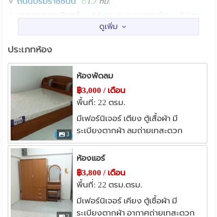
ถนนบรมราชชนนี
1.7 กม.
ถนนอรุณอมรินทร์
ถนนสวนผัก
2.3 กม.
2.4 กม.
สถานศึกษา
วิทยาลัยเทคโนโลยีพณิชยการสยาม ในพระอุปถัมภ์ฯ
ประเภทห้อง
1.1 กม.
ม.นวมินทราธิราช
2.2 กม.
ห้องพัดลม
สถาบันดนตรีกัลยาณิวัฒนา
2.3 กม.
฿3,000 / เดือน
ม.จุฬาลงกรณราชวิทยาลัย
2.8 กม.
พื้นที่: 22 ตรม.
ม.เทคโนโลยีราชมงคลพระนคร
2.8 กม.
มีเฟอร์นิเจอร์ เตียง ตู้เสื้อผ้า มี
รร.มัธยมวัดดุสิตาราม
2.8 กม.
ระเบียงตากผ้า ลมถ่ายเทสะดวก
3
แหล่งช๊อปปิ้ง
ห้างตั้งฮั่วเส็ง
เมเจอร์ ปิ่นเกล้า
0.3 กม.
1.3 กม.
ห้องแอร์
เซ็นทรัล ปิ่นเกล้า
1.5 กม.
฿3,800 / เดือน
เทสโก้โลตัส ปิ่นเกล้า
1.6 กม.
พื้นที่: 22 ตรม.ตรม.
ห้างสรรพสินค้าพาต้า ปิ่นเกล้า
1.9 กม.
มีเฟอร์นิเจอร์ เคียง ตู้เซื้อผ้า มี
เทสโก้โลตัส(จรัญสนิทวงศ์)
1.9 กม.
ระเบียงตากผ้า อากาศถ่ายเทสะดวก
3