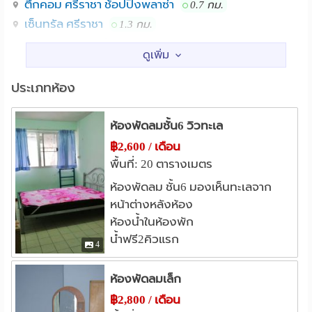
ตึกคอม ศรีราชา ช้อปปิ้งพลาซ่า
0.7 กม.
เซ็นทรัล ศรีราชา
1.3 กม.
ตลาดวรกิจพลาซ่า
ตลาดศุภฤกษ์
2.1 กม.
3.4 กม.
โรงพยาบาล
ประเภทห้อง
รพ.พญาไท ศรีราชา
0.1 กม.
ตลาดสดเทศบาลนครศรีราชา
0.7 กม.
ห้องพัดลมชั้น6 วิวทะเล
รพ.สมิติเวช ศรีราชา
1.2 กม.
รพ.สมเด็จพระบรมราชเทวี ณ ศรีราชา
฿2,600 / เดือน
1.2 กม.
พื้นที่: 20 ตารางเมตร
อื่นๆ
ห้องพัดลม ชั้น6 มองเห็นทะเลจาก
หอนาฬิกา วงเวียนเกาะลอย
0.6 กม.
หน้าต่างหลังห้อง
ถนนเก้ากิโล ศรีราชา
0.6 กม.
ห้องน้ำในห้องพัก
ศาลาที่ว่าการอำเภอศรีราชา
0.7 กม.
น้ำฟรี2คิวแรก
4
เกาะลอย
สถานีรถไฟศรีราชา
1.0 กม.
2.4 กม.
วัดพิบูลสัณหธรรม
3.5 กม.
ห้องพัดลมเล็ก
฿2,800 / เดือน