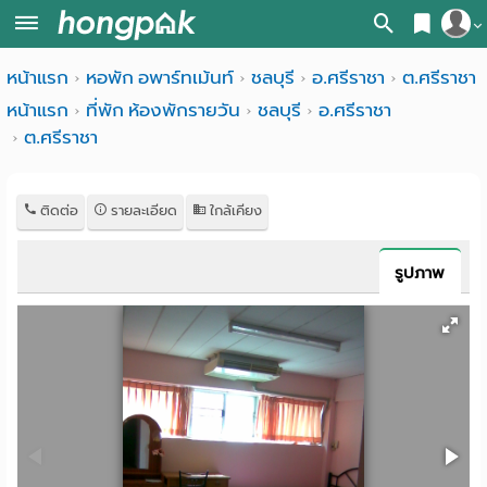
สมัครสมาชิก
หน้าแรก
หอพัก อพาร์ทเม้นท์
ชลบุรี
อ.ศรีราชา
ต.ศรีราชา
หน้า
หน้าแรก
ที่พัก ห้องพักรายวัน
ชลบุรี
อ.ศรีราชา
เข้าสู่ระบบ
แรก
ต.ศรีราชา
ค้นหา
อ
หอพัก ใกล้ฉัน
ติดต่อ
รายละเอียด
ใกล้เคียง
พาร์
ค้นจากสถานีรถไฟฟ้า
รูปภาพ
ท
ค้นตามจังหวัด
เม้น
ค้นจากสถานศึกษา
ท์
ค้นจากแผนที่
ห้อง
ค้นแบบละเอียด
พัก