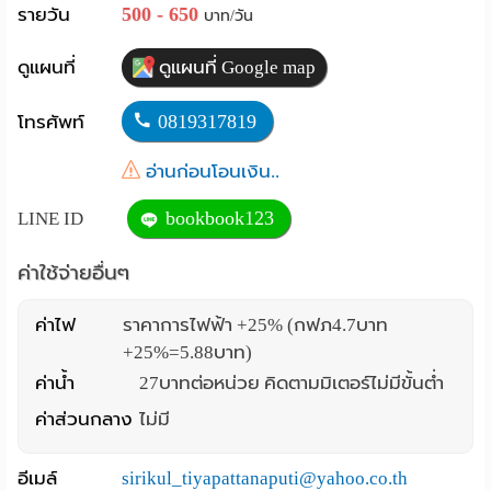
500 - 650
รายวัน
บาท/วัน
Language
ดูแผนที่
ดูแผนที่ Google map
:
English
0819317819
โทรศัพท์
อ่านก่อนโอนเงิน..
bookbook123
LINE ID
ค่าใช้จ่ายอื่นๆ
ค่าไฟ
ราคาการไฟฟ้า +25% (กฟภ4.7บาท
+25%=5.88บาท)
ค่าน้ำ
27บาทต่อหน่วย คิดตามมิเตอร์ไม่มีขั้นต่ำ
ค่าส่วนกลาง
ไม่มี
อีเมล์
sirikul_tiyapattanaputi@yahoo.co.th