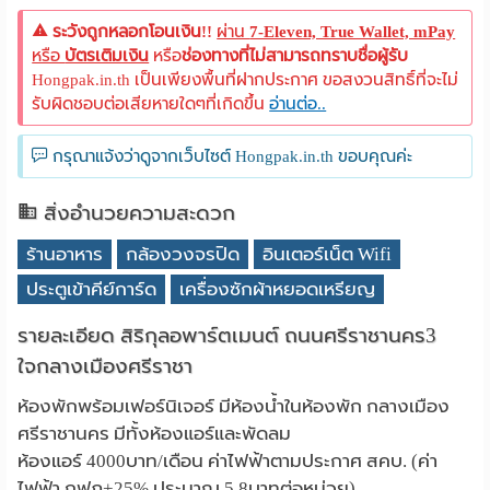
ระวังถูกหลอกโอนเงิน!!
ผ่าน
7-Eleven, True Wallet, mPay
หรือ
บัตรเติมเงิน
หรือ
ช่องทางที่ไม่สามารถทราบชื่อผู้รับ
Hongpak.in.th เป็นเพียงพื้นที่ฝากประกาศ ขอสงวนสิทธิ์ที่จะไม่
รับผิดชอบต่อเสียหายใดๆที่เกิดขึ้น
อ่านต่อ..
กรุณาแจ้งว่าดูจากเว็บไซต์ Hongpak.in.th ขอบคุณค่ะ
สิ่งอำนวยความสะดวก
ร้านอาหาร
กล้องวงจรปิด
อินเตอร์เน็ต Wifi
ประตูเข้าคีย์การ์ด
เครื่องซักผ้าหยอดเหรียญ
รายละเอียด สิริกุลอพาร์ตเมนต์ ถนนศรีราชานคร3
ใจกลางเมืองศรีราชา
ห้องพักพร้อมเฟอร์นิเจอร์ มีห้องน้ำในห้องพัก กลางเมือง
ศรีราชานคร มีทั้งห้องแอร์และพัดลม
ห้องแอร์ 4000บาท/เดือน ค่าไฟฟ้าตามประกาศ สคบ. (ค่า
ไฟฟ้า กฟภ+25% ประมาณ 5.8บาทต่อหน่วย)