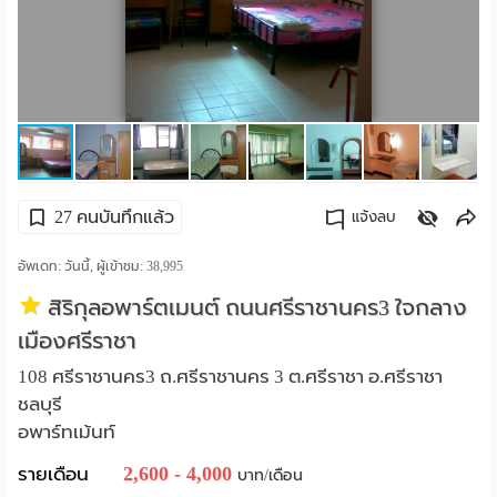
ราย
เดือน
ห้อง
พัก
ราย
27 คนบันทึกแล้ว
แจ้งลบ
วัน
คัดลอกลิงค์
อัพเดท: วันนี้, ผู้เข้าชม:
38,995
ลง
สิริกุลอพาร์ตเมนต์ ถนนศรีราชานคร3 ใจกลาง
เมืองศรีราชา
โฆษณา
108 ศรีราชานคร3 ถ.ศรีราชานคร 3 ต.ศรีราชา อ.ศรีราชา
ลง
ชลบุรี
อพาร์ทเม้นท์
ประกาศ
2,600 - 4,000
รายเดือน
บาท/เดือน
ฟรี