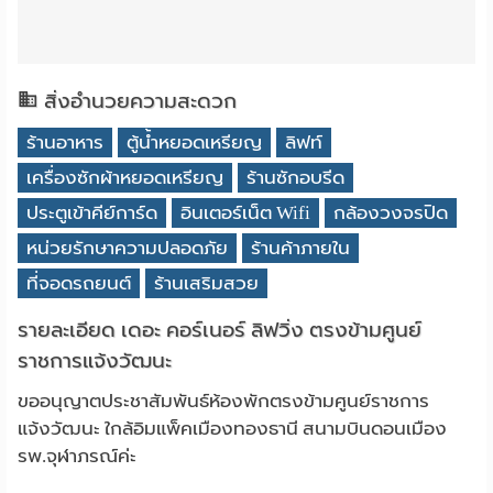
สิ่งอำนวยความสะดวก
ร้านอาหาร
ตู้น้ำหยอดเหรียญ
ลิฟท์
เครื่องซักผ้าหยอดเหรียญ
ร้านซักอบรีด
ประตูเข้าคีย์การ์ด
อินเตอร์เน็ต Wifi
กล้องวงจรปิด
หน่วยรักษาความปลอดภัย
ร้านค้าภายใน
ที่จอดรถยนต์
ร้านเสริมสวย
รายละเอียด เดอะ คอร์เนอร์ ลิฟวิ่ง ตรงข้ามศูนย์
ราชการแจ้งวัฒนะ
ขออนุญาตประชาสัมพันธ์ห้องพักตรงข้ามศูนย์ราชการ
แจ้งวัฒนะ ใกล้อิมแพ็คเมืองทองธานี สนามบินดอนเมือง
รพ.จุฬาภรณ์ค่ะ