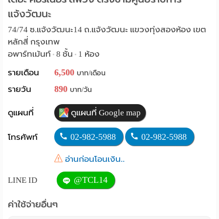
แจ้งวัฒนะ
Language
74/74 ซ.แจ้งวัฒนะ14 ถ.แจ้งวัฒนะ แขวงทุ่งสองห้อง เขต
:
หลักสี่ กรุงเทพ
English
อพาร์ทเม้นท์
8 ชั้น
1 ห้อง
•
•
6,500
รายเดือน
บาท/เดือน
890
รายวัน
บาท/วัน
ดูแผนที่
ดูแผนที่ Google map
02-982-5988
02-982-5988
โทรศัพท์
อ่านก่อนโอนเงิน..
@TCL14
LINE ID
ค่าใช้จ่ายอื่นๆ