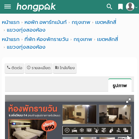
สมัครสมาชิก
หน้าแรก
หอพัก อพาร์ทเม้นท์
กรุงเทพ
เขตหลักสี่
หน้า
แขวงทุ่งสองห้อง
เข้าสู่ระบบ
แรก
หน้าแรก
ที่พัก ห้องพักรายวัน
กรุงเทพ
เขตหลักสี่
แขวงทุ่งสองห้อง
ค้นหา
อ
หอพัก ใกล้ฉัน
ติดต่อ
รายละเอียด
ใกล้เคียง
พาร์
ค้นจากสถานีรถไฟฟ้า
ท
ค้นตามจังหวัด
รูปภาพ
เม้น
ค้นจากสถานศึกษา
ท์
ค้นจากแผนที่
ห้อง
ค้นแบบละเอียด
พัก