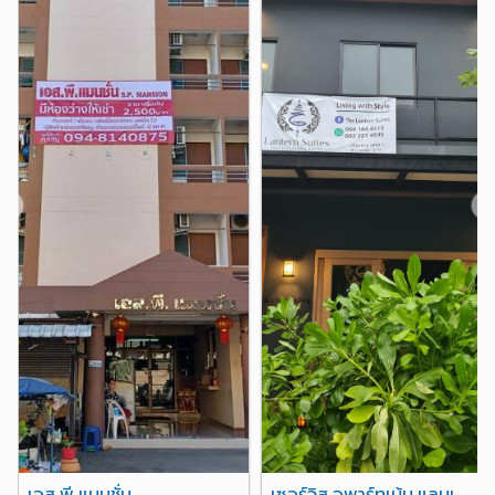
โลตัส แจ้งวัฒนะ
0.6 กม.
▪️ #อิมแพ็คเมืองทองธานี 5 กม.
แม็คโคร แจ้งวัฒนะ
ไอทีสแควร์
1.4 กม.
2.4 กม.
▪️ #สนามบินดอนเมือง 6 กม.
แม็คโคร เมืองทองธานี
2.9 กม.
เซ็นทรัล แจ้งวัฒนะ
3.7 กม.
***สะดวก อยู่สบาย และที่สำคัญที่สุด คือ #ปลอดภัย
(>>>ควบคุมการเข้า-ออกด้วยระบบคีย์การ์ดทั้งหมด ไม่ว่าจะ
โรงพยาบาล
เป็นคีย์การ์ดที่จอดรถ คีย์การ์ดเข้าอาคาร คีย์การ์ดขึ้นลิฟท์
รพ.มงกุฎวัฒนะ
0.1 กม.
และคีย์การ์ดเข้าประตูห้องพัก)
รพ.เวิลด์เมดิคอล
รพ.นนทเวช
4.1 กม.
4.8 กม.
❮
❯
อื่นๆ
ห้องพักรายวันแบบเตียงคู่ 890฿/คืน (ไม่มีอาหารเช้า) เปิด
ที่ทำการไปรษณีย์หลักสี่
1.4 กม.
ตลอด 24 ชั่วโมง????
ศูนย์ราชการ (แจ้งวัฒนะ)
โปรโมชั่น!!! ห้องพักรายวันพักตั้งแต่ 10 คืนขึ้นไปมีส่วนลด
1.5 กม.
ราคาพิเศษค่ะ
ทางแยกต่างระดับแจ้งวัฒนะ
2.1 กม.
อิมแพคเมืองทองธานี
2.5 กม.
ห้องพักรายเดือน 6,500฿/เดือน พร้อมเฟอร์เจอร์ built-in
อาคารซอฟแวร์ปาร์ค
3.6 กม.
ทั้งห้อง สัญญาเช่าขั้นต่ำ 6 เดือน ไม่มีค่าส่วนกลาง
สถาบันสิ่งแวดล้อมไทย
3.7 กม.
>>>สำหรับนักศึกษาฝึกงาน/ผู้ที่ต้องการเช่าระยะสั้น มีบริการ
ห้องพักรายเดือนแบบสัญญาเช่าระยะสั้นขั้นต่ำ 1 เดือน และ 3
เอส.พี.แมนชั่น
เซอร์วิส อพาร์ทเม้น แลนเทิร์น สวีท