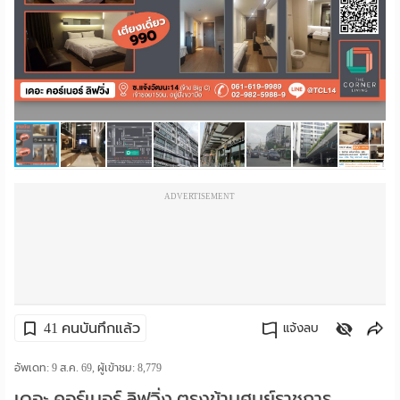
ราย
เดือน
ห้อง
พัก
ราย
ADVERTISEMENT
วัน
ลง
โฆษณา
ลง
41 คนบันทึกแล้ว
แจ้งลบ
ประกาศ
คัดลอกลิงค์
อัพเดท: 9 ส.ค. 69, ผู้เข้าชม:
8,779
ฟรี
เดอะ คอร์เนอร์ ลิฟวิ่ง ตรงข้ามศูนย์ราชการ