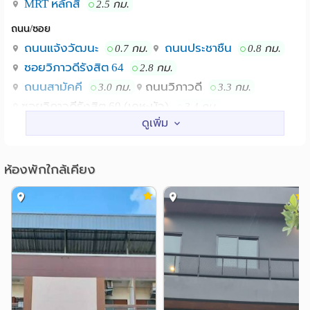
MRT หลักสี่
2.5 กม.
▪️จุดขึ้นทางด่วนศรีรัช 2 กม.
ถนน/ซอย
+++สะดวกกับห้างสรรพสินค้าและซุปเปอร์ชั้นนำใกล้ๆ
ถนนแจ้งวัฒนะ
ถนนประชาชืน
0.7 กม.
0.8 กม.
▪️7-11 0 ม. ????
ซอยวิภาวดีรังสิต 64
2.8 กม.
▪️บิ๊กซีแจ้งวัฒนะ 50 ม.
ถนนสามัคคี
ถนนวิภาวดี
3.0 กม.
3.3 กม.
▪️ตลาดเมืองทอง1 50 ม.
ซอยวิภาวดีรังสิต 60 (เคหะบัว)
3.4 กม.
▪️อเวนิวแจ้งวัฒนะ 500 ม.
สถานศึกษา
▪️โลตัสแจ้งวัฒนะ 600 ม.
สถาบันวิจัยจุฬาภรณ์
▪️ #เซ็นทรัลแจ้งวัฒนะ 4 กม.
2.5 กม.
ห้องพักใกล้เคียง
ศิลปากร City Campus
2.5 กม.
+++ใกล้สถานที่สำคัญ
ม.ธุรกิจบัณฑิตย์
3.0 กม.
▪️ #โรงพยาบาลมงกุฎวัฒนะ 200 ม.
ม.สุโขทัยธรรมาธิราช
3.2 กม.
▪️ #ศูนย์ราชการแจ้งวัฒนะ 750 ม.
สถาบันปัญญาภิวัฒน์
3.2 กม.
▪️ #ศูนย์ประชุมวายุภักษ์ 1.5 กม.
สถาบันการจัดการปัญญาภิวัฒน์
3.2 กม.
▪️ #โรงพยาบาลจุฬาภรณ์ 3 กม.
▪️ #มหาวิทยาลัยธุรกิจบัณฑิตย์ 4 กม.
แหล่งช๊อปปิ้ง
▪️ #มหาวิทยาลัยราชภัฎพระนคร 4 กม.
ดิ อเวนิว แจ้งวัฒนะ
0.3 กม.
▪️ #มหาวิทยาลัยสุโขทัยธรรมาธิราช 4 กม.