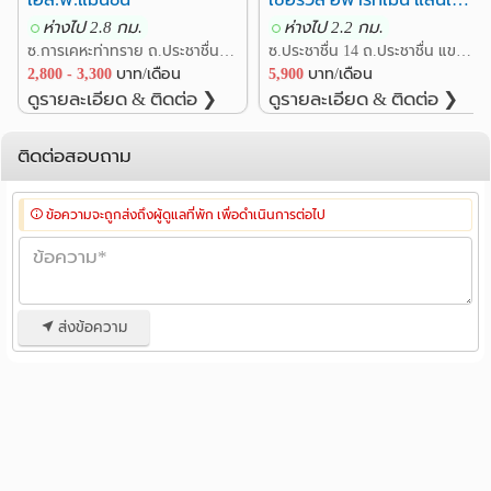
เดือนค่ะ เป็นห้องพักแบบเตียงคู่ มีเฟอร์นิเจอร์และสิ่งอำนวย
ห่างไป 2.8 กม.
ห่างไป 2.2 กม.
ความสะดวกครบ พร้อมบริการทำความสะอาดค่ะ
ซ.การเคหะท่าทราย ถ.ประชาชื่น แขวงทุ่งสองห้อง เขตหลักสี่ กรุงเทพ
ซ.ประชาชื่น 14 ถ.ประชาชื่น แขวงทุ่งสองห้อง เขตหลักสี่ กรุงเทพ
2,800 - 3,300
บาท/เดือน
5,900
บาท/เดือน
ดูรายละเอียด & ติดต่อ ❯
ดูรายละเอียด & ติดต่อ ❯
สนใจสอบถามข้อมูลเพิ่มเติม
>>เบอร์ 061-619-9989
ติดต่อสอบถาม
☎️02-982-5988-9 ห้องพักรายวันต่อ 141, 142 (ตลอด 24
ชั่วโมง) ห้องพักรายเดือนต่อ 143 (08.30-17.30 น.)
>>>Line : @TCL14 หรือคลิก>>> https://lin.ee/vz83z1e
ข้อความจะถูกส่งถึงผู้ดูแลที่พัก เพื่อดำเนินการต่อไป
The Corner Living
74/74 ซอย แจ้งวัฒนะ 14 แขวง ทุ่งสองห้อง เขต หลักสี่
กรุงเทพมหานคร 10210
ส่งข้อความ
061 619 9989
ขอบพระคุณมากค่ะและต้องกราบขออภัยหากข้อมูลนี้เป็นการ
รบกวนนะคะ☺️
ศูนย์ราชการแจ้งวัฒนะ, Big C แจ้งวัฒนะ,
สถานที่ใกล้เคียง :