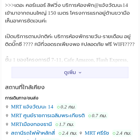
>>>เดอะ คอร์เนอร์ ลิฟวิ่ง บริการห้องพัก@แจ้งวัฒนะ14
เข้ามาจากถนนใหญ่ 150 เมตร โครงการแรกอยู่ด้านขวามือ
เห็นอาคารชัดเจนค่ะ
เปิดบริการตามปกติค่ะ บริการห้องพักรายวัน-รายเดือน อยู่
ติดบิ๊กซี ???? #มีที่จอดรถเพียงพอ #ปลอดภัย ฟรี WIFI????
ชั้น 1 ของโครงการมี 7-11, Cafe Amazon, Flash Express,
ร้านH2Oสะดวกซัก24 ชม., JUNI SUSHI, SHABUZU, พัฒน์
นรีคลินิก, PATHLAB, ร้านทำผมYES IT IS, ร้านนวดแผนไทย
แม่มาลัย,
สถานที่ใกล้เคียง
การเดินทาง/ขนส่ง
อยู่ติดกับตลาดเมืองทอง1 แหล่งของกินมากมายราคาไม่
แพง
MRT แจ้งวัฒนะ 14
0.2 กม.
MRT ศูนย์ราชการเฉลิมพระเกียรติ
0.7 กม.
+++สะดวกกับการเดินทาง
MRTเมืองทองธานี
1.7 กม.
▪️ติดกับวินมอเตอร์ไซค์เดินไปเพียง 1 นาที
สถานีรถไฟฟ้าหลักสี่
MRT ศรีรัช
2.4 กม.
2.4 กม.
▪️เดินไปป้ายรถประจำทางใช้เวลาเพียง 4 นาที