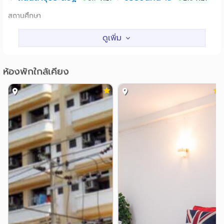
สถานศึกษา
ม.เทคโนโลยีราชมงคล เทคนิคกรุงเทพ
2.3 กม.
ม.เทคโนโลยีราชมงคลกรุงเทพ
2.3 กม.
วิทยาลัยเซนต์หลุยส์
3.3 กม.
ห้องพักใกล้เคียง
รร.เซนต์หลุยส์ศึกษา
3.3 กม.
ม.เทคโนโลยีราชมงคลกรุงเทพ(พระนครใต้)
3.5 กม.
รร.อัสสัมชัญ บางรัก
4.1 กม.
แหล่งช๊อปปิ้ง
เทสโก้โลตัส(พระราม3)
0.5 กม.
เซ็นทรัล พระราม 3
0.5 กม.
ตลาดคลองเตย
3.7 กม.
บางกอกแฟชั่นเอาท์เล็ท
3.8 กม.
โรบินสัน ดีพาร์ทเม้นท์ สโตร์ บางรัก
3.9 กม.
เซ็นทรัล สีลมคอมเพล็กซ์
3.9 กม.
โรงพยาบาล