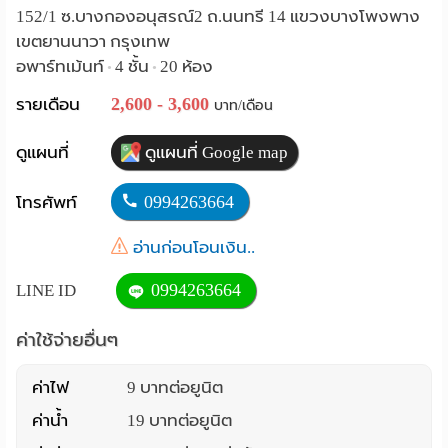
152/1 ซ.บางกองอนุสรณ์2 ถ.นนทรี 14 แขวงบางโพงพาง
ราย
เขตยานนาวา กรุงเทพ
อพาร์ทเม้นท์
4 ชั้น
20 ห้อง
เดือน
•
•
2,600 - 3,600
รายเดือน
บาท/เดือน
ห้อง
พัก
ดูแผนที่
ดูแผนที่ Google map
ราย
0994263664
โทรศัพท์
วัน
อ่านก่อนโอนเงิน..
ลง
0994263664
LINE ID
โฆษณา
ค่าใช้จ่ายอื่นๆ
ลง
ค่าไฟ
9 บาทต่อยูนิต
ประกาศ
ค่าน้ำ
19 บาทต่อยูนิต
ฟรี