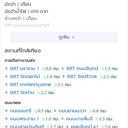
มัดจำ 1 เดือน
มัดจำน้ำไฟ 1,000 บาท
ล่วงหน้า 1 เดือน
มีที่จอดรถมอเตอรไซต์
ไม่มีที่จอดรถยนต์
ที่อยู่ 152/1 ซอยบากองอนุสรณ์ 2 ถนนนนทรี 14 ยานนาวา
บางโพงพาง กทม 10120
สถานที่ใกล้เคียง
จะดูห้องนัดล่วงหน้า 4 ชั่วโมง
การเดินทาง/ขนส่ง
BRT นราราม 3
BRT ถนนจันทน์
0.8 กม.
1.3 กม.
BRT วัดดอกไม้
BRT วัดปริวาส
1.9 กม.
2.1 กม.
BRT เทคนิคกรุงเทพ
2.1 กม.
BRT วัดด่าน
2.2 กม.
ถนน/ซอย
ถนนนนทรี
ถนนยานนาวา
0.5 กม.
0.8 กม.
ถนนพระราม 3
ถนนนางลิ้นจี่
1.0 กม.
1.5 กม.
ถนนสาธุประดิษฐ์
ซอยจันทน์ 43
1.7 กม.
2.6 กม.