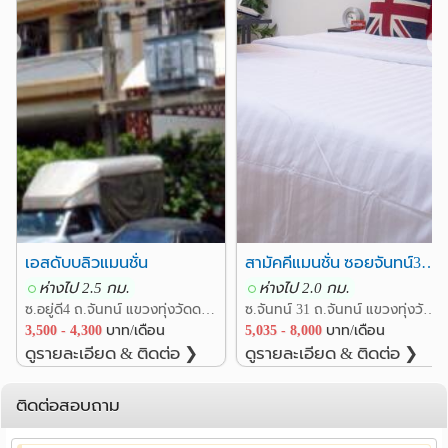
รพ.เซนต์หลุยส์
3.3 กม.
❮
❯
รพ.กรุงเทพคริสเตียน
3.9 กม.
รพ.จุฬาลงกรณ์
รพ.บางปะกอก 1
4.3 กม.
4.6 กม.
รพ.ราชประชาสมาสัย
4.6 กม.
รพ.​ ไอเอ็มเอช ธนบุรี
4.6 กม.
อื่นๆ
แยกสาธุประดิษฐ์
1.9 กม.
สวนสุขภาพลัดโพธิ์
3.1 กม.
สภากาชาดไทย
สวนลุมพินี
4.1 กม.
4.2 กม.
เอสดับบลิวแมนชั่น
สามัคคีแมนชั่น ซอยจันทน์31 5,035-8,000
อาคารมาลีนนท์
ตึก CAT บางรัก
4.5 กม.
4.5 กม.
ห่างไป 2.5 กม.
ห่างไป 2.0 กม.
ซ.อยู่ดี4 ถ.จันทน์ แขวงทุ่งวัดดอน เขตสาทร กรุงเทพ
ซ.จันทน์ 31 ถ.จันทน์ แขวงทุ่งวัดดอน เขตสาทร กรุงเทพ
3,500 - 4,300
บาท/เดือน
5,035 - 8,000
บาท/เดือน
ดูรายละเอียด & ติดต่อ ❯
ดูรายละเอียด & ติดต่อ ❯
ติดต่อสอบถาม