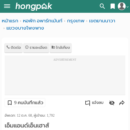
สมัครสมาชิก
หน้าแรก
หอพัก อพาร์ทเม้นท์
กรุงเทพ
เขตยานนาวา
หน้า
แขวงบางโพงพาง
เข้าสู่ระบบ
แรก
ค้นหา
ติดต่อ
รายละเอียด
ใกล้เคียง
อ
หอพัก ใกล้ฉัน
ADVERTISEMENT
พาร์
ค้นจากสถานีรถไฟฟ้า
ท
ค้นตามจังหวัด
เม้น
ค้นจากสถานศึกษา
9 คนบันทึกแล้ว
ท์
แจ้งลบ
ค้นจากแผนที่
ห้อง
คัดลอกลิงค์
อัพเดท: 12 ต.ค. 68, ผู้เข้าชม:
ค้นแบบละเอียด
1,792
เอ็มแอนด์เอ็นเฮาส์
พัก