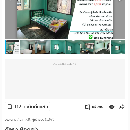
ราย
เดือน
ห้อง
พัก
ราย
ADVERTISEMENT
วัน
ลง
โฆษณา
ลง
112 คนบันทึกแล้ว
แจ้งลบ
ประกาศ
คัดลอกลิงค์
อัพเดท: 7 ส.ค. 69, ผู้เข้าชม:
15,039
ฟรี
กัลยา ห้องเช่า