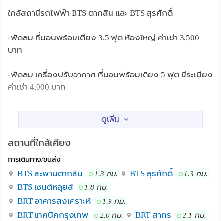
ใกล้สถานีรถไฟฟ้า BTS ตากสิน และ BTS สุรศักดิ์
-พัดลม ที่นอนพร้อมเตียง 3.5 ฟุต ห้องใหญ่ ค่าเช่า 3,500
บาท
-พัดลม เครื่องปรับอากาศ ที่นอนพร้อมเตียง 5 ฟุต มีระเบียง
ค่าเช่า 4,000 บาท
-ค่าเงินประกัน น้ำประปา และไฟฟ้า 1,500 บาท
-ค่าไฟ 8 บาท/หน่วย
สถานที่ใกล้เคียง
การเดินทาง/ขนส่ง
-ค่าน้ำ 100 บาท/ท่าน
BTS สะพานตากสิน
BTS สุรศักดิ์
1.3 กม.
1.3 กม.
-ค่าส่วนกลาง 200 บาท/เดือน
BTS เซนต์หลุยส์
1.8 กม.
BRT อาคารสงเคราะห์
1.9 กม.
สิ่งอำนวยความสะดวก
BRT เทคนิคกรุงเทพ
BRT สาทร
2.0 กม.
2.1 กม.