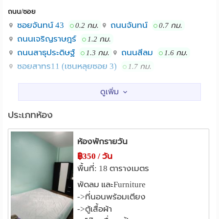
ถนน/ซอย
-กล้องวงจรปิด
ซอยจันทน์ 43
ถนนจันทน์
0.2 กม.
0.7 กม.
-ประตูคีย์การ์ด
ถนนเจริญราษฎร์
1.2 กม.
ถนนสาธุประดิษฐ์
ถนนสีลม
1.3 กม.
1.6 กม.
-เครื่องซักผ้าหยอดเหรียญ
ซอยสาทร11 (เซนหลุยซอย 3)
1.7 กม.
สถานศึกษา
-ตู้น้ำดื่มหยอดเหรียญ
ม.เทคโนโลยีราชมงคลกรุงเทพ(พระนครใต้)
0.9 กม.
รร.เซนต์หลุยส์ศึกษา
-อาคารพาณิชย์ 1 ชั้น แบ่งเป็น 3 ห้องพัก
1.4 กม.
ประเภทห้อง
วิทยาลัยเซนต์หลุยส์
1.5 กม.
-ห้องน้ำ 3 ห้อง ข้างล่าง ชั้น 1
รร.อัสสัมชัญ บางรัก
1.7 กม.
ห้องพักรายวัน
ม.ศิลปากร บางรัก
2.1 กม.
฿350 / วัน
-ใกล้ สถานที่ราชการ ศาลเพ่งกรุงเทพใต้
ม.เทคโนโลยีราชมงคล เทคนิคกรุงเทพ
2.3 กม.
พื้นที่: 18 ตารางเมตร
แหล่งช๊อปปิ้ง
พัดลม และFurniture
-ใกล้ โรงพยาบาลเลิดสิน
->ที่นอนพร้อมเตียง
โรบินสัน ดีพาร์ทเม้นท์ สโตร์ บางรัก
1.3 กม.
->ตู้เสื้อผ้า
-ใกล้ ตลาดสะพาน 2
บางกอกแฟชั่นเอาท์เล็ท
1.7 กม.