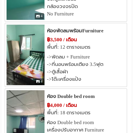
ใช้เวลาเดินทาง 10 - 15 นาที ห้างสรรพสินค้า
สถานที่ใกล้เคียง :
กล้องวงจรปิด
Central rama 3 ห้างสรรพสินค้า Robinson Bangrak ทางลง
No Furniture
4
ทางด่วนถนนจันทน์ BTS สถานีรถไฟฟ้า สะพานตากสิน BTS
สถานีรถไฟฟ้า สุรศักดิ์
ห้องพัดลมพร้อมFurniture
฿3,500 / เดือน
พื้นที่: 12 ตารางเมตร
->พัดลม + Furniture
->ที่นอนพร้อมเตียง 3.5ฟุต
->ตู้เสื้อผ้า
->โต๊ะเครื่องแป้ง
4
ห้อง Double bed room
฿4,000 / เดือน
พื้นที่: 18 ตารางเมตร
ห้อง Double bed room
เครื่องปรับอากาศ Furniture