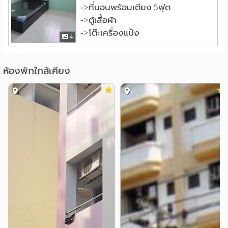
->ที่นอนพร้อมเตียง 5ฟุต
->ตู้เสื้อผ้า
->โต๊ะเครื่องแป้ง
4
ห้องพักใกล้เคียง