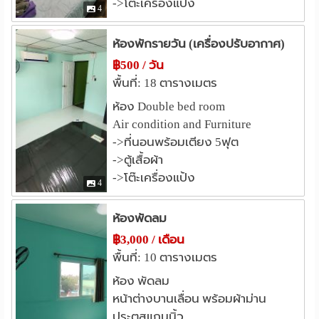
->โต๊ะเครื่องแป้ง
ไอคอนสยาม
เซ็นทรัล พระราม 3
2.2 กม.
2.5 กม.
4
-การเดินทาง สะดวกรถประจำทาง และท่าเรือตากสิน
เทสโก้โลตัส(พระราม3)
2.8 กม.
ห้องพักรายวัน (เครื่องปรับอากาศ)
เซ็นทรัล สีลมคอมเพล็กซ์
3.0 กม.
***********************************************
฿500 / วัน
โรงพยาบาล
พื้นที่: 18 ตารางเมตร
ห้องพัก รายวัน มีเฟอร์นิเจอร์
รพ.เซนต์หลุยส์
รพ.ตากสิน
1.5 กม.
2.7 กม.
ห้อง Double bed room
รพ.กรุงเทพคริสเตียน
2.7 กม.
Air condition and Furniture
ห้องแอร์+TV+เตียงและที่นอน 5 ฟุต วันละ 500 บาท
รพ.สมิติเวช ธนบุรี
3.1 กม.
->ที่นอนพร้อมเตียง 5ฟุต
รพ.จุฬาลงกรณ์
3.3 กม.
->ตู้เสื้อผ้า
***********************************************
รพ.กรุงเทพไชน่าทาวน์
3.3 กม.
->โต๊ะเครื่องแป้ง
4
สนใจติดต่อสอบถาม :-
อื่นๆ
ห้องพัดลม
ตึก CAT บางรัก
2.1 กม.
line id : KungNova
ทางแยกต่างระดับตากสิน
3.2 กม.
฿3,000 / เดือน
พื้นที่: 10 ตารางเมตร
สภากาชาดไทย
วงเวียนใหญ่
3.2 กม.
3.3 กม.
โทร : 086-559-9393 (กุ้ง)
แยกสาธุประดิษฐ์
สี่แยกบ้านแขก
3.5 กม.
3.5 กม.
ห้อง พัดลม
หน้าต่างบานเลื่อน พร้อมผ้าม่าน
โทร : 084-725-6494 (กัลยา)
ประตูสแกนนิ้ว