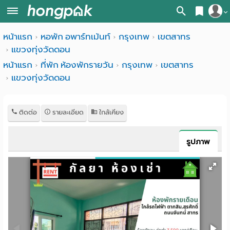
สมัครสมาชิก
หน้าแรก
หอพัก อพาร์ทเม้นท์
กรุงเทพ
เขตสาทร
หน้า
แขวงทุ่งวัดดอน
เข้าสู่ระบบ
แรก
หน้าแรก
ที่พัก ห้องพักรายวัน
กรุงเทพ
เขตสาทร
แขวงทุ่งวัดดอน
ค้นหา
อ
หอพัก ใกล้ฉัน
ติดต่อ
รายละเอียด
ใกล้เคียง
พาร์
ค้นจากสถานีรถไฟฟ้า
ท
ค้นตามจังหวัด
รูปภาพ
เม้น
ค้นจากสถานศึกษา
ท์
ค้นจากแผนที่
ห้อง
ค้นแบบละเอียด
พัก