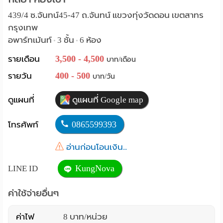
Language
439/4 ซ.จันทน์45-47 ถ.จันทน์ แขวงทุ่งวัดดอน เขตสาทร
กรุงเทพ
:
อพาร์ทเม้นท์
3 ชั้น
6 ห้อง
•
•
English
3,500 - 4,500
รายเดือน
บาท/เดือน
400 - 500
รายวัน
บาท/วัน
ดูแผนที่
ดูแผนที่ Google map
0865599393
โทรศัพท์
อ่านก่อนโอนเงิน..
KungNova
LINE ID
ค่าใช้จ่ายอื่นๆ
ค่าไฟ
8 บาท/หน่วย