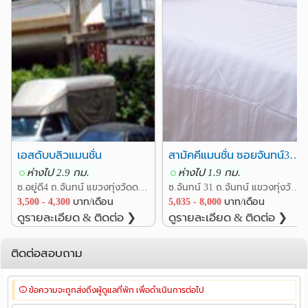
รพ.ตากสิน
รพ.พร้อมมิตร
4.8 กม.
4.9 กม.
อื่นๆ
แยกสาธุประดิษฐ์
สภากาชาดไทย
3.0 กม.
3.1 กม.
สวนลุมพินี
อาคารมาลีนนท์
3.2 กม.
3.6 กม.
ตึก CAT บางรัก
4.0 กม.
สวนสุขภาพลัดโพธิ์
4.2 กม.
เอสดับบลิวแมนชั่น
สามัคคีแมนชั่น ซอยจันทน์31 5,035-8,000
ห่างไป 2.9 กม.
ห่างไป 1.9 กม.
ซ.อยู่ดี4 ถ.จันทน์ แขวงทุ่งวัดดอน เขตสาทร กรุงเทพ
ซ.จันทน์ 31 ถ.จันทน์ แขวงทุ่งวัดดอน เขตสาทร กรุงเทพ
3,500 - 4,300
บาท/เดือน
5,035 - 8,000
บาท/เดือน
ดูรายละเอียด & ติดต่อ ❯
ดูรายละเอียด & ติดต่อ ❯
ติดต่อสอบถาม
ข้อความจะถูกส่งถึงผู้ดูแลที่พัก เพื่อดำเนินการต่อไป