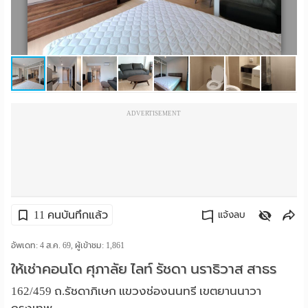
ราย
เดือน
ห้อง
พัก
ADVERTISEMENT
ราย
วัน
ลง
โฆษณา
11 คนบันทึกแล้ว
แจ้งลบ
ลง
คัดลอกลิงค์
อัพเดท: 4 ส.ค. 69, ผู้เข้าชม:
1,861
ให้เช่าคอนโด ศุภาลัย ไลท์ รัชดา นราธิวาส สาธร
ประกาศ
162/459 ถ.รัชดาภิเษก แขวงช่องนนทรี เขตยานนาวา
ฟรี