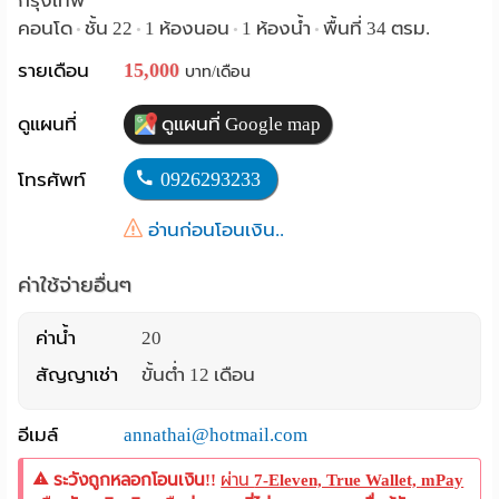
กรุงเทพ
คอนโด
ชั้น 22
1 ห้องนอน
1 ห้องน้ำ
พื้นที่ 34 ตรม.
•
•
•
•
Language
15,000
รายเดือน
บาท/เดือน
:
English
ดูแผนที่
ดูแผนที่ Google map
0926293233
โทรศัพท์
อ่านก่อนโอนเงิน..
ค่าใช้จ่ายอื่นๆ
ค่าน้ำ
20
สัญญาเช่า
ขั้นต่ำ 12 เดือน
อีเมล์
annathai@hotmail.com
ระวังถูกหลอกโอนเงิน!!
ผ่าน
7-Eleven, True Wallet, mPay