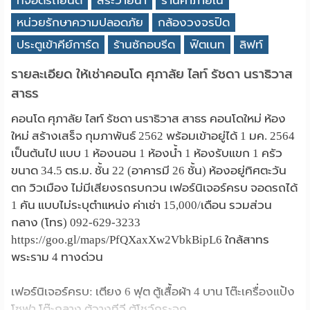
ที่จอดรถยนต์
สระว่ายน้ำ
ร้านค้าภายใน
หน่วยรักษาความปลอดภัย
กล้องวงจรปิด
ประตูเข้าคีย์การ์ด
ร้านซักอบรีด
ฟิตเนท
ลิฟท์
รายละเอียด ให้เช่าคอนโด ศุภาลัย ไลท์ รัชดา นราธิวาส
สาธร
คอนโด ศุภาลัย ไลท์ รัชดา นราธิวาส สาธร คอนโดใหม่ ห้อง
ใหม่ สร้างเสร็จ กุมภาพันธ์ 2562 พร้อมเข้าอยู่ได้ 1 มค. 2564
เป็นต้นไป แบบ 1 ห้องนอน 1 ห้องน้ำ 1 ห้องรับแขก 1 ครัว
ขนาด 34.5 ตร.ม. ชั้น 22 (อาคารมี 26 ชั้น) ห้องอยู่ทิศตะวัน
ตก วิวเมือง ไม่มีเสียงรถรบกวน เฟอร์นิเจอร์ครบ จอดรถได้
1 คัน แบบไม่ระบุตำแหน่ง ค่าเช่า 15,000/เดือน รวมส่วน
กลาง (โทร) 092-629-3233
https://goo.gl/maps/PfQXaxXw2VbkBipL6 ใกล้สาทร
พระราม 4 ทางด่วน
เฟอร์นิเจอร์ครบ: เตียง 6 ฟุต ตู้เสื้อผ้า 4 บาน โต๊ะเครื่องแป้ง
โซฟา โต๊ะกลาง ตู้วางทีวี ตู้โชว์กระจก