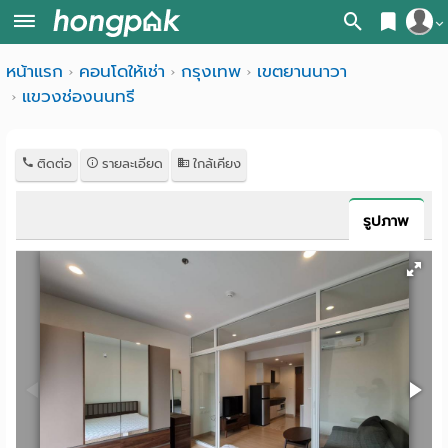
สมัครสมาชิก
หน้าแรก
คอนโดให้เช่า
กรุงเทพ
เขตยานนาวา
หน้า
แขวงช่องนนทรี
เข้าสู่ระบบ
แรก
ค้นหา
ติดต่อ
รายละเอียด
ใกล้เคียง
อ
หอพัก ใกล้ฉัน
รูปภาพ
พาร์
ค้นจากสถานีรถไฟฟ้า
ท
ค้นตามจังหวัด
เม้น
ค้นจากสถานศึกษา
ท์
ค้นจากแผนที่
ห้อง
ค้นแบบละเอียด
พัก