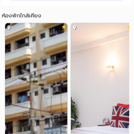
วิทยาลัยเซนต์หลุยส์
2.7 กม.
ห้องพักใกล้เคียง
รร.เซนต์หลุยส์ศึกษา
2.7 กม.
ม.เทคโนโลยีราชมงคลกรุงเทพ(พระนครใต้)
3.2 กม.
วิทยาลัยพยาบาลสภากาชาดไทย
3.4 กม.
แหล่งช๊อปปิ้ง
เทสโก้โลตัส(พระราม3)
0.7 กม.
เซ็นทรัล พระราม 3
0.7 กม.
ตลาดคลองเตย
2.7 กม.
สวนลุมไนท์บาซาร์
2.8 กม.
เซ็นทรัล สีลมคอมเพล็กซ์
3.0 กม.
บางกอกแฟชั่นเอาท์เล็ท
3.3 กม.
โรงพยาบาล
รพ.เซนต์หลุยส์
2.6 กม.
รพ.กรุงเทพคริสเตียน
3.0 กม.
❮
❯
รพ.จุฬาลงกรณ์
รพ.ตำรวจ
3.3 กม.
4.6 กม.