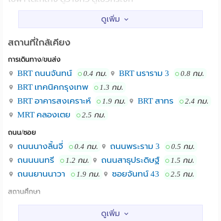
เคาเตอร์ครัวบิ้วด์อิน พร้อมตู้ลอยเก็บของ
เครื่องใช้ไฟฟ้า: แอร์ 2 ตัว ทีวี 43 นิ้ว ไมโครเวฟ ตู้เย็น
สถานที่ใกล้เคียง
เครื่องทำน้ำอุ่น เครื่องซักผ้า
การเดินทาง/ขนส่ง
ค่าเช่า 12,000/เดือน (โทร) 092-629-3233 ค่าน้ำหน่วยละ 20
บาท ค่าไฟคิดตามบิลองค์การไฟฟ้า
BRT ถนนจันทน์
BRT นราราม 3
0.4 กม.
0.8 กม.
BRT เทคนิคกรุงเทพ
1.3 กม.
สถานที่ใกล้เคียง
BRT อาคารสงเคราะห์
BRT สาทร
1.9 กม.
2.4 กม.
• BRT ถนนจันทน์ เซ็นทรัล พระราม 3 เทสโก้ โลตัส พระราม
MRT คลองเตย
2.5 กม.
3 รพ.เซนต์หลุยส์ รพ.BNH รร.กรุงเทพคริสเตียน รร.เซ็นโย
ถนน/ซอย
เซฟคอนแวนต์
ถนนนางลิ้นจี่
ถนนพระราม 3
0.4 กม.
0.5 กม.
BRT ถนนจันทน์ เซ็นทรัล พระราม 3 เทสโก้
สถานที่ใกล้เคียง :
ถนนนนทรี
ถนนสาธุประดิษฐ์
1.2 กม.
1.5 กม.
โลตัส พระราม 3 รพ.เซนต์หลุยส์ รพ.BNH
ถนนยานนาวา
ซอยจันทน์ 43
1.9 กม.
2.5 กม.
รร.กรุงเทพคริสเตียน รร.เซ็นโยเซฟคอนแวนต์
สถานศึกษา
ม.เทคโนโลยีราชมงคล เทคนิคกรุงเทพ
1.3 กม.
ม.เทคโนโลยีราชมงคลกรุงเทพ
1.3 กม.