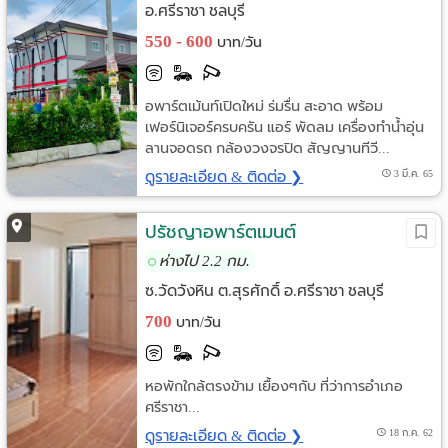
อ.ศรีราชา ชลบุรี
550 - 600
บาท/วัน
อพาร์ตเม้นท์เปิดใหม่ ร่มรื่น สะอาด พร้อม
เฟอร์นิเจอร์ครบครัน แอร์ พัดลม เครื่องทำน้ำอุ่น
ลานจอดรถ กล้องวงจรปิด สัญญานทีวี...
ดูรายละเอียด & ติดต่อ ❯
3 มี.ค. 65
ปรัชญาอพาร์ตเมนต์
ห่างไป 2.2 กม.
ซ.วัดวังหิน ต.สุรศักดิ์ อ.ศรีราชา ชลบุรี
700
บาท/วัน
หอพักใกล้ตรงข้าม เยื้องๆกับ ที่ว่าการอำเภอ
ศรีราชา...
ดูรายละเอียด & ติดต่อ ❯
18 ก.ค. 62