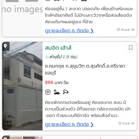
ห้องอยู่ชั้น 1 สะอาด ปลอดภัย เพื่อนข้างห้องและ
ใกล้ๆอัธยาศัยดี ไม่มีทะเลาะวิวาทหรือส่งเสียงดัง
ห้องเดิมๆผมอยู่เอง ที่ย้าย...
ดูรายละเอียด & ติดต่อ ❯
16 ม.ค. 60
สมจิต เฮ้าส์
ห่างไป 1.9 กม.
ซ.คมกฤช ถ.สุขุมวิท ต.สุรศักดิ์ อ.ศรีราชา
ชลบุรี
800
บาท/วัน
ห้องพักตกแต่งพร้อมอยู่ ห้องสะอาด สงบ มี
ความเป็นส่วนตัว มีที่จอดรถ กล้องวงจรปิด เข้า
-ออก ด้วยระบบคีย์การ์ด พร้อมสิ่งอำนว...
ดูรายละเอียด & ติดต่อ ❯
4 ม.ค. 60