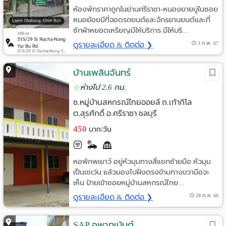
ห้องพักราคาถูกในย่านศรีราชา-หนองยายบู่ในซอย
หมอย้อยมีที่จอดรถยนต์และจักรยานยนต์และที่
ซักผ้าหยอดเหรียญมีให้บริการ มีให้บริ...
ดูรายละเอียด & ติดต่อ ❯
3 ก.พ. 67
บ้านเพลินจันทร์
ห่างไป 2.6 กม.
ซ.หมู่บ้านสหกรณ์ไทยออยล์ ถ.เก้ากิโล
ต.สุรศักดิ์ อ.ศรีราชา ชลบุรี
450
บาท/วัน
หอพักพเยาว์ อยู่หัวมุมทางสี่แยกซ้ายมือ หัวมุม
เป็นเซเว่น แล้วมองไปฝั่งตรงข้ามทางขวามือจะ
เห็น ป้ายเข้าซอยหมู่บ้านสหกรณ์ไทย...
ดูรายละเอียด & ติดต่อ ❯
28 ต.ค. 60
SAP อพาทเม้นต์