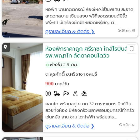
หอพัก บ้านกิตติกรณ์ ห้องใหญ่เป็นพิเศษ สะอาด
สะดวกสบาย เงียบสงบ ฟรีที่จอดรถยนต์มีรั้ว
ฟรีwifi มีเครื่องซักผ้าหยอดเหรียญ ต...
ดูรายละเอียด & ติดต่อ ❯
26 ส.ค. 63
ห้องพักราคาถูก ศรีราชา ใกล้โรบินสัน -
รพ.พญาไท ลัดดาคอนโดวิว
ห่างไป 2.5 กม.
ต.สุรศักดิ์ อ.ศรีราชา ชลบุรี
900
บาท/วัน
คอนโด พร้อมอยู่ ขนาด 32 ตารางเมตร บิวท์อิน
สวยทั้งห้อง มีห้องครัวแยกพร้อมอุปกรณ์ทำครัว
เช่นหม้อ จาน ชาม เตาไฟฟ้า พร้อมเคร...
ดูรายละเอียด & ติดต่อ ❯
9 มี.ค. 65