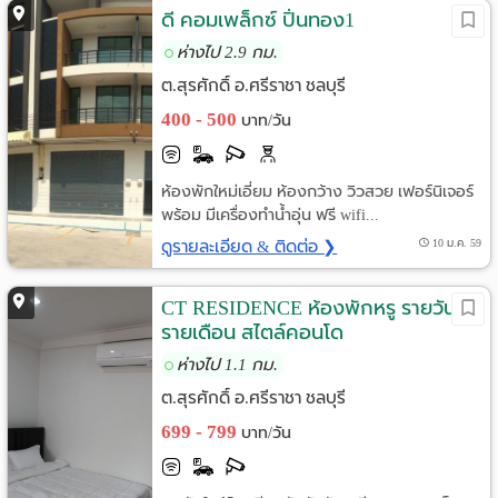
ดี คอมเพล็กซ์ ปิ่นทอง1
ห่างไป 2.9 กม.
ต.สุรศักดิ์ อ.ศรีราชา ชลบุรี
400 - 500
บาท/วัน
ห้องพักใหม่เอี่ยม ห้องกว้าง วิวสวย เฟอร์นิเจอร์
พร้อม มีเครื่องทำน้ำอุ่น ฟรี wifi...
ดูรายละเอียด & ติดต่อ ❯
10 ม.ค. 59
CT RESIDENCE ห้องพักหรู รายวัน-
รายเดือน สไตล์คอนโด
ห่างไป 1.1 กม.
ต.สุรศักดิ์ อ.ศรีราชา ชลบุรี
699 - 799
บาท/วัน