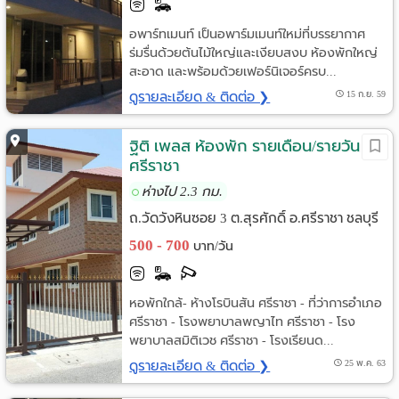
อพาร์ทเมนท์ เป็นอพาร์มเมนท์ใหม่ที่บรรยากาศ
ร่มรื่นด้วยต้นไม้ใหญ่และเงียบสงบ ห้องพักใหญ่
สะอาด และพร้อมด้วยเฟอร์นิเจอร์ครบ...
ดูรายละเอียด & ติดต่อ ❯
15 ก.ย. 59
ฐิติ เพลส ห้องพัก รายเดือน/รายวัน
ศรีราชา
ห่างไป 2.3 กม.
ถ.วัดวังหินซอย 3 ต.สุรศักดิ์ อ.ศรีราชา ชลบุรี
500 - 700
บาท/วัน
หอพักใกล้- ห้างโรบินสัน ศรีราชา - ที่ว่าการอำเภอ
ศรีราชา - โรงพยาบาลพญาไท ศรีราชา - โรง
พยาบาลสมิติเวช ศรีราชา - โรงเรียนด...
ดูรายละเอียด & ติดต่อ ❯
25 พ.ค. 63