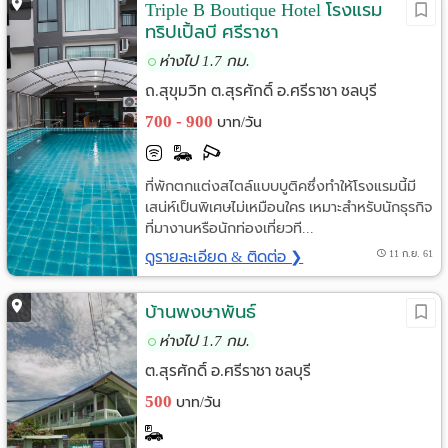
Triple B Boutique Hotel โรงแรม
ทริปเปิ้ลบี ศรีราชา
ห่างไป 1.7 กม.
ถ.สุขุมวิท ต.สุรศักดิ์ อ.ศรีราชา ชลบุรี
700 - 900
บาท/วัน
ที่พักตกแต่งสไตล์แบบบูติคซึ่งทำให้โรงแรมนี้มี
เสน่ห์เป็นพิเศษไม่เหมือนใคร เหมาะสำหรับนักธุรกิจ
ที่มางานหรือนักท่องเที่ยวที...
ดูรายละเอียด & ติดต่อ ❯
11 ก.ย. 61
บ้านพงษาพันธ์
ห่างไป 1.7 กม.
ต.สุรศักดิ์ อ.ศรีราชา ชลบุรี
500
บาท/วัน