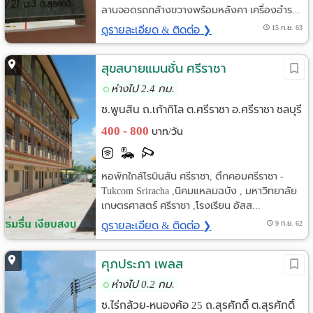
ลานจอดรถกล้างขวางพร้อมหลังคา เครื่องอำร...
ดูรายละเอียด & ติดต่อ ❯
15 ก.ย. 63
สุขสบายแมนชั่น ศรีราชา
ห่างไป 2.4 กม.
ซ.พูนสิน ถ.เก้ากิโล ต.ศรีราชา อ.ศรีราชา ชลบุรี
400 - 800
บาท/วัน
หอพักใกล้โรบินสัน ศรีราชา, ตึกคอมศรีราชา -
Tukcom Sriracha ,นิคมแหลมฉบัง , มหาวิทยาลัย
เกษตรศาสตร์ ศรีราชา ,โรงเรียน อัสส...
ดูรายละเอียด & ติดต่อ ❯
9 ก.ย. 62
ศุภประภา เพลส
ห่างไป 0.2 กม.
ซ.ไร่กล้วย-หนองค้อ 25 ถ.สุรศักดิ์ ต.สุรศักดิ์