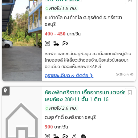
ห่างไป 1.9 กม.
ซ.เก้ากิโล ถ.เก้ากิโล ต.สุรศักดิ์ อ.ศรีราชา
ชลบุรี
400 - 450
บาท/วัน
หอพัก และเซเว่นอยู่หัวมุม ขวามือแยกเข้าหมู่บ้าน
ไทยออยล์ ให้เลี้ยวเข้าซอยซ้ายมือแล้วขับเลยมา
นิดเดียว ก้อจะเห็นหอพักSAP สี...
ดูรายละเอียด & ติดต่อ ❯
28 ต.ค. 60
ห้องพักศรีราชา เอื้ออาทรเขาแตงอ่อน
เลขห้อง 288/11 ชั้น 1 ตึก 16
ห่างไป 2.6 กม.
ต.สุรศักดิ์ อ.ศรีราชา ชลบุรี
500
บาท/วัน