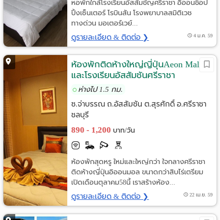
หอพักใกล้โรงเรียนอัสสัมชัญศรีราชา อิออนช็อป
ปิ้งเซ็นเตอร์ โรบินสัน โรงพยาบาลสมิติเวช
ทางด่วน มอเตอร์เวย์...
ดูรายละเอียด & ติดต่อ ❯
4 ม.ค. 59
ห้องพักติดห้างใหญ่ญี่ปุ่นAeon Mall
และโรงเรียนอัสสัมชันศรีราชา
ห่างไป 1.5 กม.
ซ.จ่าบรรณ ถ.อัสสัมชัน ต.สุรศักดิ์ อ.ศรีราชา
ชลบุรี
890 - 1,200
บาท/วัน
ห้องพักสุดหรู ใหม่และใหญ่กว่า ใจกลางศรีราชา
ติดห้างญี่ปุ่นอิออนมอล ขนาดกว่าสิบไร่เตรียม
เปิดเดือนตุลาคม58นี้ เราสร้างห้อง...
ดูรายละเอียด & ติดต่อ ❯
22 เม.ย. 59