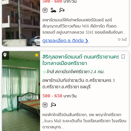
500 - 600
บาท/วัน
ราย
เดือน
อพาร์ตเมนต์ให้เช่าพร้อมเฟอร์นิเจอร์ แอร์
สัญญาณทีวีดาวเทียม Wifi คีย์การ์ด ที่จอด
ห้อง
รถยนต์ อยู่บนทางหลวง 3241 ซอยอัสสัมชัญศ...
ดูรายละเอียด & ติดต่อ ❯
วันนี้
พัก
ราย
สิริกุลอพาร์ตเมนต์ ถนนศรีราชานคร3
ใจกลางเมืองศรีราชา
วัน
ใกล้ สถานีรถไฟศรีราชา 2.4 กม.
ลง
อพาร์ทเม้นท์เช่ารายวัน ถ.ศรีราชานคร 3
ต.ศรีราชา อ.ศรีราชา ชลบุรี
โฆษณา
500 - 650
บาท/วัน
ลง
หอพักใกล้โรบินสันศรีราชา, รพ.พญาไทศรีราชา
ประกาศ
,Atara Mall ระยะเดินถึง โรงเรียนศรีราชา โรงเรียน
ฟรี
ดาราสมุทร...