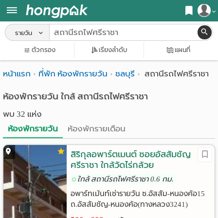
สมัครสมาชิก
รายวัน
หน้า
ตัวกรอง
เรียงลำดับ
แผนที่
เข้าสู่ระบบ
แรก
หน้าแรก
ที่พัก ห้องพักรายวัน
ชลบุรี
สถานีรถไฟศรีราชา
ค้นหา
อ
หอพัก ใกล้ฉัน
ห้องพักรายวัน ใกล้ สถานีรถไฟศรีราชา
พบ 32 แห่ง
พาร์
ค้นจากสถานีรถไฟฟ้า
ห้องพักรายวัน
ห้องพักรายเดือน
ท
ค้นตามจังหวัด
เม้น
สิริกุลอพาร์ตเมนต์ ซอยอัสสัมชัญ
ค้นจากสถานศึกษา
ศรีราชา ใกล้วัดไร่กล้วย
ท์
ค้นจากแผนที่
ใกล้ สถานีรถไฟศรีราชา 0.6 กม.
ห้อง
อพาร์ทเม้นท์เช่ารายวัน ซ.อัสสัม-หนองค้อ15
ค้นแบบละเอียด
ถ.อัสสัมชัญ-หนองค้อ(ทางหลวง3241)
พัก
ต.สุรศักดิ์ อ.ศรีราชา ชลบุรี