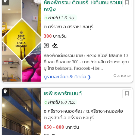
ห้องพักรวม ติดแอร์ 10ที่นอน รวมชาย/
หญิง
ห่างไป 1.6 กม.
ต.ศรีราชา อ.ศรีราชา ชลบุรี
300
บาท/วัน
ห้องพักเตียงรวม ชาย / หญิง สไตล์ โฮลเทล 10
ที่นอน ที่นอนละ 300.- บาท /ท่าน/คืน ด่วนๆๆ คุณ
ปู โทร bedshostel Facebook -Hos...
ดูรายละเอียด & ติดต่อ ❯
25 ก.ย. 59
เอพี อพาร์ทเมนท์
ห่างไป 0.8 กม.
ซ.ศรีราชา-หนองค้อ17 ถ.ศรีราชา-หนองค้อ
ต.สุรศักดิ์ อ.ศรีราชา ชลบุรี
650 - 800
บาท/วัน