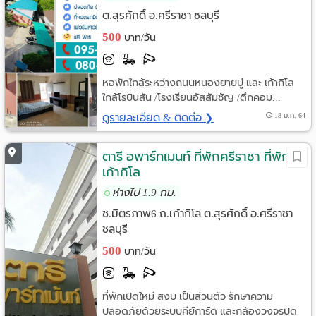
ต.สุรศักดิ์ อ.ศรีราชา ชลบุรี
500
บาท/วัน
หอพักใกล้ระหว่างถนนหนองยายบู่ และ เก้ากิโล
ใกล้โรบินสัน /โรงเรียนอัสสัมชัญ /ตึกคอม...
ดูรายละเอียด & ติดต่อ ❯
18 ม.ค. 64
ตารี อพาร์ทเมนท์ ที่พักศรีราชา ที่พัก
เก้ากิโล
ห่างไป 1.9 กม.
ซ.มิตรภาพ6 ถ.เก้ากิโล ต.สุรศักดิ์ อ.ศรีราชา
ชลบุรี
500
บาท/วัน
ที่พักเปิดใหม่ สงบ เป็นส่วนตัว รักษาความ
ปลอดภัยด้วยระบบคีย์การ์ด และกล้องวงจรปิด