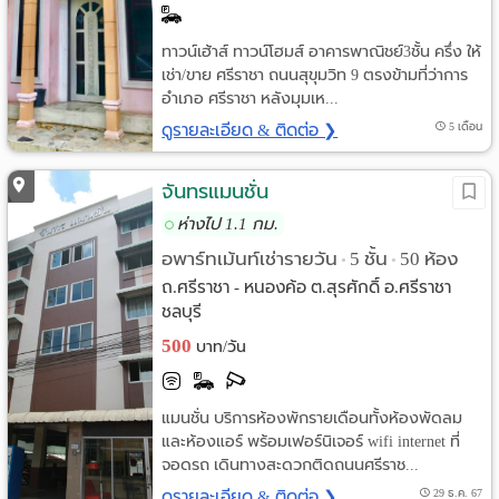
ทาวน์เฮ้าส์ ทาวน์โฮมส์ อาคารพาณิชย์3ชั้น ครึ่ง ให้
เช่า/ขาย ศรีราชา ถนนสุขุมวิท 9 ตรงข้ามที่ว่าการ
อำเภอ ศรีราชา หลังมุมเห...
ดูรายละเอียด & ติดต่อ ❯
5 เดือน
จันทรแมนชั่น
ห่างไป 1.1 กม.
อพาร์ทเม้นท์เช่ารายวัน
5 ชั้น
50 ห้อง
•
•
ถ.ศรีราชา - หนองค้อ ต.สุรศักดิ์ อ.ศรีราชา
ชลบุรี
500
บาท/วัน
แมนชั่น บริการห้องพักรายเดือนทั้งห้องพัดลม
และห้องแอร์ พร้อมเฟอร์นิเจอร์ wifi internet ที่
จอดรถ เดินทางสะดวกติดถนนศรีราช...
ดูรายละเอียด & ติดต่อ ❯
29 ธ.ค. 67