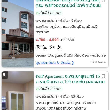
สุขเกษมเพลส มีนบุรี ห้องใหญ่ เฟอร์
ครบ ฟรีที่จอดรถยนต์ เข้าพักเดือนนี้
ฟรีค่าห้อง!!
ห่างไป 1.8 กม.
อพาร์ทเม้นท์
4 ชั้น
3 ห้อง
•
•
ซ.หทัยราษฎร์ 2/1 แขวงมีนบุรี เขตมีนบุรี
กรุงเทพ
4,700 - 4,900
บาท/เดือน
จอดและเข้าอยู่ตอนนี้ ฟรีค่าห้องเดือน พย. ไปเลย
ดูรายละเอียด & ติดต่อ ❯
16 พ.ย. 67
P&P Apartment ซ.พระยาสุเรนทร์ 16
ถ.รามอินทรา ซ.109 บางชัน คลองสาม
วา กรุงเทพมหานคร
ห่างไป 2.0 กม.
อพาร์ทเม้นท์
4 ชั้น
32 ห้อง
•
•
ซ.พยาสุเรนทร์16 ถ.พยาสุเรนทร์ แขวง
บางชัน เขตคลองสามวา กรุงเทพ