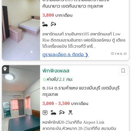
คันนายาว เขตคันนายาว กรุงเทพ
3,800
บาท/เดือน
อพาร์ทเมนท์ รามอินทรา105 อพาร์ทเมนท์ Low
Rise ติดถนนรามอินทรา เฟอร์นิเจอร์ครบ ตู้ เตียง
โต๊ะเครื่องแป้ง โต๊ะวางทีวี เครื...
ดูรายละเอียด & ติดต่อ ❯
4 พ.ย. 63
พักพิงเพลส
ห่างไป 2.1 กม.
ซ.164 ถ.รามคำแหง แขวงมีนบุรี เขตมีนบุรี
กรุงเทพ
3,000 - 3,500
บาท/เดือน
หอพักใกล้20-25นาทีถึง Airport Link
ลาดกระบัง,หัวหมาก 20-25นาทีถึง สนามบิน