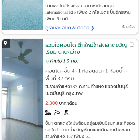
บ้านเช่า ใกล้โรงเรียน นานาชาติร่วมฤดี
International RIS เพียง 2 กิโลเมตร ปั่นจักรยาน
เพียง 9 นาที ...
ดูรายละเอียด & ติดต่อ ❯
6 เดือน
รวมใจคอนโด ตึกใหม่ใกล้ตลาดขวัญ
เรียม นานๆว่าง
ห่างไป 1.5 กม.
คอนโด
ชั้น 4
1 ห้องนอน
1 ห้องน้ำ
•
•
•
•
พื้นที่ 32 ตรม.
ซ.รามคำแหง187 ถ.รามคำแหง แขวงมีนบุรี
เขตมีนบุรี กรุงเทพ
2,300
บาท/เดือน
ชั้น4 ตกแต่งใหม่พร้อมอยู่ลมเย็นมีรปภ.และที่จอด
รถ ใกล้ตลาดน้ำขวัญเรียมและเดินจากปากซอย
รามคำแหง 187 เพียง 5...