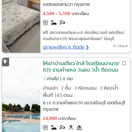
เขตคลองสามวา กรุงเทพ
4,500 - 5,500
บาท/เดือน
ฟรี จอดรถยนต์และwifi ห้องใหม่ แอร์ เฟอร์ใหม่
รามอินทรา109 พระยาสุเรนทร์ซอย7 มีนบุรี
ดูรายละเอียด & ติดต่อ ❯
3 สัปดาห์
ให้เช่าบ้านเดี่ยว ใกล้ โรงเรียนนานาชาติ
RIS รามคำแหง 3นอน 3น้ำ ติดถนน
ใหญ่
ห่างไป 1.6 กม.
บ้านเช่า
2 ชั้น
3 ห้องนอน
3 ห้องน้ำ
•
•
•
•
พื้นที่ 185 ตรม.
ซ.16 ถ.รามคำแหง190 แขวงมีนบุรี เขตมีนบุรี
กรุงเทพ
24,000
บาท/เดือน