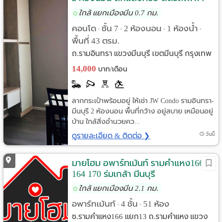
สายสีชมพู สถานีเศรษฐบุตรบำเพ็ญ
ใกล้ แยกเมืองมีน 0.7 กม.
คอนโด
ชั้น 7
2 ห้องนอน
1 ห้องน้ำ
•
•
•
•
พื้นที่ 43 ตรม.
ถ.รามอินทรา แขวงมีนบุรี เขตมีนบุรี กรุงเทพ
14,000
บาท/เดือน
ลากกระเป๋าพร้อมอยู่ ให้เช่า JW Condo รามอินทรา-
มีนบุรี 2 ห้องนอน พื้นที่กว้าง อยู่สบาย เหมือนอยู่
บ้าน ใกล้สิ่งอำนวยคว...
ดูรายละเอียด & ติดต่อ ❯
วันนี้
มายโฮม อพาร์ทเม้นท์ รามคำแหง166
164 170 ร่มเกล้า มีนบุรี
ใกล้ แยกเมืองมีน 2.1 กม.
อพาร์ทเม้นท์
4 ชั้น
51 ห้อง
•
•
ซ.รามคำแหง166 แยก13 ถ.รามคำแหง แขวง