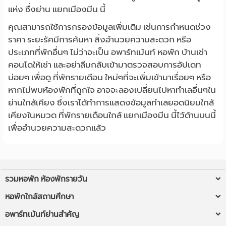
แห่ง ซึ่งย่าน แยกเมืองมีน นี้
คุณสามารถใช้การกรองข้อมูลเพิ่มเติม เช่นการกำหนดช่วง
ราคา ระยะรัศมีการค้นหา สิ่งอำนวยความสะดวก หรือ
ประเภทที่พักอื่นๆ ไม่ว่าจะเป็น อพาร์ทเม้นท์ หอพัก บ้านเช่า
คอนโดให้เช่า และอย่าลืมกลับเข้ามาตรวจสอบการอัปเดท
บ่อยๆ เพื่อดู ที่พักรายเดือน ใหม่ๆที่จะเพิ่มเข้ามาเรื่อยๆ หรือ
หากไม่พบห้องพักที่ถูกใจ อาจจะลองเปลี่ยนไปหาทำเลอื่นๆใน
ย่านใกล้เคียง ซึ่งเราได้ทำการแสดงข้อมูลทำเลยอดนิยมใกล้
เคียงในหมวด ที่พักรายเดือนใกล้ แยกเมืองมีน นี้ไว้ด้านบนนี้
เพื่ออำนวยความสะดวกแล้ว
รวมหอพัก ห้องพักรายวัน
หอพักใกล้ฉัน
หอพักใกล้สถานศึกษา
ห้องพักรายวันใกล้ฉัน
หอพัก ม.รังสิต
อพาร์ทเม้นท์ย่านสำคัญ
หอพัก ใกล้ BTS/MRT
หอพัก มข