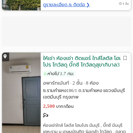
ดูรายละเอียด & ติดต่อ ❯
4 วัน
ให้เช่า ห้องเช่า ติดแอร์ ใกล้โลตัส โฮม
โปร ไทวัสดุ บิ๊กซี ไทวัสดุสุขาภิบาล3
ตลาดมีน
ห่างไป 1.7 กม.
อพาร์ทเม้นท์
2 ชั้น
8 ห้อง
•
•
ซ.รามคำแหง186/1 ถ.รามคำแหง แขวงมีนบุรี
เขตมีนบุรี กรุงเทพ
2,500
บาท/เดือน
ห้องเช่าใกล้ โลตัส โฮมโปร มีนบุรี , บิ๊กซี มีนบุรี
เคหะราม ม.เกษมบัณฑิต ร่มเกล้า ไทวัสดุ , ตลาด