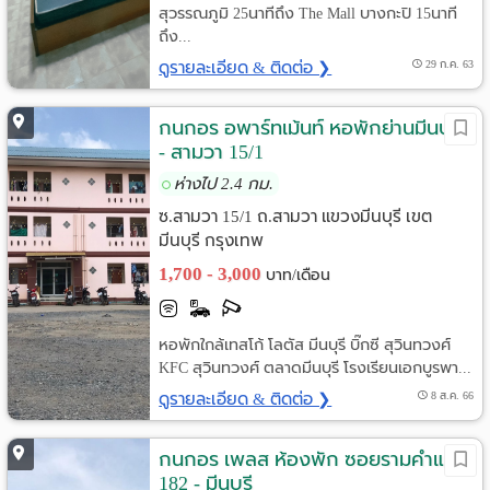
สุวรรณภูมิ 25นาทีถึง The Mall บางกะปิ 15นาที
ถึง...
ดูรายละเอียด & ติดต่อ ❯
29 ก.ค. 63
กนกอร อพาร์ทเม้นท์ หอพักย่านมีนบุรี
- สามวา 15/1
ห่างไป 2.4 กม.
ซ.สามวา 15/1 ถ.สามวา แขวงมีนบุรี เขต
มีนบุรี กรุงเทพ
1,700 - 3,000
บาท/เดือน
หอพักใกล้เทสโก้ โลตัส มีนบุรี บิ๊กซี สุวินทวงศ์
KFC สุวินทวงศ์ ตลาดมีนบุรี โรงเรียนเอกบูรพา...
ดูรายละเอียด & ติดต่อ ❯
8 ส.ค. 66
กนกอร เพลส ห้องพัก ซอยรามคำแหง
182 - มีนบุรี