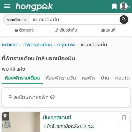
สมัครสมาชิก
รายเดือน
หน้า
ตัวกรอง
เรียงลำดับ
แผนที่
เข้าสู่ระบบ
แรก
หน้าแรก
ที่พักรายเดือน
กรุงเทพ
แยกเมืองมีน
ค้นหา
อ
หอพัก ใกล้ฉัน
ที่พักรายเดือน ใกล้ แยกเมืองมีน
พบ 49 แห่ง
พาร์
ค้นจากสถานีรถไฟฟ้า
ห้องพักรายเดือน
ห้องพักรายวัน
หอพัก
บ้าน
คอนโด
ท
ค้นตามจังหวัด
เม้น
ค้นจากสถานศึกษา
ลงโฆษณาหอพัก
ท์
ค้นจากแผนที่
ห้อง
มีนเรสสิเดนซ์
ค้นแบบละเอียด
ใกล้ แยกเมืองมีน 0.3 กม.
พัก