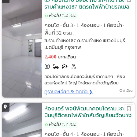
89 ห้องกว้าง ปลอดภัย ราคาเบา มีนบุรี
รามคำแหง187 ติดรถไฟฟ้าป้ายรถเมล์
ห่างไป 1.4 กม.
คอนโด
ชั้น 3
1 ห้องนอน
1 ห้องน้ำ
•
•
•
•
พื้นที่ 32 ตรม.
ซ.รามคำแหง187 ถ.รามคำแหง แขวงมีนบุรี
เขตมีนบุรี กรุงเทพ
2,400
บาท/เดือน
คอนโดใกล้คอนโดแถวมีนบุรี ราคาเบาๆ...ห้อง
สวยห้องใหม่ ใหญ่ ใกล้ตลาดน้ำขวัญเรียม
ดูรายละเอียด & ติดต่อ ❯
8 เดือน
ห้องแอร์ พจน์พัฒนาคอนโดราม187
มีนบุรีติดรถไฟฟ้าใกล้ขวัญเรียมวัดบาง
เพ็งใต้นิคมบางชันบิกซีโลตัสตลาดมีน
ห่างไป 1.7 กม.
คอนโด
ชั้น 4
1 ห้องนอน
1 ห้องน้ำ
•
•
•
•