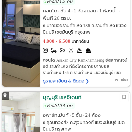
ห่างไป 1.2 กม.
คอนโด
ชั้น 4
1 ห้องนอน
1 ห้องน้ำ
•
•
•
•
พื้นที่ 26 ตรม.
ซ.ปากซอยรามคำแหง 186 ถ.รามคำแหง แขวง
มีนบุรี เขตมีนบุรี กรุงเทพ
4,000 - 6,500
บาท/เดือน
คอนโด Asakan City Ramkhamhaeng อัสสกาญจน์
ซิตี้ รามคำแหง ที่ตั้งโครงการ ปากซอย
รามคำแหง 186 ถ.รามคำแหง แขวงมีนบุรี เขต...
ดูรายละเอียด & ติดต่อ ❯
5 เดือน
บุญบุรี เรสซิเดนท์
ห่างไป 0.5 กม.
อพาร์ทเม้นท์
5 ชั้น
24 ห้อง
•
•
ซ.สุวินทวงศ์3 ถ.สุวินทวงศ์ แขวงมีนบุรี เขต
มีนบุรี กรุงเทพ