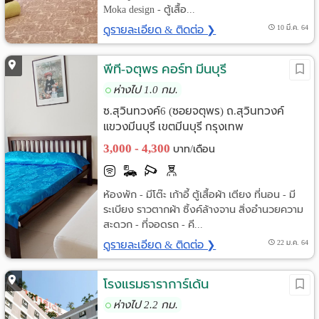
Moka design - ตู้เสื้อ...
ดูรายละเอียด & ติดต่อ ❯
10 มี.ค. 64
พีที-จตุพร คอร์ท มีนบุรี
ห่างไป 1.0 กม.
ซ.สุวินทวงค์6 (ซอยจตุพร) ถ.สุวินทวงค์
แขวงมีนบุรี เขตมีนบุรี กรุงเทพ
3,000 - 4,300
บาท/เดือน
ห้องพัก - มีโต๊ะ เก้าอี้ ตู้เสื้อผ้า เตียง ที่นอน - มี
ระเบียง ราวตากผ้า ซิ้งค์ล้างจาน สิ่งอำนวยความ
สะดวก - ที่จอดรถ - คี...
ดูรายละเอียด & ติดต่อ ❯
22 ม.ค. 64
โรงแรมธาราการ์เด้น
ห่างไป 2.2 กม.