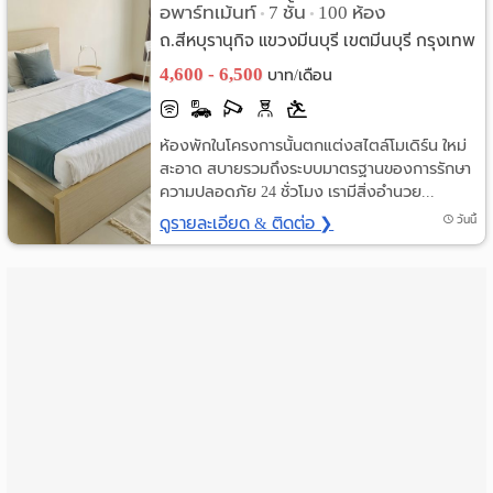
อพาร์ทเม้นท์
7 ชั้น
100 ห้อง
•
•
ราย
ถ.สีหบุรานุกิจ แขวงมีนบุรี เขตมีนบุรี กรุงเทพ
4,600 - 6,500
เดือน
บาท/เดือน
ห้อง
ห้องพักในโครงการนั้นตกแต่งสไตล์โมเดิร์น ใหม่
พัก
สะอาด สบายรวมถึงระบบมาตรฐานของการรักษา
ความปลอดภัย 24 ชั่วโมง เรามีสิ่งอำนวย...
ราย
ดูรายละเอียด & ติดต่อ ❯
วันนี้
วัน
ลง
โฆษณา
ลง
ประกาศ
ฟรี