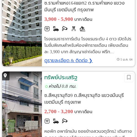
ซ.รามคำแหง164แยก2 ถ.รามคำแหง แขวง
มีนบุรี เขตมีนบุรี กรุงเทพ
3,900 - 5,900
บาท/เดือน
โรงแรมธาราการ์เด้น โรงแรมระดับ 4 ดาว เปิดโปร
โมชั่นพิเศษสำหรับห้องพักรายเดือน เพียงเดือน
ละ 3,900 บาท สัญญาเช่า6เดือน ฟรีท...
ดูรายละเอียด & ติดต่อ ❯
5 ม.ค. 64
ทรัพย์ประเสริฐ
ห่างไป 0.8 กม.
ซ.สีหบุรานุกิจ9 ถ.สีหบุรานุกิจ แขวงมีนบุรี
เขตมีนบุรี กรุงเทพ
2,700 - 3,200
บาท/เดือน
หอพัก อพาร์ทเม้น ซอยข้างสวนจตุจักร2 เดินทาง