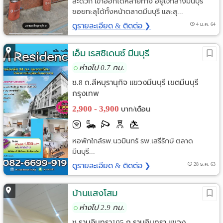
สะดวก เข้าออกได้หลายทาง อยู่ใจกลางมีนบุรี
ซอยทะลุได้ทั้งหน้าตลาดมีนบุรี และสุ...
ดูรายละเอียด & ติดต่อ ❯
4 ม.ค. 64
เอ็ม เรสซิเดนซ์ มีนบุรี
ห่างไป 0.7 กม.
ซ.8 ถ.สีหบุรานุกิจ แขวงมีนบุรี เขตมีนบุรี
กรุงเทพ
2,900 - 3,900
บาท/เดือน
หอพักใกล้รพ.นวมินทร์ รพ.เสรีรักษ์ ตลาด
มีนบุรี...
ดูรายละเอียด & ติดต่อ ❯
28 ธ.ค. 63
บ้านแสงโสม
ห่างไป 2.9 กม.
ซ.รามอินทรา105 ถ.รามอินทรา แขวง