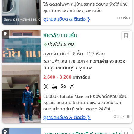
ได้ ติดรถไฟฟ้า หมู่บ้านธรากร วัดบางเพ็งใต้บิ้กซี
สุขาภิบาล3โลตัสไทวัสดุ ตลาดมีน
ดูรายละเอียด & ติดต่อ ❯
8 เดือน
ชัชวลัย แมนชั่น
ห่างไป 1.9 กม.
อพาร์ทเม้นท์
8 ชั้น
127 ห้อง
•
•
ซ.รามคำแหง 170 แยก 4 ถ.รามคำแหง แขวง
มีนบุรี เขตมีนบุรี กรุงเทพ
2,600 - 3,200
บาท/เดือน
แมนชั่น Chatvalai Mansion ห้องพักตึกสวย เรียบ
หรู สะดวกสบาย ใกล้ตลาดแหล่งของกิน และ
อบอุ่นปลอดภัย มี รปภ. ตลอด 24 ชั่วโ...
ดูรายละเอียด & ติดต่อ ❯
8 ก.พ. 68