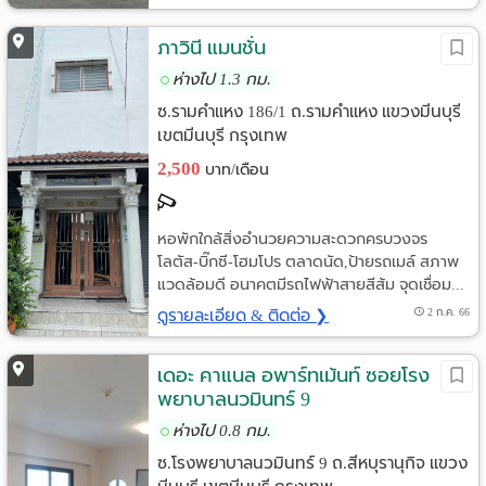
ภาวินี แมนชั่น
ห่างไป 1.3 กม.
ซ.รามคำแหง 186/1 ถ.รามคำแหง แขวงมีนบุรี
เขตมีนบุรี กรุงเทพ
2,500
บาท/เดือน
หอพักใกล้สิ่งอำนวยความสะดวกครบวงจร
โลตัส-บิ๊กซี-โฮมโปร ตลาดนัด,ป้ายรถเมล์ สภาพ
แวดล้อมดี อนาคตมีรถไฟฟ้าสายสีส้ม จุดเชื่อม...
ดูรายละเอียด & ติดต่อ ❯
2 ก.ค. 66
เดอะ คาแนล อพาร์ทเม้นท์ ซอยโรง
พยาบาลนวมินทร์ 9
ห่างไป 0.8 กม.
ซ.โรงพยาบาลนวมินทร์ 9 ถ.สีหบุรานุกิจ แขวง