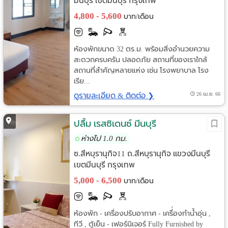
มีนบุรี เขตมีนบุรี กรุงเทพ
4,800 - 5,600
บาท/เดือน
ห้องพักขนาด 32 ตร.ม. พร้อมสิ่งอำนวยความ
สะดวกครบครัน ปลอดภัย สถานที่ของเราใกล้
สถานที่สำคัญหลายแห่ง เช่น โรงพยาบาล โรง
เรีย...
ดูรายละเอียด & ติดต่อ ❯
26 เม.ย. 66
ปลื้ม เรสซิเดนซ์ มีนบุรี
ห่างไป 1.0 กม.
ซ.สีหบุรานุกิจ11 ถ.สีหบุรานุกิจ แขวงมีนบุรี
เขตมีนบุรี กรุงเทพ
5,000 - 6,500
บาท/เดือน
ห้องพัก - เครื่องปรับอากาศ - เครื่่องทำน้ำอุ่น ,
ทีวี , ตู้เย็น - เฟอร์นิเจอร์ Fully Furnished by