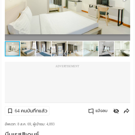
ราย
เดือน
ห้อง
พัก
ราย
ADVERTISEMENT
วัน
ลง
โฆษณา
ลง
64 คนบันทึกแล้ว
แจ้งลบ
ประกาศ
คัดลอกลิงค์
อัพเดท: 8 ส.ค. 69, ผู้เข้าชม:
4,093
ฟรี
มีนเรสสิเดนซ์