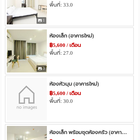
รพ.นพรัตนราชธานี
3.6 กม.
พื้นที่: 33.0
department stores in the east side of Bangkok.
อื่นๆ
1
We are located approximately 30 minutes from
แยกเมืองมีน
ถนนหทัยราษฏร์
0.4 กม.
0.5 กม.
Suvarnabhumi Airport.
นิคมอุตสาหกรรมบางชัน
2.1 กม.
ห้องเล็ก (อาคารใหม่)
สวนสยาม
บางกอกเวิลด์
3.0 กม.
3.1 กม.
฿5,600 / เดือน
สำนักงานเขตคันนายาว
4.4 กม.
พื้นที่: 27.0
3
ห้องหัวมุม (อาคารใหม่)
฿5,600 / เดือน
พื้นที่: 30.0
ห้องเล็ก พร้อมชุดห้องครัว (อาคารใหม่)