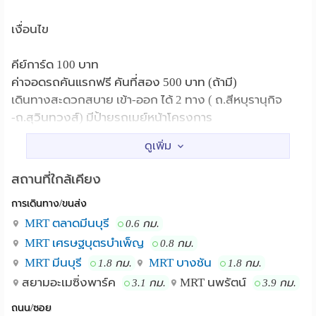
เงื่อนไข
คีย์การ์ด 100 บาท
ค่าจอดรถคันแรกฟรี คันที่สอง 500 บาท (ถ้ามี)
เดินทางสะดวกสบาย เข้า-ออก ได้ 2 ทาง ( ถ.สีหบุรานุกิจ
-ถ.สุวินทวงส์) มีป้ายรถเมย์หน้าโครงการ
ห้องพักในโครงการนั้นตกแต่งสไตล์โมเดิร์น ใหม่ สะอาด
สบายรวมถึงระบบมาตรฐานของการรักษาความปลอดภัย
สถานที่ใกล้เคียง
24 ชั่วโมง
การเดินทาง/ขนส่ง
เรามีสิ่งอำนวยความสะดวกครบครัน ซึ่งประกอบไปด้วย
MRT ตลาดมีนบุรี
0.6 กม.
บริเวณที่จอดรถสามารถรับลูกค้าอย่างเพียงพอร้านสะดวก
MRT เศรษฐบุตรบำเพ็ญ
0.8 กม.
ซื้อที่ตั้งอยู่ด้านหน้าโครงการ ห้องฟิตเนส ร้านเสริมสวย
MRT มีนบุรี
MRT บางชัน
1.8 กม.
1.8 กม.
เครื่องซักผ้า บริการซักแห้ง
สยามอะเมซิ่งพาร์ค
MRT นพรัตน์
3.1 กม.
3.9 กม.
ถนน/ซอย
For details, please add Line: minresidence, call (+66) 86-