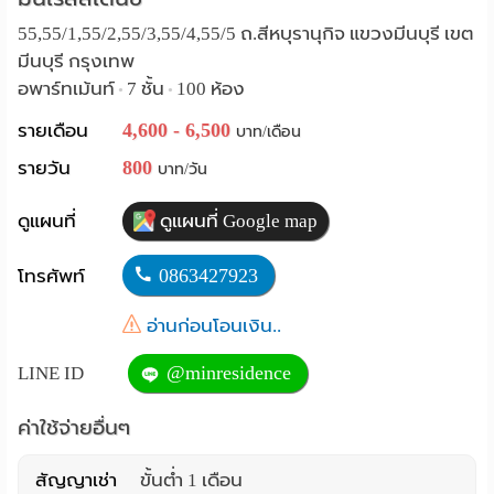
Language
55,55/1,55/2,55/3,55/4,55/5 ถ.สีหบุรานุกิจ แขวงมีนบุรี เขต
มีนบุรี กรุงเทพ
:
อพาร์ทเม้นท์
7 ชั้น
100 ห้อง
•
•
English
4,600 - 6,500
รายเดือน
บาท/เดือน
800
รายวัน
บาท/วัน
ดูแผนที่
ดูแผนที่ Google map
0863427923
โทรศัพท์
อ่านก่อนโอนเงิน..
@minresidence
LINE ID
ค่าใช้จ่ายอื่นๆ
สัญญาเช่า
ขั้นต่ำ 1 เดือน