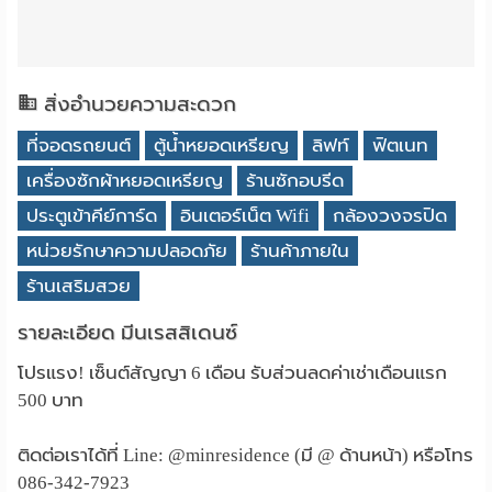
สิ่งอำนวยความสะดวก
ที่จอดรถยนต์
ตู้น้ำหยอดเหรียญ
ลิฟท์
ฟิตเนท
เครื่องซักผ้าหยอดเหรียญ
ร้านซักอบรีด
ประตูเข้าคีย์การ์ด
อินเตอร์เน็ต Wifi
กล้องวงจรปิด
หน่วยรักษาความปลอดภัย
ร้านค้าภายใน
ร้านเสริมสวย
รายละเอียด มีนเรสสิเดนซ์
โปรแรง! เซ็นต์สัญญา 6 เดือน รับส่วนลดค่าเช่าเดือนแรก
500 บาท
ติดต่อเราได้ที่ Line: @minresidence (มี @ ด้านหน้า) หรือโทร
086-342-7923