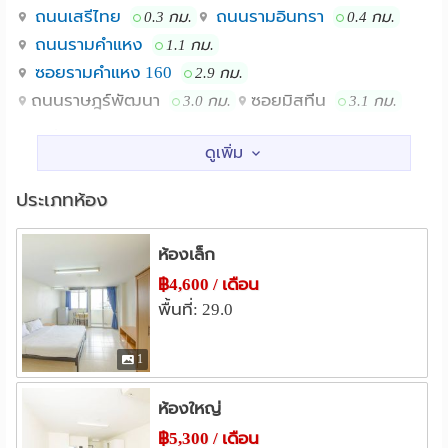
ถนนเสรีไทย
ถนนรามอินทรา
0.3 กม.
0.4 กม.
342-7923 or email:
stcmin55123@gmail.com
ถนนรามคำแหง
1.1 กม.
The modern decorated rooms are clean and equipped with
ซอยรามคำแหง 160
2.9 กม.
air conditioning and a terrace. Hallways are cleaned daily.
ถนนราษฎร์พัฒนา
ซอยมิสทีน
3.0 กม.
3.1 กม.
On-site room maintenance services are available 7 days a
สถานศึกษา
week.
วิทยาลัยเทคนิคมีนบุรี
0.2 กม.
ม.เกษมบัณฑิต ร่มเกล้า
Min Residence is composed of 6 buildings with a 24-hour
2.3 กม.
ประเภทห้อง
security guard. All buildings are equipped with elevators,
แหล่งช๊อปปิ้ง
Wifi and CCTV. Public transports are located right in front
ห้องเล็ก
Big C มีนบุรี
จตุจักร 2 มีนบุรี
0.4 กม.
0.6 กม.
of the property.
ตลาดมีนบุรี
เทสโก้โลตัส(มีนบุรี)
฿4,600 / เดือน
0.9 กม.
1.0 กม.
พื้นที่: 29.0
โลตัส สุขาภิบาล 3
1.0 กม.
Several of our amenities include parking, a convenient
ตลาดน้ำขวัญ-เรียม
2.0 กม.
store, a fitness room, a salon, washers, dry-cleaning
1
services, and various street foods.
โรงพยาบาล
รพ.นวมินทร์
รพ.เสรีรักษ์
0.4 กม.
0.4 กม.
ห้องใหญ่
Min Residence is located in the heart of Minburi, a home
รพ.รามคำแหง 2
2.9 กม.
฿5,300 / เดือน
to leading businesses, famous attractions and top-rated