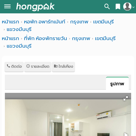
สมัครสมาชิก
หน้าแรก
หอพัก อพาร์ทเม้นท์
กรุงเทพ
เขตมีนบุรี
หน้า
แขวงมีนบุรี
เข้าสู่ระบบ
แรก
หน้าแรก
ที่พัก ห้องพักรายวัน
กรุงเทพ
เขตมีนบุรี
แขวงมีนบุรี
ค้นหา
อ
หอพัก ใกล้ฉัน
ติดต่อ
รายละเอียด
ใกล้เคียง
พาร์
ค้นจากสถานีรถไฟฟ้า
ท
ค้นตามจังหวัด
รูปภาพ
เม้น
ค้นจากสถานศึกษา
ท์
ค้นจากแผนที่
ห้อง
ค้นแบบละเอียด
พัก