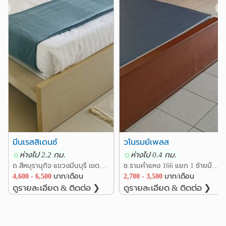
❮
❯
โก้ โลตัส มีนบุรี,สวนเฉลิมพระเกียรติ ร.9,โรงพยาบาลเกษม
ราษฎร์,ตลาดธรากร,ม.เกษมบัณฑิต,ม.รามคำแหง,สนามบิน
สุวรรณภูมิ,ร่มเกล้า,เสรีไทย,รามอินทรา,สุวินทวงศ์
มีนเรสสิเดนซ์
วโนรมย์เพลส
ห่างไป 2.2 กม.
ห่างไป 0.4 กม.
ถ.สีหบุรานุกิจ แขวงมีนบุรี เขตมีนบุรี กรุงเทพ
ซ.รามคำแหง 166 แยก 1 ซ้ายมือ แขวงมีนบุรี เขตมีนบุรี กรุงเทพ
4,600 - 6,500
บาท/เดือน
2,700 - 3,500
บาท/เดือน
ดูรายละเอียด & ติดต่อ ❯
ดูรายละเอียด & ติดต่อ ❯