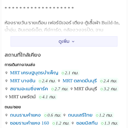
* * * * * * * * * * * * * * * * * * *
ห้องรายวัน/รายเดือน เฟอร์นิเจอร์ เตียง ตู้เสื้อผ้า Build-In,
น้ำอุ่น, อินเตอร์เน็ต, คีย์การ์ด, กล้องวงจรปิด, จาน
ดาวเทียม, Wi-Fi
Google Maps: http://goo.gl/maps/kKAli
สถานที่ใกล้เคียง
พิกัด GPS: 13.794169, 100.714368
การเดินทาง/ขนส่ง
* * * * * * * * * * * * * * * * * * *
MRT เศรษฐบุตรบำเพ็ญ
2.1 กม.
Tel. 081-936-5417
MRT บางชัน
MRT ตลาดมีนบุรี
2.4 กม.
2.4 กม.
เฉพาะเวลา 9:00-20:00 เท่านั้น
สยามอะเมซิ่งพาร์ค
MRT มีนบุรี
2.7 กม.
3.2 กม.
MRT นพรัตน์
4.1 กม.
www.facebook.com/MyHomeApartment
ถนน/ซอย
ถนนรามคำแหง
ถนนเสรีไทย
0.6 กม.
1.2 กม.
* * * * * * * * * * * * * * * * * * *
ซอยรามคำแหง 160
ซอยมิสทีน
1.2 กม.
1.3 กม.