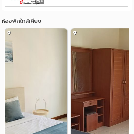
6
รามคำแหง 164
นิคมอุตสาหกรรมบางชัน
1.5 กม.
รามคำแหง 170
แยกเมืองมีน
สวนสยาม
2.1 กม.
2.6 กม.
ห้องพักใกล้เคียง
บางกอกเวิลด์
ถนนหทัยราษฏร์
2.7 กม.
2.7 กม.
* * * * * * * * * * * * * * * * * * *
แยกต่างระดับสุขาภิบาล 3
3.3 กม.
หอพัก ห้องเช่า รายวัน รายเดือน ราคาถูก รามคำแหง มีนบุรี
เกษมบัณฑิต ร่มเกล้า ธรากร นิคมบางชัน เทคนิคมีนบุรี
สวนสยาม ตลาดมีนบุรี โลตัสมีนบุรี บิ๊กซีมีนบุรี
#หอพัก #ห้องเช่า #รายวัน #รายเดือน #ราคาถูก #รามคำแหง
#มีนบุรี #เกษมบัณฑิต #ร่มเกล้า #ธรากร #นิคมบางชัน
#เทคนิคมีนบุรี #สวนสยาม #ตลาดมีนบุรี #โลตัสมีนบุรี #บิ๊ก
ซีมีนบุรี #รามคำแหง166 #รามคำแหง164 #รามคำแหง170
มหาวิทยาลัยเกษมบัณฑิต วิทยาเขตร่ม
สถานที่ใกล้เคียง :
เกล้า,มหาวิทยาลัยรามคำแหง,เดอะมอลล์ บางกะปิ,ท่า
อากาศยานสุวรรณภูมิ,นิคมอุตสาหกรรมบางชัน,วิทยาลัย
เทคนิคมีนบุรี,วิทยาลัยพยาบาลบรมราชชนนีนพรัตน์
วชิระ,สวนสยาม,คาร์ฟูร์ สุวินทวงศ์,คาร์ฟูร์ สุขาภิบาล 3,เทส