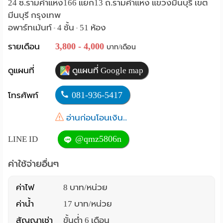
24 ซ.รามคำแหง166 แยก13 ถ.รามคำแหง แขวงมีนบุรี เขต
Language
มีนบุรี กรุงเทพ
อพาร์ทเม้นท์
4 ชั้น
51 ห้อง
•
•
:
3,800 - 4,000
รายเดือน
บาท/เดือน
English
ดูแผนที่
ดูแผนที่ Google map
081-936-5417
โทรศัพท์
อ่านก่อนโอนเงิน..
@qmz5806n
LINE ID
ค่าใช้จ่ายอื่นๆ
ค่าไฟ
8 บาท/หน่วย
ค่าน้ำ
17 บาท/หน่วย
สัญญาเช่า
ขั้นต่ำ 6 เดือน