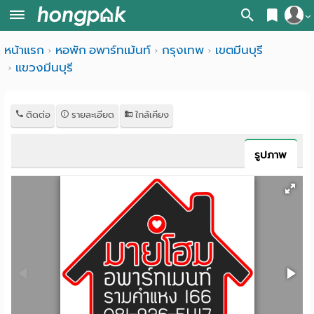
สมัครสมาชิก
หน้าแรก
หอพัก อพาร์ทเม้นท์
กรุงเทพ
เขตมีนบุรี
หน้า
แขวงมีนบุรี
เข้าสู่ระบบ
แรก
ค้นหา
ติดต่อ
รายละเอียด
ใกล้เคียง
อ
หอพัก ใกล้ฉัน
รูปภาพ
พาร์
ค้นจากสถานีรถไฟฟ้า
ท
ค้นตามจังหวัด
เม้น
ค้นจากสถานศึกษา
ท์
ค้นจากแผนที่
ห้อง
ค้นแบบละเอียด
พัก