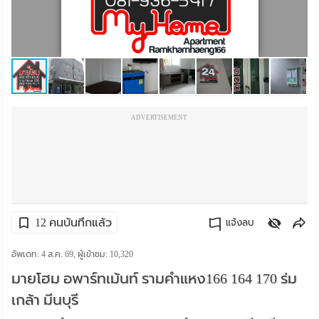
ราย
เดือน
ห้อง
พัก
ADVERTISEMENT
ราย
วัน
ลง
โฆษณา
12 คนบันทึกแล้ว
แจ้งลบ
ลง
คัดลอกลิงค์
อัพเดท: 4 ส.ค. 69, ผู้เข้าชม:
10,320
มายโฮม อพาร์ทเม้นท์ รามคำแหง166 164 170 ร่ม
ประกาศ
เกล้า มีนบุรี
ฟรี