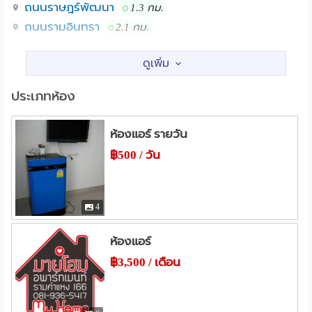
สถานที่ใกล้เคียง
ถนนราษฎร์พัฒนา
1.3 กม.
ถนนรามอินทรา
2.1 กม.
ติดรถไฟฟ้าสายสีส้ม
สถานศึกษา
แยกมีสทีน
วิทยาลัยเทคนิคมีนบุรี
2.3 กม.
ตลาดมีนบุรี
ม.เกษมบัณฑิต ร่มเกล้า
ตลาดน้ำขวัญ-เรียม
2.9 กม.
ประเภทห้อง
ห้างบิ้กซี สุขาภิบาล3
แหล่งช๊อปปิ้ง
ห้างเทสโก้โลตัส สุขาภิบาล3
ห้องแอร์ รายวัน
ตลาดน้ำขวัญ-เรียม
0.8 กม.
ไทวัสดุ / โฮมโปร สาขาสุขาภิบาล 3
โลตัส สุขาภิบาล 3
฿500 / วัน
1.7 กม.
ตลาดสัมมากร
จตุจักร 2 มีนบุรี
ตลาดมีนบุรี
2.5 กม.
2.5 กม.
นิคมอุตสาหกรรมบางชัน
Big C มีนบุรี
แม็คโคร รามอินทรา
2.6 กม.
2.7 กม.
สวนสยาม / ซาฟารี เวิลด์
4
โรงพยาบาลนวมินทร์ / โรงพยาบาล เสรีรักษ์ / โรงพยาบาล
โรงพยาบาล
การุญเวช สุขาภิบาล 3
รพ.รามคำแหง 2
รพ.เสรีรักษ์
1.1 กม.
1.9 กม.
ห้องแอร์
โรงเรียนนานาชาติ ร่วมฤดี / นานาชาติบรอมส์โกรฟ /
รพ.นวมินทร์
รพ.นพรัตนราชธานี
2.2 กม.
3.8 กม.
฿3,500 / เดือน
สารสาสน์วิเทศร่มเกล้า / เตรียมอุดมศึกษาน้อมเกล้า
รพ.เกษมราษฎร์ รามคำแหง
4.4 กม.
แอร์พอร์ตลิงค์
รามคำแหง 166
อื่นๆ