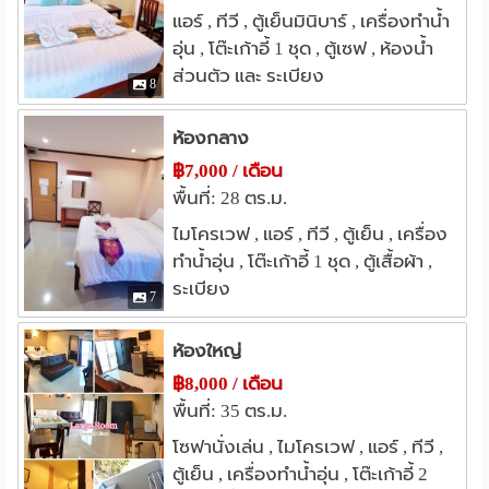
แหล่งช๊อปปิ้ง
แอร์ , ทีวี , ตู้เย็นมินิบาร์ , เครื่องทำน้ำ
" Lobby โซฟาส่วนกลาง พร้อมตู้หนังสือ "
อุ่น , โต๊ะเก้าอี้ 1 ชุด , ตู้เซฟ , ห้องน้ำ
เซ็นทรัล กาดสวนแก้ว
0.4 กม.
ส่วนตัว และ ระเบียง
" ห้องอาหาร มีอาหารตามสั่ง สั่งทานได้ที่ชั้น 1"
สันติธรรมพลาซ่า
0.5 กม.
8
คอมพิวเตอร์ซิตี้
ไอคอน พลาซ่า
0.6 กม.
0.7 กม.
" ตู้กดน้ำดื่ม เครื่องซักผ้า เครื่องอบผ้า หยอดเหรียญ "
ห้องกลาง
คอมพิวเตอร์ พลาซ่า
0.8 กม.
฿7,000 / เดือน
ศูนย์การค้าเมญ่า (MAYA)
0.8 กม.
" บริการทำความสะอาด และซักรีดเสื้อผ้า "
พื้นที่: 28 ตร.ม.
โรงพยาบาล
ไมโครเวฟ , แอร์ , ทีวี , ตู้เย็น , เครื่อง
***********************************************
รพ.เชียงใหม่ราม
ศูนย์ศรีพัฒน์
0.6 กม.
1.2 กม.
ทำน้ำอุ่น , โต๊ะเก้าอี้ 1 ชุด , ตู้เสื้อผ้า ,
รพ.มหาราช เชียงใหม่(สวนดอก)
1.2 กม.
ระเบียง
การเดินทาง
7
รพ.ประสาทเชียงใหม่
1.3 กม.
รพ.ช้างเผือก
รพ.สวนปรุง
1.3 กม.
2.1 กม.
- หากมาจากถนนซูเปอร์ไฮเวย์เชียงใหม่-ลำปาง
ห้องใหญ่
อื่นๆ
฿8,000 / เดือน
ถนนศิริมังคลาจารย์
ให้ตรงมาจนถึงสี่แยกรินคำ จะเห็นห้างMAYAทางขวามือให้
0.4 กม.
พื้นที่: 35 ตร.ม.
เลี้ยวซ้าย ตรงมาเรื่อยๆจะเห็นปั้มน้ำมันเชลล์อยู่ทางขวา ให้
ถนนอารักษ์ เชียงใหม่
0.6 กม.
โซฟานั่งเล่น , ไมโครเวฟ , แอร์ , ทีวี ,
เลี้ยวซ้ายเข้าซอย (ซอยอยู่ตรงข้ามปั้มน้ำมันเชลล์พอดี) ชื่อ
ซอยทานตะวัน เชียงใหม่
0.7 กม.
ตู้เย็น , เครื่องทำน้ำอุ่น , โต๊ะเก้าอี้ 2
ซอยราชพฤกษ์ ตรงเข้ามาสุดซอยประมาณ 80 เมตร ไม่ต้อง