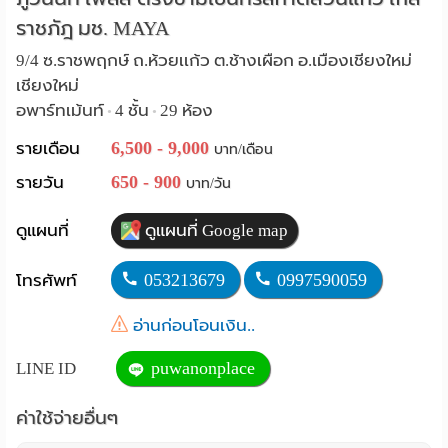
ราชภัฎ มช. MAYA
Language
9/4 ซ.ราชพฤกษ์ ถ.ห้วยเเก้ว ต.ช้างเผือก อ.เมืองเชียงใหม่
:
เชียงใหม่
English
อพาร์ทเม้นท์
4 ชั้น
29 ห้อง
•
•
6,500 - 9,000
รายเดือน
บาท/เดือน
650 - 900
รายวัน
บาท/วัน
ดูแผนที่
ดูแผนที่ Google map
053213679
0997590059
โทรศัพท์
อ่านก่อนโอนเงิน..
puwanonplace
LINE ID
ค่าใช้จ่ายอื่นๆ