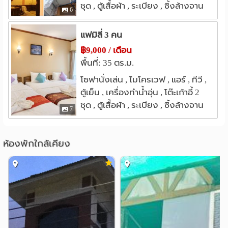
วันนิมมาน
แยกเจ็ดยอด
0.7 กม.
0.9 กม.
ชุด , ตู้เสื้อผ้า , ระเบียง , ซิ้งล้างจาน
6
เลี้ยวใดๆทั้งสิ้น จะเห็นตึกสีขาว-น้ำตาล หลังคาทรงไทย มี
ซอยเวียงบัว
1.0 กม.
ป้ายชื่อว่า ภูวนนท์ เพลส
แฟมิลี่ 3 คน
- หากมาจากถนนคูเมือง
฿9,000 / เดือน
พื้นที่: 35 ตร.ม.
ให้มาที่ห้างเซ็นทรัลกาดสวนแก้ว ตรงมาเล็กน้อยจะเห็นปั้มน้ำ
โซฟานั่งเล่น , ไมโครเวฟ , แอร์ , ทีวี ,
มันเชลล์อยู่ทางซ้ายมือ ให้เลี้ยวขวาเข้าซอยราชพฤกษ์(ซอย
ตู้เย็น , เครื่องทำน้ำอุ่น , โต๊ะเก้าอี้ 2
อยู่ตรงข้ามปั้มน้ำมันเชลล์พอดี) ตรงเข้ามาสุดซอบประมาณ
ชุด , ตู้เสื้อผ้า , ระเบียง , ซิ้งล้างจาน
7
80 เมตร ไม่ต้องเลี้ยวใดๆทั้งสิ้น จะเห็นตึกสีขาว-น้ำตาล
หลังคาทรงไทย มีป้ายชื่อว่า ภูวนนท์ เพลส
ห้องพักใกล้เคียง
***********************************************
ใกล้......
ห้างเซ็นทรัลฯ กาดสวนแก้ว , ถนนนิมมานเหมินทร์ , one
nimman , ห้างเมย่า