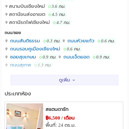
สนามบินเชียงใหม่
3.6 กม.
รายละเอียดห้อง
สถานีขนส่งอาเขต
4.5 กม.
สถานีรถไฟเชียงใหม่
4.7 กม.
1. ทุกห้องเฟอร์นิเจอร์ครบ แอร์ เคเบิ้ลทีวี ตู้เย็น เครื่องทำน้ำ
ถนน/ซอย
อุ่น
ถนนสันติธรรม
ถนนห้วยแก้ว
0.3 กม.
0.6 กม.
2. โต๊ะ เก้าอี้ ตู้เซฟ กระจก ถังขยะ ราวตากผ้า
ถนนรอบคูเมืองเชียงใหม่
0.6 กม.
ซอยสุขเกษม
ถนนเจ็ดยอด
0.9 กม.
0.9 กม.
3. เตียงไม้แข็งแรง พร้อมที่นอน
ถนนสุเทพ
1.3 กม.
สถานศึกษา
4. ห้องน้ำ และระเบียงในตัว
รร.ศรีธนา เชียงใหม่
0.3 กม.
รร.พาณิชยการลานนา (LCC)
5. มีตาแมวประตูทุกห้อง พร้อมที่ล็อคประตูจากด้านใน
1.2 กม.
ประเภทห้อง
วิทยาลัยเทคนิคเชียงใหม่
1.2 กม.
สิ่งอำนวยความสะดวก
คณะเภสัชศาสตร์ ม.เชียงใหม่
1.4 กม.
สแตนดาร์ท
ม.ราชภัฏเชียงใหม่
1.5 กม.
฿6,500 / เดือน
" ที่จอดรถฟรี " รถยนต์จอดหน้าตึก และ มอไซค์จอดข้างตึก
สถาบันการพลศึกษา เชียงใหม่
1.5 กม.
พื้นที่: 24 ตร.ม.