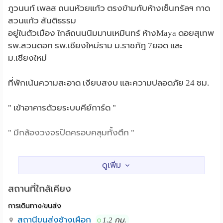
ภูวนนท์ เพลส ถนนห้วยแก้ว ตรงข้ามกับห้างเซ็นทรัลฯ กาด
สวนแก้ว สันติธรรม
อยู่ในตัวเมือง ใกล้ถนนนิมมานเหมินทร์ ห้างMaya ดอยสุเทพ
รพ.สวนดอก รพ.เชียงใหม่ราม ม.ราชภัฎ 7ยอด และ
ม.เชียงใหม่
ที่พักเน้นความสะอาด เงียบสงบ และความปลอดภัย 24 ชม.
" เข้าอาคารด้วยระบบคีย์การ์ด "
" มีกล้องวงจรปิดครอบคลุมทั้งตึก "
" มีรีเซปชั่น 24 ชั่วโมง มีลิฟท์ ไม่เรียกเก็บค่าส่วนกลาง "
สนใจอินบ็อคแฟนเพจ Facebook : ภูวนนท์เพลส puwanon
สถานที่ใกล้เคียง
place
การเดินทาง/ขนส่ง
***********************************************
สถานีขนส่งช้างเผือก
1.2 กม.