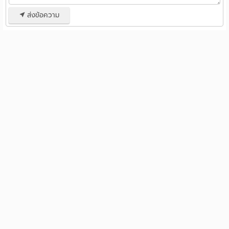
ส่งข้อความ
รวมหอพัก ห้องพักรายวัน
หอพักใกล้ฉัน
หอพักใกล้สถานศึกษา