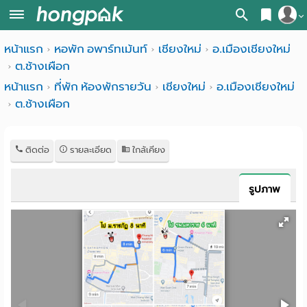
สมัครสมาชิก
หน้าแรก
หอพัก อพาร์ทเม้นท์
เชียงใหม่
อ.เมืองเชียงใหม่
หน้า
ต.ช้างเผือก
เข้าสู่ระบบ
แรก
หน้าแรก
ที่พัก ห้องพักรายวัน
เชียงใหม่
อ.เมืองเชียงใหม่
ต.ช้างเผือก
ค้นหา
อ
หอพัก ใกล้ฉัน
ติดต่อ
รายละเอียด
ใกล้เคียง
พาร์
ค้นจากสถานีรถไฟฟ้า
ท
ค้นตามจังหวัด
รูปภาพ
เม้น
ค้นจากสถานศึกษา
ท์
ค้นจากแผนที่
ห้อง
ค้นแบบละเอียด
พัก