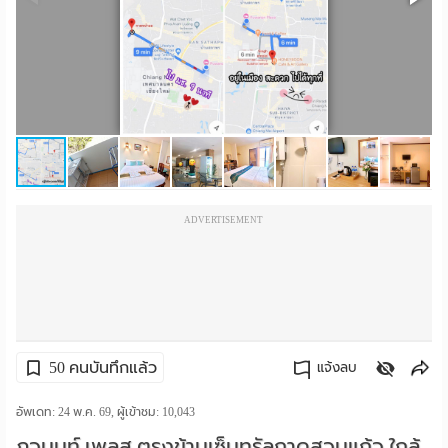
ราย
เดือน
ห้อง
พัก
ราย
ADVERTISEMENT
วัน
ลง
โฆษณา
ลง
50 คนบันทึกแล้ว
แจ้งลบ
ประกาศ
คัดลอกลิงค์
อัพเดท: 24 พ.ค. 69, ผู้เข้าชม:
10,043
ฟรี
ภูวนนท์ เพลส ตรงข้ามเซ็นทรัลกาดสวนแก้ว ใกล้