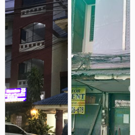
ดอยสุเทพ , มช. , สวนสัตว์เชียงใหม่ , น้ำตกห้วยแก้ว
คูเมือง , ท่าแพ , วัดพระสิงห์ , สนามบินเชียงใหม่
โรงพยาบาลสวนดอก , โรงพยาบาลเชียงใหม่ราม
เซ็นทรัลกาดสวนแก้ว, ห้างMAYA, ถนน
สถานที่ใกล้เคียง :
นิมมานฯ, ม.เชียงใหม่, ม.ราชภัฎ , ดอยสุเทพ, สวนสัตว์
เชียงใหม่
❮
❯