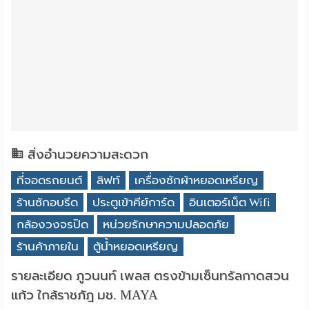
สิ่งอำนวยความสะดวก
ที่จอดรถยนต์
ลิฟท์
เครื่องซักผ้าหยอดเหรียญ
ร้านซักอบรีด
ประตูเข้าคีย์การ์ด
อินเตอร์เน็ต Wifi
กล้องวงจรปิด
หน่วยรักษาความปลอดภัย
ร้านค้าภายใน
ตู้น้ำหยอดเหรียญ
รายละเอียด ภูวนนท์ เพลส ตรงข้ามเซ็นทรัลกาดสวน
แก้ว ใกล้ราชภัฎ มช. MAYA