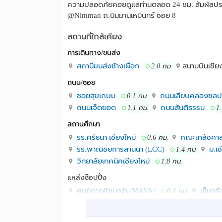
ความปลอดภัยคอยดูแลท่านตลอด 24 ชม. สัมผัสประสบก
@Nimman ถ.นิมมานเหมินทร์ ซอย 8
สถานที่ใกล้เคียง
การเดินทาง/ขนส่ง
สถานีขนส่งช้างเผือก
สนามบินเชีย
2.0 กม.
ถนน/ซอย
ซอยสุขเกษม
ถนนเลียบคลองชลประ
0.1 กม.
ถนนเจ็ดยอด
ถนนสันติธรรม
1.1 กม.
1
สถานศึกษา
รร.ศรีธนา เชียงใหม่
คณะเภสัชศาสต
0.6 กม.
รร.พาณิชยการลานนา (LCC)
ม.เช
1.4 กม.
วิทยาลัยเทคนิคเชียงใหม่
1.8 กม.
แหล่งช๊อปปิ้ง
ศูนย์การค้าเมญ่า (MAYA)
เซ็นทร
0.4 กม.
สันติธรรมพลาซ่า
คอมพิวเตอร์ซิตี้
1.2 กม.
โรงพยาบาล