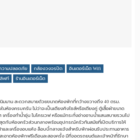
าความปลอดภัย
กล้องวงจรปิด
อินเตอร์เน็ต Wifi
ลิฟท์
ร้านอินเตอร์เน็ต
างนิมมาน สะดวกสบายด้วยขนาดห้องพักที่กว้างขวางถึง 40 ตรม.
้องครบครัน ไม่ว่าจะเป็นเตียงคิงไซส์หรือเตียงคู่ ตู้เสื้อผ้าขนาด
กาศ เครื่องทำน้ำอุ่น ไมโครเวฟ หรือแม้กระทั่งอ่างอาบน้ำแสนสบายรวมไป
สุดกับห้องครัวส่วนกลางพร้อมอุปกรณ์ครัวทันสมัยที่เปิดบริการให้
กผ้าและเครื่องอบแห้ง ล็อบบี้กลางแจ้งสำหรับพักผ่อนรับประทานอาหาร
สะอาดห้องพักฟรีเดือนละสองครั้ง มีที่จอดรถยนต์และเจ้าหน้าที่รักษา