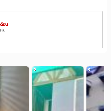
่ราม
รพ.มหาราช เชียงใหม่(สวนดอก)
1.2 กม.
1.3 กม.
รพ.สวนปรุง
1 กม.
2.3 กม.
เดือน
หอประชุมมหาวิทยาลัยเชียงใหม่
0.4 กม.
0.8 กม.
ตรม.
หม่
วัดสวนดอก
1.1 กม.
1.1 กม.