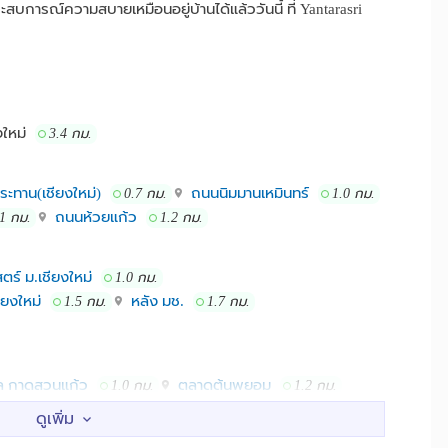
ารณ์ความสบายเหมือนอยู่บ้านได้แล้ววันนี้ ที่ Yantarasri
งใหม่
3.4 กม.
ทาน(เชียงใหม่)
ถนนนิมมานเหมินทร์
0.7 กม.
1.0 กม.
ถนนห้วยแก้ว
.1 กม.
1.2 กม.
ร์ ม.เชียงใหม่
1.0 กม.
ียงใหม่
หลัง มช.
1.5 กม.
1.7 กม.
ัล กาดสวนแก้ว
ตลาดต้นพยอม
1.0 กม.
1.2 กม.
คอมพิวเตอร์ พลาซ่า
1.3 กม.
1.5 กม.