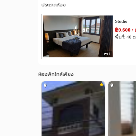
ประเภทห้อง
รพ.ประสาทเชียงใหม่
รพ.เชียงใหม
1.1 กม.
ศูนย์ศรีพัฒน์
รพ.ช้างเผือก
1.3 กม.
2.
Studio
อื่นๆ
฿9,600 / 
วันนิมมาน
ถนนศิริมังคลาจารย์
0.2 กม.
พื้นที่: 40 
แยกเจ็ดยอด
ซอยทานตะวัน เชียงใ
1.1 กม.
1
ห้องพักใกล้เคียง