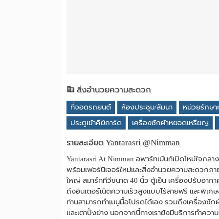
สิ่งอำนวยความสะดวก
ที่จอดรถยนต์
ห้องประชุม/สัมนา
หน่วยรักษ
ประตูเข้าคีย์การ์ด
เครื่องซักผ้าหยอดเหรียญ
รายละเอียด Yantarasri @Nimman
Yantarasri At Nimman อพาร์ทเม้นท์เปิดใหม่ใจกล
พร้อมเฟอร์นิเจอร์ใหม่และสิ่งอำนวยความสะดวกภายในห
ใหญ่ สมาร์ททีวีขนาด 40 นิ้ว ตู้เย็น เครื่องปรับอา
ถึงอินเตอร์เน็ตความเร็วสูงแบบไร้สายฟรี และพิเศษ
ท่านสามารถทำเมนูมื้อโปรดได้เอง รวมถึงเครื่องซั
และเตาปิ้งย่าง นอกจากนี้ทางเรายังมีบริการทำความ