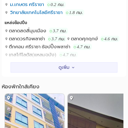
ม.เกษตร ศรีราชา
0.2 กม.
วิทยาลัยเทคโนโลยีศรีราชา
1.8 กม.
แหล่งช๊อปปิ้ง
ตลาดสดสี่มุมเมือง
3.7 กม.
ตลาดวรกิจพลาซ่า
ตลาดศุภฤกษ์
3.7 กม.
4.6 กม.
ตึกคอม ศรีราชา ช้อปปิ้งพลาซ่า
4.7 กม.
เทสโก้โลตัส(แหลมฉบัง)
4.7 กม.
โรงพยาบาล
รพ.แหลมฉบัง
0.7 กม.
รพ.วิภาราม แหลมฉบัง
3.8 กม.
ห้องพักใกล้เคียง
รพ.สมเด็จพระบรมราชเทวี ณ ศรีราชา
4.5 กม.
ตลาดสดเทศบาลนครศรีราชา
4.8 กม.
อื่นๆ
สำนักงานขนส่งจังหวัดชลบุรี อำเภอศรีราชา
1.9 กม.
อ่าวอุดม
วัดพิบูลสัณหธรรม
1.9 กม.
3.0 กม.