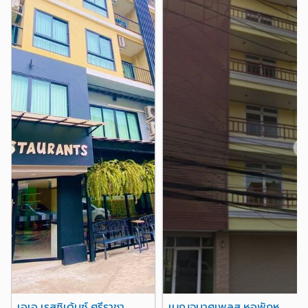
สุสานเขาดิน
3.5 กม.
นิคมอุตสาหกรรมท่าเรือแหลมฉบัง
4.0 กม.
นิคมอุตสาหกรรม แหลมฉบัง
4.1 กม.
❮
❯
เอเอ เรสซิเด้นซ์ ศรีราชา
เบญจมาศเพลส หอพักหญิง ใกล้ ม.เกษตร ศรีราชา อ่าวอุดม แหลมฉบัง