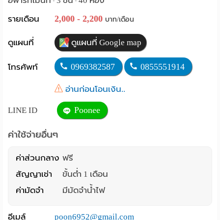
อพาร์ทเม้นท์
3 ชั้น
40 ห้อง
•
•
Language
2,000 - 2,200
รายเดือน
บาท/เดือน
:
ดูแผนที่
ดูแผนที่ Google map
English
0969382587
0855551914
โทรศัพท์
อ่านก่อนโอนเงิน..
Poonee
LINE ID
ค่าใช้จ่ายอื่นๆ
ค่าส่วนกลาง
ฟรี
สัญญาเช่า
ขั้นต่ำ 1 เดือน
ค่ามัดจำ
มีมัดจำน้ำไฟ
อีเมล์
poon6952@gmail.com