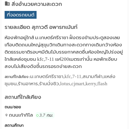
สิ่งอำนวยความสะดวก
ที่จอดรถยนต์
รายละเอียด สุภาวดี อพารทเม้นท์
ห้องพักอยู่ใกล้ ม.เกษตร์ศรีราชา ฝั่งตรงข้ามประตูสองเลย
เกือบติดถนนใหญ่สุขุมวิทเดินทางสะดวกทางเดินกว้างห้อง
ติดธรรมชาติรอบๆมีต้นไม้บรรยกาศสดชื่นห้องใหญ่โปร่งอยู่
ใกล้เเหล่งชุมชน kfc,7-11 เเค่200เมตรเท่านั้น หอพักเงียบ
สงบไม่เสียงดังขึ้นรถรอรถง่ายสะดวก
ม.เกษตร์ศรีราชา,kfc,7-11,สนามกีฬา,เเหล่ง
สถานที่ใกล้เคียง :
ชุมชน,ร้านอาหาร,ร้านนั่งชิว,lotus,cjmart,kerry,flash
สถานที่ใกล้เคียง
ถนน/ซอย
ถนนเก้ากิโล
3.7 กม.
สถานศึกษา