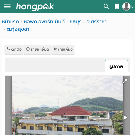
สมัครสมาชิก
หน้าแรก
หอพัก อพาร์ทเม้นท์
ชลบุรี
อ.ศรีราชา
หน้า
ต.ทุ่งสุขลา
เข้าสู่ระบบ
แรก
ค้นหา
ติดต่อ
รายละเอียด
ใกล้เคียง
อ
หอพัก ใกล้ฉัน
รูปภาพ
พาร์
ค้นจากสถานีรถไฟฟ้า
ท
ค้นตามจังหวัด
เม้น
ค้นจากสถานศึกษา
ท์
ค้นจากแผนที่
ห้อง
ค้นแบบละเอียด
พัก