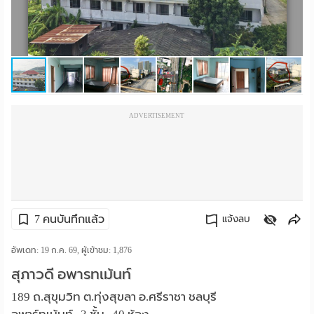
ราย
เดือน
ห้อง
พัก
ADVERTISEMENT
ราย
วัน
ลง
โฆษณา
7 คนบันทึกแล้ว
แจ้งลบ
ลง
คัดลอกลิงค์
อัพเดท: 19 ก.ค. 69, ผู้เข้าชม:
1,876
สุภาวดี อพารทเม้นท์
ประกาศ
189 ถ.สุขุมวิท ต.ทุ่งสุขลา อ.ศรีราชา ชลบุรี
ฟรี