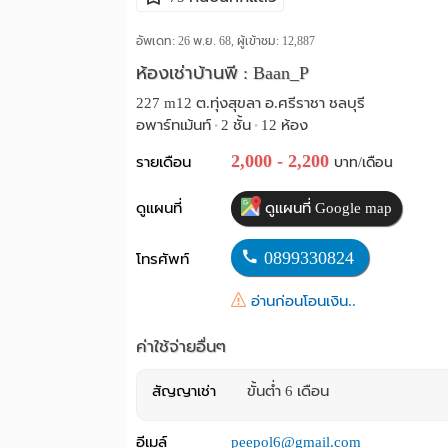
อัพเดท: 26 พ.ย. 68, ผู้เข้าชม:
12,887
ห้องเช่าบ้านพี : Baan_P
227 m12 ต.ทุ่งสุขลา อ.ศรีราชา ชลบุรี
อพาร์ทเม้นท์
2 ชั้น
12 ห้อง
•
•
2,000 - 2,200
รายเดือน
บาท/เดือน
ดูแผนที่
ดูแผนที่ Google map
0899330824
โทรศัพท์
อ่านก่อนโอนเงิน..
ค่าใช้จ่ายอื่นๆ
สัญญาเช่า
ขั้นต่ำ 6 เดือน
อีเมล์
peepol6@gmail.com