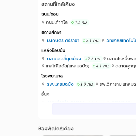
สถานที่ใกล้เคียง
ติดต่อทางไลน์ pee_pol
ถนน/ซอย
พิกัด หมู่บ้านศิวารมย์ ซอยชากยายจีน 2 ใกล้แยก
ถนนเก้ากิโล
4.1 กม.
โรงเรียนชากยายจีน การประปาส่วนภ
สถานที่ใกล้เคียง :
สถานศึกษา
ม.เกษตร ศรีราชา
วิทยาลัยเทคโนโ
2.1 กม.
แหล่งช๊อปปิ้ง
ตลาดสดสี่มุมเมือง
ตลาดไร่หนึ่งพล
2.5 กม.
เทสโก้โลตัส(แหลมฉบัง)
ตลาดศุภฤ
4.1 กม.
โรงพยาบาล
รพ.แหลมฉบัง
รพ.วิภาราม แหลม
1.9 กม.
อื่นๆ
ถนนเก้ากิโล ศรีราชา
สุสานเขาดิน
1.2 กม.
วัดพิบูลสัณหธรรม
นิคมอุตสาหกร
2.9 กม.
สามแยกเจริญทรัพย์ หนองขาม
3.9 กม.
ห้องพักใกล้เคียง