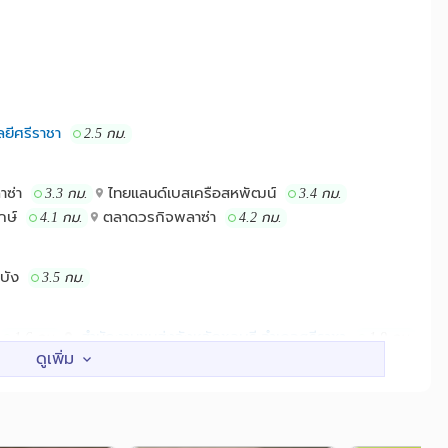
อ่าวอุดม(การประปาส่วนภูมิภาคสาขาแหลมฉบัง) มอเตอร์เวย์สาย7
ูมิภาคสาขาแหลมฉบัง
ลยีศรีราชา
2.5 กม.
าซ่า
ไทยแลนด์เบสเครือสหพัฒน์
3.3 กม.
3.4 กม.
กษ์
ตลาดวรกิจพลาซ่า
4.1 กม.
4.2 กม.
ฉบัง
3.5 กม.
สำนักงานขนส่งจังหวัดชลบุรี อำเภอศรีราชา
1.6 กม.
1.9 กม.
รม เครือสหพัฒน์
3.5 กม.