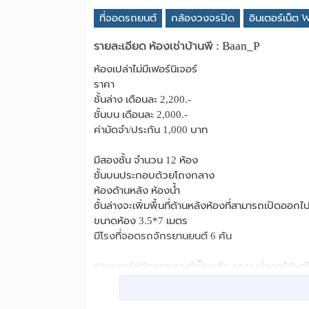
ที่จอดรถยนต์
กล้องวงจรปิด
อินเตอร์เน็ต W
รายละเอียด ห้องเช่าบ้านพี : Baan_P
ห้องเปล่าไม่มีเฟอร์นิเจอร์
ราคา
ชั้นล่าง เดือนละ 2,200.-
ชั้นบน เดือนละ 2,000.-
ค่ามัดจำ/ประกัน 1,000 บาท
มีสองชั้น จำนวน 12 ห้อง
ชั้นบนประกอบด้วยโถงกลาง
ห้องด้านหลัง ห้องน้ำ
ชั้นล่างจะเพิ่มพื้นที่ด้านหลังห้องที่สามารถเปิดออกไปที
ขนาดห้อง 3.5*7 เมตร
มีโรงที่จอดรถจักรยานยนต์ 6 คัน
**ขอคนใช่จักรยานยนต์เป็นหลัก รถยนต์จอดได้แต่
รถยนต์สามารถจอดได้ 3 คัน ซ้อนคันอีก 2 คัน
คนใช้จักรยานยนต์จะสะดวกกว่า ปัจจุบันห้องจริงจะม