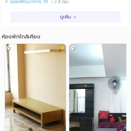
ซอยพัฒนาการ 38
1.8 กม.
Line ID :: @likitlady = https://lin.ee/FkoHyPF
ซอยพัฒนาการ 30
1.8 กม.
ซอยพัฒนาการ 44
2.0 กม.
http://www.likitgroup.com
http://www.likitgroup.net
สถานศึกษา
ห้องพักใกล้เคียง
http://www.ลิขิตกรุ๊ป.com
ม.รามคําแหง(ม.ราม 1)
0.5 กม.
http://www.ลิขิตกรุ๊ป.net
ม.อัสสัมชัญ หัวหมาก
0.8 กม.
ม.เกษมบัณฑิต
1.6 กม.
ที่อยู่ 11/14-15 ถ.รามคำแหง 24 ซ.ศิริมิตร
สถานที่ใกล้เคียง :
อ.หัวหมาก ข.บางกะปิ กทม 10240 ข้อมูลเกี่ยวกับที่ตั้ง อยู่ใน
สถาบันเทคโนโลยีไทย-ญี่ปุ่น
1.8 กม.
ซอย รามคำแหง ABAC ( ถนน รามคำแหง 24 ) สถานที่ใกล้
รร.บดินทร์เดชา (สิงห์ สิงหเสนี)
1.9 กม.
เคียง ห้างสพรรสินค้าเดอะมอลล์ รามคำแหง , BIc C
สถาบันรัชต์ภาคย์
2.1 กม.
รามคำแหง , สนามราชมังคากีฬาสถาน , มหาวิทยาลัย
แหล่งช๊อปปิ้ง
รามคำแหง , ม.ABAC
บิ๊กซี หัวหมาก
1.0 กม.
เดอะมอลล์ รามคำแหง
1.1 กม.
เดอะมอลล์ รามคำแหง 3
1.3 กม.
โลตัส พัฒนาการ
2.3 กม.
เดอะมอลล์ บางกะปิ
แฮปปี้แลนด์
2.7 กม.
2.9 กม.