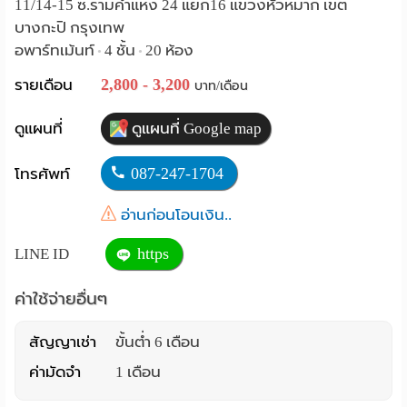
11/14-15 ซ.รามคำแหง 24 แยก16 แขวงหัวหมาก เขต
Language
บางกะปิ กรุงเทพ
อพาร์ทเม้นท์
4 ชั้น
20 ห้อง
•
•
:
2,800 - 3,200
รายเดือน
บาท/เดือน
English
ดูแผนที่
ดูแผนที่ Google map
087-247-1704
โทรศัพท์
อ่านก่อนโอนเงิน..
https
LINE ID
ค่าใช้จ่ายอื่นๆ
สัญญาเช่า
ขั้นต่ำ 6 เดือน
ค่ามัดจำ
1 เดือน