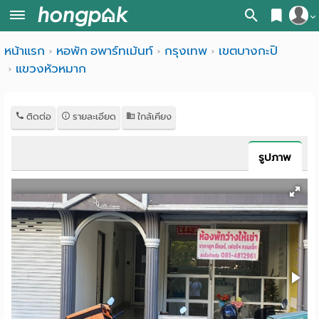
สมัครสมาชิก
หน้าแรก
หอพัก อพาร์ทเม้นท์
กรุงเทพ
เขตบางกะปิ
หน้า
แขวงหัวหมาก
เข้าสู่ระบบ
แรก
ค้นหา
ติดต่อ
รายละเอียด
ใกล้เคียง
อ
หอพัก ใกล้ฉัน
รูปภาพ
พาร์
ค้นจากสถานีรถไฟฟ้า
ท
ค้นตามจังหวัด
เม้น
ค้นจากสถานศึกษา
ท์
ค้นจากแผนที่
ห้อง
ค้นแบบละเอียด
พัก