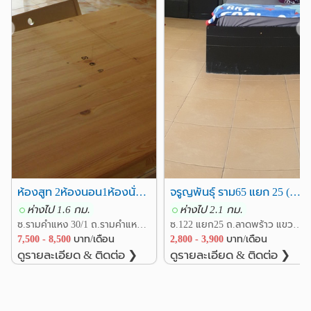
โรงพยาบาล
❮
❯
รพ.รามคำแหง
1.9 กม.
รพ.สมิติเวช ศรีนครินทร์
1.9 กม.
รพ.เวชธานี
รพ.ลาดพร้าว
2.7 กม.
2.9 กม.
รพ.วิภาราม
รพ.กรุงเทพ
3.2 กม.
4.1 กม.
อื่นๆ
สนามกีฬาราชมังคลากีฬาสถาน
0.3 กม.
สนามกีฬาหัวหมาก
วัดเทพลีลา
0.8 กม.
1.1 กม.
สถานีตำรวจนครบาลหัวหมาก
1.1 กม.
ห้องสูท 2ห้องนอน1ห้องนั่งเล่น 7500/เดือน รามคำแหง30/1
จรูญพันธุ์ ราม65 แยก 25 (แอร์/|พัดลม)
บริษัทโอสถสภาจำกัด
1.3 กม.
ห่างไป 1.6 กม.
ห่างไป 2.1 กม.
สวนสุขุมพันธ์
2.5 กม.
ซ.รามคำแหง 30/1 ถ.รามคำแหง แขวงหัวหมาก เขตบางกะปิ กรุงเทพ
ซ.122 แยก25 ถ.ลาดพร้าว แขวงพลับพลา เขตวังทองหลาง กรุงเทพ
7,500 - 8,500
บาท/เดือน
2,800 - 3,900
บาท/เดือน
ดูรายละเอียด & ติดต่อ ❯
ดูรายละเอียด & ติดต่อ ❯