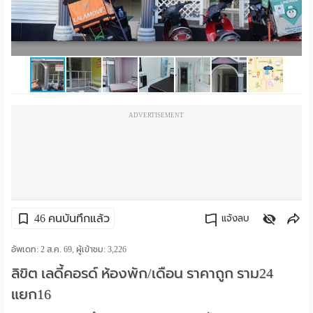
ราย
เดือน
ห้อง
พัก
ADVERTISEMENT
ราย
วัน
ลง
โฆษณา
46 คนบันทึกแล้ว
แจ้งลบ
ลง
คัดลอกลิงค์
อัพเดท: 2 ส.ค. 69, ผู้เข้าชม:
3,226
ลิขิต เลดี้คอรด์ ห้องพัก/เดือน ราคาถูก ราม24
ประกาศ
แยก16
ฟรี