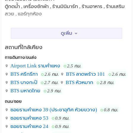
ตู้กดน้ำ , เครื่องซักผ้า , ร้านมินิมาร์ท , ร้านอาหาร , ร้านเสริม
สวย , แอร์ทุกห้อง
ระบบรักษาความปลอดภัย :
มีกล้องวงจรปิด
สถานที่ใกล้เคียง
รายละเอียดห้องพักรายเดือน :
การเดินทาง/ขนส่ง
เตียง 5, 6 ฟุต, ตู้เสื้อผ้า, โต๊ะเครื่องแป้ง , ชั้นวางทีวี, ผ้าม่าน ,
เคเบิ้ลทีวี , เครื่องปรับอากาศ , ห้องน้ำแยกส่วนห้องเปียก-
Airport Link รามคำแหง
2.5 กม.
แห้ง, ระเบียง
BTS ศรีกรีฑา
BTS ลาดพร้าว 101
2.6 กม.
2.6 กม.
BTS บางกะปิ
BTS หัวหมาก
2.7 กม.
2.8 กม.
ราคาห้องพัก
BTS มหาดไทย
2.9 กม.
รายเดือน : 2800 - 3200 บาท/เดือน
ถนน/ซอย
ซอยรามคำแหง 39 (ประชาอุทิศ ห้วยขวาง)
0.8 กม.
สนใจติดต่อ เวลา 9.00 - 17.00 น.
ซอยรามคำแหง 53
0.9 กม.
หอพักสตรี ลิขิต เลดี้คอรด์ โทร = 081-481-2961 , 087-247-
ซอยรามคำแหง 24
0.9 กม.
1704