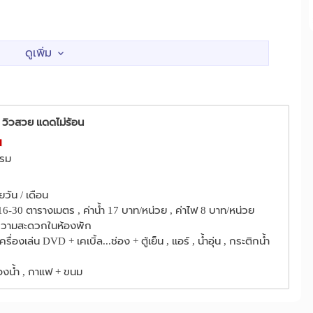
ล์ บางกะปิ
เทสโก้โลตัส(บางกะปิ)
1.7 กม.
2.0 กม.
ดซอย )
มาร์เก็ตเพลส กรุงเทพกรีฑา
2.1 กม.
2.1 กม.
างถนน หัวหมาก ตรงข้ามแยก มา ยังถนน กรุงเทพกรีฑา เข้ามา ซ.1
คำแหง
รพ.วิภาราม
1.6 กม.
1.9 กม.
้ยวซ้าย เข้ามา ซ.1
รพ.เกษมราษฎร์ รามคำแหง
ม.
4.3 กม.
 วิวสวย แดดไม่ร้อน
น
มทางเจอแยก กรุงเทพกรีฑาเลี้ยวซ้ายเข้ามา ซ.1
ตรม
บริษัทโอสถสภาจำกัด
1.1 กม.
2.1 กม.
11 ร้านค้าสะดวกซื้อ วินมอเตอไซค์รับจ้าง,รถสองแถว,และรถประจำทาง
ง-เสรีไทย
สถานีตำรวจนครบาลหัวหมาก
2.4 กม.
2.4 กม.
วัน / เดือน
ต บางกะปิ กทม. 10240
6-30 ตารางเมตร , ค่าน้ำ 17 บาท/หน่วย , ค่าไฟ 8 บาท/หน่วย
ความสะดวกในห้องพัก
รื่องเล่น DVD + เคเบิ้ล...ช่อง + ตู้เย็น , แอร์ , น้ำอุ่น , กระติกน้ำ
องน้ำ , กาแฟ + ขนม