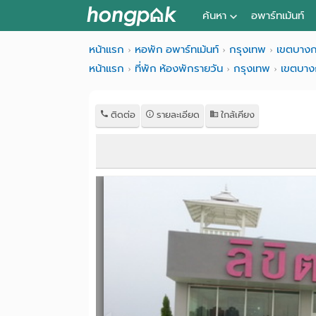
ค้นหา
อพาร์ทเม้นท์
หอพัก ใกล้ฉัน
หน้าแรก
หอพัก อพาร์ทเม้นท์
กรุงเทพ
เขตบางก
หน้าแรก
ที่พัก ห้องพักรายวัน
กรุงเทพ
เขตบาง
ค้นจากสถานีรถไฟฟ้า
ค้นตามจังหวัด
ติดต่อ
รายละเอียด
ใกล้เคียง
ค้นจากสถานศึกษา
ค้นจากแผนที่
ค้นแบบละเอียด