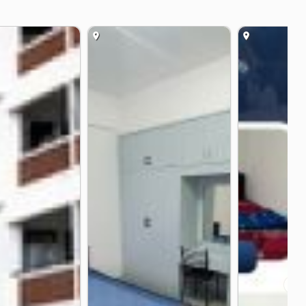
rators, air-conditioning, hot water, hot water bottle.
uards., Housewife 24
VIP 599 baht daily.
api, Bangkok 10240.
❯