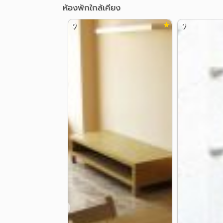
ห้องพักใกล้เคียง
Likit Place
Daily / Monthly
Facilities in the room.
TV 32'' + DVD + player + channels Cable ... refrige
In room coffee + dessert + drinks.
Furniture BuIn, wifi, KeyCard, CCTV, security g
Room VIP (add the living + microwave).
- THB 3,000 monthly
- 349 baht daily - daily, (small room) THB 299 - 
Daily deposit of 300 baht, check out 12.00
6 Road, krungthepkreetha Soi 1, Bangkok Bangk
Call 02-379-3899, 064-689-3899
e-mail ::
tous2002@hotmail.com
http://www.likitgroup.com
❮
http://www.likitgroup.net
http://www.ลิขิตกรุ๊ป.com