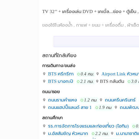
TV 32’’ + เครื่องเล่น DVD + เคเบิ้ล...ช่อง + ตู้เย็น , 
ของใช้ในห้องน้ำ , กาแฟ + ขนม + เครื่องดื่ม , ผ้าเช็
เฟอร์นิเจอร์ BuIn , wifi , KeyCard ,กล้องวงจรปิด 
ห้อง VIP ( เพิ่ม ชุดรับแขก + ไมโครเวฟ )
สถานที่ใกล้เคียง
การเดินทาง/ขนส่ง
-รายเดือน 3,000 บาท - ประห้อง 2 เดือน ล่วงหน้า 1
BTS ศรีกรีฑา
Airport Link หัวหม
0.4 กม.
-รายวัน 349 บาท -รายวัน (ห้องเล็ก) 299 บาท -ราย
BTS บางกะปิ
BTS กลันตัน
2.1 กม.
3.0 
ถนน/ซอย
Note :: ห้องพัก รายวัน มัดจำ 300 บาท , check out
ถนนรามคำแหง
ถนนศรีนครินทร์
1.2 กม.
ห้องเล็ก รายวัน 299 บาท อุปกรณ์สิ่งอำนวยความ
ถนนแฮปปี้แลนด์ สาย 1
ถนนพัฒน
1.9 กม.
ต่างแค่เตียงเล็ก 3.5 ฟุต นอนได้ 1 คน (สำหรับพักค
สถานศึกษา
รร.การจัดการโรงแรมและท่องเที่ยว (ไอทิม)
0
ห้องกลาง + ห้อง Vip รายวัน 349 และ 599 บาท อ
ม.อัสสัมชัญ หัวหมาก
ม.นานาชาติ
2.2 กม.
เตียง 5 ฟุต นอนได้ 2 คน