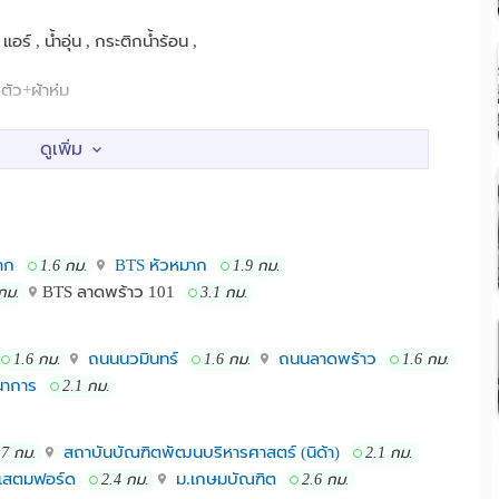
แอร์ , น้ำอุ่น , กระติกน้ำร้อน ,
ดตัว+ผ้าห่ม
, รปภ. , แม่บ้าน 24 ชม.
 เดือน = 9,000 บาท พร้อมอยู่
าก
BTS หัวหมาก
1.6 กม.
1.9 กม.
วัน VIP 599 บาท
BTS ลาดพร้าว 101
กม.
3.1 กม.
 เวลา 12.00 น.
ถนนนวมินทร์
ถนนลาดพร้าว
1.6 กม.
1.6 กม.
1.6 กม.
สะดวกในห้องพักมีครบทุกอย่าง
าการ
2.1 กม.
นเดียว)
สถาบันบัณฑิตพัฒนบริหารศาสตร์ (นิด้า)
.7 กม.
2.1 กม.
ุปกรณ์สิ่งอำนวยความสะดวกในห้องพักมีครบทุกอย่าง
แสตมฟอร์ด
ม.เกษมบัณฑิต
2.4 กม.
2.6 กม.