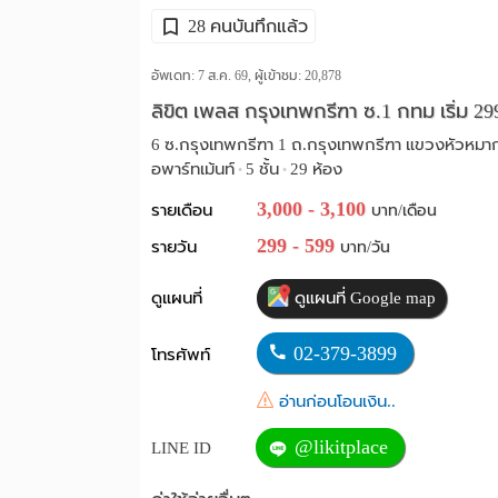
28 คนบันทึกแล้ว
อัพเดท: 7 ส.ค. 69, ผู้เข้าชม:
20,878
ลิขิต เพลส กรุงเทพกรีฑา ซ.1 กทม เริ่ม 29
6 ซ.กรุงเทพกรีฑา 1 ถ.กรุงเทพกรีฑา แขวงหัวหมา
อพาร์ทเม้นท์
5 ชั้น
29 ห้อง
•
•
3,000 - 3,100
รายเดือน
บาท/เดือน
299 - 599
รายวัน
บาท/วัน
ดูแผนที่
ดูแผนที่ Google map
02-379-3899
โทรศัพท์
อ่านก่อนโอนเงิน..
@likitplace
LINE ID