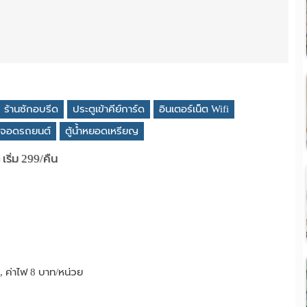
ร้านซักอบรีด
ประตูเข้าคีย์การ์ด
อินเตอร์เน็ต Wifi
ี่จอดรถยนต์
ตู้น้ำหยอดเหรียญ
ริ่ม 299/คืน
, ค่าไฟ 8 บาท/หน่วย