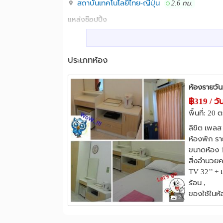
สถาบันเทคโนโลยีไทย-ญี่ปุ่น
2.6 กม.
Line ID :: @likitplace = https://lin.ee/vcoo0D3
แหล่งช๊อปปิ้ง
เดอะพาร์ค กรุงเทพกรีฑา
เดอะมอล
1.5 กม.
สถานที่ตั้ง :: - อยู่ใกล้ 4 แยกกรุงเทพกรีฑา (ซ.1 สุ
แฮปปี้แลนด์
โลตัส พัฒนาการ
2.1 กม.
- มาจาก ม.ราม , ม.Abac ถนนหลังราม ตรงตามทางม
ประเภทห้อง
โรงพยาบาล
รพ.สมิติเวช ศรีนครินทร์
รพ.ราม
1.1 กม.
- มาจาก ถนน ศรีนครินทร์ เจอ 4 แยกกรุงเทพกรีฑาเลี
รพ.เวชธานี
รพ.ลาดพร้าว
2.5 กม.
3.9 ก
ห้องรายวัน
฿319 / วั
- มาจาก แยกลำสาลี สังเกตุป้ายศรีนครินทร์ ตรงตา
อื่นๆ
พื้นที่: 20 
สวนสุขุมพันธ์
BTS แยกลำสำลี
0.4 กม.
Note :: หน้าปากซอย มีตลาดทุกวันตอนเย็น และ 7/
ลิขิต เพลส
แฟลตคลองจั่น
แยกนิด้า-รามคำแห
2.3 กม.
ห้องพัก ราย
เลขที่ 6 ถ.กรุงเทพกรีฑา ซอย 1 แขวง หัวหมาก เข
ขนาดห้อง 1
สิ่งอำนวย
โทร 02-379-3899 , 064-689-3899
TV 32’’ + เค
ร้อน ,
e-mail ::
tous2002@hotmail.com
ของใช้ในห้
2
https://www.facebook.com/Likit.Place