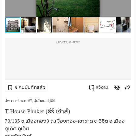
ราย
เดือน
ห้อง
ADVERTISEMENT
พัก
ราย
วัน
ลง
9 คนบันทึกแล้ว
แจ้งลบ
โฆษณา
คัดลอกลิงค์
อัพเดท: 4 พ.ค. 67, ผู้เข้าชม:
4,001
ลง
T-House Phuket (ธีร์ เฮ้าส์)
ประกาศ
70/105 ซ.เมืองทอง3 ถ.เมืองทอง-เขาขาด ต.วิชิต อ.เมือง
ภูเก็ต ภูเก็ต
ฟรี