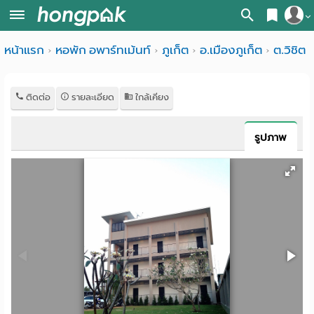
สมัครสมาชิก
หน้าแรก
หอพัก อพาร์ทเม้นท์
ภูเก็ต
อ.เมืองภูเก็ต
ต.วิชิต
หน้า
เข้าสู่ระบบ
แรก
ติดต่อ
รายละเอียด
ใกล้เคียง
ค้นหา
อ
หอพัก ใกล้ฉัน
รูปภาพ
พาร์
ค้นจากสถานีรถไฟฟ้า
ท
ค้นตามจังหวัด
เม้น
ค้นจากสถานศึกษา
ท์
ค้นจากแผนที่
ห้อง
ค้นแบบละเอียด
พัก