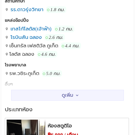
สถานศึกษา
รร.ดาวรุ่งวิทยา
1.8 กม.
แหล่งช๊อปปิ้ง
เทสโก้โลตัส(เจ้าฟ้า)
1.2 กม.
โรบินสัน ฉลอง
2.6 กม.
เซ็นทรัล เฟสติวัล ภูเก็ต
4.4 กม.
โลตัส ฉลอง
4.6 กม.
โรงพยาบาล
รพ.วชิระภูเก็ต
5.0 กม.
อื่นๆ
วัดฉลอง ภูเก็ต
เขารัง
4.1 กม.
4.6 กม.
ประเภทห้อง
ห้องสตูดิโอ
฿6,000 / เดือน