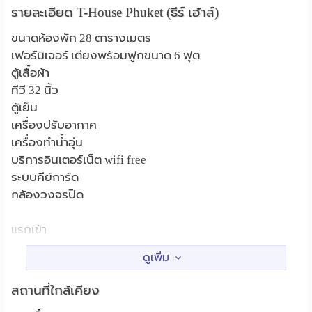
รายละเอียด T-House Phuket (ธีร์ เฮ้าส์)
ขนาดห้องพัก 28 ตารางเมตร
เฟอร์นิเจอร์ เตียงพร้อมฟูกขนาด 6 ฟุต
ตู้เสื้อผ้า
ทีวี 32 นิ้ว
ตู้เย็น
เครื่องปรับอากาศ
เครื่องทำน้ำอุ่น
บริการอินเตอร์เน็ต wifi free
ระบบคีย์การ์ด
กล้องวงจรปิด
แรกเข้า
จ่ายเงินมัดจำ 6,000 บาท พร้อมค่าเช่า 6,000 บาท
หอชมวิวเขาขาด,สวนเฉลิมพระเกียรติ ร.9
สถานที่ใกล้เคียง :
(สวนหลวง),Central Festival Phuket,สวนสาธารณะ สะพาน
สถานที่ใกล้เคียง
หิน