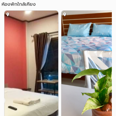
ห้องพักใกล้เคียง
❮
❯