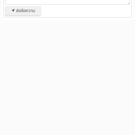
ส่งข้อความ
รวมหอพัก ห้องพักรายวัน
หอพักใกล้ฉัน
หอพักใกล้สถานศึกษา
ห้องพักรายวันใกล้ฉัน