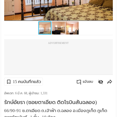
ราย
เดือน
ห้อง
พัก
ADVERTISEMENT
ราย
วัน
ลง
โฆษณา
15 คนบันทึกแล้ว
แจ้งลบ
ลง
คัดลอกลิงค์
อัพเดท: 6 มี.ค. 68, ผู้เข้าชม:
1,331
รักษ์อัยรา (ซอยตาเอียด ติดโรบินสันฉลอง)
ประกาศ
66/90-91 ซ.ตาเอียด ถ.เจ้าฟ้า ต.ฉลอง อ.เมืองภูเก็ต ภูเก็ต
ฟรี