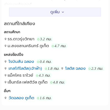
ค่ายมวยไทเกอร์
สถานที่ใกล้เคียง
สถานศึกษา
รร.ดาวรุ่งวิทยา
3.2 กม.
ม.สงขลานครินทร์ ภูเก็ต
4.7 กม.
แหล่งช๊อปปิ้ง
โรบินสัน ฉลอง
0.4 กม.
เทสโก้โลตัส(เจ้าฟ้า)
โลตัส ฉลอง
1.8 กม.
2.3 กม.
แม็คโคร ราไวย์
4.3 กม.
เซ็นทรัล เฟสติวัล ภูเก็ต
4.8 กม.
อื่นๆ
วัดฉลอง ภูเก็ต
1.6 กม.