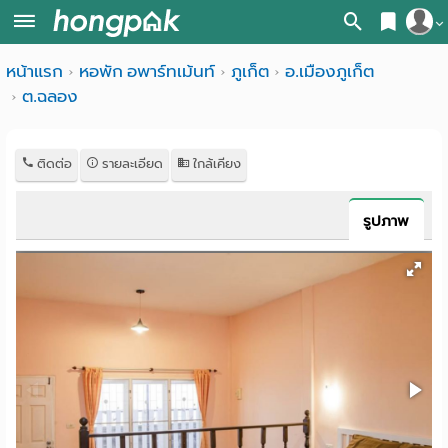
สมัครสมาชิก
หน้าแรก
หอพัก อพาร์ทเม้นท์
ภูเก็ต
อ.เมืองภูเก็ต
หน้า
ต.ฉลอง
เข้าสู่ระบบ
แรก
ค้นหา
ติดต่อ
รายละเอียด
ใกล้เคียง
อ
หอพัก ใกล้ฉัน
รูปภาพ
พาร์
ค้นจากสถานีรถไฟฟ้า
ท
ค้นตามจังหวัด
เม้น
ค้นจากสถานศึกษา
ท์
ค้นจากแผนที่
ห้อง
ค้นแบบละเอียด
พัก