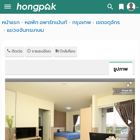
สมัครสมาชิก
หน้าแรก
หอพัก อพาร์ทเม้นท์
กรุงเทพ
เขตจตุจักร
หน้า
แขวงจันทรเกษม
เข้าสู่ระบบ
แรก
ค้นหา
ติดต่อ
รายละเอียด
ใกล้เคียง
อ
หอพัก ใกล้ฉัน
รูปภาพ
พาร์
ค้นจากสถานีรถไฟฟ้า
ท
ค้นตามจังหวัด
เม้น
ค้นจากสถานศึกษา
ท์
ค้นจากแผนที่
ห้อง
ค้นแบบละเอียด
พัก