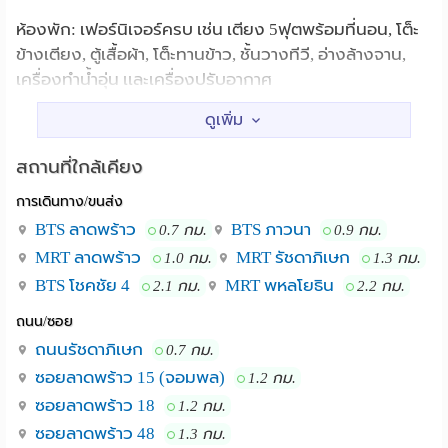
ห้องพัก: เฟอร์นิเจอร์ครบ เช่น เตียง 5ฟุตพร้อมที่นอน, โต็ะ
ข้างเตียง, ตู้เสื้อผ้า, โต็ะทานข้าว, ชั้นวางทีวี, อ่างล้างจาน,
เครื่องทำน้ำอุ่น เเละเครื่องปรับอากาศ
ระบบรักษาปลอดภัย: รปภ 24ชม, ระบบเข้า-ออกด้วยประตู
คีย์การ์ด เเละ กล้องวงจรปิด
สถานที่ใกล้เคียง
การเดินทาง/ขนส่ง
ที่ตั้ง: การเดินทางสะดวกเนื่องจากอาพาร์ทเม้นตั้งอยู่ใกล้
MRT ลาดพร้าว เเละซอย35 เป็นซอยที่สามารถออกถนนหลัก
BTS ลาดพร้าว
BTS ภาวนา
0.7 กม.
0.9 กม.
ได้หลายสาย เช่น ลาดพร้าว, รัชดา, เลียบด่วนรามอินทรา
MRT ลาดพร้าว
MRT รัชดาภิเษก
1.0 กม.
1.3 กม.
เป็นต้น
BTS โชคชัย 4
MRT พหลโยธิน
2.1 กม.
2.2 กม.
ศาลอาญา เเละ สำนักอัยการ รัชดา ห้างสรรพ
สถานที่ใกล้เคียง :
ถนน/ซอย
สินค้าใกล้เคียงเช่น เซ็นทรัล-ลาดพร้าว, Big C เเละ เซ็นทรัล
ถนนรัชดาภิเษก
0.7 กม.
อีสวิล มหาลัยวิทยาลัยใกล้เคียง เช่น หอการค้า เเละ ราชภัฏ
ซอยลาดพร้าว 15 (จอมพล)
1.2 กม.
จันทรเกษม
ซอยลาดพร้าว 18
1.2 กม.
ซอยลาดพร้าว 48
1.3 กม.