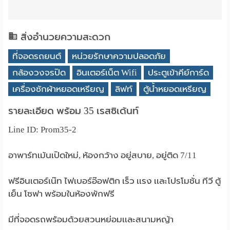
สิ่งอำนวยความสะดวก
ที่จอดรถยนต์
หน่วยรักษาความปลอดภัย
กล้องวงจรปิด
อินเตอร์เน็ต Wifi
ประตูเข้าคีย์การ์ด
เครื่องซักผ้าหยอดเหรียญ
ลิฟท์
ตู้น้ำหยอดเหรียญ
รายละเอียด พร้อม 35 เรสซิเด้นท์
Line ID: Prom35-2
อาพาร์ทเม้นเปิดใหม่, ห้องกว้าง อยู่สบาย, อยู่ติด 7/11
ฟรีอินเตอร์เน๊ท ไฟเบอร์อ๊อฟติก เร็ว เเรง เเละโปรโมชั่น ทีวี ตู้
เย็น โซฟา พร้อมในห้องพักฟรี
มีที่จอดรถพร้อมด้วยสวนหย่อมเเละสนามหญ้า