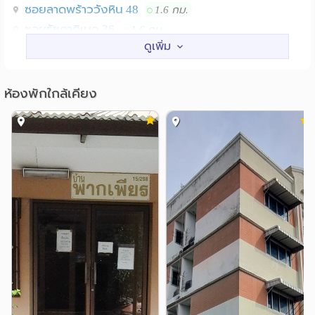
ซอยลาดพร้าววังหิน 48
1.6 กม.
ซอยรัชดาภิเษก 36
1.6 กม.
สถานศึกษา
ม.ราชภัฏจันทรเกษม
1.4 กม.
ห้องพักใกล้เคียง
ม.เซนต์จอห์น
2.3 กม.
รร.กุนนทีรุทธารามวิทยาคม
3.1 กม.
สถาบันการบินพลเรือน
3.1 กม.
รร.บดินทรเดชา 3
ม.หอการค้า
3.2 กม.
3.9 กม.
แหล่งช๊อปปิ้ง
โฮมโปรลาดพร้าว
1.4 กม.
เดอะ เชลเตอร์ โชคชัย 4
1.9 กม.
เทสโก้โลตัส วังหิน
2.0 กม.
เทสโก้โลตัส(ลาดพร้าว)
2.1 กม.
ตลาดโชคชัย 4
โลตัส ลาดพร้าว
2.2 กม.
2.2 กม.
โรงพยาบาล