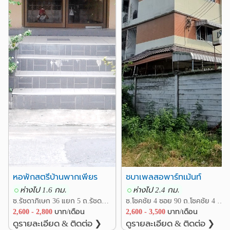
รพ.เปาโล เมโมเรียล โชคชัย4
1.7 กม.
รพ.เปาโล เกษตร
3.1 กม.
รพ.เปาโล เมโมเรียล พหลโยธิน
3.8 กม.
❮
❯
รพ.เปาโลเมโมเรียล
รพ.วิภาวดี
3.8 กม.
4.7 กม.
อื่นๆ
แยกรัชดา ลาดพร้าว
0.8 กม.
ศาลอาญา ถนนรัชดา
1.1 กม.
การบินไทย สำนักงานใหญ่
2.2 กม.
ตึกช้าง
ห้าแยกลาดพร้าว
2.4 กม.
2.4 กม.
บริษัทจัดการและพัฒนาทรัพยากรน้ำภาคตะวันออก จำกัด
(มหาชน)
2.5 กม.
หอพักสตรีบ้านพากเพียร
ชบาเพลสอพาร์ทเม้นท์
ห่างไป 1.6 กม.
ห่างไป 2.4 กม.
ซ.รัชดาภิเษก 36 แยก 5 ถ.รัชดาภิเษก แขวงจันทรเกษม เขตจตุจักร กรุงเทพ
ซ.โชคชัย 4 ซอย 90 ถ.โชคชัย 4 แขวงลาดพร้าว เขตลาดพร้าว กรุงเทพ
2,600 - 2,800
บาท/เดือน
2,600 - 3,500
บาท/เดือน
ดูรายละเอียด & ติดต่อ ❯
ดูรายละเอียด & ติดต่อ ❯