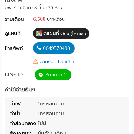
กรุงเทพ
อพาร์ทเม้นท์
8 ชั้น
75 ห้อง
•
•
Language
6,500
รายเดือน
บาท/เดือน
:
English
ดูแผนที่
ดูแผนที่ Google map
0649570498
โทรศัพท์
อ่านก่อนโอนเงิน..
Prom35-2
LINE ID
ค่าใช้จ่ายอื่นๆ
ค่าไฟ
โทรสอบถาม
ค่าน้ำ
โทรสอบถาม
ค่าส่วนกลาง
ไม่มี
สัญญาเช่า
ขั้นต่ำ 6 เดือน