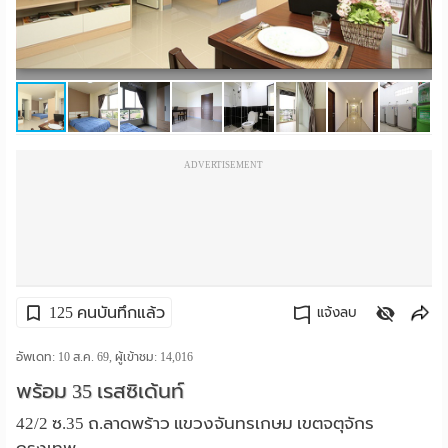
ราย
เดือน
ห้อง
พัก
ADVERTISEMENT
ราย
วัน
ลง
โฆษณา
125 คนบันทึกแล้ว
แจ้งลบ
ลง
คัดลอกลิงค์
อัพเดท: 10 ส.ค. 69, ผู้เข้าชม:
14,016
พร้อม 35 เรสซิเด้นท์
ประกาศ
42/2 ซ.35 ถ.ลาดพร้าว แขวงจันทรเกษม เขตจตุจักร
ฟรี