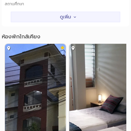
สถานศึกษา
รร.ศรีธนา เชียงใหม่
0.9 กม.
คณะเภสัชศาสตร์ ม.เชียงใหม่
1.2 กม.
ม.เชียงใหม่
1.3 กม.
ห้องพักใกล้เคียง
รร.พาณิชยการลานนา (LCC)
1.4 กม.
หลัง มช.
1.6 กม.
ม.เทคโนโลยีราชมงคล ภาคพายัพ
1.7 กม.
แหล่งช๊อปปิ้ง
ศูนย์การค้าเมญ่า (MAYA)
0.3 กม.
ตลาดต้นพยอม
1.2 กม.
เซ็นทรัล กาดสวนแก้ว
1.2 กม.
สันติธรรมพลาซ่า
1.3 กม.
คอมพิวเตอร์ซิตี้
ไอคอน พลาซ่า
1.6 กม.
1.7 กม.
โรงพยาบาล
รพ.ประสาทเชียงใหม่
1.3 กม.