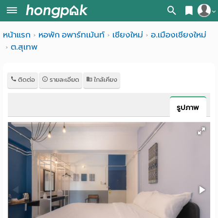
สมัครสมาชิก
หน้าแรก
หอพัก อพาร์ทเม้นท์
เชียงใหม่
อ.เมืองเชียงใหม่
หน้า
ต.สุเทพ
เข้าสู่ระบบ
แรก
ค้นหา
ติดต่อ
รายละเอียด
ใกล้เคียง
อ
หอพัก ใกล้ฉัน
รูปภาพ
พาร์
ค้นจากสถานีรถไฟฟ้า
ท
ค้นตามจังหวัด
เม้น
ค้นจากสถานศึกษา
ท์
ค้นจากแผนที่
ห้อง
ค้นแบบละเอียด
พัก