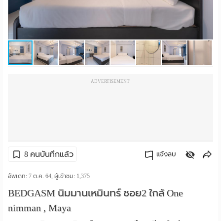
ราย
เดือน
ห้อง
พัก
ADVERTISEMENT
ราย
วัน
ลง
โฆษณา
8 คนบันทึกแล้ว
แจ้งลบ
ลง
คัดลอกลิงค์
อัพเดท: 7 ต.ค. 64, ผู้เข้าชม:
1,375
BEDGASM นิมมานเหมินทร์ ซอย2 ใกล้ One
ประกาศ
nimman , Maya
ฟรี