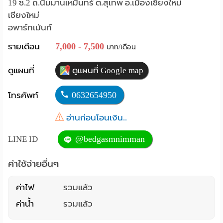
19 ซ.2 ถ.นิมมานเหมินทร์ ต.สุเทพ อ.เมืองเชียงใหม่
Language
เชียงใหม่
อพาร์ทเม้นท์
:
7,000 - 7,500
รายเดือน
บาท/เดือน
English
ดูแผนที่
ดูแผนที่ Google map
0632654950
โทรศัพท์
อ่านก่อนโอนเงิน..
@bedgasmnimman
LINE ID
ค่าใช้จ่ายอื่นๆ
ค่าไฟ
รวมแล้ว
ค่าน้ำ
รวมแล้ว