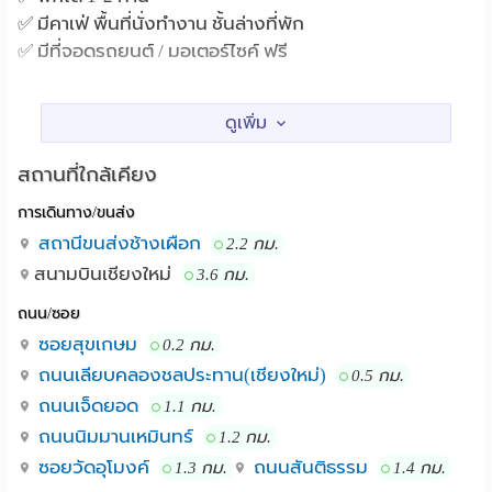
✅ มีคาเฟ่ พื้นที่นั่งทำงาน ชั้นล่างที่พัก
✅ มีที่จอดรถยนต์ / มอเตอร์ไซค์ ฟรี
✅ สัญญาเดือนต่อเดือนไม่ผูกมัด
โครงการ One Nimman , Maya Shopping Mall
สถานที่ใกล้เคียง :
สถานที่ใกล้เคียง
การเดินทาง/ขนส่ง
สถานีขนส่งช้างเผือก
2.2 กม.
สนามบินเชียงใหม่
3.6 กม.
ถนน/ซอย
ซอยสุขเกษม
0.2 กม.
ถนนเลียบคลองชลประทาน(เชียงใหม่)
0.5 กม.
ถนนเจ็ดยอด
1.1 กม.
ถนนนิมมานเหมินทร์
1.2 กม.
ซอยวัดอุโมงค์
ถนนสันติธรรม
1.3 กม.
1.4 กม.