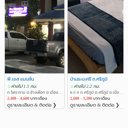
รพ.เชียงใหม่ราม
1.5 กม.
รพ.มหาราช เชียงใหม่(สวนดอก)
1.6 กม.
❮
❯
ศูนย์ศรีพัฒน์
รพ.ช้างเผือก
1.6 กม.
2.3 กม.
รพ.สวนปรุง
2.6 กม.
อื่นๆ
วันนิมมาน
ถนนศิริมังคลาจารย์
0.3 กม.
0.7 กม.
หอประชุมมหาวิทยาลัยเชียงใหม่
0.9 กม.
แยกเจ็ดยอด
1.1 กม.
ซอยทานตะวัน เชียงใหม่
1.2 กม.
วัดเจ็ดยอด
1.2 กม.
พี.เอส แมนชั่น
บ้านธะนะศรี ถ.ศรีภูมิ
ห่างไป 1.5 กม.
ห่างไป 2.2 กม.
ถ.โพธาราม ต.ช้างเผือก อ.เมืองเชียงใหม่ เชียงใหม่
ซ.6 ก ถ.ศรีภูมิ ต.ศรีภูมิ อ.เมืองเชียงใหม่ เชียงใหม่
2,400 - 4,600
บาท/เดือน
2,600 - 3,200
บาท/เดือน
ดูรายละเอียด & ติดต่อ ❯
ดูรายละเอียด & ติดต่อ ❯