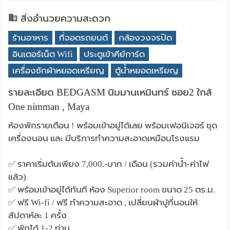
สิ่งอำนวยความสะดวก
ร้านอาหาร
ที่จอดรถยนต์
กล้องวงจรปิด
อินเตอร์เน็ต Wifi
ประตูเข้าคีย์การ์ด
เครื่องซักผ้าหยอดเหรียญ
ตู้น้ำหยอดเหรียญ
รายละเอียด BEDGASM นิมมานเหมินทร์ ซอย2 ใกล้
One nimman , Maya
ห้องพักรายเดือน ! พร้อมเข้าอยู่ได้เลย พร้อมเฟอนิเจอร์ ชุด
เครื่องนอน และ มีบริการทำความสะอาดเหมือนโรงแรม
✅ ราคาเริ่มต้นเพียง 7,000.-บาท / เดือน (รวมค่าน้ำ-ค่าไฟ
แล้ว)
✅ พร้อมเข้าอยู่ได้ทันที ห้อง Superior room ขนาด 25 ตร.ม.
✅ ฟรี Wi-fi / ฟรี ทำความสะอาด , เปลี่ยนผ้าปูที่นอนให้
สัปดาห์ละ 1 ครั้ง
✅ พักได้ 1-2 ท่าน