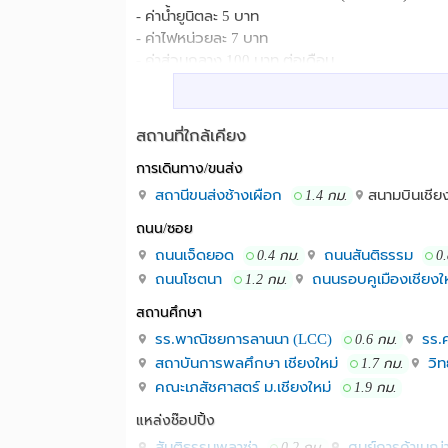
- ค่าน้ำยูนิตละ 5 บาท
- ค่าไฟหน่วยละ 7 บาท
- ค่าส่วนกลาง 100 บาท ต่อเดือน
- มีเครื่องซักผ้าหยอดเหรียญ, ตู้น้ำหยอดเหรียญ 
- ห้องพัดลม แรกเข้าจ่าย 7450 (เตียงเดี่ยว) 7700 (เ
ค่าประกัน 3,500 + ค่าห้อง 3,500 + ผ้ารองกันเปื้
สถานที่ใกล้เคียง
- ห้องแอร์ แรกเข้าจ่าย 8450 (เตียงเดี่ยว) 8700 (เตีย
การเดินทาง/ขนส่ง
ค่าประกัน 4,000 + ค่าห้อง 4,000 + ผ้ารองกันเปื้
- สัญญา 6 เดือน
สถานีขนส่งช้างเผือก
สนามบินเชีย
1.4 กม.
- จอง 1,000 บาท ที่เหลือจ่ายวันทำสัญญาย้ายเข้า
ถนน/ซอย
จองห้องพัก หรือสอบถามรายละเอียดเพิ่มเติมได้เลยท
ถนนเจ็ดยอด
ถนนสันติธรรม
0.4 กม.
0
คุณพลอย เบอร์ 086-1175087
ถนนโชตนา
ถนนรอบคูเมืองเชียงให
หรือ add line เบอร์ 086-1175087
1.2 กม.
สันติธรรม เมญ่า เมย่า นิมมาน นิมมาน
สถานศึกษา
สถานที่ใกล้เคียง :
รร.พาณิชยการลานนา (LCC)
รร.ศ
0.6 กม.
สถาบันการพลศึกษา เชียงใหม่
วิท
1.7 กม.
คณะเภสัชศาสตร์ ม.เชียงใหม่
1.9 กม.
แหล่งช๊อปปิ้ง
สันติธรรมพลาซ่า
ศูนย์การค้าเมญ
0.2 กม.