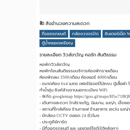
สิ่งอำนวยความสะดวก
ที่จอดรถยนต์
กล้องวงจรปิด
อินเตอร์เน็ต W
ตู้น้ำหยอดเหรียญ
รายละเอียด วิวล์เทวัญ คอร์ท สันติธรรม
หอพักวิวล์เทวัญ
หอพักโซนสันติธรรมบริการห้องพักรายเดือน
ห้องพัดลม 3500/เดือน ห้องแอร์ 4000/เดือน
- ขนาดห้อง 6x4 เมตร เฟอร์นิเจอร์ไม้ครบ ตู้เสื้อผ้า
ทําน้ําอุ่น ซิงค์ล้างจานนอกระเบียง WiFi
- พิกัด googlemap https://goo.gl/maps/H5o71B
- เดินทางสะดวก ใกล้ราชภัฏ, นิมมาน, เมญ่า, เจ็ดยอ
- สถานที่ใกล้เคียง ร้านกาแฟ ร้านอาหาร เซเว่น เมญ่
- มีกล้อง CCTV ตลอด 24 ชั่วโมง
- ประตูคีย์การ์ด
- มีที่จอดรถยนต์ และ มอเตอร์ไซต์(ใต้หลังคา)