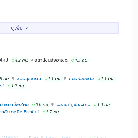
และ ใกล้ๆมีบริการอบผ้าหยอดเหรียญ
ตียงคู่)
อนตามขนาดเตียง 450/700
งคู่)
อนตามขนาดเตียง 450/700
งใหม่
สถานีขนส่งอาเขต
4.2 กม.
4.5 กม.
ี่
ซอยสุขเกษม
ถนนห้วยแก้ว
.8 กม.
1.1 กม.
1.1 กม.
ม่
1.2 กม.
เหมิทร์ ราชภัฏเชียงใหม่
รีธนา เชียงใหม่
ม.ราชภัฏเชียงใหม่
0.8 กม.
1.3 กม.
ยาลัยเทคนิคเชียงใหม่
1.7 กม.
่า (MAYA)
เซ็นทรัล กาดสวนแก้ว
0.8 กม.
1.0 กม.