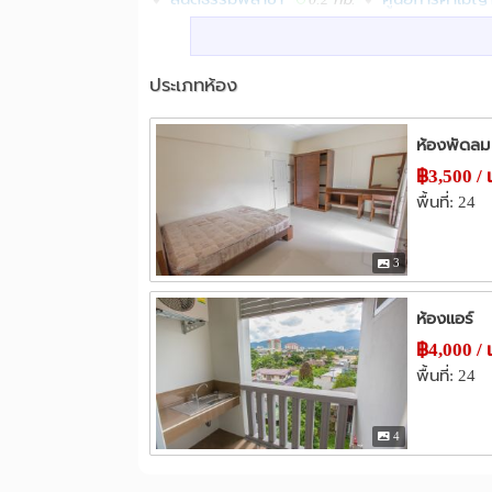
ตลาดศิริวัฒนา(ธานินทร์)
ซีเอ็มศู
1.1 กม.
โรงพยาบาล
ประเภทห้อง
รพ.เชียงใหม่ราม
รพ.ช้างเผือก
1.2 กม.
รพ.มหาราช เชียงใหม่(สวนดอก)
ร
1.8 กม.
ห้องพัดลม
อื่นๆ
฿3,500 / 
ซอยทานตะวัน เชียงใหม่
แยกเจ็ด
0.1 กม.
พื้นที่: 24
ถนนศิริมังคลาจารย์
ถนนข่วงสิงห์
0.8 กม.
3
ห้องแอร์
฿4,000 / 
พื้นที่: 24
4