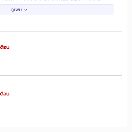
นย์คอมพิวเตอร์
คอมพิวเตอร์ซิตี้
1.1 กม.
1.2 กม.
ศูนย์ศรีพัฒน์
1.5 กม.
1.8 กม.
พ.ประสาทเชียงใหม่
รพ.ลานนา
1.8 กม.
1.9 กม.
เดือน
ยอด
ซอยเวียงบัว
วัดเจ็ดยอด
0.3 กม.
0.4 กม.
0.4 กม.
0.9 กม.
เดือน