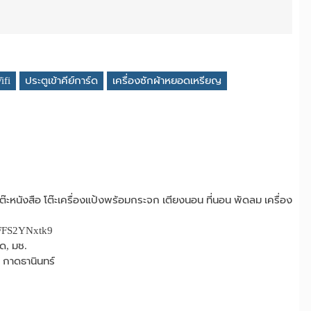
ifi
ประตูเข้าคีย์การ์ด
เครื่องซักผ้าหยอดเหรียญ
 โต๊ะหนังสือ โต๊ะเครื่องแป้งพร้อมกระจก เตียงนอน ที่นอน พัดลม เครื่อง
QFFS2YNxtk9
ด, มช.
า กาดธานินทร์