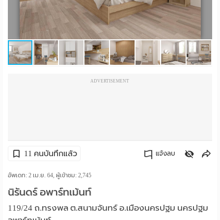
ราย
เดือน
ห้อง
พัก
ADVERTISEMENT
ราย
วัน
ลง
โฆษณา
11 คนบันทึกแล้ว
แจ้งลบ
ลง
คัดลอกลิงค์
อัพเดท: 2 เม.ย. 64, ผู้เข้าชม:
2,745
นิรันดร์ อพาร์ทเม้นท์
ประกาศ
119/24 ถ.ทรงพล ต.สนามจันทร์ อ.เมืองนครปฐม นครปฐม
ฟรี