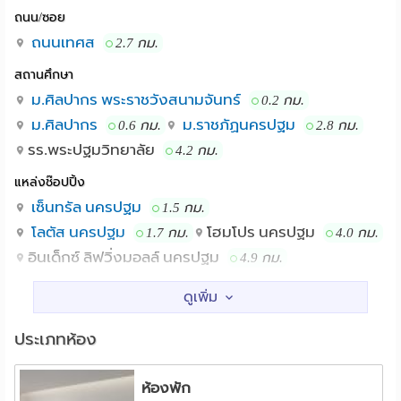
ถนน/ซอย
ถนนเทศส
2.7 กม.
สถานศึกษา
ม.ศิลปากร พระราชวังสนามจันทร์
0.2 กม.
ม.ศิลปากร
ม.ราชภัฏนครปฐม
0.6 กม.
2.8 กม.
รร.พระปฐมวิทยาลัย
4.2 กม.
แหล่งช๊อปปิ้ง
เซ็นทรัล นครปฐม
1.5 กม.
โลตัส นครปฐม
โฮมโปร นครปฐม
1.7 กม.
4.0 กม.
อินเด็กซ์ ลิฟวิ่งมอลล์ นครปฐม
4.9 กม.
โรงพยาบาล
รพ.สนามจันทร์
รพ.เทพากร
0.9 กม.
2.9 กม.
ประเภทห้อง
รพ.กรุงเทพคริสเตียนนครปฐม
3.2 กม.
รพ.นครปฐม
4.1 กม.
ห้องพัก
อื่นๆ