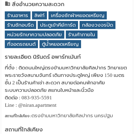
สิ่งอำนวยความสะดวก
ร้านอาหาร
ลิฟท์
เครื่องซักผ้าหยอดเหรียญ
ร้านซักอบรีด
ประตูเข้าคีย์การ์ด
กล้องวงจรปิด
หน่วยรักษาความปลอดภัย
ร้านค้าภายใน
ที่จอดรถยนต์
ตู้น้ำหยอดเหรียญ
รายละเอียด นิรันดร์ อพาร์ทเม้นท์
ที่ตั้ง : ติดถนนใหญ่ตรงข้ามมหาวิทยาลัยศิลปากร วิทยาเขต
พระราชวังสนามจันทร์ เดินทางประตูใหญ่ เพียง 150 เมตร
ชั้น 2 เป็นร้านค้าเช่า สะดวก สบายต่อคนพักอาศัย
ระบบความปลอดภัย สแกนใบหน้าและนิ้วมือ
ติดต่อ : 083-935-5591
Line : @niran.apartment
ตรงข้ามมหาวิทยาลัยศิลปากร นครปฐม
สถานที่ใกล้เคียง :
สถานที่ใกล้เคียง