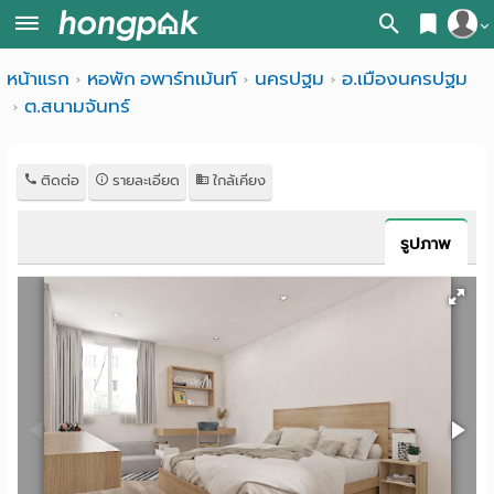
สมัครสมาชิก
หน้าแรก
หอพัก อพาร์ทเม้นท์
นครปฐม
อ.เมืองนครปฐม
หน้า
ต.สนามจันทร์
เข้าสู่ระบบ
แรก
ค้นหา
ติดต่อ
รายละเอียด
ใกล้เคียง
อ
หอพัก ใกล้ฉัน
รูปภาพ
พาร์
ค้นจากสถานีรถไฟฟ้า
ท
ค้นตามจังหวัด
เม้น
ค้นจากสถานศึกษา
ท์
ค้นจากแผนที่
ห้อง
ค้นแบบละเอียด
พัก