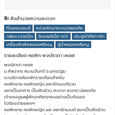
สิ่งอำนวยความสะดวก
ที่จอดรถยนต์
หน่วยรักษาความปลอดภัย
กล้องวงจรปิด
อินเตอร์เน็ต Wifi
ประตูเข้าคีย์การ์ด
เครื่องซักผ้าหยอดเหรียญ
ตู้น้ำหยอดเหรียญ
รายละเอียด หอพัก พงษ์ธาดา เพลส
พงษ์ธาดา เพลส
ม.ศิลปากร สนามจันทร์ จ.นครปฐม
เราบริการห้องพักรายเดือนสำหรับ
หอพักชาย หอพักหญิง อพาร์ทเมนต์รวม
แยกเป็นอาคาร เป็นสัดส่วน สะดวก สะอาด ปลอดภัย
เจ้าของดูแลผู้พักอาศัยทุกคนอย่างเป็นกันเอง
ไม่ต้องจ่ายแพงๆ
หอพักชาย หอพักหญิง และ อพาร์ทเมนต์ แยกเป็นสัดส่วน