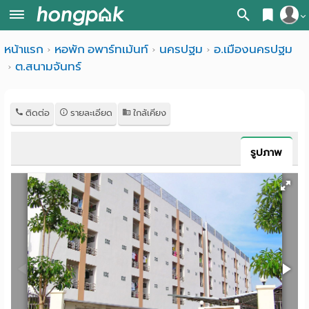
สมัครสมาชิก
หน้าแรก
หอพัก อพาร์ทเม้นท์
นครปฐม
อ.เมืองนครปฐม
หน้า
ต.สนามจันทร์
เข้าสู่ระบบ
แรก
ค้นหา
ติดต่อ
รายละเอียด
ใกล้เคียง
อ
หอพัก ใกล้ฉัน
รูปภาพ
พาร์
ค้นจากสถานีรถไฟฟ้า
ท
ค้นตามจังหวัด
เม้น
ค้นจากสถานศึกษา
ท์
ค้นจากแผนที่
ห้อง
ค้นแบบละเอียด
พัก