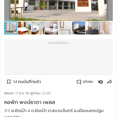
ราย
เดือน
ห้อง
พัก
ADVERTISEMENT
ราย
วัน
ลง
โฆษณา
54 คนบันทึกแล้ว
แจ้งลบ
ลง
คัดลอกลิงค์
อัพเดท: 17 มิ.ย. 69, ผู้เข้าชม:
21,335
หอพัก พงษ์ธาดา เพลส
ประกาศ
3/1 ซ.ยิงเป้า 4 ถ.ยิงเป้า ต.สนามจันทร์ อ.เมืองนครปฐม
ฟรี