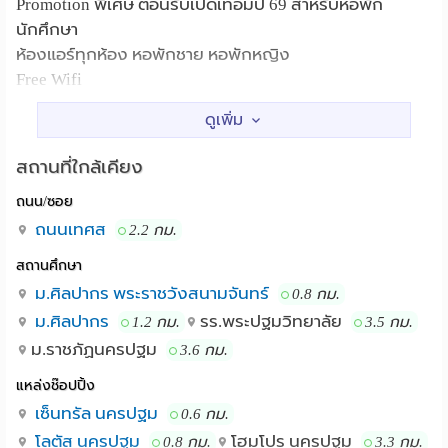
Promotion พิเศษ ตอนรับเปิดเทอมปี 69 สำหรับหอพัก
นักศึกษา
ห้องแอร์ทุกห้อง หอพักชาย หอพักหญิง
Free Wifi
แอดไลน์ https://bit.ly/Pongtada
รายละเอียดเพิ่มเติม
พิเศษสำหรับห้องขนาดใหญ่ 25 ตร.ม. ราคา 3500-4100
สถานที่ใกล้เคียง
พิเศษห้อง 21 ตร.ม. โซนหอพักชาย 3100-3300
ถนน/ซอย
สะดวกสบาย อยู่แหล่งชุมชน บรรยากาศสงบ เป็นส่วนตัว
ใกล้ ม.ศิลปากร แค่ 800 เมตร
ถนนเทศส
2.2 กม.
แยกเป็นสัดส่วน ห้องขนาดใหญ่ แอร์ TV อินเตอร์เนท
สถานศึกษา
อุปกรณ์ไฟฟ้าทุกอย่างแบบประหยัดไฟ ไม่ต้องกังวลกับค่า
ม.ศิลปากร พระราชวังสนามจันทร์
0.8 กม.
ไฟฟ้าที่แพงเกินจริงครับ
ม.ศิลปากร
รร.พระปฐมวิทยาลัย
1.2 กม.
3.5 กม.
ที่จอดรถยนต์กว้างขวาง จอดในร่มกันแดดกันฝน จอดแบบ
ม.ราชภัฏนครปฐม
3.6 กม.
สบายๆ ไม่ต้องกลัวโดนเชี่ยวชน
รปภ. 24 ชั่วโมง กล้องวงจรปิดทุกชั้น และโดยรอบอาคาร
แหล่งช๊อปปิ้ง
ประตูเข้าออกแบบKey-Card.
เซ็นทรัล นครปฐม
0.6 กม.
เหมาะอย่างยิ่งสำหรับ นักศึกษาศิลปากร เพราะใกล้
โลตัส นครปฐม
โฮมโปร นครปฐม
0.8 กม.
3.3 กม.