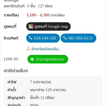
นครปฐม
อพาร์ทเม้นท์
5 ชั้น
127 ห้อง
•
•
Language
3,100 - 4,300
รายเดือน
บาท/เดือน
:
English
ดูแผนที่
ดูแผนที่ Google map
034-244-330
081-995-6115
โทรศัพท์
อ่านก่อนโอนเงิน..
@pongtadaplace
LINE ID
ค่าใช้จ่ายอื่นๆ
ค่าไฟ
7 บาท/หน่วย
ค่าน้ำ
เหมาจ่าย 120 บาท/คน
สัญญาเช่า
ขั้นต่ำ 12 เดือน
ค่ามัดจำ
8000