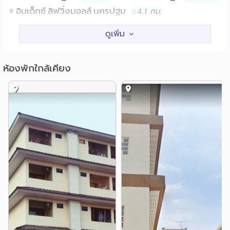
ม.ศิลปากร
อินเด็กซ์ ลิฟวิ่งมอลล์ นครปฐม
4.1 กม.
สนใจสอบถามข้อมูลเพิ่มเติมได้ที่
081-995-6115 หรือสำนักงาน 034-244-330
โรงพยาบาล
Line ID : @pongtadaplace
รพ.สนามจันทร์
รพ.เทพากร
0.7 กม.
2.3 กม.
https://www.facebook.com/PongtadaSilpakorn
รพ.กรุงเทพคริสเตียนนครปฐม
2.7 กม.
ห้องพักใกล้เคียง
#SUTCAS #TCAS #dek69 #หาหอ #Silpakorn
รพ.นครปฐม
3.4 กม.
#Freewifi #หอพักใกล้ม. #มหาวิทยาลัยศิลปากร
อื่นๆ
#อพาร์ทเมนต์ #ห้องพักราคาถูก #ห้องพักสะอาด
พระราชวังสนามจันทร์
#หอพัก #โรงแรม #ห้องเช่า
1.6 กม.
#ทีมศิลปากร #TCAS69 #artssu #ศิลปากร #ศิลปากรสนาม
องค์พระปฐมเจดีย์
2.0 กม.
จันทร์ #อักษรศิลปากร #ทีมอักษร
ที่ว่าการอำเภอเมืองนครปฐม
2.5 กม.
#วิศวะมศก #มศก #SU69 #หอนอกมศก
ศาลแขวงนครปฐม
2.7 กม.
#ทีมมศก #หอนอกศิลปากร #หอนอกมศก #สนามจันทร์ #หา
หอนาฬิกาพระประโทน
4.8 กม.
เมทมศก
ศาลากลางจังหวัดนครปฐม
5.0 กม.
โรงพยาบาลกรุงเทพสนามจันทร์, มหาวิทยาลัย
สถานที่ใกล้เคียง :
ศิลปากร วิทยาเขตพระราชวังสนามจันทร์, เทสโกโลตัส
นครปฐม