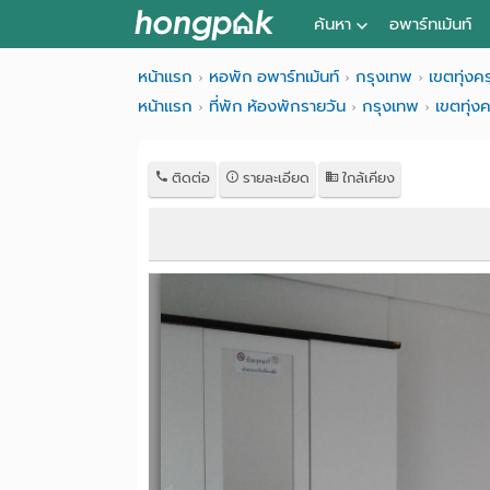
ค้นหา
อพาร์ทเม้นท์
หอพัก ใกล้ฉัน
หน้าแรก
หอพัก อพาร์ทเม้นท์
กรุงเทพ
เขตทุ่งคร
หน้าแรก
ที่พัก ห้องพักรายวัน
กรุงเทพ
เขตทุ่งค
ค้นจากสถานีรถไฟฟ้า
ค้นตามจังหวัด
ติดต่อ
รายละเอียด
ใกล้เคียง
ค้นจากสถานศึกษา
ค้นจากแผนที่
ค้นแบบละเอียด