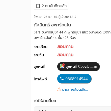
2 คนบันทึกแล้ว
อัพเดท: 26 ก.ค. 69, ผู้เข้าชม:
1,317
ทัศนินทร์ อพาร์ทเม้น
61/1 ซ.พุทธบูชา 44 ถ.พุทธบูชา แขวงบางมด เขตทุ่
อพาร์ทเม้นท์
4 ชั้น
28 ห้อง
•
•
สอบถาม
รายเดือน
สอบถาม
รายวัน
ดูแผนที่
ดูแผนที่ Google map
0868914944
โทรศัพท์
อ่านก่อนโอนเงิน..
ค่าใช้จ่ายอื่นๆ