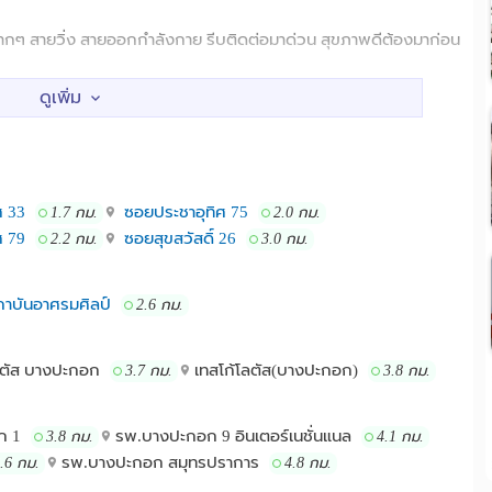
กๆ​ สายวิ่ง​ สายออกกำลังกาย​ รีบติดต่อมาด่วน​ สุขภาพดีต้องมาก่อน
าว
ศ 33
ซอยประชาอุทิศ 75
1.7 กม.
2.0 กม.
ศ 79
ซอยสุขสวัสดิ์ 26
2.2 กม.
3.0 กม.
าบันอาศรมศิลป์
2.6 กม.
ลตัส บางปะกอก
เทสโก้โลตัส(บางปะกอก)
3.7 กม.
3.8 กม.
.00 ได้เลยค่ะ
ก 1
รพ.บางปะกอก 9 อินเตอร์​เนชั่นแนล
ทิศ
3.8 กม.
4.1 กม.
รพ.บางปะกอก สมุทรปราการ
.6 กม.
4.8 กม.