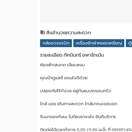
สิ่งอำนวยความสะดวก
กล้องวงจรปิด
เครื่องซักผ้าหยอดเหรียญ
ต
รายละเอียด ทัศนินทร์ อพาร์ทเม้น
ห้องพักสะอาด เงียบสงบ
คุณป้าดูแลดี แถมใจดีด้วย
ปลอดภัยไร้กังวล อยู่กันแบบครอบครัว
ใกล้ มจธ เดินทางสะดวก ใกล้มากนะขอบอก
รีบมาจองกันนะ ไม่ต้องเกรงใจ ยินดีบริการ
ติดต่อไดัเวลาทำการ 8.00-19.00 นะจ๊ะ ที่ 08689149