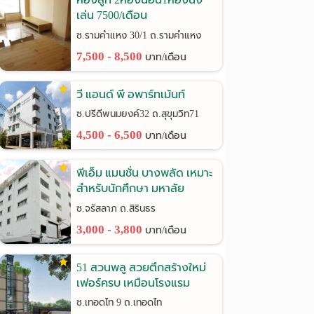
เล่น 7500/เดือน
รามคำแหง30/1
ซ.รามคำแหง 30/1 ถ.รามคำแหง
7,500 - 8,500
บาท/เดือน
วี แอนด์ พี อพาร์ทเม้นท์
ซ.ปรีดีพนมยงค์32 ถ.สุขุมวิท71
4,500 - 6,500
บาท/เดือน
พีเอ็ม แมนชั่น บางพลัด เหมาะ
สำหรับนักศึกษา มหาลัย
ราชภัฎฯ
ซ.จรัสลาภ ถ.สิรินธร
3,000 - 3,800
บาท/เดือน
51 สวนพลู สวยตึกสร้างใหม่
เฟอร์ครบ เหมือนโรงแรม
ซ.เทอดไท 9 ถ.เทอดไท