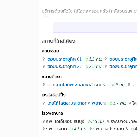
บริการด้วยหัวใจ ใส่ใจดุจครอบครัว​ ใกล้สวนธนฯ มา
นะจ๊ะ
มีหลายขนาดให้เลือกด้วยนะ รับรองสะอาดระดับห้าด
สถานที่ใกล้เคียง
ช่วงนี่เลือกห้อง เลือกชั้น ได้นะจ๊ะ ให้ไวเลย อิอิ
ถนน/ซอย
ยินดีต้อนต้อนรับ ทุกการติดต่อจ้า
ซอยประชาอุทิศ 61
ซอยประชาอุทิ
1.3 กม.
ซอยประชาอุทิศ 27
ซอยประชาอุทิ
2.2 กม.
อยู่ใกล้สวนธนนะจ๊ะ สายรักสุขภาพรีบติดต่อด่วน
สถานศึกษา
ม.เทคโนโลยีพระจอมเกล้าธนบุรี
สถ
ยินดีรับทุกการเยี่ยมชม คุณมาเยือนเราดีใจ
0.9 กม.
แหล่งช๊อปปิ้ง
อย่าลืมติดต่อมานะ โทร 0868914944
เทสโก้โลตัส(ประชาอุทิศ พลาซ่า)
โ
1.7 กม.
โทรติดต่อทางไลน์มายินดีนะจ๊ะ ในเวลาทำการ 8.00-19
โรงพยาบาล
รพ.​ ไอเอ็มเอช ธนบุรี
รพ.บางปะกอ
สวนธนฯ เทคโนบางมด จัสโก้ประชาอุ
3.6 กม.
สถานที่ใกล้เคียง :
รพ.บางมด
รพ.บางประกอก 3
4.3 กม.
4