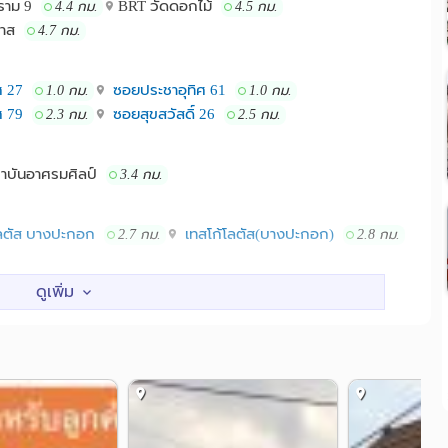
ราม 9
BRT วัดดอกไม้
4.4 กม.
4.5 กม.
วาส
4.7 กม.
ศ 27
ซอยประชาอุทิศ 61
1.0 กม.
1.0 กม.
ศ 79
ซอยสุขสวัสดิ์ 26
2.3 กม.
2.5 กม.
าบันอาศรมศิลป์
3.4 กม.
ลตัส บางปะกอก
เทสโก้โลตัส(บางปะกอก)
2.7 กม.
2.8 กม.
อก 1
รพ.บางปะกอก 9 อินเตอร์​เนชั่นแนล
2.8 กม.
3.9 กม.
สมุทรปราการ
รพ.ราชประชาสมาสัย
4.1 กม.
4.4 กม.
ิ์
4.7 กม.