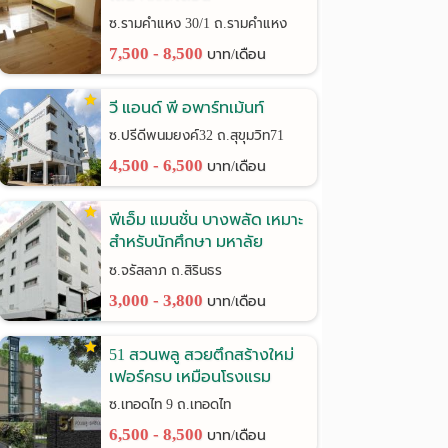
รามคำแหง30/1
ซ.รามคำแหง 30/1 ถ.รามคำแหง
7,500 - 8,500
บาท/เดือน
วี แอนด์ พี อพาร์ทเม้นท์
ซ.ปรีดีพนมยงค์32 ถ.สุขุมวิท71
4,500 - 6,500
บาท/เดือน
พีเอ็ม แมนชั่น บางพลัด เหมาะ
สำหรับนักศึกษา มหาลัย
ราชภัฎฯ
ซ.จรัสลาภ ถ.สิรินธร
3,000 - 3,800
บาท/เดือน
51 สวนพลู สวยตึกสร้างใหม่
เฟอร์ครบ เหมือนโรงแรม
ซ.เทอดไท 9 ถ.เทอดไท
6,500 - 8,500
บาท/เดือน