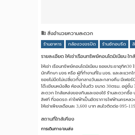
สิ่งอำนวยความสะดวก
ร้านอาหาร
กล้องวงจรปิด
ร้านซักอบรีด
ล
รายละเอียด ให้เช่าเรือนทรัพย์คอนโดมิเนียน ใก
ให้เช่า เรือนทรัพย์คอนโดมิเนียน ซอยประชาอุทิศ30
นักศึกษา มจธ หรือ ผู้ที่ทำงานที่ใน มจธ. และละแวกใ
ซอยไม่มืดไม่เปลี่ยวทั้งกลางวันและกลางคืน มีเฟอร์นิเ
โต๊ะเขียนหนังสือ ห้องน้ำในตัว ขนาด 30ตรม. อยู่ชั้
สะดวก ใกล้แหล่งของกินและของใช้ ร้านสะดวกซื้อ 
ลิฟท์ ที่จอดรถ ค่าไฟฟ้าเป็นอัตราการไฟฟ้านครหลว
ให้เช่าเพียงเดือนละ 3,600 บาท สนใจติดต่อ 095-11
สถานที่ใกล้เคียง
การเดินทาง/ขนส่ง