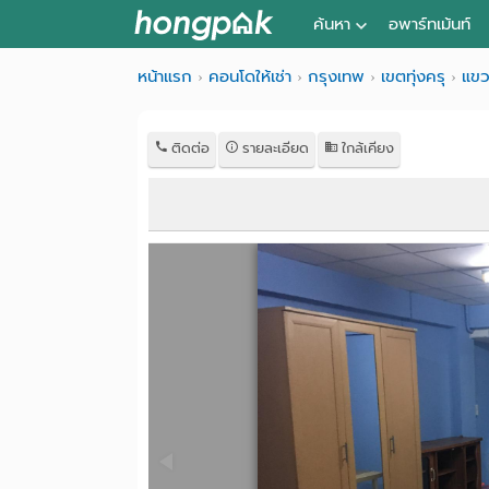
ค้นหา
อพาร์ทเม้นท์
หอพัก ใกล้ฉัน
หน้าแรก
คอนโดให้เช่า
กรุงเทพ
เขตทุ่งครุ
แข
ค้นจากสถานีรถไฟฟ้า
ติดต่อ
รายละเอียด
ใกล้เคียง
ค้นตามจังหวัด
ค้นจากสถานศึกษา
ค้นจากแผนที่
ค้นแบบละเอียด