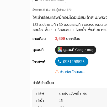
อัพเดท: 25 มิ.ย. 69, ผู้เข้าชม:
570
ให้เช่าเรือนทรัพย์คอนโดมิเนียน ใกล้ ม.พระ
133 ซ.ประชาอุทิศ 30 ถ.ประชาอุทิศ แขวงบางมด เขต
คอนโด
ชั้น 7
1 ห้องนอน
1 ห้องน้ำ
พื้นที่ 30 ตร
•
•
•
•
3,600
รายเดือน
บาท/เดือน
ดูแผนที่
ดูแผนที่ Google map
0951198525
โทรศัพท์
อ่านก่อนโอนเงิน..
ค่าใช้จ่ายอื่นๆ
ค่าไฟ
ตามใบแจ้งหนี้ กฟน
ค่าน้ำ
15