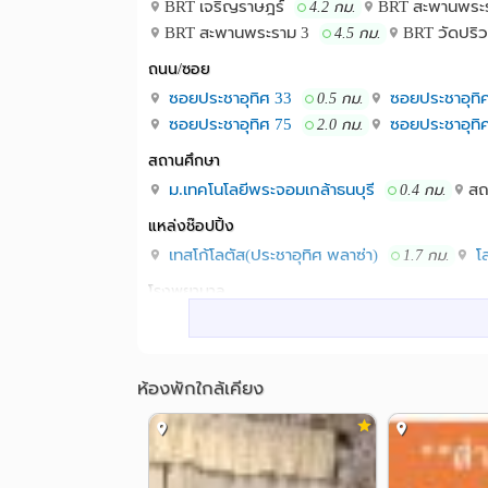
BRT เจริญราษฎร์
BRT สะพานพระ
4.2 กม.
BRT สะพานพระราม 3
BRT วัดปริ
4.5 กม.
ถนน/ซอย
ซอยประชาอุทิศ 33
ซอยประชาอุทิ
0.5 กม.
ซอยประชาอุทิศ 75
ซอยประชาอุทิ
2.0 กม.
สถานศึกษา
ม.เทคโนโลยีพระจอมเกล้าธนบุรี
สถ
0.4 กม.
แหล่งช๊อปปิ้ง
เทสโก้โลตัส(ประชาอุทิศ พลาซ่า)
โ
1.7 กม.
โรงพยาบาล
รพ.​ ไอเอ็มเอช ธนบุรี
รพ.บางปะก
2.7 กม.
รพ.บางประกอก 3
รพ.บางปะกอก 
4.0 กม.
อื่นๆ
ห้องพักใกล้เคียง
แยกสาธุประดิษฐ์
สวนสุขภาพลัดโพธ
4.5 กม.