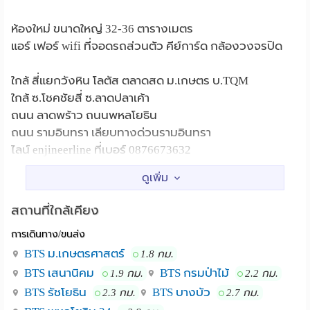
ห้องใหม่ ขนาดใหญ่ 32-36 ตารางเมตร
แอร์ เฟอร์ wifi ที่จอดรถส่วนตัว คีย์การ์ด กล้องวงจรปิด
ใกล้ สี่แยกวังหิน โลตัส ตลาดสด ม.เกษตร บ.TQM
ใกล้ ซ.โชคชัยสี่ ซ.ลาดปลาเค้า
ถนน ลาดพร้าว ถนนพหลโยธิน
ถนน รามอินทรา เลียบทางด่วนรามอินทรา
ไลน์ enjineerline ที่เบอร์ 0876673632
สี่แยกวังหิน โลตัส ตลาดสด ม.เกษตร บ.TQM
สถานที่ใกล้เคียง :
ซ.โชคชัยสี่ ซ.ลาดปลาเค้า โรงเรียนเทพวิทยา ถนน ลาดพร้าว
ถนนพหลโยธิน รพ.เมโย ถนน รามอินทรา เลียบทางด่วน
สถานที่ใกล้เคียง
รามอินทรา
การเดินทาง/ขนส่ง
BTS ม.เกษตรศาสตร์
1.8 กม.
BTS เสนานิคม
BTS กรมป่าไม้
1.9 กม.
2.2 กม.
BTS รัชโยธิน
BTS บางบัว
2.3 กม.
2.7 กม.