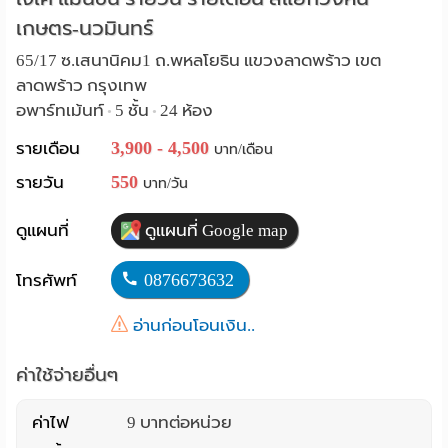
เกษตร-นวมินทร์
Language
65/17 ซ.เสนานิคม1 ถ.พหลโยธิน แขวงลาดพร้าว เขต
:
ลาดพร้าว กรุงเทพ
English
อพาร์ทเม้นท์
5 ชั้น
24 ห้อง
•
•
3,900 - 4,500
รายเดือน
บาท/เดือน
550
รายวัน
บาท/วัน
ดูแผนที่
ดูแผนที่ Google map
0876673632
โทรศัพท์
อ่านก่อนโอนเงิน..
ค่าใช้จ่ายอื่นๆ
ค่าไฟ
9 บาทต่อหน่วย