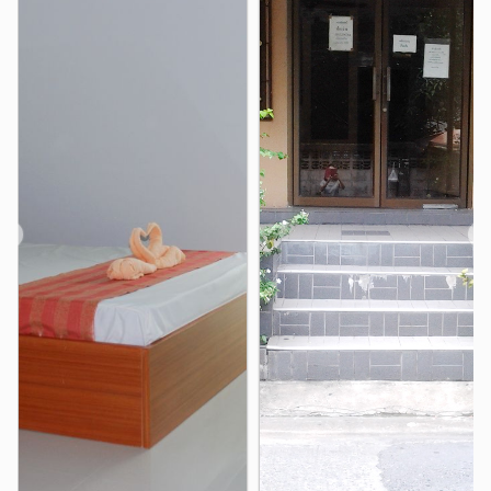
ตลาดบางบัว
3.1 กม.
เทสโก้โลตัส(ลาดพร้าว)
3.2 กม.
โลตัส ลาดพร้าว
3.3 กม.
โรงพยาบาล
รพ.เปาโล เกษตร
1.8 กม.
รพ.เปาโล เมโมเรียล โชคชัย4
3.4 กม.
รพ.วิภาวดี
3.4 กม.
❮
❯
อื่นๆ
สี่แยกวังหิน
กรมป่าไม้
0.1 กม.
2.2 กม.
ศาลอาญา ถนนรัชดา
ตึกช้าง
2.5 กม.
2.5 กม.
กรมทหารราบ 11
3.4 กม.
แยกรัชดา ลาดพร้าว
3.4 กม.