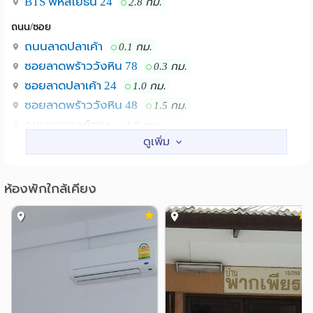
BTS พหลโยธิน 24
2.8 กม.
ถนน/ซอย
ถนนลาดปลาเค้า
0.1 กม.
ซอยลาดพร้าววังหิน 78
0.3 กม.
ซอยลาดปลาเค้า 24
1.0 กม.
ซอยลาดพร้าววังหิน 48
1.5 กม.
ถนนงามวงศ์วาน
1.8 กม.
ซอยพหลโยธิน 40
1.9 กม.
สถานศึกษา
ห้องพักใกล้เคียง
ม.ราชภัฏจันทรเกษม
2.0 กม.
รร.สารวิทยา
ม.ศรีปทุม
2.2 กม.
2.6 กม.
รร.สตรีวิทยา 2
3.0 กม.
ม.เกษตร บางเขน
ม.เซนต์จอห์น
3.0 กม.
4.0 กม.
แหล่งช๊อปปิ้ง
เทสโก้โลตัส วังหิน
0.9 กม.
เมเจอร์ รัชโยธิน
SCB Park Plaza
2.5 กม.
2.9 กม.