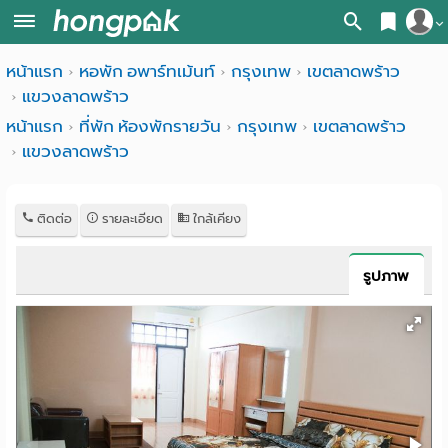
สมัครสมาชิก
หน้าแรก
หอพัก อพาร์ทเม้นท์
กรุงเทพ
เขตลาดพร้าว
หน้า
แขวงลาดพร้าว
เข้าสู่ระบบ
แรก
หน้าแรก
ที่พัก ห้องพักรายวัน
กรุงเทพ
เขตลาดพร้าว
แขวงลาดพร้าว
ค้นหา
อ
หอพัก ใกล้ฉัน
ติดต่อ
รายละเอียด
ใกล้เคียง
พาร์
ค้นจากสถานีรถไฟฟ้า
ท
ค้นตามจังหวัด
รูปภาพ
เม้น
ค้นจากสถานศึกษา
ท์
ค้นจากแผนที่
ห้อง
ค้นแบบละเอียด
พัก