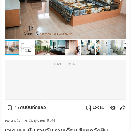
ราย
เดือน
ห้อง
พัก
ราย
ADVERTISEMENT
วัน
ลง
โฆษณา
ลง
45 คนบันทึกแล้ว
แจ้งลบ
ประกาศ
คัดลอกลิงค์
อัพเดท: 12 ก.ค. 69, ผู้เข้าชม:
9,844
ฟรี
เจเค แมนชั่น รายวัน รายเดือน สี่แยกวังหิน