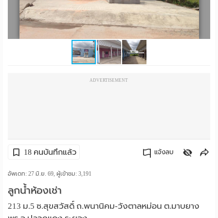
ราย
เดือน
ห้อง
พัก
ADVERTISEMENT
ราย
วัน
ลง
โฆษณา
18 คนบันทึกแล้ว
แจ้งลบ
ลง
คัดลอกลิงค์
อัพเดท: 27 มิ.ย. 69, ผู้เข้าชม:
3,191
ลูกน้ำห้องเช่า
ประกาศ
213 ม.5 ซ.สุขสวัสดิ์ ถ.พนานิคม-วังตาลหม่อน ต.มาบยาง
ฟรี