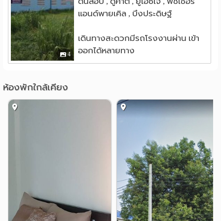
ดันลอป , ดูคาติ , ยูเอซีเจ , ฟิชเชอร์
แอนด์พายเคิล , บึงประดิษฐ์
เดินทางสะดวกมีรถโรงงานผ่าน เข้า
ออกได้หลายทาง
4
ห้องพักใกล้เคียง