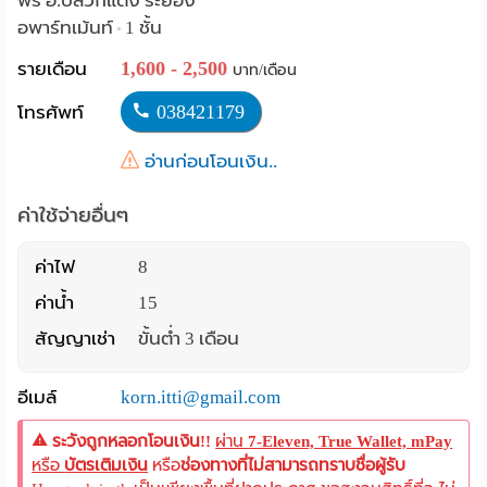
พร อ.ปลวกแดง ระยอง
อพาร์ทเม้นท์
1 ชั้น
•
Language
1,600 - 2,500
รายเดือน
บาท/เดือน
:
038421179
โทรศัพท์
English
อ่านก่อนโอนเงิน..
ค่าใช้จ่ายอื่นๆ
ค่าไฟ
8
ค่าน้ำ
15
สัญญาเช่า
ขั้นต่ำ 3 เดือน
อีเมล์
korn.itti@gmail.com
ระวังถูกหลอกโอนเงิน!!
ผ่าน
7-Eleven, True Wallet, mPay
หรือ
บัตรเติมเงิน
หรือ
ช่องทางที่ไม่สามารถทราบชื่อผู้รับ