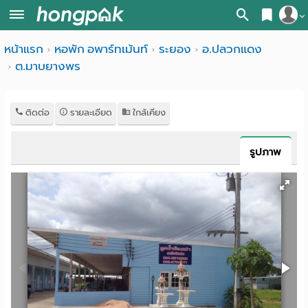
สมัครสมาชิก
หน้าแรก
หอพัก อพาร์ทเม้นท์
ระยอง
อ.ปลวกแดง
หน้า
ต.มาบยางพร
เข้าสู่ระบบ
แรก
ค้นหา
ติดต่อ
รายละเอียด
ใกล้เคียง
อ
หอพัก ใกล้ฉัน
รูปภาพ
พาร์
ค้นจากสถานีรถไฟฟ้า
ท
ค้นตามจังหวัด
เม้น
ค้นจากสถานศึกษา
ท์
ค้นจากแผนที่
ห้อง
ค้นแบบละเอียด
พัก