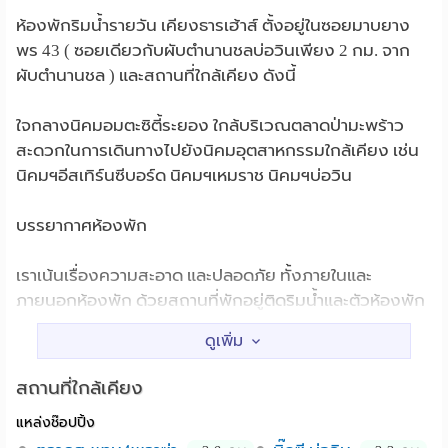
ห้องพักริมน้ำรายวัน เคียงธารเฮ้าส์ ตั้งอยู่ในซอยมาบยาง
พร 43 ( ซอยเดียวกับผับตำนานชลบ่อวินเพียง 2 กม. จาก
ผับตำนานชล ) และสถานที่ใกล้เคียง ดังนี้
ใจกลางนิคมอมตะซิตี้ระยอง ใกล้บริเวณตลาดป่ามะพร้าว
สะดวกในการเดินทางไปยังนิคมอุตสาหกรรมใกล้เคียง เช่น
นิคมฯอีสเทิร์นซีบอร์ด นิคมฯเหมราช นิคมฯบ่อวิน
บรรยากาศห้องพัก
เราเน้นเรื่องความสะอาด และปลอดภัย ทั้งภายในและ
ภายนอกห้องพัก ด้วยสถานที่พักอยู่ติดริมน้ำและตัวห้องพัก
แบบแยกหลัง ทำให้บรรยากาศเงียบและสงบ เหมาะแก่การ
พักผ่อนเป็นอย่างยิ่ง
สถานที่ใกล้เคียง
การเดินทาง
แหล่งช๊อปปิ้ง