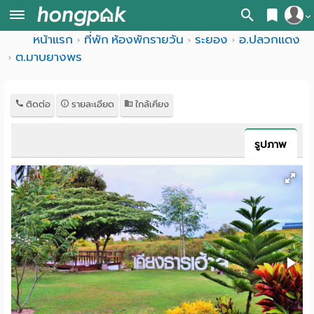
หน้าแรก
ที่พัก ห้องพักรายวัน
ระยอง
อ.ปลวกแดง
สมัครสมาชิก
หน้า
ต.มาบยางพร
เข้าสู่ระบบ
แรก
ติดต่อ
รายละเอียด
ใกล้เคียง
ค้นหา
อ
หอพัก ใกล้ฉัน
รูปภาพ
พาร์
ค้นจากสถานีรถไฟฟ้า
ท
ค้นตามจังหวัด
เม้น
ค้นจากสถานศึกษา
ท์
ค้นจากแผนที่
ห้อง
ค้นแบบละเอียด
พัก