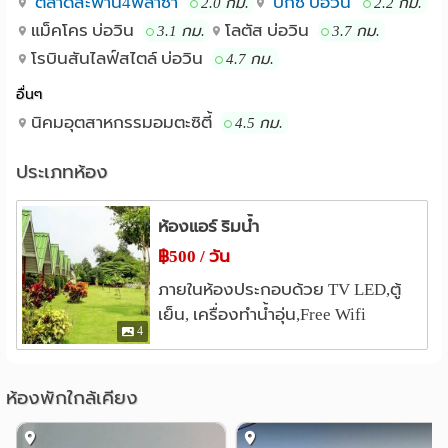
GPS 13.004584,101.105420
ตลาดสะพาน4พลาซ่า
บิ๊กซี บ่อวิน
2.0 กม.
2.2 กม.
แม็คโคร บ่อวิน
โลตัส บ่อวิน
3.1 กม.
3.7 กม.
ใกล้เคียงนิคมกรรมอมตะซิตี้ระยอง นิคมอีส
สถานที่ใกล้เคียง :
โรบินสันไลฟ์สไตล์ บ่อวิน
4.7 กม.
เทิร์นซีบอร์ด นิคมเหมราช โลตัสบ่อวิน โรบินสันบ่อวิน เมกะ
โฮมบ่อวิน
อื่นๆ
นิคมอุตสาหกรรมอมตะซิตี้
4.5 กม.
ประเภทห้อง
ห้องแอร์ ริมน้ำ
฿500 / วัน
ภายในห้องประกอบด้วย TV LED,ตู้
เย็น, เครื่องทำน้ำอุ่น,Free Wifi
4
ห้องพักใกล้เคียง