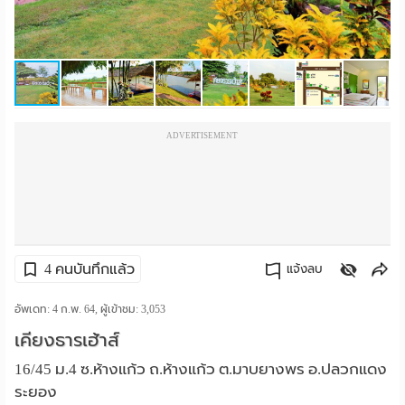
ราย
เดือน
ห้อง
พัก
ADVERTISEMENT
ราย
วัน
ลง
4 คนบันทึกแล้ว
แจ้งลบ
โฆษณา
คัดลอกลิงค์
อัพเดท: 4 ก.พ. 64, ผู้เข้าชม:
3,053
ลง
เคียงธารเฮ้าส์
ประกาศ
16/45 ม.4 ซ.ห้างแก้ว ถ.ห้างแก้ว ต.มาบยางพร อ.ปลวกแดง
ระยอง
ฟรี