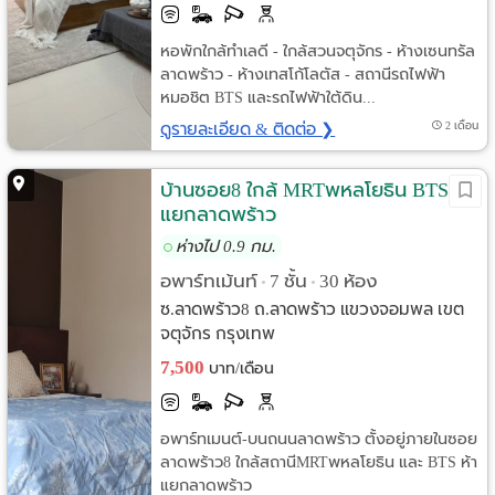
หอพักใกล้ทำเลดี - ใกล้สวนจตุจักร - ห้างเซนทรัล
ลาดพร้าว - ห้างเทสโก้โลตัส - สถานีรถไฟฟ้า
หมอชิต BTS และรถไฟฟ้าใต้ดิน...
ดูรายละเอียด & ติดต่อ ❯
2 เดือน
บ้านซอย8 ใกล้ MRTพหลโยธิน BTSห้า
แยกลาดพร้าว
ห่างไป 0.9 กม.
อพาร์ทเม้นท์
7 ชั้น
30 ห้อง
•
•
ซ.ลาดพร้าว8 ถ.ลาดพร้าว แขวงจอมพล เขต
จตุจักร กรุงเทพ
7,500
บาท/เดือน
อพาร์ทเมนต์-บนถนนลาดพร้าว ตั้งอยู่ภายในซอย
ลาดพร้าว8 ใกล้สถานีMRTพหลโยธิน และ BTS ห้า
แยกลาดพร้าว