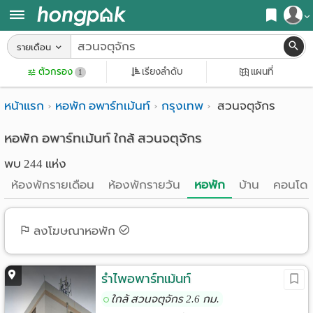
สมัครสมาชิก
รายเดือน
หน้า
ตัวกรอง
เรียงลำดับ
แผนที่
เข้าสู่ระบบ
1
แรก
หน้าแรก
หอพัก อพาร์ทเม้นท์
กรุงเทพ
สวนจตุจักร
ค้นหา
อ
หอพัก ใกล้ฉัน
หอพัก อพาร์ทเม้นท์ ใกล้ สวนจตุจักร
พบ 244 แห่ง
พาร์
ค้นจากสถานีรถไฟฟ้า
ห้องพักรายเดือน
ห้องพักรายวัน
หอพัก
บ้าน
คอนโด
ท
ค้นตามจังหวัด
เม้น
ค้นจากสถานศึกษา
ลงโฆษณาหอพัก
ท์
ค้นจากแผนที่
ห้อง
รำไพอพาร์ทเม้นท์
ค้นแบบละเอียด
ใกล้ สวนจตุจักร 2.6 กม.
พัก