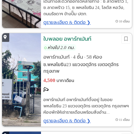
เดินทางสะดวกออกได้หลายทาง : ซ.ลาดพร้าว 1,
ซ.ลาดพร้าว 15, ซ.พหลโยธิน 24, โลตัส หอวัง,
ถนนรัชดาฯ ข้างปั๊ม ปตท.
ดูรายละเอียด & ติดต่อ ❯
10 เดือน
ใบพลอย อพาร์ทเม้นท์
ห่างไป 2.0 กม.
อพาร์ทเม้นท์
4 ชั้น
58 ห้อง
•
•
ซ.พหลโยธิน23 แขวงจตุจักร เขตจตุจักร
กรุงเทพ
4,500
บาท/เดือน
อพาร์ทเม้นท์ อพาร์ทเม้นท์ตั้งอยู่ ในซอย
พหลโยธิน 23 แขวงจตุจักร เขตจตุจักร กรุงเทพฯ
ห้องพักให้เช่ารายเดือนพร้อมสิ่งอำน...
ดูรายละเอียด & ติดต่อ ❯
11 เดือน