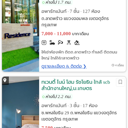
ใกล้mrtลาดพร้าว
ห่างไป 1.7 กม.
อพาร์ทเม้นท์
7 ชั้น
127 ห้อง
•
•
ถ.ลาดพร้าว แขวงจอมพล เขตจตุจักร
กรุงเทพ
7,000 - 11,000
บาท/เดือน
ให้เช่าห้องพัก ติดถ.ลาดพร้าว ทำเลดี ติดถนน
ใหญ่ ใกล้Mrtลาดพร้าว
ดูรายละเอียด & ติดต่อ ❯
4 เดือน
ทเวนตี้ ไนน์ โฮม รัชโยธิน ใกล้ scb
สำนักงานใหญ่,ม.เกษตร
ห่างไป 2.2 กม.
อพาร์ทเม้นท์
3 ชั้น
17 ห้อง
•
•
ซ.พหลโยธิน 29 ถ.พหลโยธิน แขวงจตุจักร
เขตจตุจักร กรุงเทพ
7,500