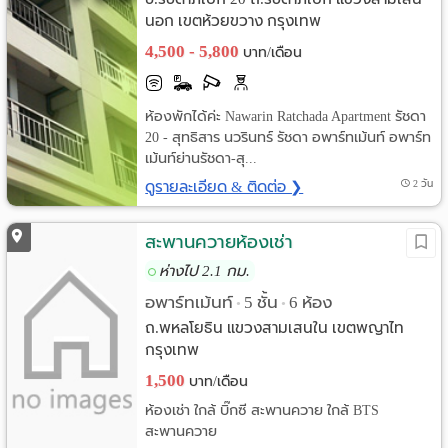
นอก เขตห้วยขวาง กรุงเทพ
4,500 - 5,800
บาท/เดือน
ห้องพักได้ค่ะ Nawarin Ratchada Apartment รัชดา
20 - สุทธิสาร นวรินทร์ รัชดา อพาร์ทเม้นท์ อพาร์ท
เม้นท์ย่านรัชดา-สุ...
ดูรายละเอียด & ติดต่อ ❯
2 วัน
สะพานควายห้องเช่า
ห่างไป 2.1 กม.
อพาร์ทเม้นท์
5 ชั้น
6 ห้อง
•
•
ถ.พหลโยธิน แขวงสามเสนใน เขตพญาไท
กรุงเทพ
1,500
บาท/เดือน
ห้องเช่า ใกล้ บิ๊กซี สะพานควาย ใกล้ BTS
สะพานควาย