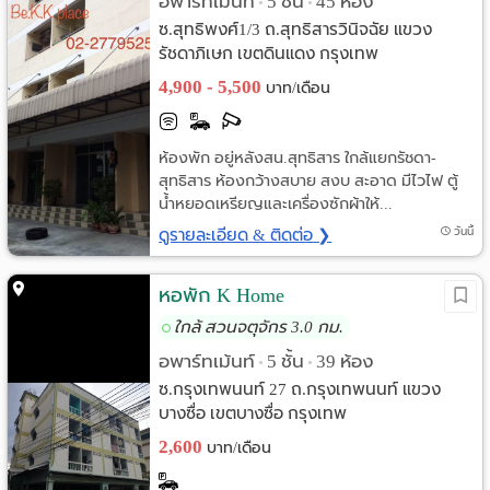
อพาร์ทเม้นท์
5 ชั้น
45 ห้อง
•
•
ซ.สุทธิพงศ์1/3 ถ.สุทธิสารวินิจฉัย แขวง
รัชดาภิเษก เขตดินแดง กรุงเทพ
4,900 - 5,500
บาท/เดือน
ห้องพัก อยู่หลังสน.สุทธิสาร ใกล้แยกรัชดา-
สุทธิสาร ห้องกว้างสบาย สงบ สะอาด มีไวไฟ ตู้
น้ำหยอดเหรียญและเครื่องซักผ้าให้...
ดูรายละเอียด & ติดต่อ ❯
วันนี้
หอพัก K Home
ใกล้ สวนจตุจักร 3.0 กม.
อพาร์ทเม้นท์
5 ชั้น
39 ห้อง
•
•
ซ.กรุงเทพนนท์ 27 ถ.กรุงเทพนนท์ แขวง
บางซื่อ เขตบางซื่อ กรุงเทพ
2,600
บาท/เดือน