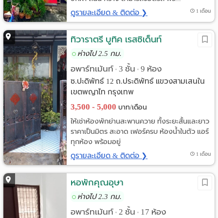
ดูรายละเอียด & ติดต่อ ❯
1 เดือน
ทิวาราตรี บูทิค เรสซิเด็นท์
ห่างไป 2.5 กม.
อพาร์ทเม้นท์
3 ชั้น
9 ห้อง
•
•
ซ.ปะดิพัทธ์ 12 ถ.ประดิพัทธ์ แขวงสามเสนใน
เขตพญาไท กรุงเทพ
3,500 - 5,000
บาท/เดือน
ให้เช่าห้องพักย่านสะพานควาย ทั้งระยะสั้นและยาว
ราคาเป็นมิตร สะอาด เฟอร์ครบ ห้องน้ำในตัว แอร์
ทุกห้อง พร้อมอยู่
ดูรายละเอียด & ติดต่อ ❯
1 เดือน
หอพักคุณอุษา
ห่างไป 2.3 กม.
อพาร์ทเม้นท์
2 ชั้น
17 ห้อง
•
•