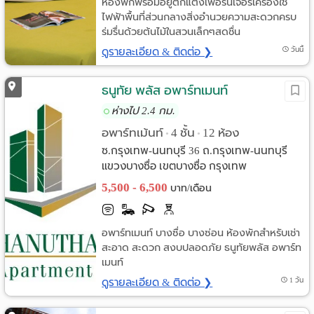
ห้องพักพร้อมอยู่ตกแต่งเฟอร์นิเจอร์เครื่องใช้
ไฟฟ้าพื้นที่ส่วนกลางสิ่งอำนวยความสะดวกครบ
ร่มรื่นด้วยต้นไม้ในสวนเล็กๆสดชื่น
ดูรายละเอียด & ติดต่อ ❯
วันนี้
ธนูทัย พลัส อพาร์ทเมนท์
ห่างไป 2.4 กม.
อพาร์ทเม้นท์
4 ชั้น
12 ห้อง
•
•
ซ.กรุงเทพ-นนทบุรี 36 ถ.กรุงเทพ-นนทบุรี
แขวงบางซื่อ เขตบางซื่อ กรุงเทพ
5,500 - 6,500
บาท/เดือน
อพาร์ทเมนท์ บางซื่อ บางซ่อน ห้องพักสำหรับเช่า
สะอาด สะดวก สงบปลอดภัย ธนูทัยพลัส อพาร์ท
เมนท์
ดูรายละเอียด & ติดต่อ ❯
1 วัน