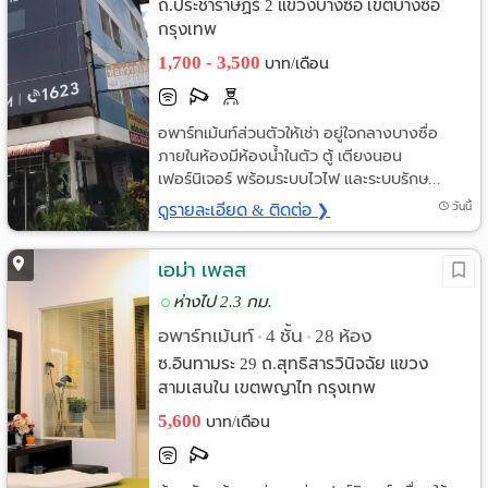
ถ.ประชาราษฏร์ 2 แขวงบางซื่อ เขตบางซื่อ
กรุงเทพ
1,700 - 3,500
บาท/เดือน
อพาร์ทเม้นท์ส่วนตัวให้เช่า อยู่ใจกลางบางซื่อ
ภายในห้องมีห้องน้ำในตัว ตู้ เตียงนอน
เฟอร์นิเจอร์ พร้อมระบบไวไฟ และระบบรักษ...
ดูรายละเอียด & ติดต่อ ❯
วันนี้
เอม่า เพลส
ห่างไป 2.3 กม.
อพาร์ทเม้นท์
4 ชั้น
28 ห้อง
•
•
ซ.อินทามระ 29 ถ.สุทธิสารวินิจฉัย แขวง
สามเสนใน เขตพญาไท กรุงเทพ
5,600
บาท/เดือน