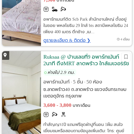
บาท/เดือน
อพาร์ทเมนท์ติด Scb Park สำนักงานใหญ่ ตั้งอยู่
ในซอย พหลโยธิน 29 ใกล้ bts สถานีพหลโยธิน 24
เพียง 400 เมตร ตึกช้าง ,เม...
ดูรายละเอียด & ติดต่อ ❯
4 เดือน
Ruksaa @ บ้านเลขที่9 อพาร์ทเม้นท์
2นาที ถึงMRT ลาดพร้าว ใกล้เมเจอร์รัช
โยธิน
ห่างไป 2.9 กม.
อพาร์ทเม้นท์
5 ชั้น
50 ห้อง
•
•
ซ.ลาดพร้าว40 ถ.ลาดพร้าว แขวงจันทรเกษม
เขตจตุจักร กรุงเทพ
3,600 - 3,800
บาท/เดือน
ทำสัญญา1ปี แถมฟรีชุดผ้าปูที่นอน 1ผืน สนใจ
เยี่ยมชมหรือสอบถามข้อมูลเพิ่มเติม: โทร: ศูนย์