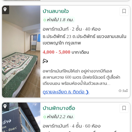
บ้านสบายใจ
ห่างไป 1.8 กม.
อพาร์ทเม้นท์
2 ชั้น
40 ห้อง
•
•
ซ.ประดิพัทธ์ 23 ถ.ประดิพัทธ์ แขวงสามเสนใน
เขตพญาไท กรุงเทพ
4,000 - 5,000
บาท/เดือน
อพาร์ทเม้นท์ใหม่ให้เช่า อยู่ห่างจากบีทีเอส
สะพานควาย 600 เมตร มีเฟอร์นิเจอร์ ตู้เสื้อผ้า
เตียงนอน พร้อมห้องน้ำในตัวและลาน...
ดูรายละเอียด & ติดต่อ ❯
วันนี้
บ้านพักบางซื่อ
ห่างไป 2.2 กม.
อพาร์ทเม้นท์
4 ชั้น
60 ห้อง
•
•