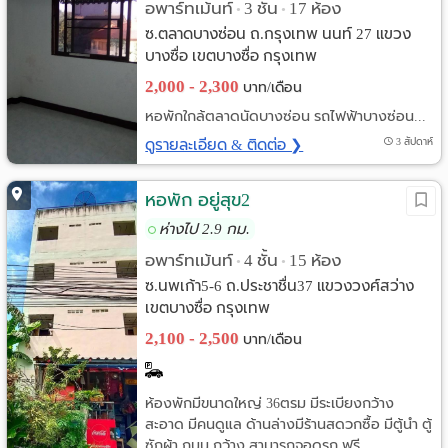
อพาร์ทเม้นท์
3 ชั้น
17 ห้อง
•
•
ซ.ตลาดบางซ่อน ถ.กรุงเทพ นนท์ 27 แขวง
บางซื่อ เขตบางซื่อ กรุงเทพ
2,000 - 2,300
บาท/เดือน
หอพักใกล้ตลาดนัดบางซ่อน รถไฟฟ้าบางซ่อน...
ดูรายละเอียด & ติดต่อ ❯
3 สัปดาห์
หอพัก อยู่สุข2
ห่างไป 2.9 กม.
อพาร์ทเม้นท์
4 ชั้น
15 ห้อง
•
•
ซ.นพเก้า5-6 ถ.ประชาชื่น37 แขวงวงศ์สว่าง
เขตบางซื่อ กรุงเทพ
2,100 - 2,500
บาท/เดือน
ห้องพักมีขนาดใหญ่ 36ตรม มีระเบียงกว้าง
สะอาด มีคนดูแล ด้านล่างมีร้านสดวกซื้อ มีตู้นำ ตู้
ซักผ้า ถนน กว้าง สามารถจอดรถ ฟรี...