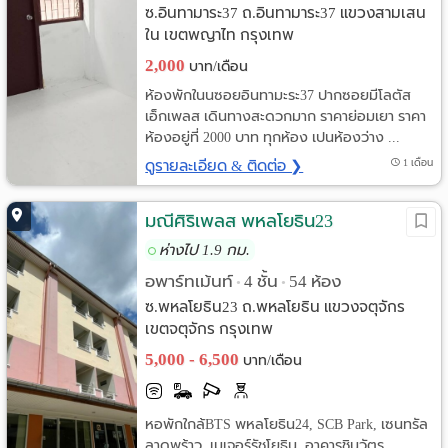
ซ.อินทามาระ37 ถ.อินทามาระ37 แขวงสามเสน
ใน เขตพญาไท กรุงเทพ
2,000
บาท/เดือน
ห้องพักในนซอยอินทามะระ37 ปากซอยมีโลตัส
เอ็กเพลส เดินทางสะดวกมาก ราคาย่อมเยา ราคา
ห้องอยู่ที่ 2000 บาท ทุกห้อง เปนห้องว่าง ...
ดูรายละเอียด & ติดต่อ ❯
1 เดือน
มณีศิริเพลส พหลโยธิน23
ห่างไป 1.9 กม.
อพาร์ทเม้นท์
4 ชั้น
54 ห้อง
•
•
ซ.พหลโยธิน23 ถ.พหลโยธิน แขวงจตุจักร
เขตจตุจักร กรุงเทพ
5,000 - 6,500
บาท/เดือน
หอพักใกล้BTS พหลโยธิน24, SCB Park, เซนทรัล
ลาดพร้าว, เมเจอร์รัชโยธิน, อาคารชินวัตร