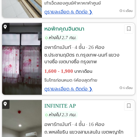
เก้าเจ็ดสองศูนย์ห้าหาหกห้าศูนย์
ดูรายละเอียด & ติดต่อ ❯
6 เดือน
หอพักคุณจินตนา
ห่างไป 2.7 กม.
อพาร์ทเม้นท์
4 ชั้น
26 ห้อง
•
•
ซ.ประชานฤมิตร ถ.กรุงเทพ-นนท์ แขวง
บางซื่อ เขตบางซื่อ กรุงเทพ
1,600 - 1,900
บาท/เดือน
รีบโทรก่อนหมด 6ห้องสุดท้าย
ดูรายละเอียด & ติดต่อ ❯
6 เดือน
INFINITE AP
ห่างไป 2.3 กม.
อพาร์ทเม้นท์
4 ชั้น
16 ห้อง
•
•
ถ.พหลโยธิน แขวงสามเสนใน เขตพญาไท