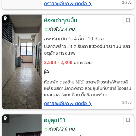
ดูรายละเอียด & ติดต่อ ❯
3 วัน
ห้องเช่าคุณมิ้น
ห่างไป 2.4 กม.
อพาร์ทเม้นท์
4 ชั้น
10 ห้อง
•
•
ซ.ลาดพร้าว 23 ถ.รัชดา แขวงจันทรเกษม เขต
จตุจักร กรุงเทพ
2,500 - 2,800
บาท/เดือน
ห้องพัก ตรงข้าม MRT ลาดพร้าวรถไฟฟ้าสายสี
เหลืองสถานีลาดพร้าว สวนลุมไนท์บาซาร์ โรงแรม
เดอะบาซาร์แบงค็อก บิ๊กซีลาดพร้าว
ดูรายละเอียด & ติดต่อ ❯
3 วัน
อยู่สุข153
ห่างไป 2.6 กม.