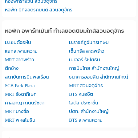
ห้องพักรายวัน สวนจตุจักร
หอพัก มีที่จอดรถยนต์ สวนจตุจักร
หอพัก อพาร์ทเม้นท์ ทำเลยอดนิยมใกล้สวนจตุจักร
ม.เซนต์จอห์น
ม.ราชภัฏจันทรเกษม
แยกสะพานควาย
เซ็นทรัล ลาดพร้าว
MRT ลาดพร้าว
เมเจอร์ รัชโยธิน
ตึกช้าง
การบินไทย สำนักงานใหญ่
สถาบันการบินพลเรือน
ธนาคารออมสิน สำนักงานใหญ่
SCB Park Plaza
MRT สวนจตุจักร
MRT รัชดาภิเษก
BTS หมอชิต
ศาลอาญา ถนนรัชดา
โลตัส ประชาชื่น
MRT บางซื่อ
ปตท. สำนักงานใหญ๋
MRT พหลโยธิน
BTS สะพานควาย