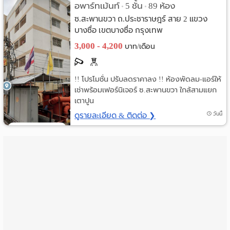
อพาร์ทเม้นท์
5 ชั้น
89 ห้อง
•
•
ราย
ซ.สะพานขวา ถ.ประชาราษฎร์ สาย 2 แขวง
บางซื่อ เขตบางซื่อ กรุงเทพ
เดือน
3,000 - 4,200
บาท/เดือน
ห้อง
พัก
!! โปรโมชั่น ปรับลดราคาลง !! ห้องพัดลม-แอร์ให้
เช่าพร้อมเฟอร์นิเจอร์ ซ.สะพานขวา ใกล้สามแยก
ราย
เตาปูน
ดูรายละเอียด & ติดต่อ ❯
วันนี้
วัน
ลง
โฆษณา
ลง
ประกาศ
ฟรี