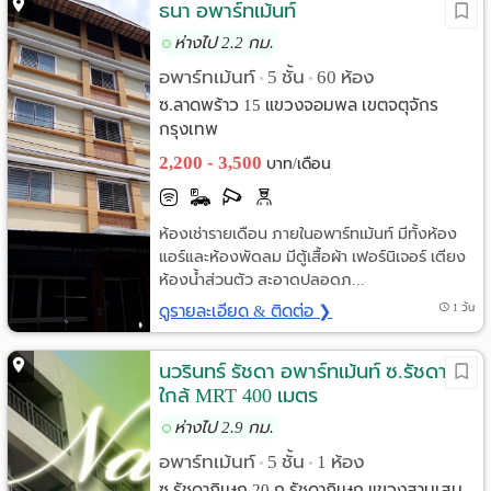
ธนา อพาร์ทเม้นท์
ห่างไป 2.2 กม.
อพาร์ทเม้นท์
5 ชั้น
60 ห้อง
•
•
ซ.ลาดพร้าว 15 แขวงจอมพล เขตจตุจักร
กรุงเทพ
2,200 - 3,500
บาท/เดือน
ห้องเช่ารายเดือน ภายในอพาร์ทเม้นท์ มีทั้งห้อง
แอร์และห้องพัดลม มีตู้เสื้อผ้า เฟอร์นิเจอร์ เตียง
ห้องน้ำส่วนตัว สะอาดปลอดภ...
ดูรายละเอียด & ติดต่อ ❯
1 วัน
นวรินทร์ รัชดา อพาร์ทเม้นท์ ซ.รัชดา 20
ใกล้ MRT 400 เมตร
ห่างไป 2.9 กม.
อพาร์ทเม้นท์
5 ชั้น
1 ห้อง
•
•
ซ.รัชดาภิเษก 20 ถ.รัชดาภิเษก แขวงสามเสน