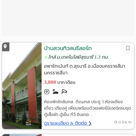
Language
:
English
บ้านสวนทิวสนรีสอร์ท
ใกล้ ม.เทคโนโลยีสุรนารี 1.3 กม.
อพาร์ทเม้นท์ ต.สุรนารี อ.เมืองนครราชสีมา
นครราชสีมา
3,800
บาท/เดือน
ห้องพักใกล้มทส. ติดมทส.ประตู 3 ห้องเตียง
เดี่ยว เตียงคู่ เพียบพร้อมด้วยเฟอร์นิเจอร์ครบชุด
ตู้เสื้อผ้า ตู้เย็น ทีวี อินเทอ...
ดูรายละเอียด & ติดต่อ ❯
12 มิ.ย. 65