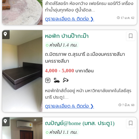
สำตล์รีสอร์ท ห้องกว้าง เฟอร์ครบ แอร์ทีวี เครื่อง
ทำน้ำอุ่นทุกห้อง ตู้น้ำอัดล...
ดูรายละเอียด & ติดต่อ ❯
17 ม.ค. 62
หอพัก บ้านป๊ากะม๊า
ห่างไป 1.4 กม.
ถ.มิตรภาพ ต.สุรนารี อ.เมืองนครราชสีมา
นครราชสีมา
4,000 - 5,000
บาท/เดือน
หอพักใกล้ตั้งอยู่ หน้า มหาวิทยาลัยเทคโนโลยีสุร
นารี ประตู1...
ดูรายละเอียด & ติดต่อ ❯
7 มี.ค. 60
ณปัญย์@home (มทส. ประตู1)
ห่างไป 1.1 กม.