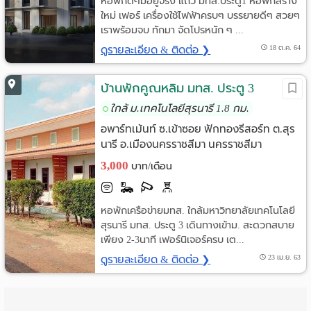
หอพักดีๆมีอยู่จริง แถว มทส.ประตู1 หอพักสร้าง
ใหม่ เฟอร์ เครื่องใช้ไฟฟ้าครบๆ บรรยายดีๆ สวยๆ
เราพร้อมจบ ทักมา จัดโปรหนัก ๆ ...
ดูรายละเอียด & ติดต่อ ❯
18 ต.ค. 64
บ้านพักคูณหลิม มทส. ประตู 3
ใกล้ ม.เทคโนโลยีสุรนารี 1.8 กม.
อพาร์ทเม้นท์ ซ.เข้าซอย ฟักทองรีสอร์ท ต.สุร
นารี อ.เมืองนครราชสีมา นครราชสีมา
3,000
บาท/เดือน
หอพักเครือข่ายมทส. ใกล้มหาวิทยาลัยเทคโนโลยี
สุรนารี มทส. ประตู 3 เดินทางเข้าม. สะดวกสบาย
เพียง 2-3นาที เฟอร์นิเจอร์ครบ เต...
ดูรายละเอียด & ติดต่อ ❯
23 เม.ย. 63