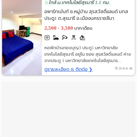
ใกล้ ม.เทคโนโลยีสุรนารี 1.1 กม.
ราย
อพาร์ทเม้นท์ ซ.หมู่บ้าน สุรสวัสดิ์แลนด์ มทส
ประตู1 ต.สุรนารี อ.เมืองนครราชสีมา
เดือน
นครราชสีมา
2,500 - 3,500
บาท/เดือน
ห้อง
พัก
หอพักบ้านกองบุญ3 ประตู1 มหาวิทยาลัย
เทคโนโลยีสุรนารี อยู่ใน ซอย สุรสวัสดิ์แลนด์ ห่าง
ราย
จากประตู 1 มหาวิทยาลัยเทคโนโลยีสุรนาร...
ดูรายละเอียด & ติดต่อ ❯
26 ต.ค. 66
วัน
ลง
โฆษณา
ลง
ประกาศ
ฟรี