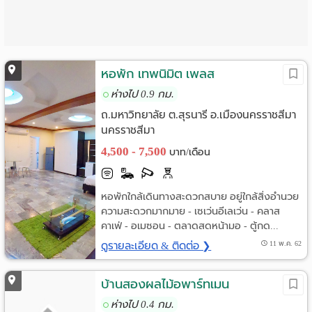
หอพัก เทพนิมิต เพลส
ห่างไป 0.9 กม.
ถ.มหาวิทยาลัย ต.สุรนารี อ.เมืองนครราชสีมา
นครราชสีมา
4,500 - 7,500
บาท/เดือน
หอพักใกล้เดินทางสะดวกสบาย อยู่ใกล้สิ่งอำนวย
ความสะดวกมากมาย - เซเว่นอีเลเว่น - คลาส
คาเฟ่ - อเมซอน - ตลาดสดหน้ามอ - ตู้กด...
ดูรายละเอียด & ติดต่อ ❯
11 พ.ค. 62
บ้านสองผลไม้อพาร์ทเมน
ห่างไป 0.4 กม.