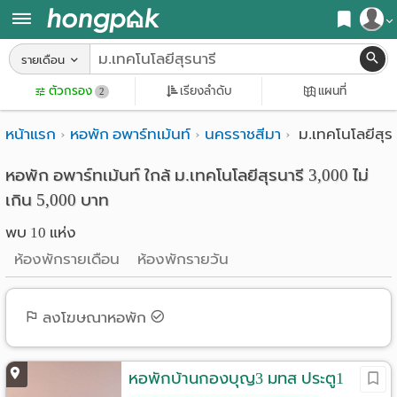
สมัครสมาชิก
รายเดือน
หน้า
ตัวกรอง
เรียงลำดับ
แผนที่
เข้าสู่ระบบ
2
แรก
หน้าแรก
หอพัก อพาร์ทเม้นท์
นครราชสีมา
ม.เทคโนโลยีสุรน
ค้นหา
อ
หอพัก ใกล้ฉัน
หอพัก อพาร์ทเม้นท์ ใกล้ ม.เทคโนโลยีสุรนารี 3,000 ไม่
เกิน 5,000 บาท
พาร์
ค้นจากสถานีรถไฟฟ้า
พบ 10 แห่ง
ท
ค้นตามจังหวัด
ห้องพักรายเดือน
ห้องพักรายวัน
เม้น
ค้นจากสถานศึกษา
ท์
ลงโฆษณาหอพัก
ค้นจากแผนที่
ห้อง
ค้นแบบละเอียด
หอพักบ้านกองบุญ3 มทส ประตู1
พัก