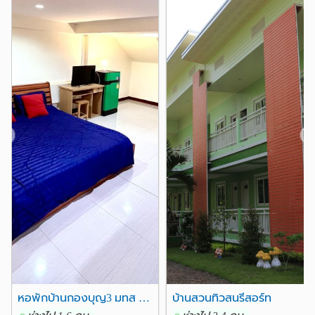
❮
❯
หอพักบ้านกองบุญ3 มทส ประตู1
บ้านสวนทิวสนรีสอร์ท