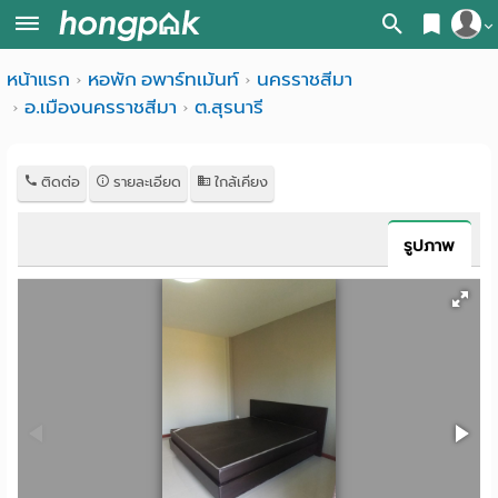
สมัครสมาชิก
หน้าแรก
หอพัก อพาร์ทเม้นท์
นครราชสีมา
หน้า
อ.เมืองนครราชสีมา
ต.สุรนารี
เข้าสู่ระบบ
แรก
ค้นหา
ติดต่อ
รายละเอียด
ใกล้เคียง
อ
หอพัก ใกล้ฉัน
รูปภาพ
พาร์
ค้นจากสถานีรถไฟฟ้า
ท
ค้นตามจังหวัด
เม้น
ค้นจากสถานศึกษา
ท์
ค้นจากแผนที่
ห้อง
ค้นแบบละเอียด
พัก