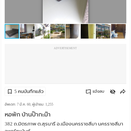
ราย
เดือน
ห้อง
พัก
ADVERTISEMENT
ราย
วัน
ลง
โฆษณา
5 คนบันทึกแล้ว
แจ้งลบ
ลง
คัดลอกลิงค์
อัพเดท: 7 มี.ค. 60, ผู้เข้าชม:
1,255
หอพัก บ้านป๊ากะม๊า
ประกาศ
382 ถ.มิตรภาพ ต.สุรนารี อ.เมืองนครราชสีมา นครราชสีมา
ฟรี