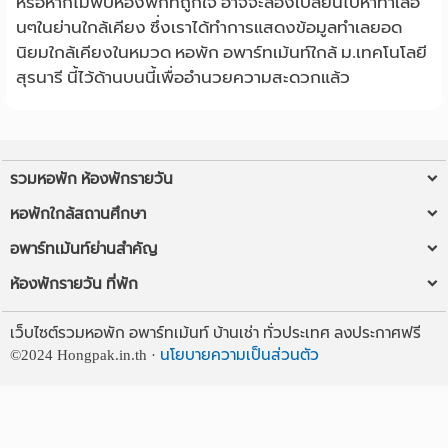
หรือหากไม่พบห้องพักที่ถูกใจ อาจจะลองเปลี่ยนไปหาทำเลอื่
นๆในย่านใกล้เคียง ซึ่งเราได้ทำการแสดงข้อมูลทำเลยอด
นิยมใกล้เคียงในหมวด หอพัก อพาร์ทเม้นท์ใกล้ ม.เทคโนโลยี
สุรนารี นี้ไว้ด้านบนนี้เพื่ออำนวยความสะดวกแล้ว
รวมหอพัก ห้องพักรายวัน
หอพักใกล้ฉัน
หอพักใกล้สถานศึกษา
ห้องพักรายวันใกล้ฉัน
หอพัก ม.รังสิต
อพาร์ทเม้นท์ย่านสำคัญ
หอพัก ใกล้ BTS/MRT
หอพัก มข
หอพัก ลาดพร้าว
ห้องพักรายวัน ที่พัก
หอพักใกล้มหาวิทยาลัย
หอพัก มช
หอพัก เชียงใหม่
ห้องพักรายวัน กรุงเทพ
ห้องพักรายวัน
หอพัก ใกล้ ม.ธรรมศาสตร์ รังสิต
เว็บไซต์รวมหอพัก อพาร์ทเม้นท์ บ้านเช่า ทั่วประเทศ ลงประกาศฟรี
อพาร์ทเม้นท์ กรุงเทพ
ห้องพักรายวัน เชียงใหม่
ลงประกาศหอพักฟรี
หอพัก มทส
©2024
Hongpak.in.th ·
นโยบายความเป็นส่วนตัว
อพาร์ทเม้นท์ ขอนแก่น
ห้องพักรายวัน อุดรธานี
ติดต่อเว็บ
หอพัก ม.ราม
อพาร์ทเม้นท์ หาดใหญ่
ห้องพักรายวัน พระราม 3
บทความ
หอพัก จุฬาฯ
หอพัก ลาดกระบัง
ห้องพักรายวัน อนุสาวรีย์ชัยฯ
หอพัก ม.ศรีปทุม
อพาร์ทเม้นท์ ภูเก็ต