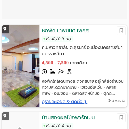
หอพัก เทพนิมิต เพลส
ห่างไป 0.9 กม.
ถ.มหาวิทยาลัย ต.สุรนารี อ.เมืองนครราชสีมา
นครราชสีมา
4,500 - 7,500
บาท/เดือน
หอพักใกล้เดินทางสะดวกสบาย อยู่ใกล้สิ่งอำนวย
ความสะดวกมากมาย - เซเว่นอีเลเว่น - คลาส
คาเฟ่ - อเมซอน - ตลาดสดหน้ามอ - ตู้กด...
ดูรายละเอียด & ติดต่อ ❯
11 พ.ค. 62
บ้านสองผลไม้อพาร์ทเมน
ห่างไป 0.4 กม.