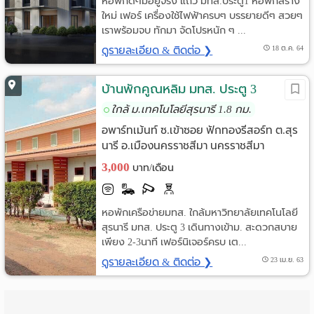
หอพักดีๆมีอยู่จริง แถว มทส.ประตู1 หอพักสร้าง
ใหม่ เฟอร์ เครื่องใช้ไฟฟ้าครบๆ บรรยายดีๆ สวยๆ
เราพร้อมจบ ทักมา จัดโปรหนัก ๆ ...
ดูรายละเอียด & ติดต่อ ❯
18 ต.ค. 64
บ้านพักคูณหลิม มทส. ประตู 3
ใกล้ ม.เทคโนโลยีสุรนารี 1.8 กม.
อพาร์ทเม้นท์ ซ.เข้าซอย ฟักทองรีสอร์ท ต.สุร
นารี อ.เมืองนครราชสีมา นครราชสีมา
3,000
บาท/เดือน
หอพักเครือข่ายมทส. ใกล้มหาวิทยาลัยเทคโนโลยี
สุรนารี มทส. ประตู 3 เดินทางเข้าม. สะดวกสบาย
เพียง 2-3นาที เฟอร์นิเจอร์ครบ เต...
ดูรายละเอียด & ติดต่อ ❯
23 เม.ย. 63