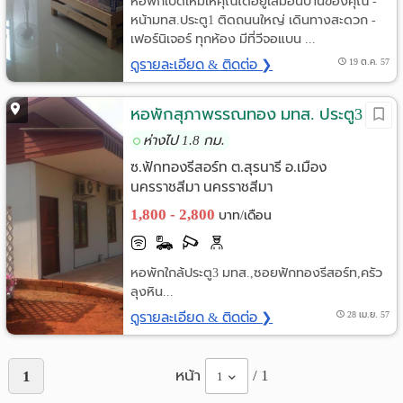
หอพักเปิดใหม่ให้คุณได้อยู่เสมือนบ้านของคุณ -
หน้ามทส.ประตู1 ติดถนนใหญ่ เดินทางสะดวก -
เฟอร์นิเจอร์ ทุกห้อง มีที่วีจอแบน ...
ดูรายละเอียด & ติดต่อ ❯
19 ต.ค. 57
หอพักสุภาพรรณทอง มทส. ประตู3
ห่างไป 1.8 กม.
ซ.ฟักทองรีสอร์ท ต.สุรนารี อ.เมือง
นครราชสีมา นครราชสีมา
1,800 - 2,800
บาท/เดือน
หอพักใกล้ประตู3 มทส.,ซอยฟักทองรีสอร์ท,ครัว
ลุงหิน...
ดูรายละเอียด & ติดต่อ ❯
28 เม.ย. 57
หน้า
/ 1
1
1