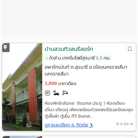
Language
:
English
บ้านสวนทิวสนรีสอร์ท
ใกล้ ม.เทคโนโลยีสุรนารี 1.3 กม.
อพาร์ทเม้นท์ ต.สุรนารี อ.เมืองนครราชสีมา
นครราชสีมา
3,800
บาท/เดือน
ห้องพักใกล้มทส. ติดมทส.ประตู 3 ห้องเตียง
เดี่ยว เตียงคู่ เพียบพร้อมด้วยเฟอร์นิเจอร์ครบชุด
ตู้เสื้อผ้า ตู้เย็น ทีวี อินเทอ...
ดูรายละเอียด & ติดต่อ ❯
12 มิ.ย. 65