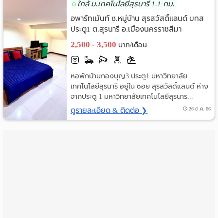
ใกล้ ม.เทคโนโลยีสุรนารี 1.1 กม.
ราย
อพาร์ทเม้นท์ ซ.หมู่บ้าน สุรสวัสดิ์แลนด์ มทส
ประตู1 ต.สุรนารี อ.เมืองนครราชสีมา
เดือน
นครราชสีมา
2,500 - 3,500
บาท/เดือน
ห้อง
พัก
หอพักบ้านกองบุญ3 ประตู1 มหาวิทยาลัย
เทคโนโลยีสุรนารี อยู่ใน ซอย สุรสวัสดิ์แลนด์ ห่าง
ราย
จากประตู 1 มหาวิทยาลัยเทคโนโลยีสุรนาร...
ดูรายละเอียด & ติดต่อ ❯
26 ต.ค. 66
วัน
ลง
โฆษณา
ลง
ประกาศ
ฟรี