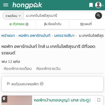
สมัครสมาชิก
รายเดือน
หน้า
ตัวกรอง
เรียงลำดับ
แผนที่
เข้าสู่ระบบ
2
แรก
หน้าแรก
หอพัก อพาร์ทเม้นท์
นครราชสีมา
ม.เทคโนโลยีสุรน
ค้นหา
อ
หอพัก ใกล้ฉัน
หอพัก อพาร์ทเม้นท์ ใกล้ ม.เทคโนโลยีสุรนารี มีที่จอด
รถยนต์
พาร์
ค้นจากสถานีรถไฟฟ้า
พบ 12 แห่ง
ท
ค้นตามจังหวัด
ห้องพักรายเดือน
ห้องพักรายวัน
เม้น
ค้นจากสถานศึกษา
ท์
ลงโฆษณาหอพัก
ค้นจากแผนที่
ห้อง
ค้นแบบละเอียด
หอพักบ้านกองบุญ3 มทส ประตู1
พัก