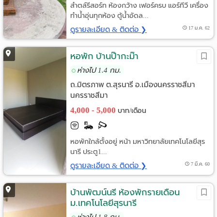
สำตล์รีสอร์ท ห้องกว้าง เฟอร์ครบ แอร์ทีวี เครื่อง
ทำน้ำอุ่นทุกห้อง ตู้น้ำอัดล...
ดูรายละเอียด & ติดต่อ ❯
17 ม.ค. 62
หอพัก บ้านป๊ากะม๊า
ห่างไป 1.4 กม.
ถ.มิตรภาพ ต.สุรนารี อ.เมืองนครราชสีมา
นครราชสีมา
4,000 - 5,000
บาท/เดือน
หอพักใกล้ตั้งอยู่ หน้า มหาวิทยาลัยเทคโนโลยีสุร
นารี ประตู1...
ดูรายละเอียด & ติดต่อ ❯
7 มี.ค. 60
บ้านพัฒน์นรี ห้องพักรายเดือน
ม.เทคโนโลยีสุรนารี
ห่างไป 1.8 กม.