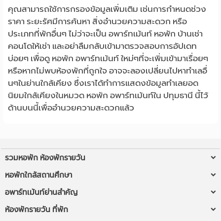
คุณสามารถใช้การกรองข้อมูลเพิ่มเติม เช่นการกำหนดช่วง
ราคา ระยะรัศมีการค้นหา สิ่งอำนวยความสะดวก หรือ
ประเภทที่พักอื่นๆ ไม่ว่าจะเป็น อพาร์ทเม้นท์ หอพัก บ้านเช่า
คอนโดให้เช่า และอย่าลืมกลับเข้ามาตรวจสอบการอัปเดท
บ่อยๆ เพื่อดู หอพัก อพาร์ทเม้นท์ ใหม่ๆที่จะเพิ่มเข้ามาเรื่อยๆ
หรือหากไม่พบห้องพักที่ถูกใจ อาจจะลองเปลี่ยนไปหาทำเลอื่
นๆในย่านใกล้เคียง ซึ่งเราได้ทำการแสดงข้อมูลทำเลยอด
นิยมใกล้เคียงในหมวด หอพัก อพาร์ทเม้นท์ใน ปทุมธานี นี้ไว้
ด้านบนนี้เพื่ออำนวยความสะดวกแล้ว
รวมหอพัก ห้องพักรายวัน
หอพักใกล้ฉัน
หอพักใกล้สถานศึกษา
ห้องพักรายวันใกล้ฉัน
หอพัก ม.รังสิต
อพาร์ทเม้นท์ย่านสำคัญ
หอพัก ใกล้ BTS/MRT
หอพัก มข
หอพัก ลาดพร้าว
ห้องพักรายวัน ที่พัก
หอพักใกล้มหาวิทยาลัย
หอพัก มช
หอพัก เชียงใหม่