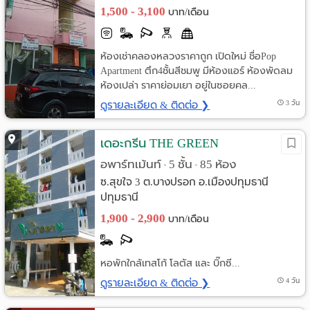
1,500 - 3,100
บาท/เดือน
ห้องเช่าคลองหลวงราคาถูก เปิดใหม่ ชื่อPop
Apartment ตึก4ชั้นสีชมพู มีห้องแอร์ ห้องพัดลม
ห้องเปล่า ราคาย่อมเยา อยู่ในซอยคล...
ดูรายละเอียด & ติดต่อ ❯
3 วัน
เดอะกรีน THE GREEN
อพาร์ทเม้นท์
5 ชั้น
85 ห้อง
•
•
ซ.สุขใจ 3 ต.บางปรอก อ.เมืองปทุมธานี
ปทุมธานี
1,900 - 2,900
บาท/เดือน
หอพักใกล้เทสโก้ โลตัส และ บิ๊กซี...
ดูรายละเอียด & ติดต่อ ❯
4 วัน