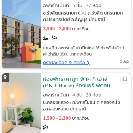
อพาร์ทเม้นท์
5 ชั้น
77 ห้อง
•
•
ซ.รังสิตนครนายก 63/1 ถ.รังสิต นครนายก
ต.ประชาธิปัตย์ อ.ธัญบุรี ปทุมธานี
3,500 - 3,800
บาท/เดือน
ไอเพลิน อพาร์ทเม้นท์ เปิดใหม่ ให้เช่า ฟรีค่ามัดจำ
ค่าเช่าเริ่ม 3500 บาทต่อเดือน
ดูรายละเอียด & ติดต่อ ❯
วันนี้
ห้องพักราคาถูก พี เค ที เฮาส์
(P.K.T.House) ห้องแอร์-พัดลม
ซ.คลองหลวง5 (ซ.พัฒนาเจริญรุ่ง2)
อพาร์ทเม้นท์
4 ชั้น
20 ห้อง
•
•
ซ.คลองหลวง5 ถ.พหลโยธิน ต.คลองหนึ่ง
อ.คลองหลวง ปทุมธานี
1,500 - 2,300
บาท/เดือน