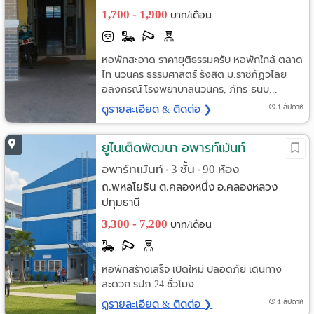
1,700 - 1,900
บาท/เดือน
หอพักสะอาด ราคายุติธรรมครับ หอพักใกล้ ตลาด
ไท นวนคร ธรรมศาสตร์ รังสิต ม.ราชภัฏวไลย
อลงกรณ์ โรงพยาบาลนวนคร, ภัทร-ธนบ...
ดูรายละเอียด & ติดต่อ ❯
1 สัปดาห์
ยูไนเต็ดพัฒนา อพารท์เม้นท์
อพาร์ทเม้นท์
3 ชั้น
90 ห้อง
•
•
ถ.พหลโยธิน ต.คลองหนึ่ง อ.คลองหลวง
ปทุมธานี
3,300 - 7,200
บาท/เดือน
หอพักสร้างเสร็จ เปิดใหม่ ปลอดภัย เดินทาง
สะดวก รปภ.24 ชั่วโมง
ดูรายละเอียด & ติดต่อ ❯
1 สัปดาห์