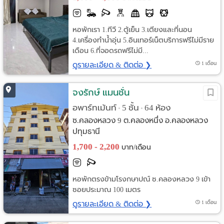
หอพักเรา 1.ทีวี 2.ตู้เย็น 3.เตียงและที่นอน
4.เครื่องทำน้ำอุ่น 5.อินเทอร์เน็ตบริการฟรีไม่มีราย
เดือน 6.ที่จอดรถฟรีไม่มี...
ดูรายละเอียด & ติดต่อ ❯
1 เดือน
จงรักษ์ แมนชั่น
อพาร์ทเม้นท์
5 ชั้น
64 ห้อง
•
•
ซ.คลองหลวง 9 ต.คลองหนึ่ง อ.คลองหลวง
ปทุมธานี
1,700 - 2,200
บาท/เดือน
หอพักตรงข้ามโรงกษาปณ์ ซ.คลองหลวง 9 เข้า
ซอยประมาณ 100 เมตร
ดูรายละเอียด & ติดต่อ ❯
1 เดือน