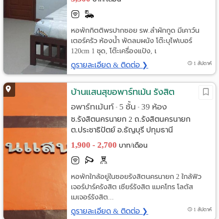
หอพักกิตติพรปากซอย รพ.ลำผักกูด มีเคาว์น
เตอร์ครัว ห้องน้ำ พัดลมผนัง โต๊ะบุไฟเบอร์
120cm 1 ชุด, โต๊ะเครื่องแป้ง, เ
ดูรายละเอียด & ติดต่อ ❯
1 สัปดาห์
บ้านแสนสุขอพาร์ทเม้น รังสิต
อพาร์ทเม้นท์
5 ชั้น
39 ห้อง
•
•
ซ.รังสิตนครนายก 2 ถ.รังสิตนครนายก
ต.ประชาธิปัตย์ อ.ธัญบุรี ปทุมธานี
1,900 - 2,700
บาท/เดือน
หอพักใกล้อยู่ในซอยรังสิตนครนายก 2 ใกล้ฟิว
เจอร์ปาร์ครังสิต เซียร์รังสิต แมคโทร โลตัส
เมเจอร์รังสิต...
ดูรายละเอียด & ติดต่อ ❯
1 สัปดาห์