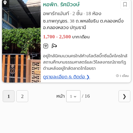
หอพัก. รัศมีวงษ์
อพาร์ทเม้นท์
2 ชั้น
18 ห้อง
•
•
ซ.เทพกุญชร. 38 ถ.พหลโยธิน ต.คลองหนึ่ง
อ.คลองหลวง ปทุมธานี
1,700 - 2,500
บาท/เดือน
อยู่ใกล้นิคมนวนครใกล้ห้างโลตัสบิ๊กซีแม็คโครใกล้
สถานศึกษามธรรมศาสตร์และวิไลลงกรณ์ราชภัฏ
ด้านหลังอยู่ใกล้ตลาดไทไอยรา
ดูรายละเอียด & ติดต่อ ❯
1 เดือน
หน้า
/ 16
1
2
❯
1