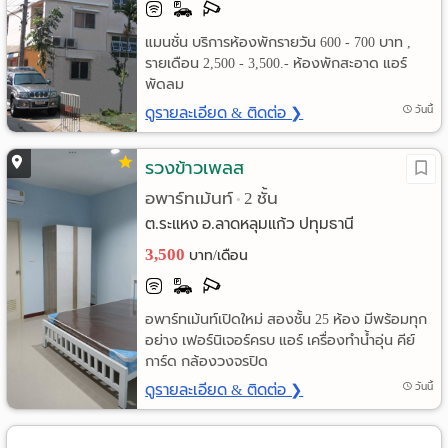
ราย
แมนชั่น บริการห้องพักรายวัน 600 - 700 บาท ,
รายเดือน 2,500 - 3,500.- ห้องพักสะอาด แอร์
เดือน
พัดลม
ห้อง
ดูรายละเอียด & ติดต่อ ❯
วันนี้
พัก
รวงข้าวเพลส
ราย
อพาร์ทเม้นท์
2 ชั้น
•
ต.ระแหง อ.ลาดหลุมแก้ว ปทุมธานี
วัน
3,500
บาท/เดือน
ลง
โฆษณา
อพาร์ทเม้นท์เปิดใหม่ สองชั้น 25 ห้อง มีพร้อมทุก
อย่าง เฟอร์นิเจอร์ครบ แอร์ เครื่องทำน้ำอุ่น คีย์
ลง
การ์ด กล้องวงจรปิด
ดูรายละเอียด & ติดต่อ ❯
วันนี้
ประกาศ
ฟรี