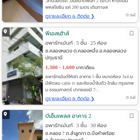
,ลานจอดรถ ,บนขนาดพื้นที่ 2 ไร่กว่า ห่างถนน
พหลโยธิน แค่ 200 เมตร เดินทางส
ดูรายละเอียด & ติดต่อ ❯
วันนี้
พีเอสเฮ้าส์
อพาร์ทเม้นท์
5 ชั้น
25 ห้อง
•
•
ซ.คลองหลวง ต.คลองหนึ่ง อ.คลองหลวง
ปทุมธานี
1,300 - 1,600
บาท/เดือน
อพาร์ทเม้นต์ให้เช่า อาคาร 5 ชั้น ขนาดห้อง 3x4 ม.
มีพัดลม cable tv และห้องน้ำในตัว ใกล้ม.กรุงเทพ
ม.ธรรมศาสตร์ ปากซอยมี 7-...
ดูรายละเอียด & ติดต่อ ❯
วันนี้
บีเอ็มเพลส อาคาร 2
อพาร์ทเม้นท์
3 ชั้น
30 ห้อง
•
•
ซ.คลอง 7 ถ.ลำลูกกา ต.บึงคำพร้อย