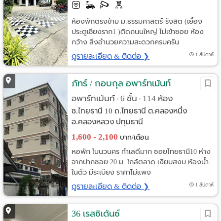
ห้องพักตรงข้าม ม.ธรรมศาสตร์-รังสิต (เยื้อง
ประตูเชียงราก1 )ติดถนนใหญ่ ไม่เข้าซอย ห้อง
กว้าง สิ่งอำนวยความสะดวกครบครัน
ดูรายละเอียด & ติดต่อ ❯
1 สัปดาห์
ภัทร์ / กอบกุล อพาร์ทเม้นท์
อพาร์ทเม้นท์
6 ชั้น
114 ห้อง
•
•
ซ.ไทยธานี 10 ถ.ไทยธานี ต.คลองหนึ่ง
อ.คลองหลวง ปทุมธานี
1,600 - 2,100
บาท/เดือน
หอพัก ในนวนคร ทำเลดีมาก ซอยไทยธานี10 ห่าง
จากปากซอย 20 ม. ใกล้ตลาด เงียบสงบ ห้องน้ำ
ในตัว มีระเบียง ราคาไม่แพง
ดูรายละเอียด & ติดต่อ ❯
1 สัปดาห์
36 เรสซิเด้นซ์