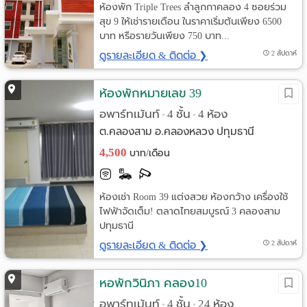
ห้องพัก Triple Trees ลำลูกกาคลอง 4 ซอยร่วม
สุข 9 ให้เช่ารายเดือน ในราคาเริ่มต้นเพียง 6500
บาท หรือรายวันเพียง 750 บาท...
ดูรายละเอียด & ติดต่อ ❯
2 สัปดาห์
ห้องพักหมายเลข 39
อพาร์ทเม้นท์
4 ชั้น
4 ห้อง
•
•
ต.คลองสาม อ.คลองหลวง ปทุมธานี
4,500
บาท/เดือน
ห้องเช่า Room 39 แต่งสวย ห้องกว้าง เครื่องใช้
ไฟฟ้าจัดเต็ม! ตลาดไทยสมบูรณ์ 3 คลองสาม
ปทุมธานี
ดูรายละเอียด & ติดต่อ ❯
2 สัปดาห์
หอพักวินิภา คลอง10
อพาร์ทเม้นท์
4 ชั้น
24 ห้อง
•
•