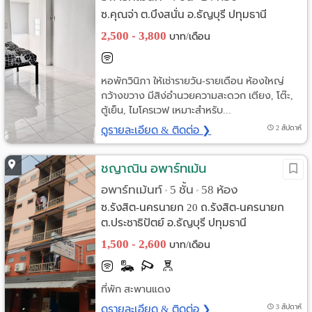
ซ.คุณจ่า ต.บึงสนั่น อ.ธัญบุรี ปทุมธานี
2,500 - 3,800
บาท/เดือน
หอพักวินิภา ให้เช่ารายวัน-รายเดือน ห้องใหญ่
กว้างขวาง มีสิง่อำนวยความสะดวก เตียง, โต๊ะ,
ตู้เย็น, ไมโครเวฟ เหมาะสำหรับ...
ดูรายละเอียด & ติดต่อ ❯
2 สัปดาห์
ชญาณิน อพาร์ทเม้น
อพาร์ทเม้นท์
5 ชั้น
58 ห้อง
•
•
ซ.รังสิต-นครนายก 20 ถ.รังสิต-นครนายก
ต.ประชาธิปัตย์ อ.ธัญบุรี ปทุมธานี
1,500 - 2,600
บาท/เดือน
ที่พัก สะพานแดง
ดูรายละเอียด & ติดต่อ ❯
3 สัปดาห์