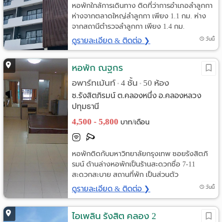
หอพักใกล้การเดินทาง ติดที่ว่าการอำเภอลำลูกกา
ห่างจากตลาดใหญ่ลำลูกกา เพียง 1.1 กม. ห่าง
จากสถานีตำรวจลำลูกกา เพียง 1.4 กม.
ดูรายละเอียด & ติดต่อ ❯
วันนี้
หอพัก ณฐกร
อพาร์ทเม้นท์
4 ชั้น
50 ห้อง
•
•
ซ.รังสิตภิรมน์ ต.คลองหนึ่ง อ.คลองหลวง
ปทุมธานี
4,500 - 5,800
บาท/เดือน
หอพักติดกับมหาวิทยาลัยกรุงเทพ ซอยรังสิตภิ
รมน์ ด้านล่างหอพักเป็นร้านสะดวกซื่อ 7-11
สะดวกสะบาย สถานที่พัก เป็นส่วนตัว
ดูรายละเอียด & ติดต่อ ❯
วันนี้
ไอเพลิน รังสิต คลอง 2