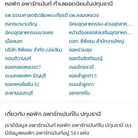
หอพัก อพาร์ทเม้นท์ ทำเลยอดนิยมในปทุมธานี
รพ.ธรรมศาสตร์เฉลิมพระเกียรติ
รพ.คลองหลวง
ตลาดนานาเจริญ
นิคมอุตสาหกรรม-สวนอุตสาหกรรมบางกะดี
นิคมอุตสาหกรรมนวนคร
หน้าเมืองเขตส่งเสริมอุตสาหกรรมนวนคร
เมืองเอก
บจก. ซีพีแรม สำนักงานใหญ่
บริษัท ซีพีแรม จำกัด (บ่อเงิน)
ซอยร่วมสุข
ถนนติวานนท์
ซอยรังสิตภิรมญ์
ซอยคลองหลวง27
ถนนไทยธานี
ถนนคลองหก-ธัญบุรี
ซอยลําลูกกา 5
ซอยพหลโยธิน 62
ถนนลำลูกกา
สะพานนนทบุรี
แยกเทคโน
เกี่ยวกับ หอพัก อพาร์ทเม้นท์ใน ปทุมธานี
เรามีข้อมูล อพาร์ทเม้นท์ หอพัก อพาร์ทเม้นท์ใน ปทุมธานี เรา
มีข้อมูลหอพัก อพาร์ทเม้นท์อยู่ 543 แห่ง