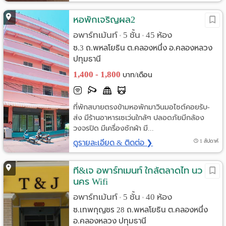
หอพักเจริญผล2
อพาร์ทเม้นท์
5 ชั้น
45 ห้อง
•
•
ซ.3 ถ.พหลโยธิน ต.คลองหนึ่ง อ.คลองหลวง
ปทุมธานี
1,400 - 1,800
บาท/เดือน
ที่พักสบายตรงข้ามหอพักมาวินมอไซต์คอยรับ-
ส่ง มีร้านอาหารเซเว่นใกล้ๆ ปลอดภัยมีกล้อง
วงจรปิด มีเครื่องซักผ้า มี...
ดูรายละเอียด & ติดต่อ ❯
1 สัปดาห์
ที&เจ อพาร์ทเมนท์ ใกล้ตลาดไท นว
นคร Wifi
อพาร์ทเม้นท์
5 ชั้น
40 ห้อง
•
•
ซ.เทพกุญชร 28 ถ.พหลโยธิน ต.คลองหนึ่ง
อ.คลองหลวง ปทุมธานี