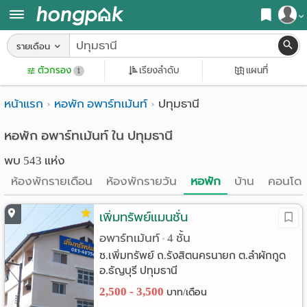
สมัครสมาชิก
รายเดือน
หน้า
ตัวกรอง
เรียงลำดับ
แผนที่
เข้าสู่ระบบ
1
แรก
หน้าแรก
หอพัก อพาร์ทเม้นท์
ปทุมธานี
ค้นหา
อ
หอพัก ใกล้ฉัน
หอพัก อพาร์ทเม้นท์ ใน ปทุมธานี
พบ 543 แห่ง
พาร์
ค้นจากสถานีรถไฟฟ้า
ห้องพักรายเดือน
ห้องพักรายวัน
หอพัก
บ้าน
คอนโด
ท
ค้นตามจังหวัด
เม้น
เพิ่มทรัพย์แมนชั่น
ค้นจากสถานศึกษา
อพาร์ทเม้นท์
4 ชั้น
•
ท์
ค้นจากแผนที่
ซ.เพิ่มทรัพย์ ถ.รังสิตนครนายก ต.ลำผักกูด
อ.ธัญบุรี ปทุมธานี
ห้อง
ค้นแบบละเอียด
2,500 - 3,500
บาท/เดือน
พัก