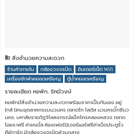
สิ่งอำนวยความสะดวก
ร้านค้าภายใน
กล้องวงจรปิด
อินเตอร์เน็ต Wifi
เครื่องซักผ้าหยอดเหรียญ
ตู้น้ำหยอดเหรียญ
รายละเอียด หอพัก. รัศมีวงษ์
หอพักมีสิ่งอำนวยความสะดวกพร้อมราคาเป็นกันเอง อยู่
ใกล้ นิคมอุตสาหกรรมนวนคร ตลาดไท โลตัส นวนครบิ๊กซีนว
นคร. มหาลัยราชภัฏวิไลลงกรณ์แม็คโครคลองหลวง ตลาด
ไอยราฟรี ค่าเคเบิ้ล ห้องเฟอร์นิเจอร์แอร์ฟรีค่าเน็ตประตูรั้ว
คีย์การ์ด มีกล้องวงจรปิดส่วนกลาง