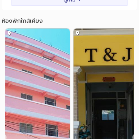
รพ.การุญเวช ปทุมธานี
0.9 กม.
อื่นๆ
ห้องพักใกล้เคียง
หน้าเมืองเขตส่งเสริมอุตสาหกรรมนวนคร
0.8 กม.
นิคมอุตสาหกรรมนวนคร
2.6 กม.
รพ.ธรรมศาสตร์เฉลิมพระเกียรติ
4.5 กม.
❮
❯