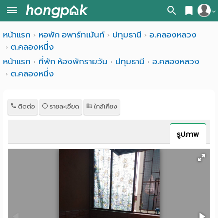
สมัครสมาชิก
หน้าแรก
หอพัก อพาร์ทเม้นท์
ปทุมธานี
อ.คลองหลวง
หน้า
ต.คลองหนึ่ง
เข้าสู่ระบบ
แรก
หน้าแรก
ที่พัก ห้องพักรายวัน
ปทุมธานี
อ.คลองหลวง
ต.คลองหนึ่ง
ค้นหา
อ
หอพัก ใกล้ฉัน
ติดต่อ
รายละเอียด
ใกล้เคียง
พาร์
ค้นจากสถานีรถไฟฟ้า
ท
ค้นตามจังหวัด
รูปภาพ
เม้น
ค้นจากสถานศึกษา
ท์
ค้นจากแผนที่
ห้อง
ค้นแบบละเอียด
พัก