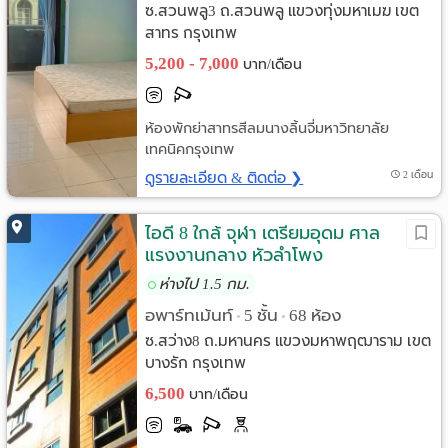
ซ.สวนพลู3 ถ.สวนพลู แขวงทุ่งมหาเมฆ เขต
สาทร กรุงเทพ
5,200 - 7,000
บาท/เดือน
ห้องพักย่าสาทรสีลมนางลิ้นจี่มหาวิทยาลัย
เทคนิคกรุงเทพ
ดูรายละเอียด & ติดต่อ ❯
2 เดือน
ไอดี 8 ใกล้ จุฬา เตรียมอุดม ศาล
แรงงานกลาง หัวลำโพง
ห่างไป 1.5 กม.
อพาร์ทเม้นท์
5 ชั้น
68 ห้อง
•
•
ซ.สว่าง8 ถ.มหานคร แขวงมหาพฤฒาราม เขต
บางรัก กรุงเทพ
6,500
บาท/เดือน