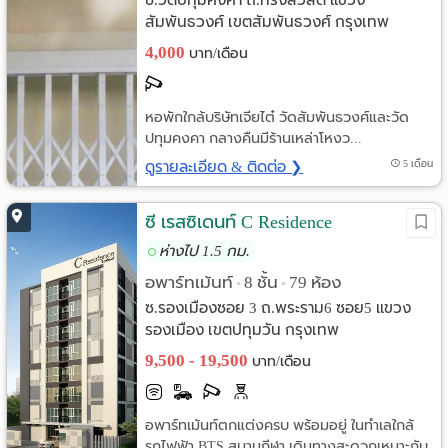
สัมพันธวงศ์ เขตสัมพันธวงศ์ กรุงเทพ
4,000
บาท/เดือน
หอพักใกล้บริษัทเจียไต๋ วัดสัมพันธวงศ์และวัด
ปทุมคงคา กลางคืนมีร้านเหล่าโหงว...
ดูรายละเอียด & ติดต่อ ❯
5 เดือน
ซี เรสซิเดนท์ C Residence
ห่างไป 1.5 กม.
อพาร์ทเม้นท์
8 ชั้น
79 ห้อง
•
•
ซ.รองเมืองซอย 3 ถ.พระราม6 ซอย5 แขวง
รองเมือง เขตปทุมวัน กรุงเทพ
9,500 - 19,500
บาท/เดือน
อพาร์ทเม้นท์ตกแต่งครบ พร้อมอยู่ ในทำเลใกล้
รถไฟฟ้า BTS สนามกีฬา เดินทางสะดวกเหมาะกับ