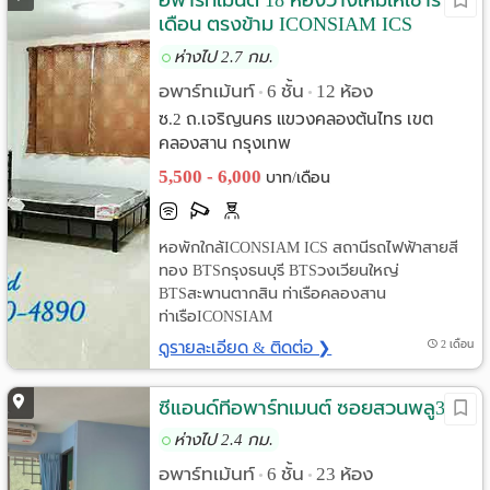
อพาร์ทเมนต์ 18 ห้องว่างใหม่ให้เช่าราย
เดือน ตรงข้าม ICONSIAM ICS
เจริญนคร
ห่างไป 2.7 กม.
อพาร์ทเม้นท์
6 ชั้น
12 ห้อง
•
•
ซ.2 ถ.เจริญนคร แขวงคลองต้นไทร เขต
คลองสาน กรุงเทพ
5,500 - 6,000
บาท/เดือน
หอพักใกล้ICONSIAM ICS สถานีรถไฟฟ้าสายสี
ทอง BTSกรุงธนบุรี BTSวงเวียนใหญ่
BTSสะพานตากสิน ท่าเรือคลองสาน
ท่าเรือICONSIAM
ดูรายละเอียด & ติดต่อ ❯
2 เดือน
ซีแอนด์ทีอพาร์ทเมนต์ ซอยสวนพลู3
ห่างไป 2.4 กม.
อพาร์ทเม้นท์
6 ชั้น
23 ห้อง
•
•