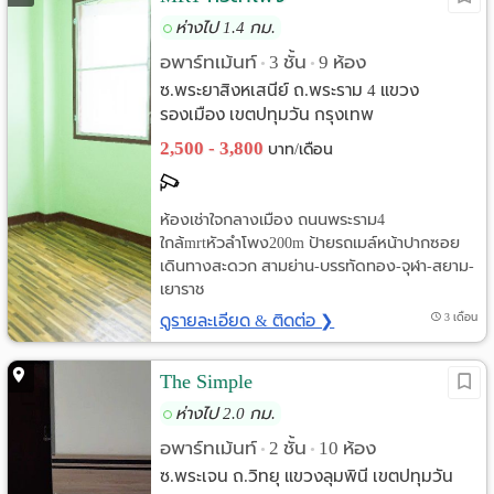
ห่างไป 1.4 กม.
อพาร์ทเม้นท์
3 ชั้น
9 ห้อง
•
•
ซ.พระยาสิงหเสนีย์ ถ.พระราม 4 แขวง
รองเมือง เขตปทุมวัน กรุงเทพ
2,500 - 3,800
บาท/เดือน
ห้องเช่าใจกลางเมือง ถนนพระราม4
ใกล้mrtหัวลำโพง200m ป้ายรถเมล์หน้าปากซอย
เดินทางสะดวก สามย่าน-บรรทัดทอง-จุฬา-สยาม-
เยาราช
ดูรายละเอียด & ติดต่อ ❯
3 เดือน
The Simple
ห่างไป 2.0 กม.
อพาร์ทเม้นท์
2 ชั้น
10 ห้อง
•
•
ซ.พระเจน ถ.วิทยุ แขวงลุมพินี เขตปทุมวัน