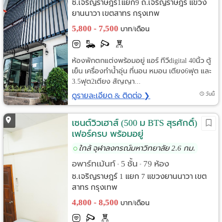
ซ.เจริญราษฎร์1แยก9 ถ.เจริญราษฎร์ แขวง
ยานนาวา เขตสาทร กรุงเทพ
5,800 - 7,500
บาท/เดือน
ห้องพักตกแต่งพร้อมอยู่ แอร์ ทีวีdigital 40นิ้ว ตู้
เย็น เครื่องทำน้ำอุ่น ที่นอน หมอน เตียง6ฟุต และ
3.5ฟุต2เตียง สัญญา...
ดูรายละเอียด & ติดต่อ ❯
วันนี้
เซนต์วิวเฮาส์ (500 ม BTS สุรศักดิ์)
เฟอร์ครบ พร้อมอยู่
ใกล้ จุฬาลงกรณ์มหาวิทยาลัย 2.6 กม.
อพาร์ทเม้นท์
5 ชั้น
79 ห้อง
•
•
ซ.เจริญราษฎร์ 1 แยก 7 แขวงยานนาวา เขต
สาทร กรุงเทพ
4,800 - 8,500
บาท/เดือน