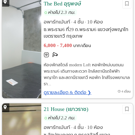
The Bed อุรุพงษ์
ห่างไป 2.3 กม.
อพาร์ทเม้นท์
4 ชั้น
10 ห้อง
•
•
ซ.พระราม6 ที่29 ถ.พระราม6 แขวงทุ่งพญาไท
เขตราชเทวี กรุงเทพ
6,000 - 7,400
บาท/เดือน
ห้องพักสไตล์ modern Loft หอพักใหม่บนถนน
พระราม6 เดินทางสะดวก ใกล้สถานีรถไฟฟ้า
พญาไท และสถานีราชเทวี หอพัก ใกล้โรงพยาบาล
รา...
ดูรายละเอียด & ติดต่อ ❯
4 เดือน
21 House (เยาวราช)
ห่างไป 2.2 กม.
อพาร์ทเม้นท์
4 ชั้น
10 ห้อง
•
•
ซ.วัดปทุมคงคา ถ.ทรงสวัสดิ์ แขวง