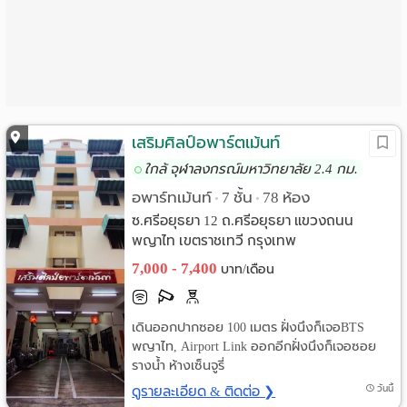
Language
:
English
เสริมศิลป์อพาร์ตเม้นท์
ใกล้ จุฬาลงกรณ์มหาวิทยาลัย 2.4 กม.
อพาร์ทเม้นท์
7 ชั้น
78 ห้อง
•
•
ซ.ศรีอยุธยา 12 ถ.ศรีอยุธยา แขวงถนน
พญาไท เขตราชเทวี กรุงเทพ
7,000 - 7,400
บาท/เดือน
เดินออกปากซอย 100 เมตร ฝั่งนึงก็เจอBTS
พญาไท, Airport Link ออกอีกฝั่งนึงก็เจอซอย
รางน้ำ ห้างเซ็นจูรี่
ดูรายละเอียด & ติดต่อ ❯
วันนี้