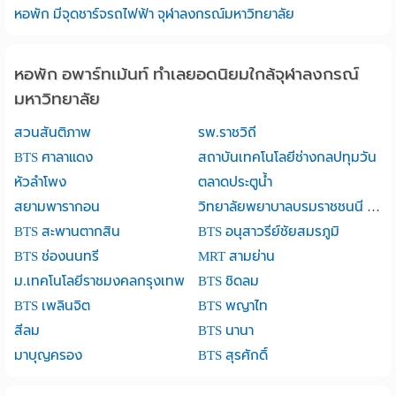
หอพัก มีจุดชาร์จรถไฟฟ้า จุฬาลงกรณ์มหาวิทยาลัย
หอพัก อพาร์ทเม้นท์ ทำเลยอดนิยมใกล้จุฬาลงกรณ์
มหาวิทยาลัย
สวนสันติภาพ
รพ.ราชวิถี
BTS ศาลาแดง
สถาบันเทคโนโลยีช่างกลปทุมวัน
หัวลำโพง
ตลาดประตูน้ำ
สยามพารากอน
วิทยาลัยพยาบาลบรมราชชนนี กรุงเทพ
BTS สะพานตากสิน
BTS อนุสาวรีย์ชัยสมรภูมิ
BTS ช่องนนทรี
MRT สามย่าน
ม.เทคโนโลยีราชมงคลกรุงเทพ
BTS ชิดลม
BTS เพลินจิต
BTS พญาไท
สีลม
BTS นานา
มาบุญครอง
BTS สุรศักดิ์