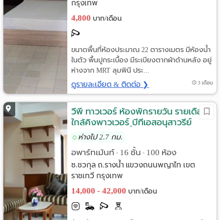
กรุงเทพ
4,800
บาท/เดือน
ขนาดพื้นที่ห้องประมาณ 22 ตารางเมตร มีห้องน้ำ
ในตัว พื้นปูกระเบื้อง มีระเบียงตากผ้าด้านหลัง อยู่
ห่างจาก MRT ลุมพินี ประ...
ดูรายละเอียด & ติดต่อ ❯
3 เดือน
วีพี ทาวเวอร์ ห้องพักรายวัน รายเดือน
ใกล้คิงพาวเวอร์ ฺบีทีเอสอนุสาวรีย์
ชัยสมรภูมิ
ห่างไป 2.7 กม.
อพาร์ทเม้นท์
16 ชั้น
100 ห้อง
•
•
ซ.ชวกุล ถ.รางน้ำ แขวงถนนพญาไท เขต
ราชเทวี กรุงเทพ
14,000 - 42,000
บาท/เดือน