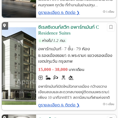
คนทุกเพศ ทุกวัย ที่ทำงานในย่านปทุม...
ดูรายละเอียด & ติดต่อ ❯
5 เดือน
ซีเรสซิเดนท์สวีท อพาร์ทเม้นท์ C
Residence Suites
ห่างไป 1.2 กม.
อพาร์ทเม้นท์
7 ชั้น
79 ห้อง
•
•
ซ.รองเมืองซอย5 ถ.พระราม6 แขวงรองเมือง
เขตปทุมวัน กรุงเทพ
15,000 - 38,000
บาท/เดือน
อพาร์ทเม้นท์เปิดใหม่ใจกลางเมือง กว้างขวาง
เงียบสงบและสะดวกสบายอยู่ติดถนนพระราม1
เพียง 10 นาทีจากBTS สถานีสนามกีฬาแห่งชาติ
ดูรายละเอียด & ติดต่อ ❯
5 เดือน