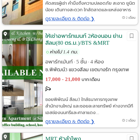
คัดสรรผู้เช่า คำนึงถึงความปลอดภัย สะอาด ยูนิต
น้อย เดินทางสะดวก ใกล้ตลาดและแหล่งอาหาร
ดูรายละเอียด & ติดต่อ ❯
2 เดือน
ให้เช่าอพาร์ทเมนท์ 2ห้องนอน ย่าน
สีลม(80 ตร.ม.)/BTS &MRT
ห่างไป 1.4 กม.
อพาร์ทเม้นท์
5 ชั้น
4 ห้อง
•
•
ซ.พิพัฒน์3 แขวงสีลม เขตบางรัก กรุงเทพ
17,000 - 21,000
บาท/เดือน
ซอยพิพัฒน์ สีลม3 ใกล้ธนาคารกรุงเทพ
สำนักงานใหญ่ และซอยละลายทรัพย์ ห่างจากบีที
เอสช่องนนทรีและศาลาแดง...
ดูรายละเอียด & ติดต่อ ❯
2 เดือน
MRT หัวลำโพง