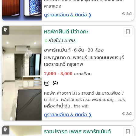
ศาลาแดง
ดูรายละเอียด & ติดต่อ ❯
วันนี้
หอพักฝันดี มีว่างคะ
ห่างไป 1.5 กม.
อพาร์ทเม้นท์
6 ชั้น
30 ห้อง
•
•
ซ.พญานาค ถ.เพชรบุรี แขวงถนนเพชรบุรี
เขตราชเทวี กรุงเทพ
7,000 - 8,000
บาท/เดือน
หอพัก ห่างจาก BTS ราชเทวี ประมาณเพียง 7
นาทีเดิน -เฟอร์นิเจอร์ ครบ พร้อมเข้าอยู่ - แอร์,
เครื่องทำน้ำอุ่น , free wifi
ดูรายละเอียด & ติดต่อ ❯
วันนี้
ราชปรารภ เพลส อพาร์ทเม้นท์