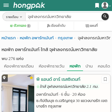
สมัครสมาชิก
รายเดือน
หน้า
ตัวกรอง
เรียงลำดับ
แผนที่
เข้าสู่ระบบ
1
แรก
หน้าแรก
หอพัก อพาร์ทเม้นท์
กรุงเทพ
จุฬาลงกรณ์มหาวิท
ค้นหา
อ
หอพัก ใกล้ฉัน
หอพัก อพาร์ทเม้นท์ ใกล้ จุฬาลงกรณ์มหาวิทยาลัย
พบ 276 แห่ง
พาร์
ค้นจากสถานีรถไฟฟ้า
ห้องพักรายเดือน
ห้องพักรายวัน
หอพัก
บ้าน
คอนโด
ท
ค้นตามจังหวัด
เม้น
พี แอนด์ อาร์ เรสซิเดนท์
ค้นจากสถานศึกษา
ใกล้ จุฬาลงกรณ์มหาวิทยาลัย 2.1 กม.
ท์
ค้นจากแผนที่
อพาร์ทเม้นท์
6 ชั้น
20 ห้อง
•
•
ห้อง
ค้นแบบละเอียด
ซ.กัปตันบุช ถ.เจริญกรุง 30 แขวงบางรัก เขต
บางรัก กรุงเทพ
พัก