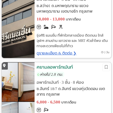
ซ.สว่าง1 ถ.มหาพฤฒาราม แขวง
มหาพฤฒาราม เขตบางรัก กรุงเทพ
10,000 - 13,000
บาท/เดือน
รุ่งศิริ แมนชั่น ที่พักใจกลางเมือง ติดถนน ใกล้
จุฬาฯ สามย่าน เยาวราช และ MRT หัวลำโพง เดิน
ทางสะดวกเพียงไม่กี่ก้าว
ดูรายละเอียด & ติดต่อ ❯
2 วัน
ศยามลอพาร์ทเม้นท์
ห่างไป 2.8 กม.
อพาร์ทเม้นท์
3 ชั้น
8 ห้อง
•
•
ซ.จันทร์ 18/7 ถ.จันทร์ แขวงทุ่งวัดดอน เขต
สาทร กรุงเทพ
6,000 - 6,500
บาท/เดือน