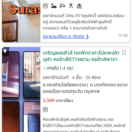
อพาร์ทเมนท์ 500ม BTSสุรศักดิ์ เฟอร์ครบพร้อม
อยู่ สาทรเซนต์วิวอยู่ใกล้รถไฟฟ้าสุรศักดิ์
ทางออก2 หรือ 4 สามารถเดินทางไปยั...
ดูรายละเอียด & ติดต่อ ❯
วันนี้
เจริญผลเฮ้าส์ หอพักราคาไม่แพงใกล้
จุฬา หอใกล้BTSสยาม หอใกล้พารา
กอน หอใกล้ชิดลม หอใกล้สามย่านมิตร
ห่างไป 1.4 กม.
ทาวน์
อพาร์ทเม้นท์
4 ชั้น
30 ห้อง
•
•
ซ.ตรงข้ามโลตัสพระราม1 ถ.บรรทัดทอง แขวง
รองเมือง เขตปทุมวัน กรุงเทพ
5,500
บาท/เดือน
ห้องพักใกล้จุฬา,หอใกล้รถไฟฟ้าสยาม,หอ
ใกล้BTSสีลม,หอใกล้BTSสนามกีฬา,MBK,หอใกล้
สยามพารากอน,หอใกล้จุฬาพัฒน์,หอใกล้แยก