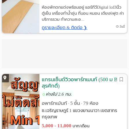
ห้องพักตกแต่งพร้อมอยู่ แอร์ทีวีDigital lcd3นิ้ว
ตู้เย็น เครื่องทำน้ำอุ่น ที่นอน หมอน เตียง6ฟุต ค่า
บริการรวม ทำความสะอ...
ดูรายละเอียด & ติดต่อ ❯
วันนี้
แกรนเซ็นต์วิวอพาร์ทเมนท์ (500 ม BTS
สุรศักดิ์)
ห่างไป 2.6 กม.
อพาร์ทเม้นท์
5 ชั้น
79 ห้อง
•
•
ซ.เจริญราษฎร์ 1 แขวงยานนาวา เขตสาทร
กรุงเทพ
5,000 - 11,000
บาท/เดือน