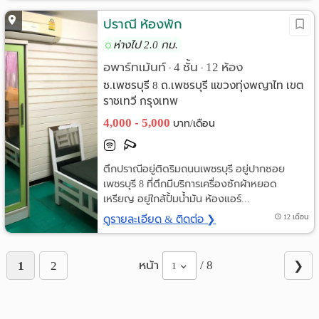
ปราณี ห้องพัก
ห่างไป 2.0 กม.
อพาร์ทเม้นท์
4 ชั้น
12 ห้อง
•
•
ซ.เพชรบุรี 8 ถ.เพชรบุรี แขวงทุ่งพญาไท เขต
ราชเทวี กรุงเทพ
4,000 - 5,000
บาท/เดือน
ตึกปราณีอยู่ติดริมถนนเพชรบุรี อยู่ปากซอย
เพชรบุรี 8 ที่ตึกมีบริการเครื่องซักผ้าหยอด
เหรียญ อยู่ใกล้ปั้มน้ำมัน ห้องแอร์...
ดูรายละเอียด & ติดต่อ ❯
12 เดือน
หน้า
/ 8
1
2
❯
1