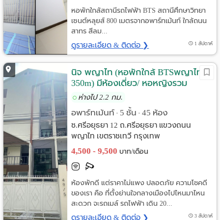
หอพักใกล้สถานีรถไฟฟ้า BTS สถานีศึกษาวิทยา
เซนต์หลุยส์ 800 เมตรจากอพาร์ทเม้นท์ ใกล้ถนน
สาทร สีลม...
ดูรายละเอียด & ติดต่อ ❯
1 สัปดาห์
นิจ พญาไท (หอพักใกล้ BTSพญาไท
350m) มีห้องเดี่ยว/ หอหญิงรวม
ห่างไป 2.2 กม.
อพาร์ทเม้นท์
5 ชั้น
45 ห้อง
•
•
ซ.ศรีอยุธยา 12 ถ.ศรีอยุธยา แขวงถนน
พญาไท เขตราชเทวี กรุงเทพ
4,500 - 9,500
บาท/เดือน
ห้องพักดี แต่ราคาไม่แพง ปลอดภัย ความโชคดี
ของเรา คือ ที่ตั้งย่านใจกลางเมืองไปไหนมาไหน
สะดวก จะรถเมล์ รถไฟฟ้า เดิน 20...
ดูรายละเอียด & ติดต่อ ❯
3 สัปดาห์