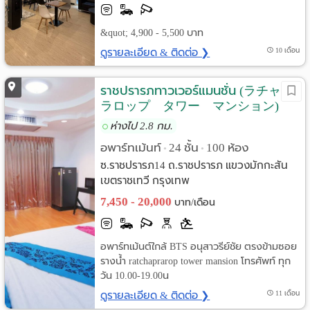
&quot; 4,900 - 5,500 บาท
ดูรายละเอียด & ติดต่อ ❯
10 เดือน
ราชปรารภทาวเวอร์แมนชั่น (ラチャプ
ラロップ タワー マンション)
ห่างไป 2.8 กม.
อพาร์ทเม้นท์
24 ชั้น
100 ห้อง
•
•
ซ.ราชปรารภ14 ถ.ราชปรารภ แขวงมักกะสัน
เขตราชเทวี กรุงเทพ
7,450 - 20,000
บาท/เดือน
อพาร์ทเม้นต์ใกล้ BTS อนุสาวรีย์ชัย ตรงข้ามซอย
รางน้ำ ratchaprarop tower mansion โทรศัพท์ ทุก
วัน 10.00-19.00น
ดูรายละเอียด & ติดต่อ ❯
11 เดือน