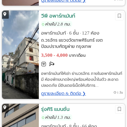
ดูรายละเอียด & ติดต่อ ❯
วีพี อพาร์ทเม้นท์
ห่างไป 2.8 กม.
อพาร์ทเม้นท์
6 ชั้น
127 ห้อง
•
•
ถ.วรจักร แขวงวัดเทพศิรินทร์ เขต
ป้อมปราบศัตรูพ่าย กรุงเทพ
3,500 - 4,000
บาท/เดือน
อพาร์ทเม้นท์ให้เช่า ย่านวรจักร ภายในอพาร์ทเม้นท์
มี ห้องพักขนาดใหญ่พร้อมห้องน้ำในตัว สะอาด
ปลอดภัย มีอินเตอร์เน็ตให้บริการ...
ดูรายละเอียด & ติดต่อ ❯
1 วัน
รุ่งศิริ แมนชั่น
ห่างไป 1.3 กม.
อพาร์ทเม้นท์
8 ชั้น
66 ห้อง
•
•