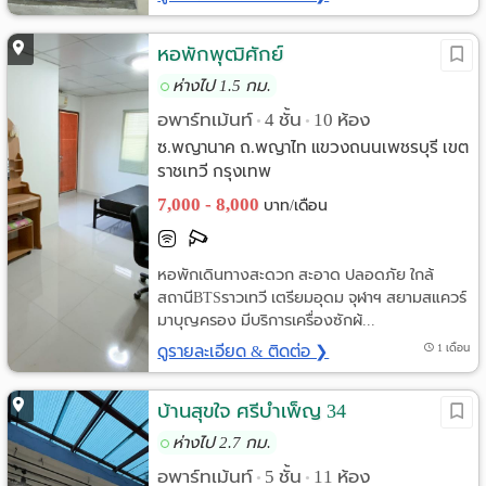
หอพักพุฒิศักย์
ห่างไป 1.5 กม.
อพาร์ทเม้นท์
4 ชั้น
10 ห้อง
•
•
ซ.พญานาค ถ.พญาไท แขวงถนนเพชรบุรี เขต
ราชเทวี กรุงเทพ
7,000 - 8,000
บาท/เดือน
หอพักเดินทางสะดวก สะอาด ปลอดภัย ใกล้
สถานีBTSราวเทวี เตรียมอุดม จุฬาฯ สยามสแควร์
มาบุญครอง มีบริการเครื่องซักผ้...
ดูรายละเอียด & ติดต่อ ❯
1 เดือน
บ้านสุขใจ ศรีบำเพ็ญ 34
ห่างไป 2.7 กม.
อพาร์ทเม้นท์
5 ชั้น
11 ห้อง
•
•