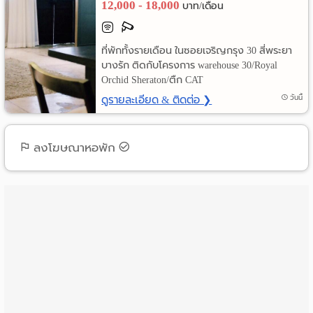
12,000 - 18,000
บาท/เดือน
ราย
เดือน
ที่พักทั้งรายเดือน ในซอยเจริญกรุง 30 สี่พระยา
บางรัก ติดกับโครงการ warehouse 30/Royal
ห้อง
Orchid Sheraton/ตืก CAT
ดูรายละเอียด & ติดต่อ ❯
วันนี้
พัก
ราย
ลงโฆษณาหอพัก
วัน
ลง
โฆษณา
ลง
ประกาศ
ฟรี