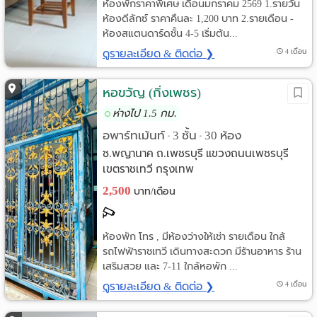
ห้องพักราคาพิเศษ เดือนมกราคม 2569 1.รายวัน
ห้องดีลักซ์ ราคาคืนละ 1,200 บาท 2.รายเดือน -
ห้องสแตนดาร์ดชั้น 4-5 เริ่มต้น...
ดูรายละเอียด & ติดต่อ ❯
4 เดือน
หอขวัญ (กิ่งเพชร)
ห่างไป 1.5 กม.
อพาร์ทเม้นท์
3 ชั้น
30 ห้อง
•
•
ซ.พญานาค ถ.เพชรบุรี แขวงถนนเพชรบุรี
เขตราชเทวี กรุงเทพ
2,500
บาท/เดือน
ห้องพัก โทร , มีห้องว่างให้เช่า รายเดือน ใกล้
รถไฟฟ้าราชเทวี เดินทางสะดวก มีร้านอาหาร ร้าน
เสริมสวย และ 7-11 ใกล้หอพัก ...
ดูรายละเอียด & ติดต่อ ❯
4 เดือน