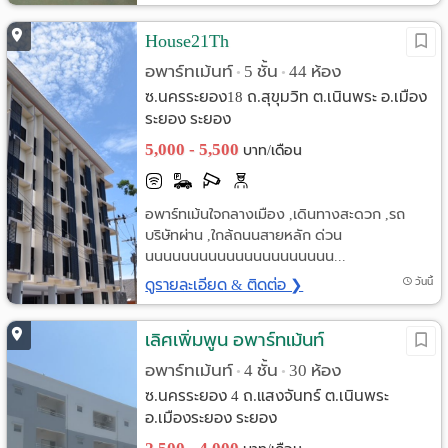
House21Th
อพาร์ทเม้นท์
5 ชั้น
44 ห้อง
•
•
ซ.นครระยอง18 ถ.สุขุมวิท ต.เนินพระ อ.เมือง
ระยอง ระยอง
5,000 - 5,500
บาท/เดือน
อพาร์ทเม้นใจกลางเมือง ,เดินทางสะดวก ,รถ
บริษัทผ่าน ,ใกล้ถนนสายหลัก ด่วน
นนนนนนนนนนนนนนนนนนนนน...
ดูรายละเอียด & ติดต่อ ❯
วันนี้
เลิศเพิ่มพูน อพาร์ทเม้นท์
อพาร์ทเม้นท์
4 ชั้น
30 ห้อง
•
•
ซ.นครระยอง 4 ถ.แสงจันทร์ ต.เนินพระ
อ.เมืองระยอง ระยอง