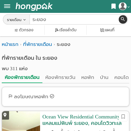
สมัครสมาชิก
รายเดือน
หน้า
ตัวกรอง
เรียงลำดับ
แผนที่
เข้าสู่ระบบ
แรก
หน้าแรก
ที่พักรายเดือน
ระยอง
ค้นหา
อ
หอพัก ใกล้ฉัน
ที่พักรายเดือน ใน ระยอง
พบ 311 แห่ง
พาร์
ค้นจากสถานีรถไฟฟ้า
ห้องพักรายเดือน
ห้องพักรายวัน
หอพัก
บ้าน
คอนโด
ท
ค้นตามจังหวัด
เม้น
ค้นจากสถานศึกษา
ลงโฆษณาหอพัก
ท์
ค้นจากแผนที่
ห้อง
Ocean View Residential Community
ค้นแบบละเอียด
แหลมแม่พิมพ์ ระยอง, คอนโดวิวทะเล
พัก
วิวสวน ระเบียงใหญ่