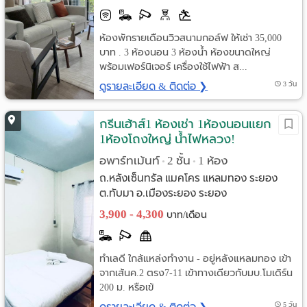
ห้องพักรายเดือนวิวสนามกอล์ฟ ให้เช่า 35,000
บาท . 3 ห้องนอน 3 ห้องน้ำ ห้องขนาดใหญ่
พร้อมเฟอร์นิเจอร์ เครื่องใช้ไฟฟ้า ส...
ดูรายละเอียด & ติดต่อ ❯
3 วัน
กรีนเฮ้าส์1 ห้องเช่า 1ห้องนอนแยก
1ห้องโถงใหญ่ น้ำไฟหลวง!
พิเศษ3900(แอร์) หรือ 4000(แอร์เฟอร์
อพาร์ทเม้นท์
2 ชั้น
1 ห้อง
•
•
ใหม่)
ถ.หลังเซ็นทรัล แมคโคร แหลมทอง ระยอง
ต.ทับมา อ.เมืองระยอง ระยอง
3,900 - 4,300
บาท/เดือน
ทำเลดี ใกล้แหล่งทำงาน - อยู่หลังแหลมทอง เข้า
จากเส้นค.2 ตรง7-11 เข้าทางเดียวกับมบ.โมเดิร์น
200 ม. หรือเข้
ดูรายละเอียด & ติดต่อ ❯
5 วัน