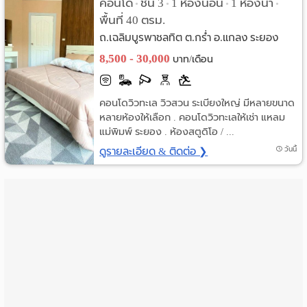
คอนโด
ชั้น 3
1 ห้องนอน
1 ห้องน้ำ
•
•
•
•
ราย
พื้นที่ 40 ตรม.
ถ.เฉลิมบูรพาชลทิต ต.กร่ำ อ.แกลง ระยอง
เดือน
8,500 - 30,000
บาท/เดือน
ห้อง
พัก
คอนโดวิวทะเล วิวสวน ระเบียงใหญ่ มีหลายขนาด
หลายห้องให้เลือก . คอนโดวิวทะเลให้เช่า แหลม
ราย
แม่พิมพ์ ระยอง . ห้องสตูดิโอ / ...
ดูรายละเอียด & ติดต่อ ❯
วันนี้
วัน
ลง
โฆษณา
ลง
ประกาศ
ฟรี