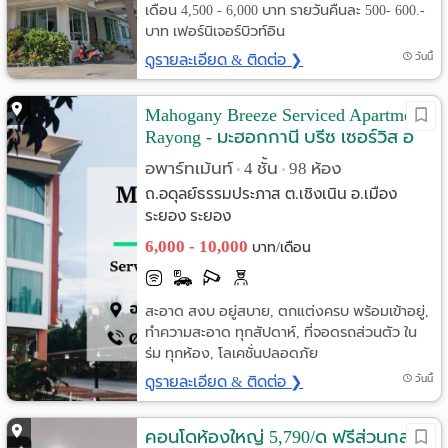
เดือน 4,500 - 6,000 บาท รายวันคืนละ 500- 600.-
บาท เฟอร์นิเจอร์บิวท์อิน
ดูรายละเอียด & ติดต่อ ❯
วันนี้
Mahogany Breeze Serviced Apartment
Rayong - มะฮอกกานี บรีซ เซอร์วิส อ
พาร์ทเม้นท์ ระยอง
อพาร์ทเม้นท์
4 ชั้น
98 ห้อง
•
•
ถ.อดุลย์ธรรมประภาส ต.เชิงเนิน อ.เมือง
ระยอง ระยอง
6,000 - 10,000
บาท/เดือน
สะอาด สงบ อยู่สบาย, ตกแต่งครบ พร้อมเข้าอยู่,
ทำความสะอาด ทุกสัปดาห์, ที่จอดรถส่วนตัว ใน
ร่ม ทุกห้อง, โลเคชั่นปลอดภัย
ดูรายละเอียด & ติดต่อ ❯
วันนี้
คอนโดห้องใหญ่ 5,790/ด ฟรีส่วนกลาง