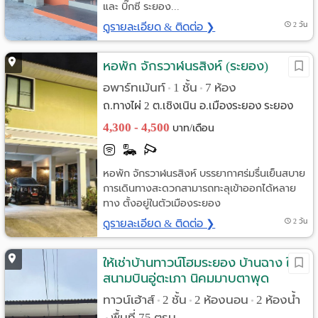
และ บิ๊กซี ระยอง...
ดูรายละเอียด & ติดต่อ ❯
2 วัน
หอพัก จักรวาฬนรสิงห์ (ระยอง)
อพาร์ทเม้นท์
1 ชั้น
7 ห้อง
•
•
ถ.ทางไผ่ 2 ต.เชิงเนิน อ.เมืองระยอง ระยอง
4,300 - 4,500
บาท/เดือน
หอพัก จักรวาฬนรสิงห์ บรรยากาศร่มรื่นเย็นสบาย
การเดินทางสะดวกสามารถทะลุเข้าออกได้หลาย
ทาง ตั้งอยู่ในตัวเมืองระยอง
ดูรายละเอียด & ติดต่อ ❯
2 วัน
ให้เช่าบ้านทาวน์โฮมระยอง บ้านฉาง ใกล้
สนามบินอู่ตะเภา นิคมมาบตาพุด
ทาวน์เฮ้าส์
2 ชั้น
2 ห้องนอน
2 ห้องน้ำ
•
•
•
พื้นที่ 75 ตรม.