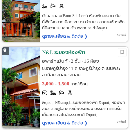
บ้านสายลม(Bann Sai Lom) ห้องพักสะอาด กับ
ที่พักใจกลางเมืองระยอง ด้วยบรรยากาศห้องพัก
ที่มีความเป็นส่วนตัว เพราะเราเข้าใจคุณ
ดูรายละเอียด & ติดต่อ ❯
วันนี้
N&L ระยองห้องพัก
อพาร์ทเม้นท์
2 ชั้น
16 ห้อง
•
•
ซ.ราษฎร์บำรุง 11 ถ.ราษฎร์บำรุง ต.เนินพระ
อ.เมืองระยอง ระยอง
3,000 - 3,500
บาท/เดือน
&quot; N&amp;L ระยองห้องพัก &quot; ห้องพัก
สะอาด อยู่ใจกลางเมืองระยอง บรรยากาศร่มรื่น
เย็นสบาย สไตล์ธรรมชาติ &quot;
ดูรายละเอียด & ติดต่อ ❯
วันนี้