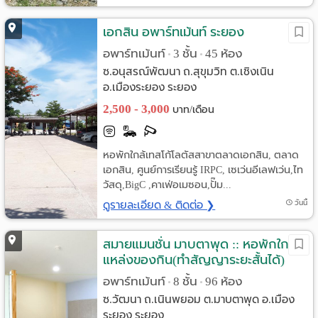
เอกสิน อพาร์ทเม้นท์ ระยอง
อพาร์ทเม้นท์
3 ชั้น
45 ห้อง
•
•
ซ.อนุสรณ์พัฒนา ถ.สุขุมวิท ต.เชิงเนิน
อ.เมืองระยอง ระยอง
2,500 - 3,000
บาท/เดือน
หอพักใกล้เทสโก้โลตัสสาขาตลาดเอกสิน, ตลาด
เอกสิน, ศูนย์การเรียนรู้ IRPC, เซเว่นอีเลฟเว่น,ไท
วัสดุ,BigC ,คาเฟ่อเมซอน,ปั๊ม...
ดูรายละเอียด & ติดต่อ ❯
วันนี้
สมายแมนชั่น มาบตาพุด :: หอพักใกล้
แหล่งของกิน(ทำสัญญาระยะสั้นได้)
อพาร์ทเม้นท์
8 ชั้น
96 ห้อง
•
•
ซ.วัฒนา ถ.เนินพยอม ต.มาบตาพุด อ.เมือง
ระยอง ระยอง