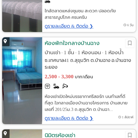
ใกล้ตลาดแหล่งชุมชน สะดวก ปลอดภัย
สาธารณูปโภค ครบครับ
ดูรายละเอียด & ติดต่อ ❯
6 วัน
ห้องพักใจกลางบ้านฉาง
บ้านเช่า
1 ชั้น
1 ห้องนอน
1 ห้องน้ำ
•
•
•
ซ.เทศบาล41 ถ.สุขุมวิท ต.บ้านฉาง อ.บ้านฉาง
ระยอง
2,500 - 3,300
บาท/เดือน
ห้องเช่าเปิดใหม่บรรยากาศรีสอร์ท บนทำเลที่ดี
ที่สุด ใจกลางเมืองบ้านฉางโครงการ บ้านสบาย
เลขที่ 201/25ม.3 ถ.สุขุมวิท ต.บ้านฉา...
ดูรายละเอียด & ติดต่อ ❯
1 สัปดาห์
นิมิตรห้องเช่า