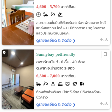
4,600 - 5,700
บาท/เดือน
สมายแมนชั่นยินดีต้องรับค่ะ ห้องพักสะอาด ใกล้
แหล่งของกิน ใกล้7-11 มีที่จอดรถ มาดูห้องจริง
แล้วประทับใจแน่นอนค่ะ
ดูรายละเอียด & ติดต่อ ❯
1 วัน
Sunnybay petfriendly
อพาร์ทเม้นท์
6 ชั้น
40 ห้อง
•
•
ต.พลา อ.บ้านฉาง ระยอง
6,500 - 7,000
บาท/เดือน
ห้องพักสำหรับคนมีสัตว์เลี้ยง มีทั้งวัส/เดือน/
ชั่วคราว
ดูรายละเอียด & ติดต่อ ❯
2 วัน