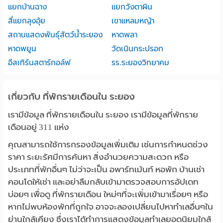
แยกบ้านฉาง
แยกวังตาผิน
สี่แยกลุงอุ้ย
เขาแหลมหญ้า
สถานแสดงพันธุ์สัตว์น้ำระยอง
หาดพลา
หาดพยูน
วัดเนินกระปรอก
อีสเทิร์นสตาร์กอล์ฟ
รร.ระยองวิทยาคม
เกี่ยวกับ ที่พักรายเดือนใน ระยอง
เรามีข้อมูล ที่พักรายเดือนใน ระยอง เรามีข้อมูลที่พักราย
เดือนอยู่ 311 แห่ง
คุณสามารถใช้การกรองข้อมูลเพิ่มเติม เช่นการกำหนดช่วง
ราคา ระยะรัศมีการค้นหา สิ่งอำนวยความสะดวก หรือ
ประเภทที่พักอื่นๆ ไม่ว่าจะเป็น อพาร์ทเม้นท์ หอพัก บ้านเช่า
คอนโดให้เช่า และอย่าลืมกลับเข้ามาตรวจสอบการอัปเดท
บ่อยๆ เพื่อดู ที่พักรายเดือน ใหม่ๆที่จะเพิ่มเข้ามาเรื่อยๆ หรือ
หากไม่พบห้องพักที่ถูกใจ อาจจะลองเปลี่ยนไปหาทำเลอื่นๆใน
ย่านใกล้เคียง ซึ่งเราได้ทำการแสดงข้อมูลทำเลยอดนิยมใกล้