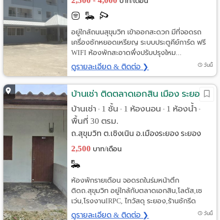
2,500 - 4,000
บาท/เดือน
อยู่ใกล้ถนนสุขุมวิท เข้าออกสะดวก มีที่จอดรถ
เครื่องซักหยอดเหรียญ ระบบประตูคีย์การ์ด ฟรี
WIFI ห้องพักสะอาดพึ่งปรับปรุงใหม...
ดูรายละเอียด & ติดต่อ ❯
วันนี้
บ้านเช่า ติดตลาดเอกสิน เมือง ระยอง
บ้านเช่า
1 ชั้น
1 ห้องนอน
1 ห้องน้ำ
•
•
•
•
พื้นที่ 30 ตรม.
ถ.สุขุมวิท ต.เชิงเนิน อ.เมืองระยอง ระยอง
2,500
บาท/เดือน
ห้องพักรายเดือน จอดรถในร่มหน้าตึก
ติดถ.สุขุมวิท อยู่ใกล้กับตลาดเอกสิน,โลตัส,เซ
เว่น,โรงงานIRPC, ไทวัสดุ ระยอง,ร้านซักรีด
ดูรายละเอียด & ติดต่อ ❯
วันนี้