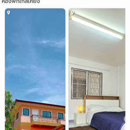
ห้องพักใกล้เคียง
• ระบบ Key Card 2 ชั้น (เข้าคอนโด + เข้าชั้นห้องพัก)
• รปภ. 24 ชม.
• แม่บ้าน
• ห้อง Fitness อุปกรณ์ครบครัน
• เครื่องซักผ้าหยอดเหรียญ
• ร้านบริการซักรีด
--------------------
อัตราค่าน้ำ ค่าไฟฟ้า ค่าส่วนกลาง :
• ค่าไฟฟ้าตามอัตราของหลวง
• ค่าน้ำ 35 บ./หน่วย
• ค่าส่วนกลาง ฟรี!
สนใจสอบถามได้ค่ะ
ติดต่อแอดมินดล เพจบ้านระยอง:
Tel. 083-177-4730
❮
❯
ID Line : pannadol