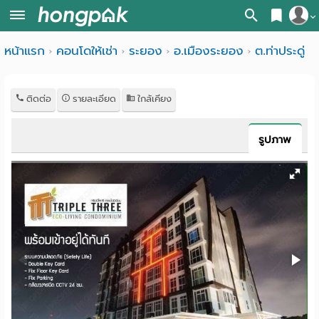
สมัครสมาชิก
หน้าแรก
คอนโดให้เช่า
ระยอง
อ.เมืองระยอง
ต.ท่าประดู่
หน้า
เข้าสู่ระบบ
แรก
ติดต่อ
รายละเอียด
ใกล้เคียง
ค้นหา
อ
หอพัก ใกล้ฉัน
รูปภาพ
พาร์
ค้นจากสถานีรถไฟฟ้า
ท
ค้นตามจังหวัด
เม้น
ค้นจากสถานศึกษา
ท์
ค้นจากแผนที่
ห้อง
ค้นแบบละเอียด
พัก