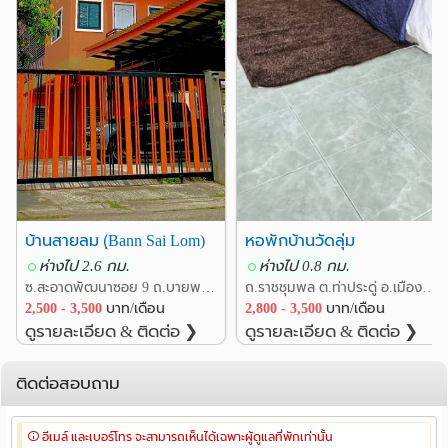
กดเพิ่มเพื่อนได้เลยจ้า
คอนโด ห่างเซ็นทรัลระยอง 1 กิโลเมตร อยู่บน
สถานที่ใกล้เคียง :
ถนนตัดใหม่ วิ่งเข้าเส้น 36 ไปมาบตาพุด ไปกรุงเทพฯ ไป
บริษัทไออาร์พีซีสะดวกรวดเร็วไม่ต้องผ่านรถติด อยู่บนเส้น
ค.2 ใกล้วงเวียนสุนทรภู่ ติดกับร้าน Seiki sushi และตรงข้าม
ร้านส้มตำปากจัด
บ้านสายลม (ฺBann Sai Lom)
หอพักบ้านวัดลุ่ม
ห่างไป 2.6 กม.
ห่างไป 0.8 กม.
ซ.สะอาดพัฒนาซอย 9 ถ.บายพาสสาย 36 ต.เชิงเนิน อ.เมืองระยอง ระยอง
ถ.ราชชุมพล ต.ท่าประดู่ อ.เมืองระยอง ระยอง
2,500 - 3,500
บาท/เดือน
2,800 - 3,500
บาท/เดือน
ดูรายละเอียด & ติดต่อ ❯
ดูรายละเอียด & ติดต่อ ❯
ติดต่อสอบถาม
อีเมล์ และเบอร์โทร จะสามารถเห็นได้เฉพาะผู้ดูแลที่พักเท่านั้น