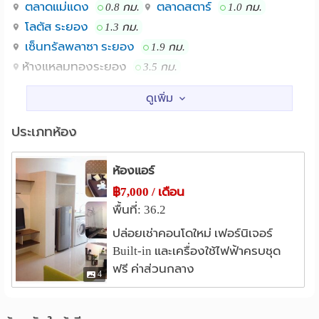
• เตียง 6 ฟุต + ผ้ารองกันเปื้อน
ตลาดแม่แดง
ตลาดสตาร์
0.8 กม.
1.0 กม.
• ตู้เสื้อผ้าบิวท์อิน
โลตัส ระยอง
1.3 กม.
• โต๊ะทานอาหาร + เก้าอี้ 2 ตัว
เซ็นทรัลพลาซา ระยอง
1.9 กม.
• โซฟาห้องนั่งเล่น
ห้างแหลมทองระยอง
3.5 กม.
• ชั้นวางทีวี
• ครัวบิวท์อิน + เตาไฟฟ้า + เครื่องดูดควัน
โรงพยาบาล
--------------------
รพ.ระยอง
0.6 กม.
เครื่องใช้ไฟฟ้า:
ประเภทห้อง
รพ.จุฬารัตน์ รวมแพทย์ระยอง
0.7 กม.
รพ.ศรีระยอง
1.6 กม.
• แอร์ 2 เครื่อง ❄️❄️
ห้องแอร์
อื่นๆ
• ทีวี LCD 32 นิ้ว 1 เครื่อง
฿7,000 / เดือน
แยกทับมา
• เครื่องทำน้ำอุ่น 1 เครื่อง
4.8 กม.
พื้นที่: 36.2
• ตู้เย็น 1 เครื่อง
ปล่อยเช่าคอนโดใหม่ เฟอร์นิเจอร์
--------------------
Built-in และเครื่องใช้ไฟฟ้าครบชุด
ความปลอดภัยและสิ่งอำนวยความสะดวก:
ฟรี ค่าส่วนกลาง
4
• ที่จอดรถ 1 คันต่อห้อง (Fix ที่จอดตามเลขที่ห้อง)
• กล้อง CCTV 24 ชม.