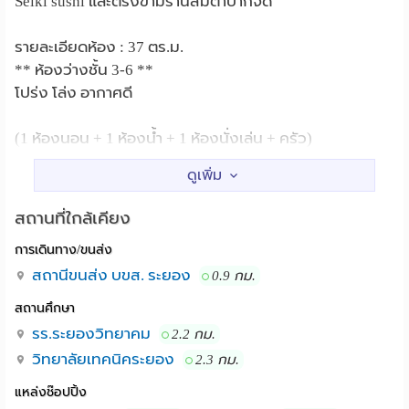
Seiki sushi และตรงข้ามร้านส้มตำปากจัด
รายละเอียดห้อง : 37 ตร.ม.
** ห้องว่างชั้น 3-6 **
โปร่ง โล่ง อากาศดี
(1 ห้องนอน + 1 ห้องน้ำ + 1 ห้องนั่งเล่น + ครัว)
ราคาเช่าต่อเดือน : 5,790
(ระยะเวลาสัญญาเช่า 1ปี)
สถานที่ใกล้เคียง
การเดินทาง/ขนส่ง
วันเข้าอยู่ จ่ายมัดจำ+ค่าเช่าล่วงหน้าค่ะ
รวมเป็นชำระ 2 เดือน = 5,790×2
สถานีขนส่ง บขส. ระยอง
0.9 กม.
= 11,580บาท
สถานศึกษา
เข้าอยู่ได้เลยค่ะ
รร.ระยองวิทยาคม
2.2 กม.
วิทยาลัยเทคนิคระยอง
2.3 กม.
เฟอร์นิเจอร์:
แหล่งช๊อปปิ้ง