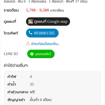
คอนโด
ชั้น 6
1 ห้องนอน
1 ห้องน้ำ
พื้นที่ 37 ตรม.
•
•
•
•
Language
5,790 - 9,500
รายเดือน
บาท/เดือน
:
ดูแผนที่
ดูแผนที่ Google map
English
0838881585
โทรศัพท์
อ่านก่อนโอนเงิน..
pannadol
LINE ID
ค่าใช้จ่ายอื่นๆ
ค่าไฟ
4
ค่าน้ำ
35
ค่าส่วนกลาง
ฟรี
สัญญาเช่า
ขั้นต่ำ 6 เดือน