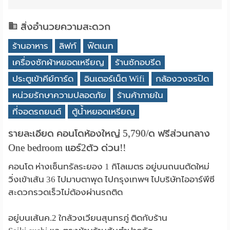
สิ่งอำนวยความสะดวก
ร้านอาหาร
ลิฟท์
ฟิตเนท
เครื่องซักผ้าหยอดเหรียญ
ร้านซักอบรีด
ประตูเข้าคีย์การ์ด
อินเตอร์เน็ต Wifi
กล้องวงจรปิด
หน่วยรักษาความปลอดภัย
ร้านค้าภายใน
ที่จอดรถยนต์
ตู้น้ำหยอดเหรียญ
รายละเอียด คอนโดห้องใหญ่ 5,790/ด ฟรีส่วนกลาง
One bedroom แอร์2ตัว ด่วน!!
คอนโด ห่างเซ็นทรัลระยอง 1 กิโลเมตร อยู่บนถนนตัดใหม่
วิ่งเข้าเส้น 36 ไปมาบตาพุด ไปกรุงเทพฯ ไปบริษัทไออาร์พีซี
สะดวกรวดเร็วไม่ต้องผ่านรถติด
อยู่บนเส้นค.2 ใกล้วงเวียนสุนทรภู่ ติดกับร้าน