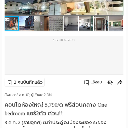
ราย
เดือน
ห้อง
ADVERTISEMENT
พัก
ราย
วัน
ลง
2 คนบันทึกแล้ว
แจ้งลบ
โฆษณา
คัดลอกลิงค์
อัพเดท: 8 ส.ค. 69, ผู้เข้าชม:
2,284
ลง
คอนโดห้องใหญ่ 5,790/ด ฟรีส่วนกลาง One
bedroom แอร์2ตัว ด่วน!!
ประกาศ
8 ถ.ค. 2 (ราชอุทิศ) ต.ท่าประดู่ อ.เมืองระยอง ระยอง
ฟรี