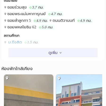
ถนน/ซอย
ซอยร่วมสุข
3.7 กม.
ซอยพระแม่มหาการุณย์
4.7 กม.
ซอยลําลูกกา 5
ถนนติวานนท์
4.9 กม.
4.9 กม.
ซอยพหลโยธิน 62
5.0 กม.
สถานศึกษา
ม.รังสิต
1.5 กม.
วิทยาลัยแพทยศาสตร์ มหาวิทยาลัยรังสิต
1.5 กม.
รพ.แพทย์รังสิต
3.1 กม.
แหล่งช๊อปปิ้ง
ห้องพักใกล้เคียง
ตลาดสัมมากรเมืองเอก
1.3 กม.
ตลาดรังสิต
แม็คโคร รังสิต
2.1 กม.
2.2 กม.
เทสโก้โลตัส(รังสิต)
2.5 กม.
ฟิวเจอร์พาร์ครังสิต
2.7 กม.
โรบินสัน รังสิต
2.7 กม.
โรงพยาบาล