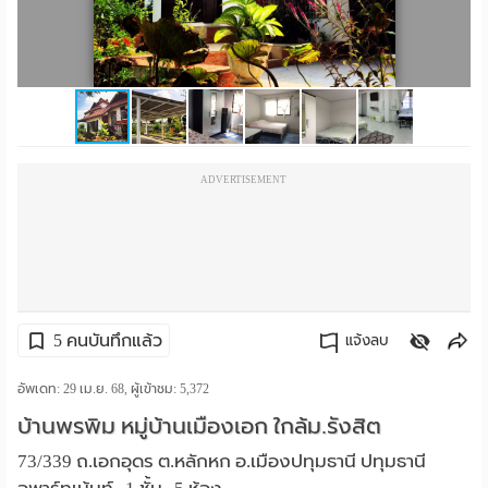
ราย
เดือน
ห้อง
พัก
ADVERTISEMENT
ราย
วัน
ลง
โฆษณา
5 คนบันทึกแล้ว
แจ้งลบ
ลง
คัดลอกลิงค์
อัพเดท: 29 เม.ย. 68, ผู้เข้าชม:
5,372
บ้านพรพิม หมู่บ้านเมืองเอก ใกล้ม.รังสิต
ประกาศ
73/339 ถ.เอกอุดร ต.หลักหก อ.เมืองปทุมธานี ปทุมธานี
ฟรี