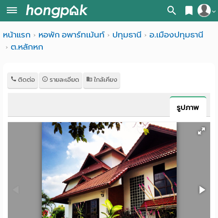
สมัครสมาชิก
หน้าแรก
หอพัก อพาร์ทเม้นท์
ปทุมธานี
อ.เมืองปทุมธานี
หน้า
ต.หลักหก
เข้าสู่ระบบ
แรก
ค้นหา
ติดต่อ
รายละเอียด
ใกล้เคียง
อ
หอพัก ใกล้ฉัน
รูปภาพ
พาร์
ค้นจากสถานีรถไฟฟ้า
ท
ค้นตามจังหวัด
เม้น
ค้นจากสถานศึกษา
ท์
ค้นจากแผนที่
ห้อง
ค้นแบบละเอียด
พัก