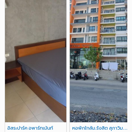
รพ.ปทุมเวช
รพ.ประชาธิปัตย์
2.0 กม.
2.0 กม.
สถาบันธัญญารักษ์
2.4 กม.
รพ.ราชวิถี 2 (รังสิต)
2.4 กม.
รพ.เปาโล เมโมเรียล รังสิต
2.7 กม.
อื่นๆ
แยกบางพูน
เมืองเอก
1.0 กม.
1.2 กม.
❮
❯
แยกต่างระดับรังสิต
2.5 กม.
สามแยกสมเด็จ
3.9 กม.
นิคมอุตสาหกรรม-สวนอุตสาหกรรมบางกะดี
4.0 กม.
ทางด่วนบางพูน
4.5 กม.
อิสระปาร์ค อพาร์ทเม้นท์
หอพักใกล้ม.รังสิต สุภาวิมล แมนชั่น Supawimol Mansion