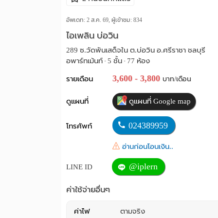
อัพเดท: 2 ส.ค. 69, ผู้เข้าชม:
834
ไอเพลิน บ่อวิน
289 ซ.วัดพันเสด็จใน ต.บ่อวิน อ.ศรีราชา ชลบุรี
อพาร์ทเม้นท์
5 ชั้น
77 ห้อง
•
•
3,600 - 3,800
รายเดือน
บาท/เดือน
ดูแผนที่
ดูแผนที่ Google map
024389959
โทรศัพท์
อ่านก่อนโอนเงิน..
@iplern
LINE ID
ค่าใช้จ่ายอื่นๆ
ค่าไฟ
ตามจริง