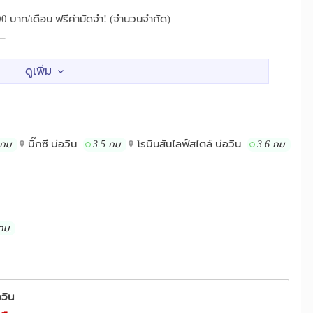
_
800 บาท/เดือน ฟรีค่ามัดจำ! (จำนวนจำกัด)
_
co Lotus บ่อวิน เพียง 5.1 กม. ซื้อของใช้ประจำวันสะดวกสบาย ส่วนใคร
rbor Mall, โรบินสัน ศรีราชา และตึกคอมฯ ในระยะ 28–30 กม. ครอบคลุม
_
 บ่อวิน อยู่แค่ 1.9 กม. และล่าสุด โรงพยาบาลพญาไท บ่อวิน เปิด
รงพยาบาลชั้นนำรองรับถึง 2 แห่งในละแวกเดียวกัน อุ่นใจทุกวัน และยังมี
บิ๊กซี บ่อวิน
โรบินสันไลฟ์สไตล์ บ่อวิน
 กม.
3.5 กม.
3.6 กม.
้ง โรงพยาบาลอ่าวอุดม, สมิติเวช ศรีราชา, พญาไท ศรีราชา และโรง
_
หารส่วนตำบลบ่อวิน เพียง 1.9 กม. ส่วนสถาบันการศึกษาชื่อดังอย่าง
ละมหาวิทยาลัยเกษตรศาสตร์ อยู่ในระยะ 28–31 กม.
กม.
_
 บ่อวิน ตั้งอยู่ใจกลางย่านนิคมอุตสาหกรรมชั้นนำของ EEC
อวิน