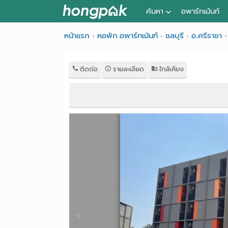
ค้นหา
อพาร์ทเม้นท์
หอพัก ใกล้ฉัน
หน้าแรก
หอพัก อพาร์ทเม้นท์
ชลบุรี
อ.ศรีราชา
ค้นจากสถานีรถไฟฟ้า
ติดต่อ
รายละเอียด
ใกล้เคียง
ค้นตามจังหวัด
ค้นจากสถานศึกษา
ค้นจากแผนที่
ค้นแบบละเอียด