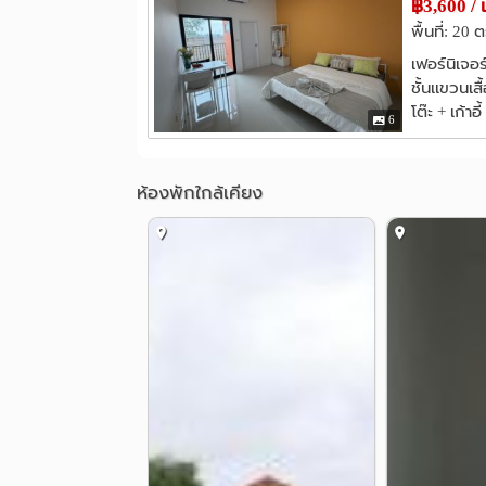
฿3,600 / 
เหมาะมากสำหรับพนักงานนิคมฯ ประหยัดเวลาเดินทาง
พื้นที่: 20 ต
_______________________________________
เฟอร์นิเจอ
📞 สนใจสอบถาม / นัดชมห้อง
ชั้นเเขวนเสื
โทร : 02-438-9959
โต๊ะ + เก้าอี้
LINE : @iplern
6
_______________________________________
ห้องพักใกล้เคียง