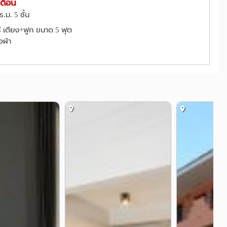
เดือน
 ไม่ต้องเช่าไกล!
ร.ม. 5 ชั้น
_
ร์ เตียง+ฟูก ขนาด 5 ฟุต
้อผ้า
_