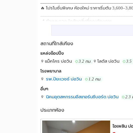
_______________________________________
🔥 โปรโมชั่นพิเศษ ห้องใหม่ ราคาเริ่มต้น 3,600–3,
_______________________________________
📍 ทำเลสะดวก ใกล้ทุกสิ่งที่คุณต้องการ
🛒 ช้อปปิ้ง & ห้างสรรพสินค้า เริ่มต้นใกล้แค่ Tes
อยากช้อปจุใจ J Park อยู่ที่ 22.5 กม. ตามด้วย Ha
ทุกไลฟ์สไตล์
สถานที่ใกล้เคียง
_______________________________________
แหล่งช๊อปปิ้ง
🏥 สุขภาพ & การแพทย์ ใกล้มาก! โรงพยาบาลปิยะเวช
ใหม่! อยู่เพียง 4.8 กม. เจ็บป่วยฉุกเฉินถึงเร็ว มีโ
แม็คโคร บ่อวิน
โลตัส บ่อวิน
3.2 กม.
3.5
โรงพยาบาลชื่อดังอีกหลายแห่งในระยะ 29–34 กม. ทั
โรงพยาบาล
พยาบาลกรุงเทพ พัทยา
รพ.ปิยะเวชช์ บ่อวิน
1.2 กม.
_______________________________________
🎓 การศึกษา หน่วยงานราชการใกล้บ้าน องค์การบริ
อื่นๆ
โรงเรียนอัสสัมชัญ ศรีราชา, โรงเรียนดาราสมุทร แ
นิคมอุตสหกรรมอีสเทอร์นซีบอร์ด บ่อวิน
2.3 
_______________________________________
🏭 นิคมอุตสาหกรรม — จุดเด่นของทำเลนี้! ไอเพลิน
ประเภทห้อง
🟠 นิคมฯ เหมราช 2.6 กม.
🟠 นิคมฯ อีสเทิร์นซีบอร์ด 2.9 กม.
🟠 นิคมฯ อมตะซิตี้ 6.3 กม.
ไอเพลิน บ่
🟠 นิคมฯ สยามอีสเทิร์น 8.5 กม.