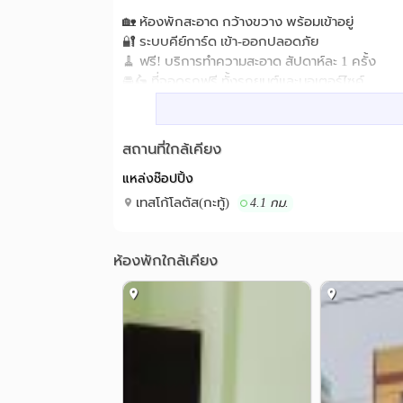
🏡 ห้องพักสะอาด กว้างขวาง พร้อมเข้าอยู่
🔐 ระบบคีย์การ์ด เข้า-ออกปลอดภัย
🧹 ฟรี! บริการทำความสะอาด สัปดาห์ละ 1 ครั้ง
🚘🛵 ที่จอดรถฟรี ทั้งรถยนต์และมอเตอร์ไซค์
💸 ราคาสุดคุ้ม! มีหลายแบบให้เลือก ทั้งรายวัน ราย
📦 พร้อมเฟอร์นิเจอร์ครบ: เตียง, แอร์, ทีวี, ตู้เย็น 
สถานที่ใกล้เคียง
แหล่งช๊อปปิ้ง
📞 ติดต่อด่วน! ห้องว่างมีจำนวนจำกัด
โทร: 062-8289929
เทสโก้โลตัส(กะทู้)
4.1 กม.
Hospital, Police Station, Jungcelon
สถานที่ใกล้เคียง :
ห้องพักใกล้เคียง