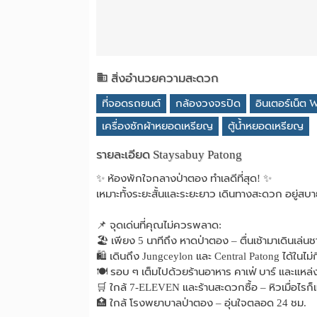
สิ่งอำนวยความสะดวก
ที่จอดรถยนต์
กล้องวงจรปิด
อินเตอร์เน็ต W
เครื่องซักผ้าหยอดเหรียญ
ตู้น้ำหยอดเหรียญ
รายละเอียด Staysabuy Patong
✨ ห้องพักใจกลางป่าตอง ทำเลดีที่สุด! ✨
เหมาะทั้งระยะสั้นและระยะยาว เดินทางสะดวก อยู่สบา
📌 จุดเด่นที่คุณไม่ควรพลาด:
🏖 เพียง 5 นาทีถึง หาดป่าตอง – ตื่นเช้ามาเดินเล่น
🛍 เดินถึง Jungceylon และ Central Patong ได้ในไม่ก
🍽 รอบ ๆ เต็มไปด้วยร้านอาหาร คาเฟ่ บาร์ และแหล่ง
🛒 ใกล้ 7-ELEVEN และร้านสะดวกซื้อ – หิวเมื่อไรก็
🏥 ใกล้ โรงพยาบาลป่าตอง – อุ่นใจตลอด 24 ชม.