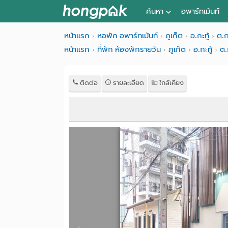
ค้นหา
อพาร์ทเม้นท์
หอพัก ใกล้ฉัน
หน้าแรก
หอพัก อพาร์ทเม้นท์
ภูเก็ต
อ.กะทู้
ต.กะ
หน้าแรก
ที่พัก ห้องพักรายวัน
ภูเก็ต
อ.กะทู้
ต.
ค้นจากสถานีรถไฟฟ้า
ค้นตามจังหวัด
ติดต่อ
รายละเอียด
ใกล้เคียง
ค้นจากสถานศึกษา
ค้นจากแผนที่
ค้นแบบละเอียด