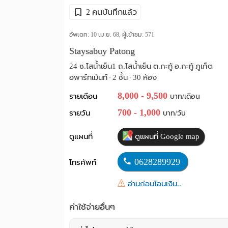
2 คนบันทึกแล้ว
อัพเดท: 10 เม.ย. 68, ผู้เข้าชม:
571
Staysabuy Patong
24 ซ.ไสน้ำเย็น1 ถ.ไสน้ำเย็น ต.กะทู้ อ.กะทู้ ภูเก็ต
อพาร์ทเม้นท์
2 ชั้น
30 ห้อง
•
•
8,000 - 9,500
รายเดือน
บาท/เดือน
700 - 1,000
รายวัน
บาท/วัน
ดูแผนที่
ดูแผนที่ Google map
0628289929
โทรศัพท์
อ่านก่อนโอนเงิน..
ค่าใช้จ่ายอื่นๆ