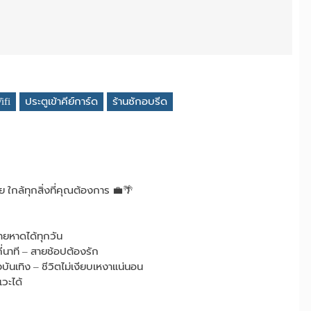
ifi
ประตูเข้าคีย์การ์ด
ร้านซักอบรีด
ย ใกล้ทุกสิ่งที่คุณต้องการ 💼🌴
ชายหาดได้ทุกวัน
ี่นาที – สายช้อปต้องรัก
บันเทิง – ชีวิตไม่เงียบเหงาแน่นอน
แวะได้