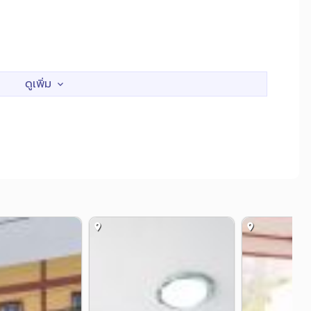
สัปดาห์ และรายเดือน
ฯลฯ