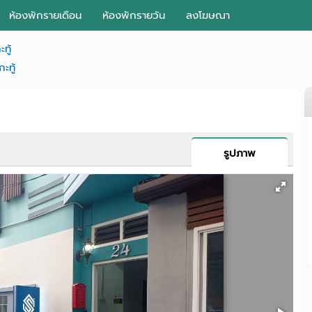
ห้องพักรายเดือน
ห้องพักรายวัน
ลงโฆษณา
ทู้
กะทู้
รูปภาพ